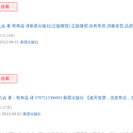
赖、专业的哺乳指南书。本书为全新修订升级的第8版，美国300多万册
收藏
 ★让剖宫产和难产的妈妈们安心的哺乳策略 ★根据宝宝的年龄详解各阶
宝、早产宝宝、多胞胎和收养宝宝 ★对于增加乳汁产量、解决宝宝的睡眠
挛和食物过敏、服用药物等其他方面的专业指导 ★科学解决突发问题，如
 著 荀寿温 译新星出版社[正版微瑕] 正版微瑕,自有库房,消毒发货,品
果你正为母乳喂养困惑
0
(3.14折)
2012-09-01
/
新星出版社
收藏
会 著；荀寿温 译 9787513306003 新星出版社 【速开发票，优质售
1.07折)
译
/2012-09-01
/
新星出版社