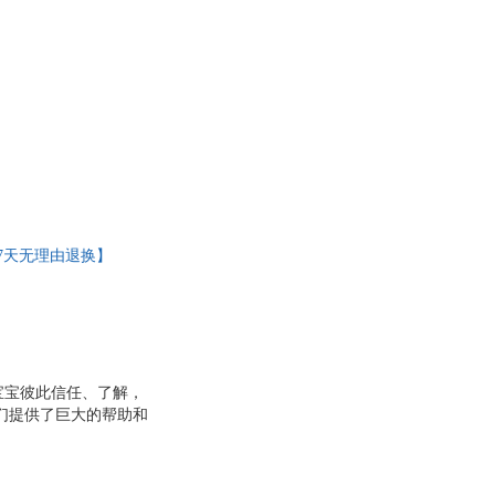
7天无理由退换】
宝宝彼此信任、了解，
妈们提供了巨大的帮助和
多万册，涵盖了分娩和
详解各阶段的哺乳注意
宝的睡眠问题和日托问