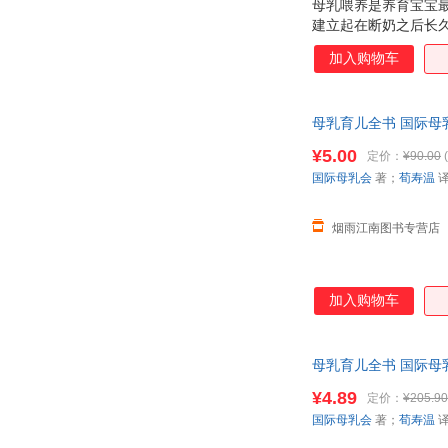
母乳喂养是养育宝宝
建立起在断奶之后长久
支持，已成为全球妈妈
加入购物车
哺乳期可能遇到的所
事项 ★如何哺育特
题、添加固体食物、
母乳育儿全书 国际母
疸、乳腺炎和更多其他
发票！
¥5.00
定价：
¥90.00
(
国际母乳会
著；
荀寿温
烟雨江南图书专营店
加入购物车
母乳育儿全书 国际母
¥4.89
定价：
¥205.90
国际母乳会
著；
荀寿温