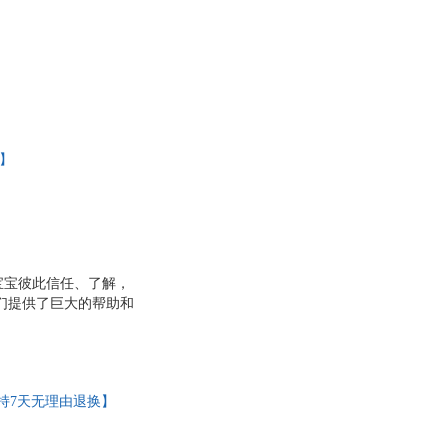
换】
宝宝彼此信任、了解，
妈们提供了巨大的帮助和
多万册，涵盖了分娩和
详解各阶段的哺乳注意
宝的睡眠问题和日托问
问题，如涨奶、宝宝黄
持7天无理由退换】