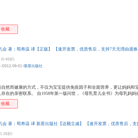
收藏
乳会 著；荀寿温 译【正版】 【速开发票，优质售后，支持7天无理由退
(0.46折)
译
/2012-09-01
/
新星出版社
最自然而健康的方式，不仅为宝宝提供免疫因子和全面营养，更让妈妈和
存在的亲密联系。 自1958年第一版问世，《母乳育儿全书》为母乳妈
信赖、专业的哺乳指南书。本书为全新修订升级的第8版，美国畅销300
收藏
有问题： ★让剖宫产和难产的妈妈们安心的哺乳策略 ★根据宝宝的年龄
殊需求宝宝、早产宝宝、多胞胎和收养宝宝 ★对于增加乳汁产量、解决宝
应对肠痉挛和食物过敏、服用药物等其他方面的专业指导 ★科学解决突发
乳会 著；荀寿温 译 新星出版社【达额立减】 【速开发票，优质售后，支
病症 如果你正为母乳喂
1.26折)