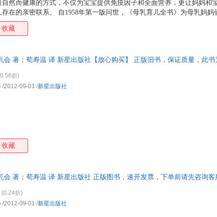
最自然而健康的方式，不仅为宝宝提供免疫因子和全面营养，更让妈妈和
存在的亲密联系。 自1958年第一版问世，《母乳育儿全书》为母乳妈
信赖、专业的哺乳指南书。本书为全新修订升级的第8版，美国畅销300
收藏
有问题： ★让剖宫产和难产的妈妈们安心的哺乳策略 ★根据宝宝的年龄
殊需求宝宝、早产宝宝、多胞胎和收养宝宝 ★对于增加乳汁产量、解决宝
应对肠痉挛和食物过敏、服用药物等其他方面的专业指导 ★科学解决突发
乳会 著；荀寿温 译 新星出版社【放心购买】 正版旧书，保证质量，此
病症 如果你正为母乳喂
0.56折)
译
/2012-09-01
/
新星出版社
收藏
乳会 著；荀寿温 译 新星出版社 正版图书，速开发票，下单前请先咨询
(0.24折)
译
/2012-09-01
/
新星出版社