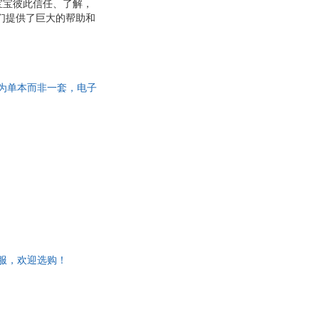
宝宝彼此信任、了解，
妈们提供了巨大的帮助和
多万册，涵盖了分娩和
详解各阶段的哺乳注意
宝的睡眠问题和日托问
问题，如涨奶、宝宝黄
书为单本而非一套，电子
客服，欢迎选购！