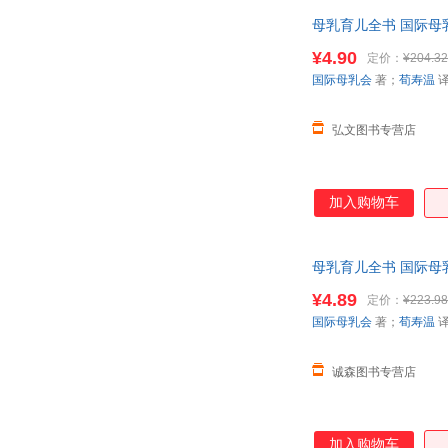
题、添加固体食物、
母乳育儿全书 国际母
疸、乳腺炎和更多其他
¥4.90
定价：
¥204.32
国际母乳会
著；
荀寿温
弘文图书专营店
加入购物车
母乳育儿全书 国际母
¥4.89
定价：
¥223.98
国际母乳会
著；
荀寿温
诚森图书专营店
加入购物车