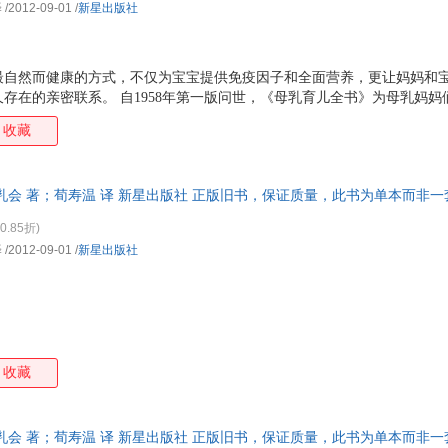
译
/2012-09-01
/
新星出版社
最自然而健康的方式，不仅为宝宝提供免疫因子和全面营养，更让妈妈和
存在的亲密联系。 自1958年第一版问世，《母乳育儿全书》为母乳妈
信赖、专业的哺乳指南书。本书为全新修订升级的第8版，美国畅销300
收藏
有问题： ★让剖宫产和难产的妈妈们安心的哺乳策略 ★根据宝宝的年龄
殊需求宝宝、早产宝宝、多胞胎和收养宝宝 ★对于增加乳汁产量、解决宝
应对肠痉挛和食物过敏、服用药物等其他方面的专业指导 ★科学解决突发
乳会 著；荀寿温 译 新星出版社 正版旧书，保证质量，此书为单本而非
病症 如果你正为母乳喂
0.85折)
译
/2012-09-01
/
新星出版社
收藏
乳会 著；荀寿温 译 新星出版社 正版旧书，保证质量，此书为单本而非