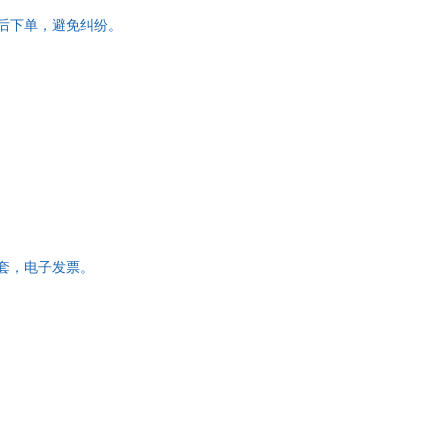
问题，如涨奶、宝宝黄
存后下单，避免纠纷。
一套，电子发票。