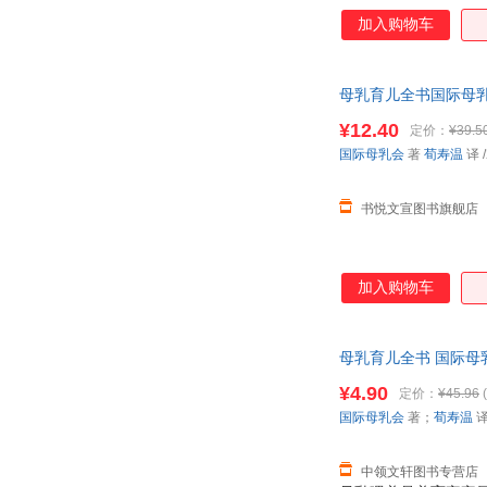
持，已成为全球妈妈信
加入购物车
可能遇到的所有问题：
如何哺育特殊需求宝
固体食物、应对肠痉
母乳育儿全书国际母乳会
炎和更多其他病症 如
多,可开发票,放心选购
¥12.40
定价：
¥39.5
国际母乳会
著
荀寿温
译
/
书悦文宣图书旗舰店
加入购物车
母乳育儿全书 国际母乳
¥4.90
定价：
¥45.96
(
国际母乳会
著；
荀寿温
中领文轩图书专营店