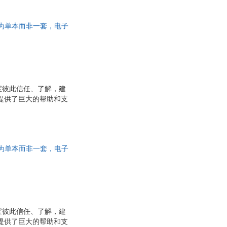
具
品
此书为单本而非一套，电子
外
品
讯
音
宝彼此信任、了解，建
公
们提供了巨大的帮助和支
，涵盖了分娩和哺乳期
器
段的哺乳注意事项 ★
问题和日托问题、添加
涨奶、宝宝黄疸、乳腺
此书为单本而非一套，电子
宝彼此信任、了解，建
们提供了巨大的帮助和支