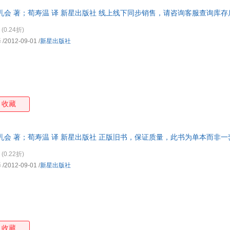
应对肠痉挛和食物过敏、服用药物等其他方面的专业指导 ★科学解决突发
乳会 著；荀寿温 译 新星出版社 线上线下同步销售，请咨询客服查询库
病症 如果你正为母乳喂
(0.24折)
译
/2012-09-01
/
新星出版社
收藏
乳会 著；荀寿温 译 新星出版社 正版旧书，保证质量，此书为单本而非
(0.22折)
译
/2012-09-01
/
新星出版社
收藏