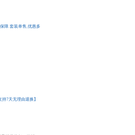
，涵盖了分娩和哺乳期
段的哺乳注意事项 ★
问题和日托问题、添加
涨奶、宝宝黄疸、乳腺
质保障.套装单售,优惠多
后，支持7天无理由退换】