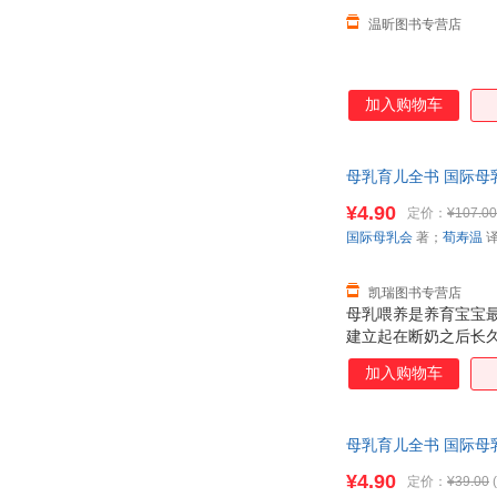
温昕图书专营店
加入购物车
母乳育儿全书 国际母
¥4.90
定价：
¥107.00
国际母乳会
著；
荀寿温
凯瑞图书专营店
母乳喂养是养育宝宝
建立起在断奶之后长久
支持，已成为全球妈妈
加入购物车
哺乳期可能遇到的所
事项 ★如何哺育特
题、添加固体食物、
母乳育儿全书 国际母
疸、乳腺炎和更多其他
¥4.90
定价：
¥39.00
(