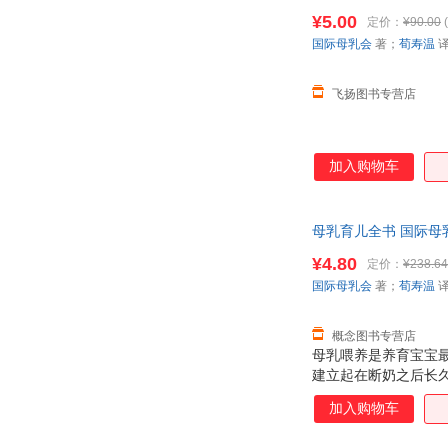
¥5.00
定价：
¥90.00
(
国际母乳会
著；
荀寿温
飞扬图书专营店
加入购物车
母乳育儿全书 国际母
¥4.80
定价：
¥238.64
国际母乳会
著；
荀寿温
概念图书专营店
母乳喂养是养育宝宝
建立起在断奶之后长久
支持，已成为全球妈妈
加入购物车
哺乳期可能遇到的所
事项 ★如何哺育特