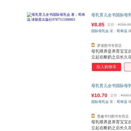
母乳育儿全书国际母乳会
发票！
¥8.85
定价：
¥258.30
国际母乳会
著；
荀寿温
梦溪图书专营店
母乳喂养是养育宝宝
立起在断奶之后长久存
持，已成为全球妈妈信
加入购物车
可能遇到的所有问题：
如何哺育特殊需求宝
固体食物、应对肠痉
母乳育儿全书国际母乳会
炎和更多其他病症 如
发票！
¥10.70
定价：
¥330.
国际母乳会
著；
荀寿温
墨趣书刊图书专营店
母乳喂养是养育宝宝
立起在断奶之后长久存