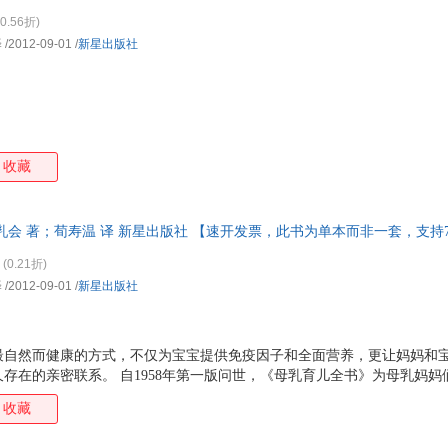
0.56折)
译
/2012-09-01
/
新星出版社
收藏
乳会 著；荀寿温 译 新星出版社 【速开发票，此书为单本而非一套，支持
(0.21折)
译
/2012-09-01
/
新星出版社
最自然而健康的方式，不仅为宝宝提供免疫因子和全面营养，更让妈妈和
存在的亲密联系。 自1958年第一版问世，《母乳育儿全书》为母乳妈
信赖、专业的哺乳指南书。本书为全新修订升级的第8版，美国畅销300
收藏
有问题： ★让剖宫产和难产的妈妈们安心的哺乳策略 ★根据宝宝的年龄
殊需求宝宝、早产宝宝、多胞胎和收养宝宝 ★对于增加乳汁产量、解决宝