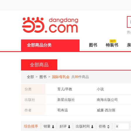
新
窗
口
打
开
无
障
热
碍
说
全部商品分类
图书
特装书
亲
明
页
面,
按
全部商品
Ctrl
加
波
全部
>
图书
>
国际母乳会
共
89
件商品
浪
键
分类
育儿/早教
小说
打
开
出版社
新星出版社
南海出版公司
导
盲
作者
荀寿温
威廉·西尔斯
模
式
综合排序
销量
好评
出版时间
价格
-