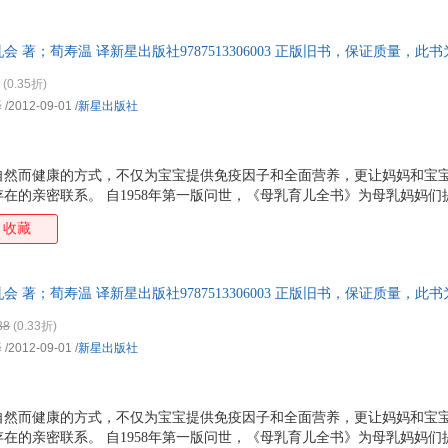
特卖
预售
入驻商家
箱包皮
手表饰
 著；荀寿温 译新星出版社9787513306003 正版旧书，保证质量，
运动户
(0.35折)
汽车用
译
/2012-09-01
/
新星出版社
食品
手机通
数码影
自然而健康的方式，不仅为宝宝提供免疫因子和全面营养，更让妈妈和宝
电脑办
在的亲密联系。 自1958年第一版问世，《母乳育儿全书》为母乳妈妈
大家电
赖、专业的哺乳指南书。本书为全新修订升级的第8版，美国300多万册
收藏
家用电
 ★让剖宫产和难产的妈妈们安心的哺乳策略 ★根据宝宝的年龄详解各阶
宝、早产宝宝、多胞胎和收养宝宝 ★对于增加乳汁产量、解决宝宝的睡眠
挛和食物过敏、服用药物等其他方面的专业指导 ★科学解决突发问题，如
 著；荀寿温 译新星出版社9787513306003 正版旧书，保证质量，
果你正为母乳喂养困惑
88
(0.33折)
译
/2012-09-01
/
新星出版社
自然而健康的方式，不仅为宝宝提供免疫因子和全面营养，更让妈妈和宝
在的亲密联系。 自1958年第一版问世，《母乳育儿全书》为母乳妈妈