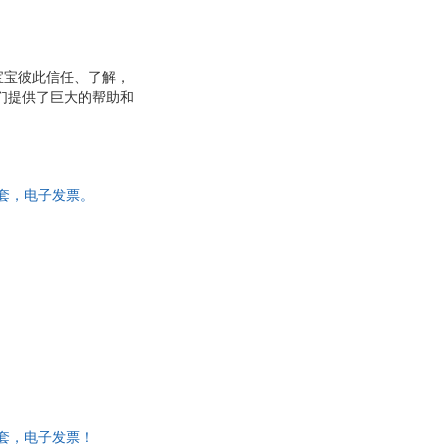
宝宝彼此信任、了解，
妈们提供了巨大的帮助和
多万册，涵盖了分娩和
详解各阶段的哺乳注意
宝的睡眠问题和日托问
问题，如涨奶、宝宝黄
一套，电子发票。
一套，电子发票！