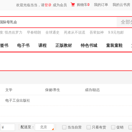
购物车
0
我的订单
我的云书房
欢迎光临当当，请
登录
成为会员
全部
全部分
搜:
怪杰佐罗力
早春晴朗
全球通史
死者从不说谎
吾辈如神
9.9元包邮
尾品汇
图书
签书
电子书
课程
正版教材
特色书城
童装童鞋
电子书
音像
影视
时尚美
母婴用
玩具
文学
保健/养生
成功/励志
孕婴服
电子工业出版社
童装童
家居日
家具装
服装
配送至：
北京
当当自营
只看有货
促销
鞋