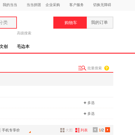
我的当当
当当拼团
企业采购
客户服务
切换无障碍
分类
我的订单
购物车
类
高级搜索
文创
毛边本
批量搜索
妆
品
饰
多选
鞋
用
多选
饰
手机专享价
大图
列表
1
/2