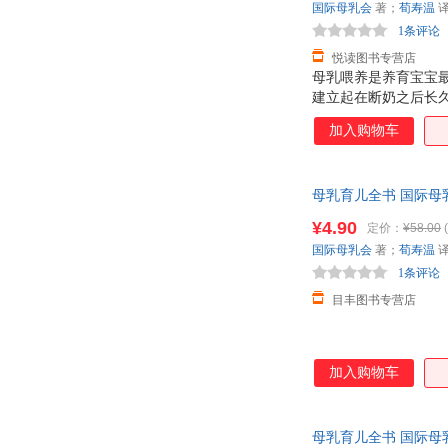
国际母乳会
著；
荀寿温
1条评论
悦读图书专营店
母乳喂养是养育宝宝
建立起在断奶之后长久
支持，已成为全球妈妈
加入购物车
哺乳期可能遇到的所
事项 ★如何哺育特
题、添加固体食物、
母乳育儿全书 国际母
疸、乳腺炎和更多其他
¥4.90
定价：
¥58.00
(
国际母乳会
著；
荀寿温
1条评论
目丰图书专营店
加入购物车
母乳育儿全书 国际母