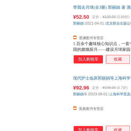
默呈现科学知识，绘图打破传统
带我去月球(全3册) 郭丽娟 著
再尊重科学的基础上做艺术的表
城市次日达，团购优惠咨询在线
¥52.50
定价：
¥135.00
(3.89折)
郭丽娟
/2021-04-01
/
北京联合出版公
墨渊图书专营店
1.百余个趣味核心知识点，一套
国的嫦娥探月——建设月球家园
球的前世今生未来。2.中国风
加入购物车
收藏
携带月壤返回以来，第一套为小
秋赏月，钱塘观潮，嫦娥飞天…
活的各个方面了解月球。3.大场
现代护士临床郭丽娟等上海科学普及出
实风格的插画，让孩子身临其境
景，激发孩子更多对宇宙的想象
¥92.96
定价：
¥198.00
(4.7折)
折，既给娃讲故事，又让娃学知识
郭丽娟
等
/2023-08-01
/
上海科学普及
名专家联合审订，两院院士签名
读物。由中国航天科工二院二
英典图书专营店
加入购物车
收藏