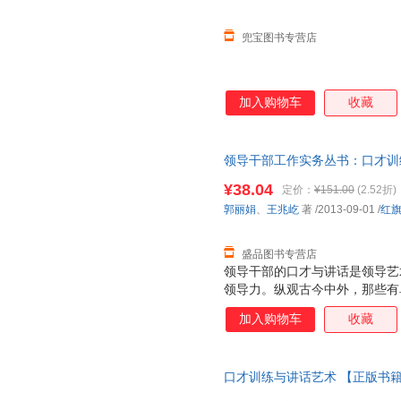
兜宝图书专营店
加入购物车
收藏
领导干部工作实务丛书：口才训练
¥38.04
定价：
¥151.00
(2.52折)
郭丽娟
、
王兆屹
著
/2013-09-01
/
红
盛品图书专营店
领导干部的口才与讲话是领导艺
领导力。纵观古今中外，那些有
良好的口才与讲话艺术，是成就
加入购物车
收藏
作实务丛书：口才训练与讲话艺
练方法与讲话艺术。《领导干部
介绍了口才基本功的训练：普通
口才训练与讲话艺术 【正版书
理训练、肢体语言训练等领内容
水平说话的基本要诀，详细介绍