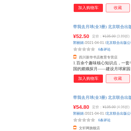
球的前世今生未来。2.中国风
加入购物车
收藏
携带月壤返回以来，第一套为小
秋赏月，钱塘观潮，嫦娥飞天…
活的各个方面了解月球。3.大场
带我去月球(全3册) 北京联合出
实风格的插画，让孩子身临其境
城市次日达，团购优惠咨询在线
景，激发孩子更多对宇宙的想象
¥52.50
定价：
¥135.00
(3.89折)
折，既给娃讲故事，又让娃学知识
郭丽娟
/2021-04-01
/
北京联合出版公
名专家联合审订，两院院士签名
6条评论
读物。由中国航天科工二院二
四川新华书店教育专营店
1.百余个趣味核心知识点，一套
国的嫦娥探月——建设月球家园
球的前世今生未来。2.中国风
加入购物车
收藏
携带月壤返回以来，第一套为小
秋赏月，钱塘观潮，嫦娥飞天…
活的各个方面了解月球。3.大场
带我去月球(全3册) 北京联合出
实风格的插画，让孩子身临其境
城市次日达，团购优惠咨询在线
景，激发孩子更多对宇宙的想象
¥54.80
定价：
¥135.00
(4.06折)
折，既给娃讲故事，又让娃学知识
郭丽娟
/2021-04-01
/
北京联合出版公
名专家联合审订，两院院士签名
6条评论
读物。由中国航天科工二院二
文轩网旗舰店