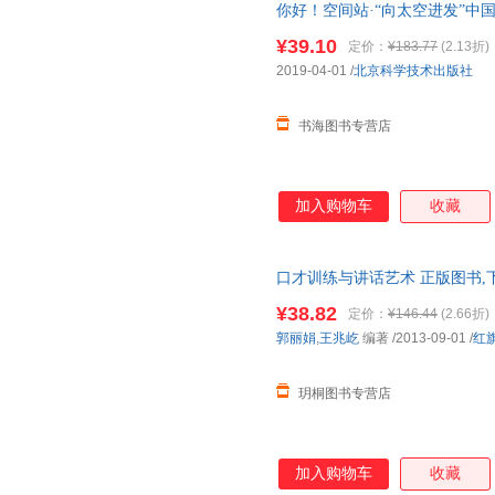
你好！空间站·“向太空进发”中国
新，以实拍图为准发货，介意勿
¥39.10
定价：
¥183.77
(2.13折)
2019-04-01
/
北京科学技术出版社
书海图书专营店
加入购物车
收藏
口才训练与讲话艺术 正版图书,
¥38.82
定价：
¥146.44
(2.66折)
郭丽娟
,
王兆屹
编著
/2013-09-01
/
红
玥桐图书专营店
加入购物车
收藏