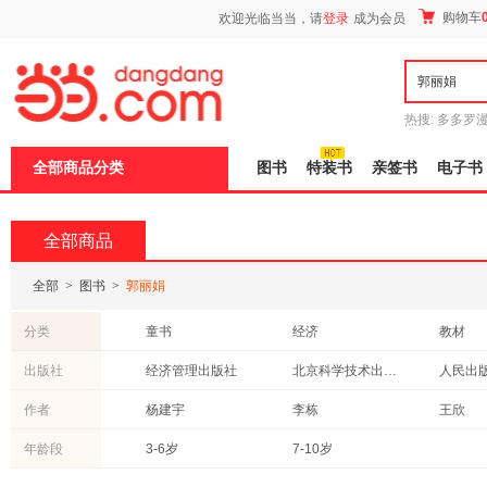
新
购物车
欢迎光临当当，请
登录
成为会员
窗
口
打
开
无
障
热搜:
多多罗
碍
传说
十日终
说
全部商品分类
图书
特装书
亲签书
电子书
明
页
面,
按
全部商品
Ctrl
加
波
全部
>
图书
>
郭丽娟
浪
键
分类
童书
经济
教材
打
开
社会科学
工业技术
考试
出版社
经济管理出版社
北京科学技术出版社
人民出
导
文学
计算机/网络
小说
盲
中国水利水电出版社
清华大学出版社
经济科
作者
杨建宇
李栋
王欣
模
农业/林业
法律
传记
式
北京体育大学出版社
中国农业出版社
中国电
许燕
吴磊
王慧
年龄段
3-6岁
7-10岁
外语
建筑
历史
学林出版社
中原农民出版社
重庆出
陈伟
张震
张琦
体育/运动
科普读物
心理学