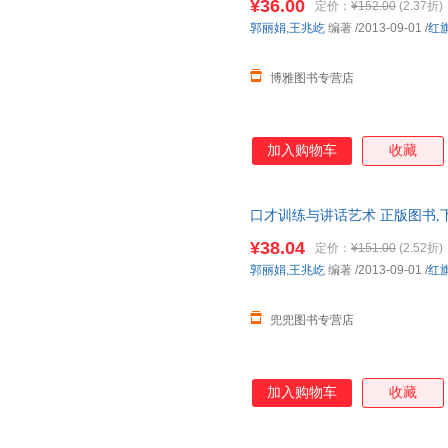
¥36.00
定价：
¥152.00
(2.37折)
会议中的讲话艺术、演讲中的口
郭丽娟
,
王兆屹
编著
/2013-09-01
/
红
角度出发，以通俗的语言介绍了
典演讲加以说明
博雅图书专营店
加入购物车
收藏
口才训练与讲话艺术 正版图书,
¥38.04
定价：
¥151.00
(2.52折)
郭丽娟
,
王兆屹
编著
/2013-09-01
/
红
兜兜图书专营店
加入购物车
收藏