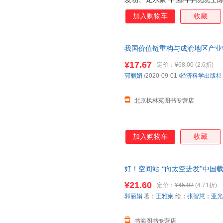
三大载人航天场景 揭秘航天员
加入购物车
收藏
站太空生活。 关键的航天知识分级
同知识结构的小读者需求。 金
默呈现科学知识，绘图打破传统
我国价值链重构与成渝地区产业转移研
再尊重科学的基础上做艺术的表
营店 温馨提示：划线价为图书
¥17.67
定价：
¥68.00
(2.6折)
物为准。（书名没写全多少册的
郭丽娟
/2020-09-01
/
经济科学出版社
北京枫林苑图书专营店
加入购物车
收藏
好！空间站·“向太空进发”中国载
新，更多详情请联系在线客服，
¥21.60
定价：
¥45.92
(4.71折)
郭丽娟
著；
王雅娴
绘；
张智慧
；
亚光
书海图书专营店