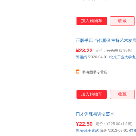
加入购物车
收藏
正版书籍 当代播音主持艺术发展
票 七天无理由退货让您购物无
¥23.22
定价：
¥78.00
(2.98折)
郭丽娟
/2020-04-01
/
北京工业大学出
书海图书专营店
加入购物车
收藏
口才训练与讲话艺术
¥22.50
定价：
¥125.00
(1.8折)
郭丽娟
,
王兆屹
编著
/2013-09-01
/
红