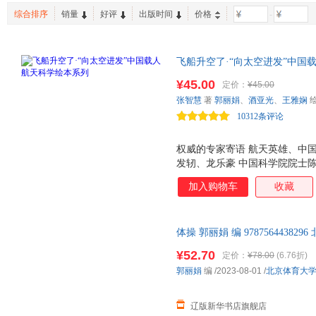
西南师范大学出版社
青海人民出版社
刘伟
陈星星
综合排序
销量
好评
出版时间
价格
-
成功/励志
其他
中小学
群众出版社
云南教育出版社
东方出
青岛出版社
吉林教育出版社
飞船升空了·“向太空进发”中国
燕山大学出版社
北京工业大学出版社
行，带你了解神舟飞船升空历程
¥45.00
定价：
¥45.00
院士钟山、戚发轫、龙乐豪，中
张智慧
著
郭丽娟
、
酒亚光
、
王雅娴
语！
10312条评论
权威的专家寄语 航天英雄、中
发轫、龙乐豪 中国科学院院士陈
三大载人航天场景 揭秘航天员
加入购物车
收藏
站太空生活。 关键的航天知识分级
同知识结构的小读者需求。 金
默呈现科学知识，绘图打破传统
体操 郭丽娟 编 978756443
再尊重科学的基础上做艺术的表
正规发票
¥52.70
定价：
¥78.00
(6.76折)
郭丽娟
编
/2023-08-01
/
北京体育大
辽版新华书店旗舰店