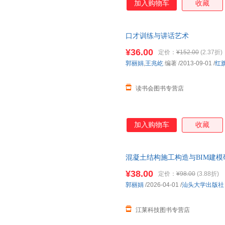
加入购物车
收藏
口才训练与讲话艺术
¥36.00
定价：
¥152.00
(2.37折)
郭丽娟
,
王兆屹
编著
/2013-09-01
/
红
读书会图书专营店
加入购物车
收藏
混凝土结构施工构造与BIM建模
9787565857706
¥38.00
定价：
¥98.00
(3.88折)
郭丽娟
/2026-04-01
/
汕头大学出版社
江莱科技图书专营店