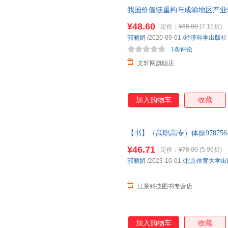
我国价值链重构与成渝地区产业
仓就近发货，85%城市次日达
¥48.60
定价：
¥68.00
(7.15折)
郭丽娟
/2020-09-01
/
经济科学出版社
1条评论
文轩网旗舰店
加入购物车
收藏
【书】（高职高专）体操978756
¥46.71
定价：
¥78.00
(5.99折)
郭丽娟
/2023-10-01
/
北京体育大学出
江莱科技图书专营店
加入购物车
收藏