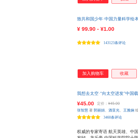
致共和国少年·中国力量科学绘
8大赠品！每册围绕不同科技话
¥
99.90 - ¥1.00
143123条评论
加入购物车
收藏
我想去太空·“向太空进发”中国
行，和航天员一起挑战极限训练
¥45.00
定价：
¥45.00
院士钟山、戚发轫、龙乐豪，中
张智慧
著
郭丽娟
、
酒亚光
、
王雅娴
语！
3460条评论
权威的专家寄语 航天英雄、中
发轫、龙乐豪 中国科学院院士陈