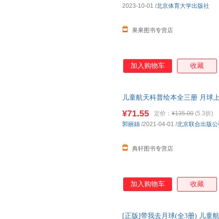
2023-10-01
/
北京体育大学出版社
果果图书专营店
加入购物车
收藏
儿童航天科普绘本全三册 月球上
6-8-10儿童读物探测趣味航天
¥71.55
定价：
¥135.00
(5.3折)
郭丽娟
/2021-04-01
/
北京联合出版公
典轩图书专营店
加入购物车
收藏
[正版]带我去月球(全3册) 儿