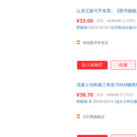
认准正版可开发票）【图书旗舰店
带我去月球+我想去月球+月球上
¥33.00
定价：
¥135.00
(2.45折)
郭丽娟
/2021-04-01
/
北京联合出版公
诺悦图书专营店
加入购物车
收藏
混凝土结构施工构造与BIM建模
近发货，85%城市次日达，团
¥36.70
定价：
¥98.00
(3.75折)
郭丽娟
著
/2026-04-01
/
汕头大学出
文轩网旗舰店