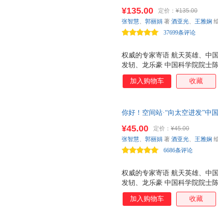
去太空+你好！空间站） （一
¥135.00
定价：
¥135.00
练，了解神舟飞船升空历程，体
张智慧
、
郭丽娟
著
酒亚光
、
王雅娴
利伟，中国工程院院士钟山、戚
37699条评论
位航天专家联袂寄语！）
权威的专家寄语 航天英雄、中
发轫、龙乐豪 中国科学院院士陈
三大载人航天场景 揭秘航天员
加入购物车
收藏
站太空生活。 关键的航天知识分级
同知识结构的小读者需求。 金
默呈现科学知识，绘图打破传统
你好！空间站·“向太空进发”中
再尊重科学的基础上做艺术的表
太空旅行，带你体验空间站太空
¥45.00
定价：
¥45.00
程院院士钟山、戚发轫、龙乐豪
张智慧
、
郭丽娟
著
酒亚光
、
王雅娴
袂寄语！）
6686条评论
权威的专家寄语 航天英雄、中
发轫、龙乐豪 中国科学院院士陈
三大载人航天场景 揭秘航天员
加入购物车
收藏
站太空生活。 关键的航天知识分级
同知识结构的小读者需求。 金