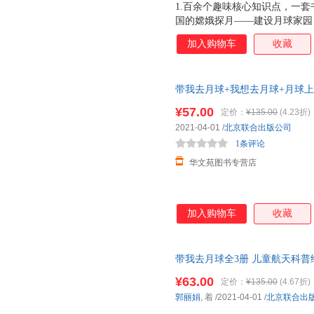
1.百余个趣味核心知识点，一套
国的嫦娥探月——建设月球家园
球的前世今生未来。2.中国风
加入购物车
收藏
携带月壤返回以来，第一套为小
秋赏月，钱塘观潮，嫦娥飞天…
活的各个方面了解月球。3.大场
带我去月球+我想去月球+月球上的
实风格的插画，让孩子身临其境
的中国月球探测趣味航天科普 
景，激发孩子更多对宇宙的想象
¥57.00
定价：
¥135.00
(4.23折)
折，既给娃讲故事，又让娃学知识
2021-04-01
/
北京联合出版公司
名专家联合审订，两院院士签名
1条评论
读物。由中国航天科工二院二
华文苑图书专营店
加入购物车
收藏
带我去月球全3册 儿童航天科普
中国月球探测趣味航天科普桂冠
¥63.00
定价：
¥135.00
(4.67折)
郭丽娟
, 着
/2021-04-01
/
北京联合出