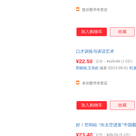
悠尔图书专营店
加入购物车
收藏
口才训练与讲话艺术
¥22.50
定价：
¥125.00
(1.8折)
郭丽娟
,
王兆屹
编著
/2013-09-01
/
红
卓尔图书专营店
加入购物车
收藏
好！空间站·“向太空进发”中国载
新，以实拍图为准发货，介意勿
¥23.40
定价：
¥25.74
(9.1折)