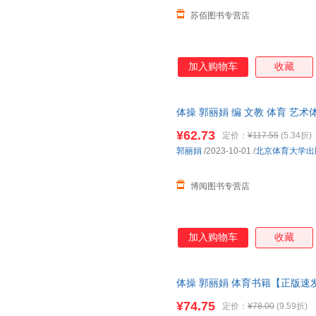
苏佰图书专营店
加入购物车
收藏
体操 郭丽娟 编 文教 体育 艺
¥62.73
定价：
¥117.55
(5.34折)
郭丽娟
/2023-10-01
/
北京体育大学出
博阅图书专营店
加入购物车
收藏
体操 郭丽娟 体育书籍【正版速
心下单，本店所有商品均可开票
¥74.75
定价：
¥78.00
(9.59折)