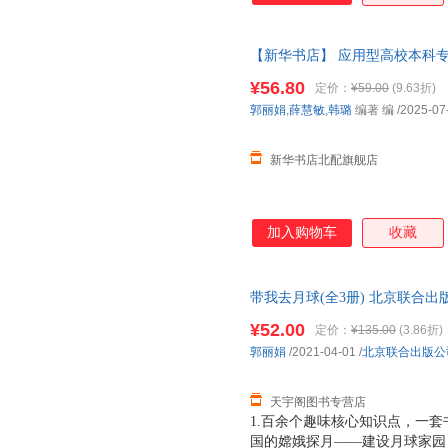
【新华书店】 应用型高校本科
持艺术专业,978730269103
¥56.80
定价：
¥59.00
(9.63折)
团购优惠咨询在线客服！
郭丽娟
,
薛慧敏
,
韩璐
编著 编
/2025-07
新华书店北配旗舰店
加入购物车
收藏
带我去月球(全3册) 北京联合出
城市次日达，团购优惠咨询在线
¥52.00
定价：
¥135.00
(3.86折)
郭丽娟
/2021-04-01
/
北京联合出版公
天宇阁图书专营店
1.百余个趣味核心知识点，一套
国的嫦娥探月——建设月球家园