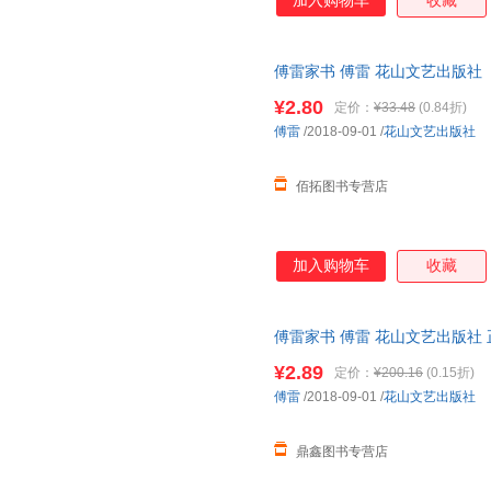
加入购物车
收藏
聪家信对照阅读，则家书语境更
强，便于学生双向阅读，以利与
则”即选自这一期间的家书。书
傅雷家书 傅雷 花山文艺出版社
家信为独家版权，2017年不随
换】
收录。
¥2.80
定价：
¥33.48
(0.84折)
傅雷
/2018-09-01
/
花山文艺出版社
佰拓图书专营店
加入购物车
收藏
傅雷家书 傅雷 花山文艺出版社
套，电子发票。
¥2.89
定价：
¥200.16
(0.15折)
傅雷
/2018-09-01
/
花山文艺出版社
鼎鑫图书专营店