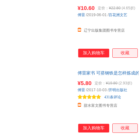
近发货
¥10.60
定价：
¥22.80
(4.65折)
傅雷
/2019-06-01
/
百花洲文艺
辽宁出版集团图书专营店
加入购物车
收藏
傅雷家书 可搭钢铁是怎样炼成的
文图书专营店】 正版教辅 假一
¥5.80
定价：
¥19.80
(2.93折)
傅雷
/2017-10-03
/
开明出版社
431条评论
甜水富文图书专营店
加入购物车
收藏