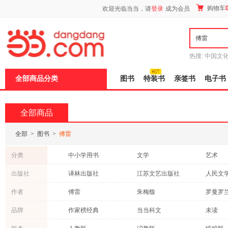
新
购物车
欢迎光临当当，请
登录
成为会员
窗
口
打
开
无
障
热搜:
中国文
碍
者从不说谎
说
全部商品分类
图书
特装书
亲签书
电子书
明
页
面,
按
全部商品
Ctrl
加
波
全部
>
图书
>
傅雷
浪
键
分类
中小学用书
文学
艺术
打
开
童书
哲学/宗教
科普读
出版社
译林出版社
江苏文艺出版社
人民文
导
历史
成功/励志
考试
盲
长江文艺出版社
百花洲文艺出版社
团结出
作者
傅雷
朱梅馥
罗曼罗
模
法律
教材
文化
式
上海译文出版社
广东旅游出版社
万卷出
傅敏
丹纳
罗素
品牌
作家榜经典
当当科文
未读
保健/养生
计算机/网络
亲子/家
北岳文艺出版社
上海书画出版社
开明出
伯特兰·罗素
老舍
林海音
时代华语
博集天卷
接力出
旅游/地图
古籍
体育/运