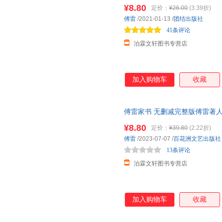
阅读初中生八年级上下册语文阅
¥8.80
定价：
¥26.00
(3.39折)
傅雷
/2021-01-13
/
团结出版社
41条评论
泊霖文轩图书专营店
加入购物车
收藏
傅雷家书 无删减完整版傅雷著
步阅读青少年版小学生版经典名
¥8.80
定价：
¥39.80
(2.22折)
傅雷
/2023-07-07
/
百花洲文艺出版社
13条评论
泊霖文轩图书专营店
加入购物车
收藏