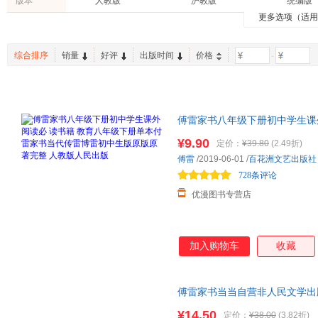
版本
人教版
沪教版
统编版
春风文艺出版社
生活 读书 新知三联书店
王珏
李泽厚
冯友兰
紫图图书
新世界青春
凤凰含
更多选项（适
工具书
育儿/早教
政治/军
人民教育出版社
当代世界出版社
文化发
戴尔·卡耐基
尼·奥斯特洛夫斯基
张志浩
教材帮
快乐读书吧
波波乌(
自然科学
港台圖書
烹饪/美
浙江人民美术出版社
北京出版社
北京大
路遥
鲁迅
法布尔
良师三步作文
综合排序
销量
好评
出版时间
价格
-
时尚/美妆
中小学教科书
课程
中国经济出版社
天地出版社
四川大
朱自清
张婷
沈从文
古吴轩出版社
中国画报出版社
中国青
梁启超
曾国藩
曹文轩
四川文艺出版社
重庆出版社
王俊
金敬梅
伯兰特·
傅雷家书八年级下册初中学生课
花山文艺出版社
人民邮电出版社
许钧
温儒敏
乔斯坦·
书当代传雷博雷初中生版原版原
¥9.90
江西高校出版社
中央编译出版社
煤炭工
定价：
¥39.80
(2.49折)
亨利·法布尔
高山
丰子恺
傅雷
/2019-06-01
/
百花洲文艺出版社
北京联合出版公司
百花文艺出版社
山西人
斯诺
周国平
郁达夫
728条评论
江苏科学技术出版社
湘潭大学出版社
文汇出
雪岗
萧红
王树增
优漫图书专营店
台海出版社
民主与建设出版社
国际文
斯坦威
叔本华
史铁生
江西教育出版社
文津出版社
中国商
罗静
李玉民
李西闽
中国文史出版社
北京理工大学出版社
山东文
加入购物车
收藏
凡尔纳
陈从周
曾奇峰
海天出版社
晨光出版社
北京日
外语教学与研究出版社
华东师范大学出版社
傅雷家书当当自营非人民文学出
辽宁教育出版社
中信出版社
少年儿
雷家书原著完整版全本名著初中
¥14.50
定价：
¥38.00
(3.82折)