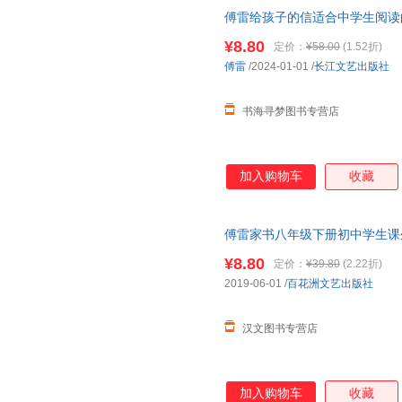
傅雷给孩子的信适合中学生阅读
智慧和情感的集中呈现傅雷人生
¥8.80
定价：
¥58.00
(1.52折)
十
傅雷
/2024-01-01
/
长江文艺出版社
书海寻梦图书专营店
加入购物车
收藏
傅雷家书八年级下册初中学生课
书当代传雷博雷初中生版原版原
¥8.80
定价：
¥39.80
(2.22折)
2019-06-01
/
百花洲文艺出版社
汉文图书专营店
加入购物车
收藏