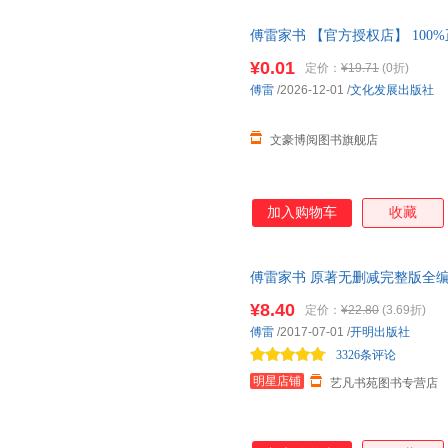
傅雷家书 【官方授权店】 100
包赔 售后无忧；团购联系客服
¥0.01
定价：
¥19.71
(0折)
傅雷
/2026-12-01
/
文化发展出版社
文豪博阅图书旗舰店
加入购物车
收藏
傅雷家书 原著无删减完整版全
外阅读8 9 10 12 15岁读物初
¥8.40
定价：
¥22.80
(3.69折)
傅雷
/2017-07-01
/
开明出版社
3326条评论
明星店铺
艺凡书苑图书专营店