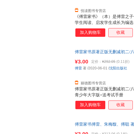
悦读图书专营店
《傅雷家书》（本）是傅雷之子
学生阅读、启发学生成长为编选
雷先生循循善诱的教育理念和傅
加入购物车
收藏
减少了冗长的关于艺术的论述，
雷家书》（本）醇厚不失轻松、
学生来说，傅雷的谆谆教诲和傅
傅雷家书原著正版无删减初二/
余学到很多，这些东西往往是普
导读青少年大字版+送考试手册
读中也会慢慢体会、理解父母的
¥3.00
定价：
¥292.05
(0.11折)
一套，电子发票！
珍贵典范。无疑，它会促进父母
傅雷
著
/2020-06-01
/
沈阳出版社
书》（本）中收入大量的傅家照
译英法文信件
丽德图书专营店
傅雷家书原著正版无删减初二/
青少年大字版+送考试手册
加入购物车
收藏
傅雷家书傅雷、朱梅馥、傅聪 
9787556301355 正版旧