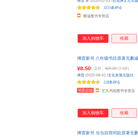
傅雷
著
/2020-01-01
/
百花洲文艺出
3233条评论
横溢图书专营店
加入购物车
收藏
傅雷家书 八年级书目原著无删减
教育出版社正版珍藏版下学期必
¥8.50
定价：
¥25.00
(3.4折)
傅雷
/2020-08-01
/
文化发展出版社
228条评论
明星店铺
艺凡书苑图书专营店
加入购物车
收藏
傅雷家书 当当自营同款原著无删减