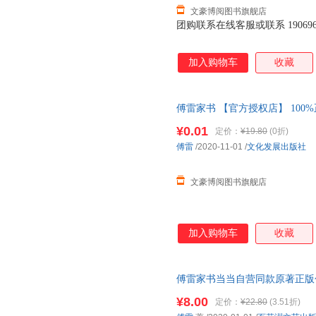
文豪博阅图书旗舰店
团购联系在线客服或联系 1906967
加入购物车
收藏
傅雷家书 【官方授权店】 100
包赔 售后无忧；团购联系客服
¥0.01
定价：
¥19.80
(0折)
傅雷
/2020-11-01
/
文化发展出版社
文豪博阅图书旗舰店
加入购物车
收藏
傅雷家书当当自营同款原著正版
中学生课外书籍七八 九年级八
¥8.00
定价：
¥22.80
(3.51折)