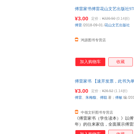
傅雷家书傅雷花山文艺出版社9787
单本而非一套，电子发票！
¥3.00
定价：
¥220.50
(0.14折)
傅雷
/2018-09-01
/
花山文艺出版社
鸿源图书专营店
加入购物车
收藏
傅雷家书 【速开发票，此书为
¥3.00
定价：
¥26.52
(1.14折)
傅雷
、
朱梅馥
、
傅聪
著；
傅敏
编
/20
中领文轩图书专营店
《傅雷家书（学生读本）》以傅雷
年）的往来家信，全面展示傅雷
的家书是在傅聪当学生时所写，