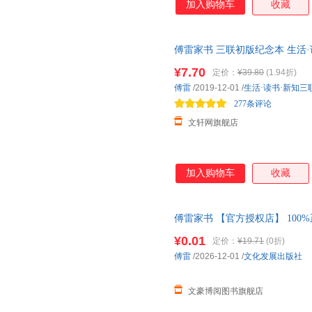
加入购物车
收藏
傅雷家书 三联初版纪念本 生活
发货，85%城市次日达，团购
¥7.70
定价：
¥39.80
(1.94折)
傅雷
/2019-12-01
/
生活·读书·新知三
277条评论
文轩网旗舰店
加入购物车
收藏
傅雷家书 【官方授权店】 100
包赔 售后无忧；团购联系客服
¥0.01
定价：
¥19.71
(0折)
傅雷
/2026-12-01
/
文化发展出版社
文豪博阅图书旗舰店