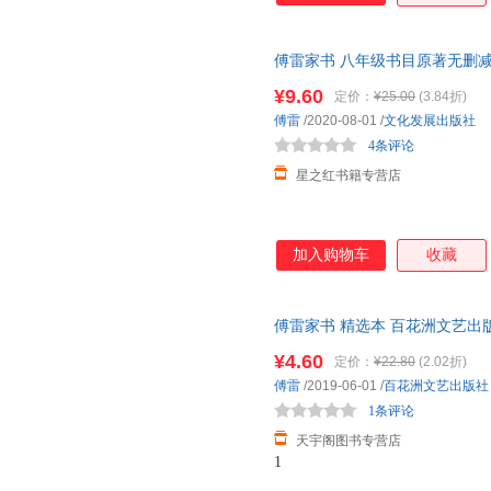
傅雷家书 八年级书目原著无删减
教育出版社正版珍藏版下学期必
¥9.60
定价：
¥25.00
(3.84折)
傅雷
/2020-08-01
/
文化发展出版社
4条评论
星之红书籍专营店
加入购物车
收藏
傅雷家书 精选本 百花洲文艺出
85%城市次日达，团购优惠咨询
¥4.60
定价：
¥22.80
(2.02折)
傅雷
/2019-06-01
/
百花洲文艺出版社
1条评论
天宇阁图书专营店
1