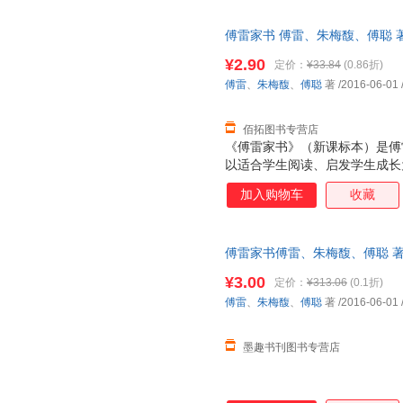
傅雷家书 傅雷、朱梅馥、傅聪 
7天无理由退换】
¥2.90
定价：
¥33.84
(0.86折)
傅雷
、
朱梅馥
、
傅聪
著
/2016-06-01
佰拓图书专营店
《傅雷家书》（新课标本）是傅
以适合学生阅读、启发学生成长
展现傅雷先生循循善诱的教育理
加入购物车
收藏
版本，减少了冗长的关于艺术的
事。 《傅雷家书》（新课标本
乐在其中。对于学生来说，傅雷
傅雷家书傅雷、朱梅馥、傅聪 著译林
让他们在感动之余学到很多，这
质量，此书为单本而非一套，电
同时学生们在阅读中也会慢慢体
¥3.00
定价：
¥313.06
(0.1折)
它是亲子交流的珍贵典范。无疑
傅雷
、
朱梅馥
、
傅聪
著
/2016-06-01
通。 《傅雷家书》（新课标本
傅聪家信及金
墨趣书刊图书专营店