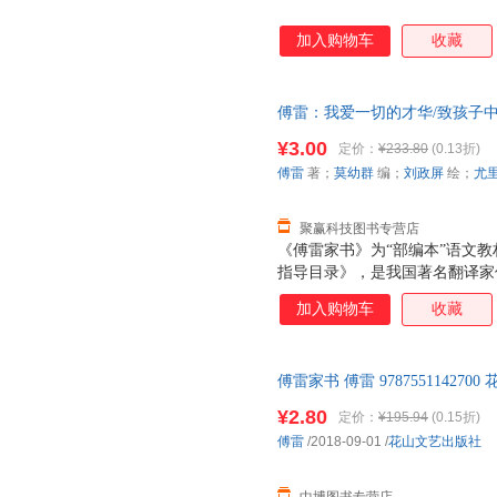
加入购物车
收藏
傅雷：我爱一切的才华/致孩子中
绘；尤里 插图安徽少年儿童出
¥3.00
定价：
¥233.80
(0.13折)
套，电子发票！
傅雷
著；
莫幼群
编；
刘政屏
绘；
尤
聚赢科技图书专营店
《傅雷家书》为“部编本”语文
指导目录》，是我国著名翻译家
读者，至今，经久不衰。
加入购物车
收藏
傅雷家书 傅雷 9787551142
持7天无理由退换】
¥2.80
定价：
¥195.94
(0.15折)
傅雷
/2018-09-01
/
花山文艺出版社