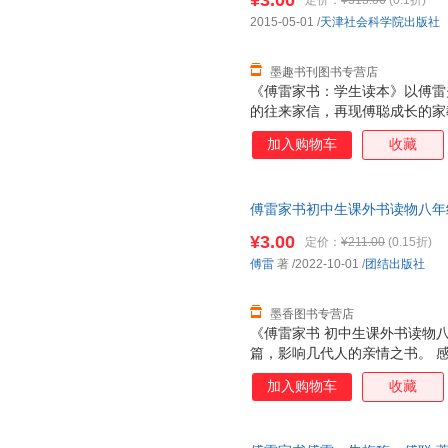
¥3.00
定价：
¥313.06
(0.1折)
2015-05-01
/
天津社会科学院出版社
墨趣书刊图书专营店
《傅雷家书：学生读本》以傅雷夫
的往来家信，再现傅聪成长的家
书是在傅聪当学生时所写，内容
加入购物车
收藏
信对照阅读，则家书语境更完整
便于学生双向阅读，以利与父母
选自这一期间的家书。书中多幅
傅雷家书初中生课外书读物八年
为版权，2017年不随傅雷著作
9787512694422 正版旧
¥3.00
定价：
¥211.00
(0.15折)
傅雷
著
/2022-10-01
/
团结出版社
墨香图书专营店
《傅雷家书 初中生课外书读物
篇，影响几代人的亲情之书。 
情。
加入购物车
收藏