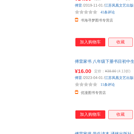
罚十
黑龙江少年儿童出版社
济南出版社
时代文
傅雷
/2019-11-01
/
江苏凤凰文艺出版
中国文联出版社
中国致公出版社
泰山出
41条评论
花城出版社
甘肃教育出版社
书海寻梦图书专营店
吉林文史出版社
阳光出版社
江西人
长江少年儿童出版社
华语教学出版社
复旦大
加入购物车
收藏
安徽师范大学出版社
文化艺术出版社
中国盲
上海文艺出版社
九州出版社
中译出
中华工商联合出版社
吉林出版集团
傅雷家书 八年级下册书目初中
读课外书籍 傅雷家书散文集经典
广东人民出版社
内蒙古文化出版社
沈阳出
¥16.00
定价：
¥38.80
(4.13折)
北方妇女儿童出版社
敦煌文艺出版社
华龄出
傅雷
/2023-04-01
/
江苏凤凰文艺出版
11条评论
武汉出版社
贵州人民出版社
机械工
优漫图书专营店
外文出版社
新星出版社
中国纺
浙江工商大学出版社
天津教育出版社
格致出
加入购物车
收藏
傅雷家书 学生读本 译林出版社