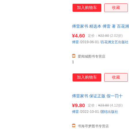
加入购物车
收藏
傅雷家书 精选本 傅雷 著 百
85%城市次日达，团购优惠咨询
¥4.60
定价：
¥22.80
(2.02折)
傅雷
/2019-06-01
/
百花洲文艺出版社
爱阅城图书专营店
1
加入购物车
收藏
傅雷家书 保证正版 假一罚十
¥9.80
定价：
¥23.80
(4.12折)
傅雷
/2022-10-01
/
团结出版社
书海寻梦图书专营店