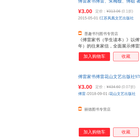
傅雷家书傅雷、朱梅馥、傅聪 
9787539982137 正版旧
¥3.00
定价：
¥313.06
(0.1折)
2015-05-01
/
江苏凤凰文艺出版社
墨趣书刊图书专营店
《傅雷家书（学生读本）》以傅雷
年）的往来家信，全面展示傅雷
的家书是在傅聪当学生时所写，
加入购物车
收藏
聪家信对照阅读，则家书语境更
强，便于学生双向阅读，以利与
则”即选自这一期间的家书。书
傅雷家书傅雷花山文艺出版社9787
家信为版权，2017年不随傅雷
单本而非一套，电子发票！
录。
¥3.00
定价：
¥434.60
(0.07折)
傅雷
/2018-09-01
/
花山文艺出版社
丽德图书专营店
加入购物车
收藏