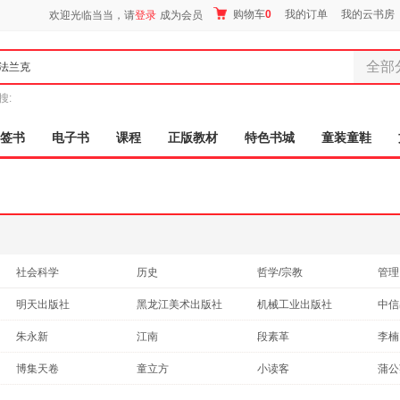
购物车
0
我的订单
我的云书房
欢迎光临当当，请
登录
成为会员
全部
全部分
搜:
尾品汇
图书
签书
电子书
课程
正版教材
特色书城
童装童鞋
电子书
音像
影视
时尚美
母婴用
玩具
社会科学
历史
哲学/宗教
管理
孕婴服
计算机/网络
小说
医学
工业
明天出版社
黑龙江美术出版社
机械工业出版社
中信
童装童
传记
艺术
科普读物
心理
吉林美术出版社
译林出版社
社会科学文献出版社
家居日
重庆
朱永新
江南
段素革
李楠
外语
考试
建筑
成功
家具装
深圳报业集团出版社
华文出版社
汕头大学出版社
上海
克里斯托弗
埃克哈特·托利
俞黎敏
孙剑
博集天卷
童立方
小读客
蒲公
时尚/美妆
其他
亲子/家教
服装
古籍
中国摄影出版社
少年儿童出版社
上海科技教育出版社
安徽
杨玲玲
彭懿
法兰克艾
赖雅
鞋
体育/运动
孕产/胎教
休闲/爱好
老书