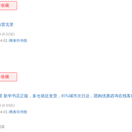
收藏
格雷戈里
0
(8.02折)
04-01
/
商务印书馆
收藏
馆 新华书店正版，多仓就近发货，85%城市次日达，团购优惠咨询在线客
0
(6.94折)
04-01
/
商务印书馆
营店