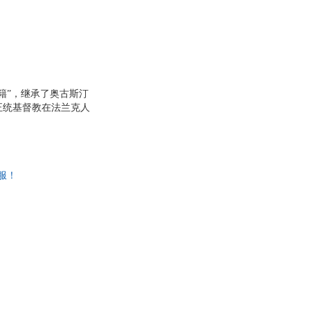
籍”，继承了奥古斯汀
正统基督教在法兰克人
事务、商业贸易、民俗
服！