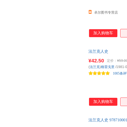
卓尔图书专营店
加入购物车
法兰克人史
¥42.50
定价：
¥59.0
(
法兰克
)
格雷戈里
/1981-
1005条
加入购物车
法兰克人史 978710
划线价为图书市场价