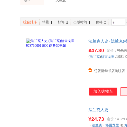
版本
人教版
中国大地出版社
石油工业出版社
谭浩
内藤湖南
上海外语教育出版社
上海社会科学院出版社
复旦大学出版社
外文出版社
综合排序
销量
好评
出版时间
价格
-
世界知识出版社
北京美术摄影出版社
高等教育出版社
清华大学出版社
中国商务出版社
法兰克人史 (法兰克)格
云南人民出版社
西苑出版社
现代出版社
¥47.30
定价：
¥59.0
(
法兰克
)
格雷戈里
/1981-
广东旅游出版社
生活 读书 新知三联书店
湖南科学技术出版社
三环出版社
辽版新华书店旗舰店
加入购物车
法兰克人史
¥24.73
定价：
¥129.
（
法兰克
）
格雷戈里
著,