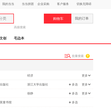
我的当当
当当拼团
企业采购
客户服务
切换无障碍
分类
我的订单
购物车
类
高级搜索
文创
毛边本
批量搜索
妆
品
经济
更多
饰
技术
港台圖書
出版社
浙江大学出版社
多选
更多
鞋
学
政治/军事
用
大学出版社
广西师范大学出版社
徐静
多选
更多
/励志
法律
饰
三联书店
北方妇女儿童出版社
莫瑞
英童书馆
多选
工具书
美术出版社
海南出版社
静
伍德
/收藏