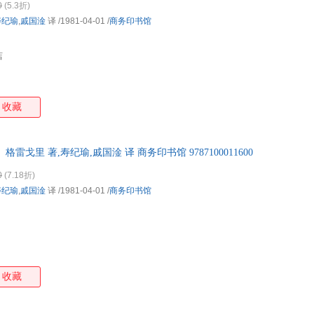
0
(5.3折)
寿纪瑜
,
戚国淦
译
/1981-04-01
/
商务印书馆
店
收藏
雷戈里 著,寿纪瑜,戚国淦 译 商务印书馆 9787100011600
0
(7.18折)
寿纪瑜
,
戚国淦
译
/1981-04-01
/
商务印书馆
收藏