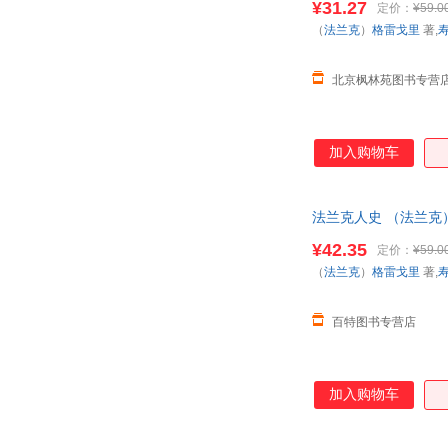
¥31.27
定价：
¥59.0
（
法兰克
）
格雷戈里
著,
北京枫林苑图书专营
加入购物车
法兰克人史 （法兰克）格
¥42.35
定价：
¥59.0
（
法兰克
）
格雷戈里
著,
百特图书专营店
加入购物车