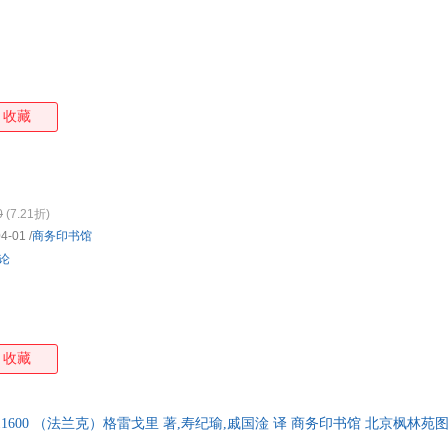
收藏
0
(7.21折)
04-01
/
商务印书馆
评论
收藏
0011600 （法兰克）格雷戈里 著,寿纪瑜,戚国淦 译 商务印书馆 北京枫林
，不是定价！商品图片仅供参考，以实物为准。（书名没写全多少册的均