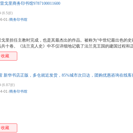
戈里商务印书馆9787100011600
0
(6.5折)
06-01
/
商务印书馆
雷戈里担任主教时完成，也是其最杰出的作品。被称为“中世纪最出色的史
品共十卷。《法兰克人史》中不仅详细地记载了法兰克王国的建国过程和
且为后人提供了法兰克王国早期的社会秩序、社会结构、典章制度、行政
收藏
育水平等各方面的详细情况。
馆 新华书店正版，多仓就近发货，85%城市次日达，团购优惠咨询在线客
0
(6.87折)
04-01
/
商务印书馆
收藏