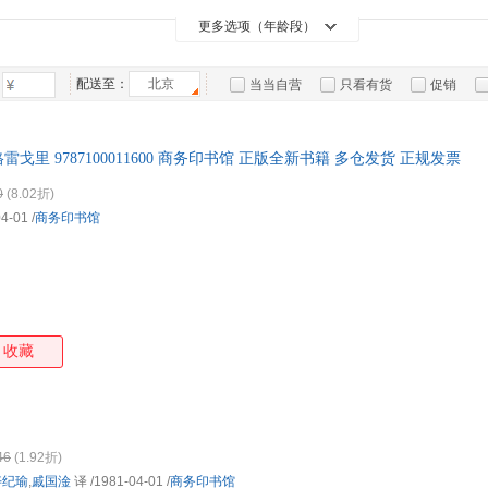
上海文化出版社
辽海出版社
中国电力出版社
东南
鲍姆
箱包皮
更多选项（年龄段）
北京出版社
电子工业出版社
外语教学与研究出版社
手表饰
江西人民出版社
人民邮电出版社
安徽大学出版社
上海
运动户
配送至：
北京
当当自营
只看有货
促销
科学出版社
民族出版社
花山文艺出版社
汽车用
广东
特卖
预售
入驻商家
食品
中国水利水电出版社
立信会计出版社
江苏美术出版社
东方
手机通
雷戈里 9787100011600 商务印书馆 正版全新书籍 多仓发货 正规发票
中国经济出版社
四川人民出版社
二十一世纪出版社
贵州
数码影
中国环境出版社
西安出版社
吉林人民出版社
0
(8.02折)
电脑办
04-01
/
商务印书馆
生活书店
世界图书出版公司
南开大学出版社
大家电
团结出版社
开明出版社
家用电
收藏
46
(1.92折)
寿纪瑜
,
戚国淦
译
/1981-04-01
/
商务印书馆