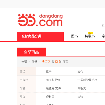
新
窗
口
打
开
无
障
热
碍
说
全部商品分类
图书
特装书
亲
明
页
面,
按
全部商品
Ctrl
加
波
全部
>
图书
>
法兰克
共
4085
件商品
浪
键
分类
童书
文化
打
开
文学
中小学用书
出版社
商务印书馆
中国科学技术出版社
导
青春文学
自然科学
盲
生活·读书·新知三联书店
湖南少年儿童出版社
作者
法兰克·艾许
高明美
模
保健/养生
烹饪/美食
式
科学普及出版社
广东教育出版社
戴维·麦克法兰
王健
品牌
理想国
未读
动漫/幽默
教材
北京联合出版公司
长江文艺出版社
杨斌
沃伦
英文原版书
育儿/早教