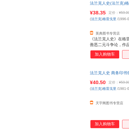
法兰克人史(法兰克)格雷
¥38.35
定价：
¥59.0
(
法兰克
)
格雷戈里
/1996-
英典图书专营店
《法兰克人史》在格
善恶二元斗争论，作
中间的传播状况，而
加入购物车
风情、伦理道德、教
法兰克人史 商务印书
¥40.50
定价：
¥59.0
(
法兰克
)
格雷戈里
/1981-
天宇阁图书专营店
加入购物车