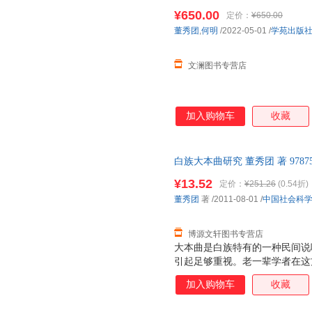
¥650.00
定价：
¥650.00
董秀团
,
何明
/2022-05-01
/
学苑出版
文澜图书专营店
加入购物车
收藏
白族大本曲研究 董秀团 著 9787
票，优质售后，支持7天无理由
¥13.52
定价：
¥251.26
(0.54折)
董秀团
著
/2011-08-01
/
中国社会科
博源文轩图书专营店
大本曲是白族特有的一种民间说
引起足够重视。老一辈学者在这
言，大本曲的研究在历史源流、
加入购物车
收藏
的空间。《白族大本曲研究》拟
拉姆斯关于艺术作品四要素的分