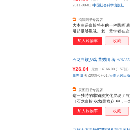
2011-08-01
/
中国社会科学出版社
鸿源图书专营店
大本曲是白族特有的一种民间说
引起足够重视。老一辈学者在这
言，大本曲的研究在历史源流、
加入购物车
收藏
的空间。《白族大本曲研究》拟
拉姆斯关于艺术作品四要素的分
式：以大本曲为中心，其与社会
石龙白族乡戏 董秀团 著 97872
定又充满互动的系统。进而，《
售后，支持7天无理由退换】
本身进行了分析，并探讨了大本
¥26.04
定价：
¥166.00
(1.57折)
关系，希望能更系统、深入地认
董秀团
著
/2009-07-01
/
云南人民出
术形式。
辰图图书专营店
这一独特的非物质文化展现了白
《石龙白族乡戏(附盘)》中，
粉墨登场。 “山歌隐约穷愁外
加入购物车
收藏
在乡戏台上唱乡戏的习俗。 旧
献料，并聘请良工巧匠建盖成的
行一次“开戏”仪式。
白族大本曲研究董秀团 著中国社会科