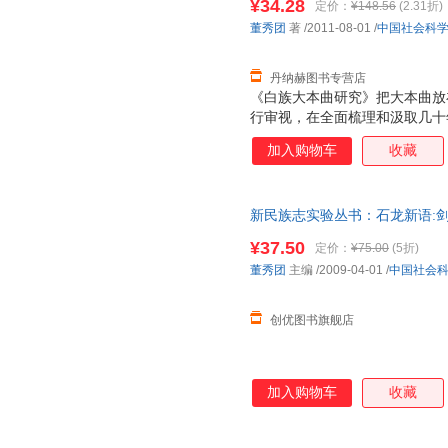
¥34.28
定价：
¥148.56
(2.31折)
董秀团
著
/2011-08-01
/
中国社会科
丹纳赫图书专营店
《白族大本曲研究》把大本曲放
行审视，在全面梳理和汲取几十
成果基础上．较为全面、系统、
加入购物车
收藏
包括大本曲产生发展的社会文化
大本曲的历史源流、形式与文本
民众的互动关系、大本曲的功能
新民族志实验丛书：石龙新语:
等诸多问题。
9787500477358 中国社会科学
¥37.50
定价：
¥75.00
(5折)
董秀团
主编
/2009-04-01
/
中国社会
创优图书旗舰店
加入购物车
收藏