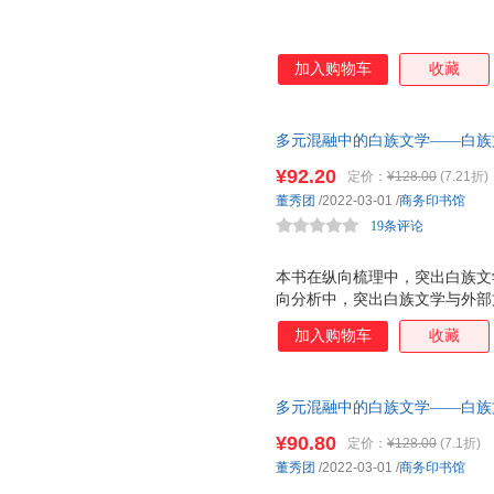
加入购物车
收藏
多元混融中的白族文学——白族
关系研究 一本对白族文学特别
¥92.20
定价：
¥128.00
(7.21折)
白族文学与汉族、印度及东南亚
董秀团
/2022-03-01
/
商务印书馆
19条评论
本书在纵向梳理中，突出白族文
向分析中，突出白族文学与外部
究并重，通过多维视角的审视，
加入购物车
收藏
的内在机制，探讨身处交汇地带
的平衡统一，为构建中华多民族
中华民族共同体意识、增强对中
多元混融中的白族文学——白族
别是白族民间文学进行系统研究
关系研究
学、印度文学及东南亚文学的关
¥90.80
定价：
¥128.00
(7.1折)
意义。
董秀团
/2022-03-01
/
商务印书馆