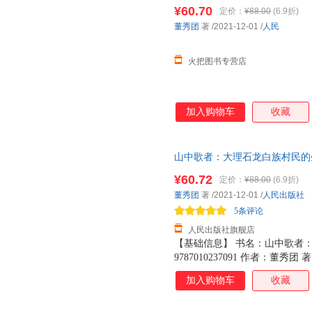
¥60.70
定价：
¥88.00
(6.9折)
董秀团
著
/2021-12-01
/
人民
火把图书专营店
加入购物车
收藏
山中歌者：大理石龙白族村民的
¥60.72
定价：
¥88.00
(6.9折)
董秀团
著
/2021-12-01
/
人民出版社
5条评论
人民出版社旗舰店
【基础信息】 书名：山中歌者：
9787010237091 作者：董秀
月 装帧：平装 开本：16开 成品尺寸
加入购物车
收藏