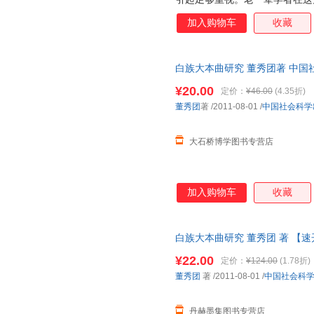
言，大本曲的研究在历史源流、
加入购物车
收藏
的空间。《白族大本曲研究》拟
拉姆斯关于艺术作品四要素的分
式：以大本曲为中心，其与社会
白族大本曲研究 董秀团著 中国
定又充满互动的系统。进而，《
本身进行了分析，并探讨了大本
¥20.00
定价：
¥46.00
(4.35折)
关系，希望能更系统、深入地认
董秀团
著
/2011-08-01
/
中国社会科学
术形式。
大石桥博学图书专营店
加入购物车
收藏
白族大本曲研究 董秀团 著 【
¥22.00
定价：
¥124.00
(1.78折)
董秀团
著
/2011-08-01
/
中国社会科
丹赫墨集图书专营店