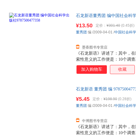
石龙新语董秀团 编中国社会科学出版
量，此书为单本而非一套，电子
¥13.50
定价：
¥301.40
(0.45折)
董秀团
编
/2009-04-01
/
中国社会科
墨香图书专营店
《石龙新语》讲述了：其中，在
索性意义的工作便是：10个调查
员，对本村每天发生的事情进行
加入购物车
收藏
化实际出发，把国际文化人类学
写问题在中国少数民族农村进行
的作者，运用“主位”（emic）
石龙新语 董秀团 编 9787500
的社会文化进行叙述与评论，以
售后，支持7天无理由退换】
中国民族志和文化人类学的“本
¥5.45
定价：
¥198.90
(0.28折)
文化人类学建设。
董秀团
编
/2009-04-01
/
中国社会科
中博图书专营店
《石龙新语》讲述了：其中，在
索性意义的工作便是：10个调查