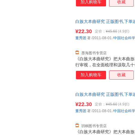
加入购物车
收藏
白族大本曲研究 正版图书,下单
¥22.30
定价：
¥45.60
(4.9折)
董秀团
著
/2011-08-01
/
中国社会科
墨海图书专营店
《白族大本曲研究》把大本曲放
行审视，在全面梳理和汲取几十
成果基础上．较为全面、系统、
加入购物车
收藏
包括大本曲产生发展的社会文化
大本曲的历史源流、形式与文本
民众的互动关系、大本曲的功能
白族大本曲研究 正版图书,下单
等诸多问题。
¥22.30
定价：
¥45.60
(4.9折)
董秀团
著
/2011-08-01
/
中国社会科
玥桐图书专营店
《白族大本曲研究》把大本曲放