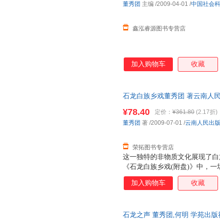
董秀团
主编
/2009-04-01
/
中国社会
鑫泓睿源图书专营店
加入购物车
收藏
石龙白族乡戏董秀团 著云南人民出版
量，此书为单本而非一套，电子
¥78.40
定价：
¥361.80
(2.17折)
董秀团
著
/2009-07-01
/
云南人民出
荣拓图书专营店
这一独特的非物质文化展现了白
《石龙白族乡戏(附盘)》中，
粉墨登场。 “山歌隐约穷愁外
加入购物车
收藏
在乡戏台上唱乡戏的习俗。 旧
献料，并聘请良工巧匠建盖成的
行一次“开戏”仪式。
石龙之声 董秀团,何明 学苑出版