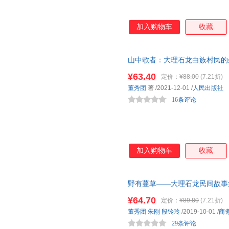
加入购物车
收藏
山中歌者：大理石龙白族村民的
¥63.40
定价：
¥88.00
(7.21折)
董秀团
著
/2021-12-01
/
人民出版社
16条评论
加入购物车
收藏
野有蔓草——大理石龙民间故事
集，40多位村民近300则民间
¥64.70
定价：
¥89.80
(7.21折)
董秀团
朱刚
段铃玲
/2019-10-01
/
商
29条评论