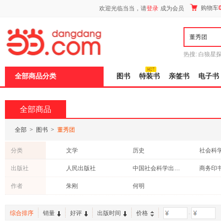
新
购物车
欢迎光临当当，请
登录
成为会员
窗
口
打
开
无
障
热搜:
白狼星
碍
师3
重建秦
说
全部商品分类
图书
特装书
亲签书
电子书
明
页
面,
按
全部商品
Ctrl
加
波
全部
>
图书
>
董秀团
浪
键
分类
文学
历史
社会科
打
开
童书
古籍
心理学
出版社
人民出版社
中国社会科学出版社
商务印
导
小说
动漫/幽默
建筑
盲
云南大学出版社
作者
朱刚
何明
模
式
综合排序
销量
好评
出版时间
价格
-