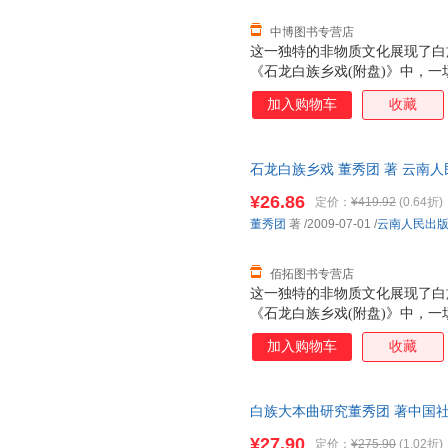
中博图书专营店
这一独特的非物质文化展现了白
《石龙白族乡戏(附盘)》中，
粉墨登场。 “山歌隐约穷愁外
加入购物车
收藏
在乡戏台上唱乡戏的习俗。 旧
献料，并聘请良工巧匠建盖成的
行一次“开戏”仪式。
石龙白族乡戏 董秀团 著 云南
无理由退换】
¥26.86
定价：
¥419.92
(0.64折)
董秀团
著
/2009-07-01
/
云南人民出
佰拓图书专营店
这一独特的非物质文化展现了白
《石龙白族乡戏(附盘)》中，
粉墨登场。 “山歌隐约穷愁外
加入购物车
收藏
在乡戏台上唱乡戏的习俗。 旧
献料，并聘请良工巧匠建盖成的
行一次“开戏”仪式。
白族大本曲研究董秀团 著中国社会科
证质量，此书为单本而非一套，
¥27.90
定价：
¥275.90
(1.02折)