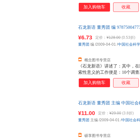
员，对本村每天发生的事情进行
加入购物车
收藏
化实际出发，把国际文化人类学
写问题在中国少数民族农村进行
的作者，运用“主位”（emic）
石龙新语 董秀团 编 9787500
的社会文化进行叙述与评论，以
售后，支持7天无理由退换】
中国民族志和文化人类学的“本
¥6.73
定价：
¥128.00
(0.53折)
文化人类学建设。
董秀团
编
/2009-04-01
/
中国社会科
概念图书专营店
《石龙新语》讲述了：其中，在
索性意义的工作便是：10个调查
员，对本村每天发生的事情进行
加入购物车
收藏
化实际出发，把国际文化人类学
写问题在中国少数民族农村进行
的作者，运用“主位”（emic）
石龙新语 董秀团 主编 中国社
的社会文化进行叙述与评论，以
捷，下单秒杀，欢迎选购！
中国民族志和文化人类学的“本
¥11.00
定价：
¥29.00
(3.8折)
文化人类学建设。
董秀团
主编
/2009-04-01
/
中国社会
硕享图书专营店