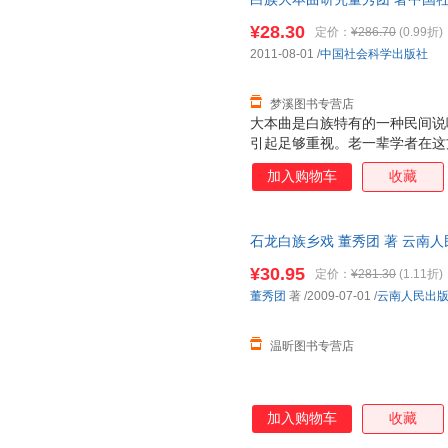
证质量，此书为单本而非一套，
¥28.30
定价：
¥286.70
(0.99折)
2011-08-01
/
中国社会科学出版社
梦溪图书专营店
大本曲是白族特有的一种民间说
引起足够重视。老一辈学者在这
言，大本曲的研究在历史源流、
加入购物车
收藏
的空间。《白族大本曲研究》拟
拉姆斯关于艺术作品四要素的分
式：以大本曲为中心，其与社会
石龙白族乡戏 董秀团 著 云南
定又充满互动的系统。进而，《
咨询客服，欢迎选购！
本身进行了分析，并探讨了大本
¥30.95
定价：
¥281.30
(1.11折)
关系，希望能更系统、深入地认
董秀团
著
/2009-07-01
/
云南人民出
术形式。
温昕图书专营店
加入购物车
收藏