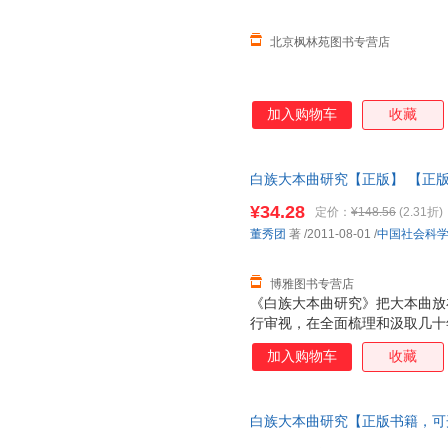
北京枫林苑图书专营店
加入购物车
收藏
白族大本曲研究【正版】 【正
¥34.28
定价：
¥148.56
(2.31折)
董秀团
著
/2011-08-01
/
中国社会科
博雅图书专营店
《白族大本曲研究》把大本曲放
行审视，在全面梳理和汲取几十
成果基础上．较为全面、系统、
加入购物车
收藏
包括大本曲产生发展的社会文化
大本曲的历史源流、形式与文本
民众的互动关系、大本曲的功能
白族大本曲研究【正版书籍，可
等诸多问题。