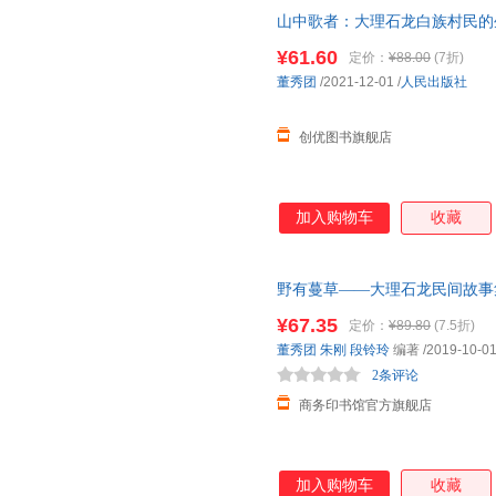
山中歌者：大理石龙白族村民的生活世
书支持发票 七天无理由退货让
¥61.60
定价：
¥88.00
(7折)
董秀团
/2021-12-01
/
人民出版社
创优图书旗舰店
加入购物车
收藏
野有蔓草——大理石龙民间故事
¥67.35
定价：
¥89.80
(7.5折)
董秀团
朱刚
段铃玲
编著
/2019-10-0
2条评论
商务印书馆官方旗舰店
加入购物车
收藏