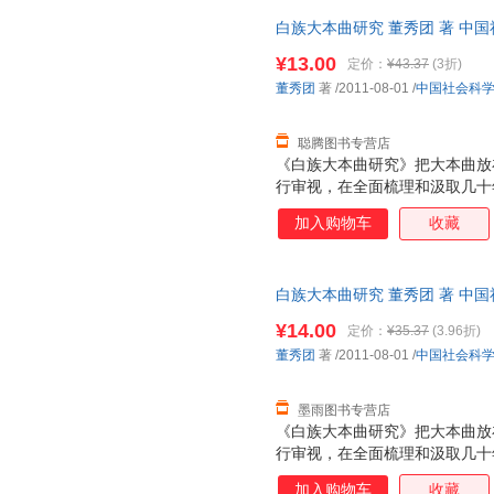
式：以大本曲为中心，其与社会
白族大本曲研究 董秀团 著 中
定又充满互动的系统。进而，《
流便捷，下单秒杀，欢迎选购！
本身进行了分析，并探讨了大本
¥13.00
定价：
¥43.37
(3折)
关系，希望能更系统、深入地认
董秀团
著
/2011-08-01
/
中国社会科
术形式。
聪腾图书专营店
《白族大本曲研究》把大本曲放
行审视，在全面梳理和汲取几十
成果基础上．较为全面、系统、
加入购物车
收藏
包括大本曲产生发展的社会文化
大本曲的历史源流、形式与文本
民众的互动关系、大本曲的功能
白族大本曲研究 董秀团 著 中
等诸多问题。
流便捷，下单秒杀，欢迎选购！
¥14.00
定价：
¥35.37
(3.96折)
董秀团
著
/2011-08-01
/
中国社会科
墨雨图书专营店
《白族大本曲研究》把大本曲放
行审视，在全面梳理和汲取几十
成果基础上．较为全面、系统、
加入购物车
收藏