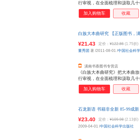
行审视，在全面梳理和汲取几十
成果基础上．较为全面、系统、
加入购物车
收藏
包括大本曲产生发展的社会文化
大本曲的历史源流、形式与文本
民众的互动关系、大本曲的功能
白族大本曲研究 【正版图书，
等诸多问题。
¥21.43
定价：
¥122.86
(1.75折)
董秀团
著
/2011-08-01
/
中国社会科
潢南书香图书专营店
《白族大本曲研究》把大本曲放
行审视，在全面梳理和汲取几十
成果基础上．较为全面、系统、
加入购物车
收藏
包括大本曲产生发展的社会文化
大本曲的历史源流、形式与文本
民众的互动关系、大本曲的功能
石龙新语 书籍非全新 85-99
等诸多问题。
¥23.40
定价：
¥109.98
(2.13折)
2009-04-01
/
中国社会科学出版社