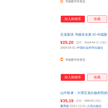
书海图书专营店
加入购物车
收藏
石龙新语 书籍非全新 85-99
¥25.20
定价：
¥118.44
(2.13折)
2009-04-01
/
中国社会科学出版社
书海图书专营店
加入购物车
收藏
山中歌者：大理石龙白族村民的生活世
营店 温馨提示：划线价为图书
¥35.19
定价：
¥88.00
(4折)
物为准。（书名没写全多少册的
董秀团
/2021-12-01
/
人民出版社