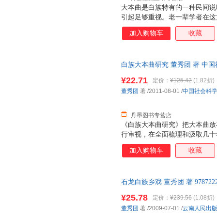
大本曲是白族特有的一种民间说
引起足够重视。老一辈学者在这
言，大本曲的研究在历史源流、
加入购物车
收藏
的空间。《白族大本曲研究》拟
拉姆斯关于艺术作品四要素的分
式：以大本曲为中心，其与社会
白族大本曲研究 董秀团 著 中国社会
定又充满互动的系统。进而，《
本身进行了分析，并探讨了大本
¥22.71
定价：
¥125.42
(1.82折)
关系，希望能更系统、深入地认
董秀团
著
/2011-08-01
/
中国社会科
术形式。
丹墨图书专营店
《白族大本曲研究》把大本曲放
行审视，在全面梳理和汲取几十
成果基础上．较为全面、系统、
加入购物车
收藏
包括大本曲产生发展的社会文化
大本曲的历史源流、形式与文本
民众的互动关系、大本曲的功能
石龙白族乡戏 董秀团 著 97872
等诸多问题。
售后，支持7天无理由退换】
¥25.78
定价：
¥239.56
(1.08折)
董秀团
著
/2009-07-01
/
云南人民出