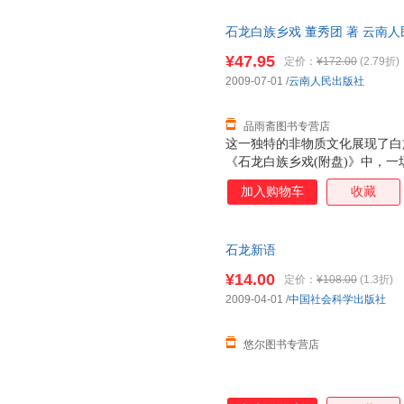
石龙白族乡戏 董秀团 著 云南
无理由退换】
¥47.95
定价：
¥172.00
(2.79折)
2009-07-01
/
云南人民出版社
品雨斋图书专营店
这一独特的非物质文化展现了白
《石龙白族乡戏(附盘)》中，
粉墨登场。 “山歌隐约穷愁外
加入购物车
收藏
在乡戏台上唱乡戏的习俗。 旧
献料，并聘请良工巧匠建盖成的
行一次“开戏”仪式。
石龙新语
¥14.00
定价：
¥108.00
(1.3折)
2009-04-01
/
中国社会科学出版社
悠尔图书专营店