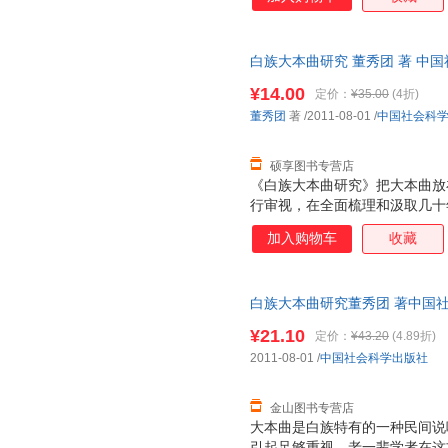
包括大本曲产生发展的社会文化
大本曲的历史源流、形式与文本
民众的互动关系、大本曲的功能
白族大本曲研究 董秀团 著 中
等诸多问题。
发货，物流便捷，下单秒杀，欢
¥14.00
定价：
¥35.00
(4折)
董秀团
著
/2011-08-01
/
中国社会科
硕享图书专营店
《白族大本曲研究》把大本曲放
行审视，在全面梳理和汲取几十
成果基础上．较为全面、系统、
加入购物车
收藏
包括大本曲产生发展的社会文化
大本曲的历史源流、形式与文本
民众的互动关系、大本曲的功能
白族大本曲研究董秀团 著中国社会科
等诸多问题。
速发,可开发票
¥21.10
定价：
¥43.20
(4.89折)
2011-08-01
/
中国社会科学出版社
金山图书专营店
大本曲是白族特有的一种民间说
引起足够重视。老一辈学者在这