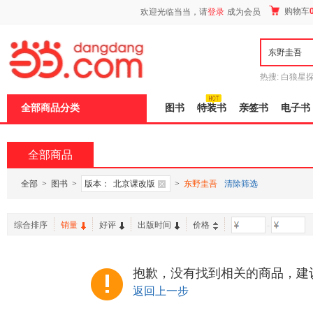
新
购物车
欢迎光临当当，请
登录
成为会员
窗
口
打
开
无
障
热搜:
白狼星
碍
师3
重建秦
说
全部商品分类
图书
特装书
亲签书
电子书
明
页
面,
按
全部商品
Ctrl
加
波
全部
>
图书
>
版本：
北京课改版
>
东野圭吾
清除筛选
浪
键
打
综合排序
销量
好评
出版时间
价格
-
开
导
盲
模
抱歉，没有找到相关的商品，建
式
返回上一步