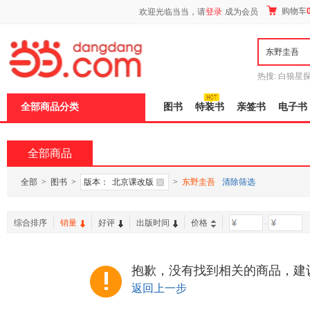
新
购物车
欢迎光临当当，请
登录
成为会员
窗
口
打
开
无
障
热搜:
白狼星
碍
师3
重建秦
说
全部商品分类
图书
特装书
亲签书
电子书
明
页
面,
按
全部商品
Ctrl
加
波
全部
>
图书
>
版本：
北京课改版
>
东野圭吾
清除筛选
浪
键
打
综合排序
销量
好评
出版时间
价格
-
开
导
盲
模
抱歉，没有找到相关的商品，建
式
返回上一步