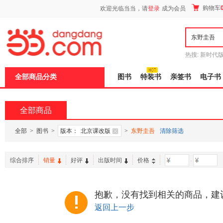
新
购物车
欢迎光临当当，请
登录
成为会员
窗
口
打
开
无
障
热搜:
新时代
碍
有兽焉全集
说
全部商品分类
图书
特装书
亲签书
电子书
明
页
面,
按
全部商品
Ctrl
加
波
全部
>
图书
>
版本：
北京课改版
>
东野圭吾
清除筛选
浪
键
打
综合排序
销量
好评
出版时间
价格
-
开
导
盲
模
抱歉，没有找到相关的商品，建
式
返回上一步