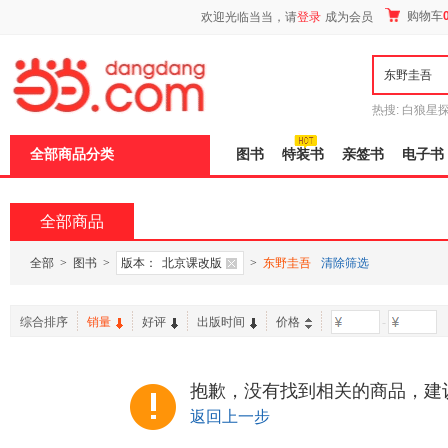
新
购物车
欢迎光临当当，请
登录
成为会员
窗
口
打
开
无
障
热搜:
白狼星
碍
师3
重建秦
说
全部商品分类
图书
特装书
亲签书
电子书
明
页
面,
按
全部商品
Ctrl
加
波
全部
>
图书
>
版本：
北京课改版
>
东野圭吾
清除筛选
浪
键
打
综合排序
销量
好评
出版时间
价格
-
开
导
盲
模
抱歉，没有找到相关的商品，建
式
返回上一步