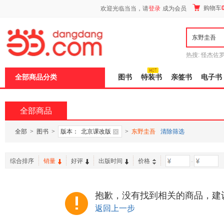
新
购物车
欢迎光临当当，请
登录
成为会员
窗
口
打
开
无
障
热搜:
怪杰佐
碍
谎
吾辈如神
说
全部商品分类
图书
特装书
亲签书
电子书
明
页
面,
按
全部商品
Ctrl
加
波
全部
>
图书
>
版本：
北京课改版
>
东野圭吾
清除筛选
浪
键
打
综合排序
销量
好评
出版时间
价格
-
开
导
盲
模
抱歉，没有找到相关的商品，建
式
返回上一步