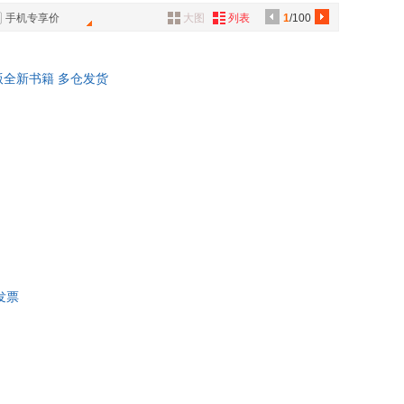
三联书店
中国经济出版社
顾兴斌
具
手机专享价
大图
列表
1
/100
北京体育大学出版社
湖南师范大学出版社
品
陈建明
大学出版社
山东科学技术出版社
外
邓辉
正版全新书籍 多仓发货
品
湖南科学技术出版社
浙江文艺出版社
哈伯德
外语教学与研究出版社
现代出版社
季羡林
讯
陕西师范大学出版社
上海画报出版社
王建强
音
生活·读书·新知三联书店
经济管理出版社
丽
唐云
公
人民出版社
上海教育出版社
儒勒·加布里埃尔·凡尔纳
庄建宇
湖北科学技术出版社
华东理工大学出版社
器
王林
人民出版社
宗教文化出版社
华
马建明
财富出版社
立信会计出版社
平
邓小华
出版社
广东教育出版社
陈建华
发票
滨出版社
中国发展出版社
出版社
北方妇女儿童出版社
日报出版社
中国农业大学出版社
美术出版社
甘肃科学技术出版社