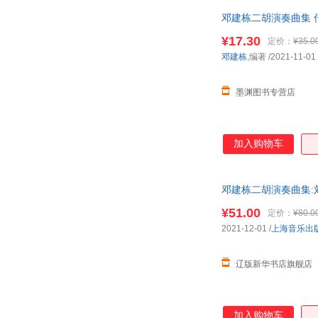
邓建栋二胡演奏曲集 
客服！
¥17.30
定价：
¥35.0
邓建栋
,编著
/2021-11-01
墨渊图书专营店
加入购物车
邓建栋二胡演奏曲集:刘文
¥51.00
定价：
¥80.0
2021-12-01
/
上海音乐出
辽版新华书店旗舰店
加入购物车