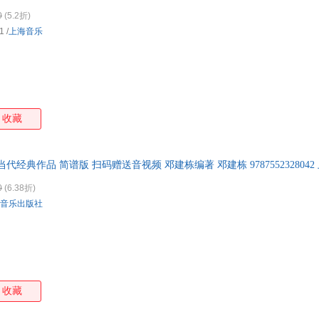
0
(5.2折)
1
/
上海音乐
收藏
经典作品 简谱版 扫码赠送音视频 邓建栋编著 邓建栋 978755232804
正规发票
0
(6.38折)
音乐出版社
收藏