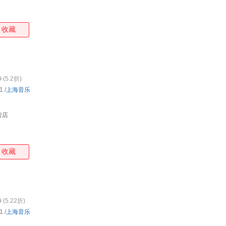
广西民族出版社
文物出版社
民族出版社
黄河
江苏文艺出版社
吉林大学出版社
湖北教育出版社
收藏
新世界出版社
中国纺织出版社
中国环境出版社
中国
广西师范大学出版社
花城出版社
上海科学技术出版社
东北
上海浦江教育出版社
电子科技大学出版社
上海锦绣文章出版社
中国林业出版社
中国少年儿童出版社
中国石化出版社
航空
0
(5.2折)
学林出版社
少年儿童出版社
上海文汇出版社
1
/
上海音乐
湖南少年儿童出版社
中国地质大学出版社
华中师范大学出版社
河南
营店
上海辞书出版社
中国物资出版社
中国科学技术出版社
冶金
第二军医大学出版社
经济日报出版社
金盾出版社
收藏
0
(5.22折)
1
/
上海音乐