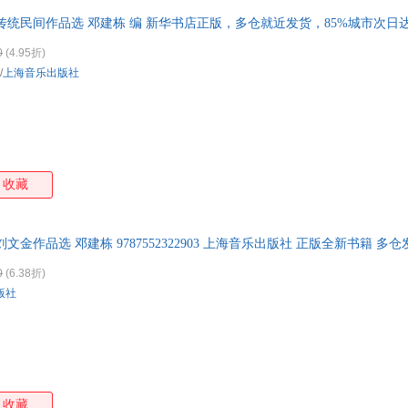
传统民间作品选 邓建栋 编 新华书店正版，多仓就近发货，85%城市次
0
(4.95折)
/
上海音乐出版社
收藏
金作品选 邓建栋 9787552322903 上海音乐出版社 正版全新书籍 多
0
(6.38折)
版社
收藏