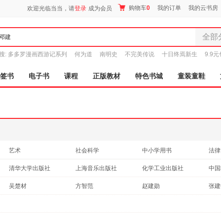
购物车
0
我的订单
我的云书房
欢迎光临当当，请
登录
成为会员
全部
全部分
搜:
多多罗漫画西游记系列
何为道
南明史
不完美传说
十日终焉新生
9.9
尾品汇
图书
签书
电子书
课程
正版教材
特色书城
童装童鞋
电子书
音像
影视
时尚美
母婴用
玩具
艺术
社会科学
中小学用书
法律
孕婴服
管理
经济
自然科学
历史
清华大学出版社
上海音乐出版社
化学工业出版社
中国
童装童
考试
建筑
农业/林业
烹饪
中国建筑工业出版社
法律出版社
北京大学出版社
家居日
武汉
吴楚材
方智范
赵建勋
张建
政治/军事
传记
亲子/家教
成功
家具装
中国美术学院出版社
复旦大学出版社
四川辞书出版社
上海
吴调侯
刘建
罗德荣
邓小
体育/运动
时尚/美妆
其他
服装
育儿
重庆大学出版社
电子工业出版社
西安电子科技大学出版社
人民
闵丙哲
陈琳
王坚
赵建
鞋
工具书
投资理财
港台圖書
心理