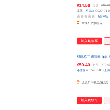
¥14.56
定价：
¥28.0
编著：
邓建栋
/2020-04-0
1条评论
木垛图书旗舰店
加入购物车
邓建栋二胡演奏曲集·当代
全新书籍 多仓发货 
¥50.40
定价：
¥79.0
邓建栋
/2024-06-01
/
上海
辽版新华书店旗舰店
加入购物车