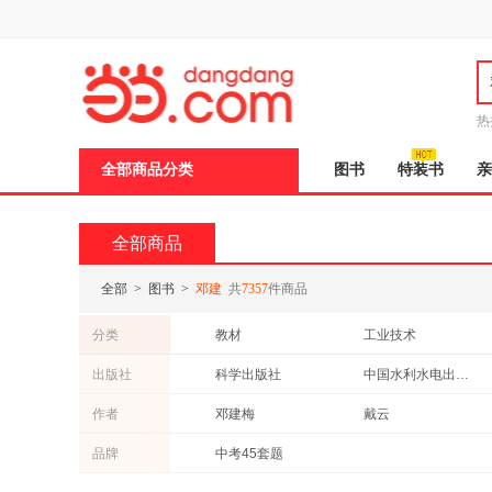
新
窗
口
打
开
无
障
热
碍
说
全部商品分类
图书
特装书
亲
明
页
面,
按
全部商品
Ctrl
加
波
全部
>
图书
>
邓建
共
7357
件商品
浪
键
分类
教材
工业技术
打
开
文学
计算机/网络
出版社
科学出版社
中国水利水电出版社
导
青春文学
哲学/宗教
盲
高等教育出版社
机械工业出版社
作者
邓建梅
戴云
模
保健/养生
小说
式
人民邮电出版社
中国人民大学出版社
邓峰
陈曦
品牌
中考45套题
文化
古籍
中国农业出版社
西安交通大学出版社
朱建军
张静
动漫/幽默
旅游/地图