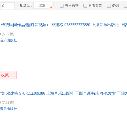
云南科技出版社
光明日报出版社
人民体育出版社
上海
方明
王斌
田建国
胡伟
箱包皮
配送至：
北京
当当自营
只看有货
促销
中小学教科书
北京大学医学出版社
华东师范大学出版社
云南科学技术出版社
田野
田涛
李静
手表饰
李杰
特卖
预售
入驻商家
中国矿业大学出版社
哈尔滨工业大学出版社
海南出版社
暨南
运动户
邓小南
张翔
刘志华
邓婕
统民间作品选(附音视频） 邓建栋 9787552322880 上海音乐出版社 
中华书局
世界图书出版公司
上海外语教育出版社
汽车用
张倩
王媛
刘凯
刘昶
食品
黑龙江美术出版社
中国科学技术大学出版社
国防工业出版社
0
(6.92折)
王晖
李建军
李建
金蓉
手机通
音乐出版社
北京交通大学出版社
天津大学出版社
广东高等教育出版社
戴望舒
迟子建
陈潇
杨军
数码影
同济大学出版社
人民军医出版社
旅游教育出版社
黄建华
陈建国
张艳
王丽
电脑办
南京师范大学出版社
湖南大学出版社
燕山大学出版社
广东
鸿雁
邓芳
罗曼罗兰
大家电
北京师范大学出版社
湖北人民出版社
上海译文出版社
家用电
朱光潜
张玲
徐然
王敏
黄山书社
中国劳动社会保障出版社
北京理工大学出版社
江西
收藏
王辰
汤素兰
孙永明
沈建
百花洲文艺出版社
广东经济出版社
中国城市出版社
中国
江涛
黄建始
郭文斌
方卫
西南师范大学出版社
中国财政经济出版社
中西书局
三秦
陈阳
陈楠
陈镭
陈杰
邓建栋 9787552309386 上海音乐出版社 正版全新书籍 多仓发货 正规
天津科学技术出版社
上海社会科学院出版社
大连理工大学出版社
哈尔
蔡翔
蔡皋
0
(7.03折)
中国传媒大学出版社
天津杨柳青画社
南开大学出版社
南京
音乐出版社
五洲传播出版社
西南财经大学出版社
江苏凤凰教育出版社
人民
西北大学出版社
南京大学出版社
中南大学出版社
河北