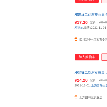
邓建栋二胡演奏曲集 
询在线客服！
¥17.30
定价：
¥35.0
邓建栋
,编著
/2021-11-01
四川新华书店教育专
加入购物车
邓建栋二胡演奏曲集：
¥24.20
定价：
¥35.0
2021-12-01
/
上海音乐出
北方图书城旗舰店