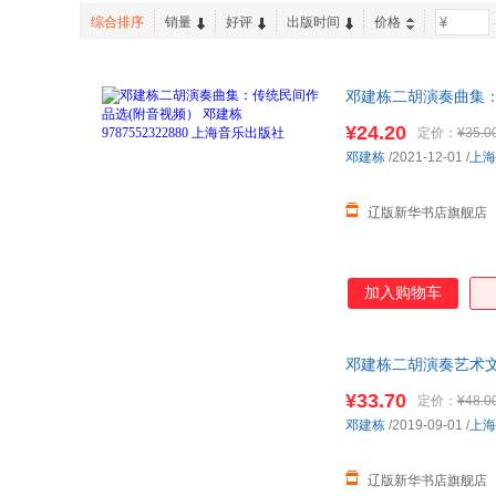
人民交通出版社
人民出版社
张建华
刘刚
综合排序
销量
好评
出版时间
价格
-
孕产/胎教
休闲/爱好
知识产权出版社
中国农业科学技术出版社
张立国
张慧
厦门大学出版社
企业管理出版社
郭建华
高源
邓建栋二胡演奏曲集：传
中国社会科学出版社
中国铁道出版社
陈新
陈虎
正规发票
石油工业出版社
¥24.20
云南人民出版社
定价：
¥35.0
邓明
王睿
邓建栋
/2021-12-01
/
上海
中国市场出版社
中国文史出版社
黄梅
冯骥才
经济科学出版社
西南交通大学出版社
李鸣
黄丽媛
辽版新华书店旗舰店
中国医药科技出版社
四川科学技术出版社
倪建伟
刘军
中国电力出版社
中国检察出版社
朱自强
朱颖
海洋出版社
上海文艺出版社
加入购物车
王力
王建国
社会科学文献出版社
浙江大学出版社
刘杨
刘绪源
商务印书馆
新华出版社
邓超
程琳
邓建栋二胡演奏艺术文集 
中国原子能出版社
中国中医药出版社
陈晖
曹文轩
¥33.70
定价：
¥48.0
山西人民出版社
海豚出版社
邓建栋
/2019-09-01
/
上海
湖南人民出版社
华南理工大学出版社
中国文联出版社
浙江人民美术出版社
辽版新华书店旗舰店