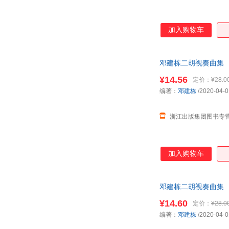
安徽大学出版社
山西教育出版社
齐鲁书社
苏州大学出版社
加入购物车
学苑出版社
广东旅游出版社
江苏大学出版社
湖南地图出版社
科学技术文献出版社
贵州人民出版社
邓建栋二胡视奏曲集
中国法治出版社
中国金融出版社
¥14.56
定价：
¥28.0
北京航空航天大学出版社
天津社会科学院出版社
编著：
邓建栋
/2020-04-0
江苏科学技术出版社
吉林人民出版社
浙江出版集团图书专
北京工业大学出版社
北京联合出版公司
教育科学出版社
星球地图出版社
加入购物车
邓建栋二胡视奏曲集
¥14.60
定价：
¥28.0
编著：
邓建栋
/2020-04-0