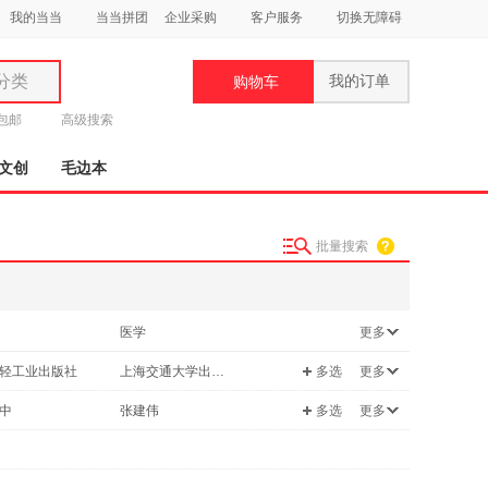
我的当当
当当拼团
企业采购
客户服务
切换无障碍
分类
我的订单
购物车
类
元包邮
高级搜索
文创
毛边本
批量搜索
妆
品
医学
更多
饰
童书
轻工业出版社
上海交通大学出版社
多选
更多
鞋
/美食
外语
用
大学出版社
文汇出版社
中
张建伟
多选
更多
/励志
科普读物
饰
古籍出版社
上海人民出版社
明
王磊
/早教
家庭/家居
卫生出版社
四川大学出版社
新
张健
学
两性关系