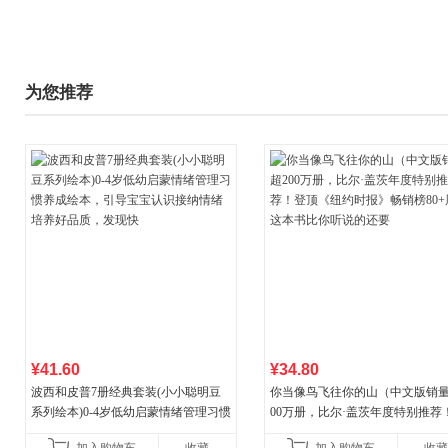
为您推荐
¥41.60
¥34.80
波西和皮普7册经典套装(小小聪明豆
你当像鸟飞往你的山（中文版销量
系列绘本)0-4岁低幼启蒙情绪管理习惯
00万册，比尔·盖茨年度特别推荐
养成绘本，引导宝宝认识接纳情绪培
顶《纽约时报》畅销榜80+周，这