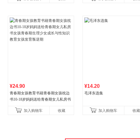
景，“得到年度书单推
¥24.90
¥14.20
青春期女孩教育书籍青春期女孩枕边
毛泽东选集
书10-18岁妈妈送给青春期女儿私房书
女孩青春期生理少女成长与性知识教
加入购物车
收藏
加入购物车
收藏
育女孩发育叛逆期