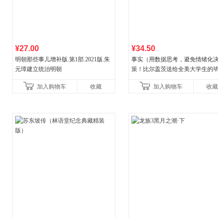
¥27.00
¥34.50
明朝那些事儿增补版.第1部.2021版.朱
事实（用数据思考，避免情绪化
元璋建立统治明朝
策！比尔盖茨送给全美大学生的
礼物！比尔盖茨逢人就推荐的热
加入购物车
收藏
加入购物车
收藏
书！）读客经管文库