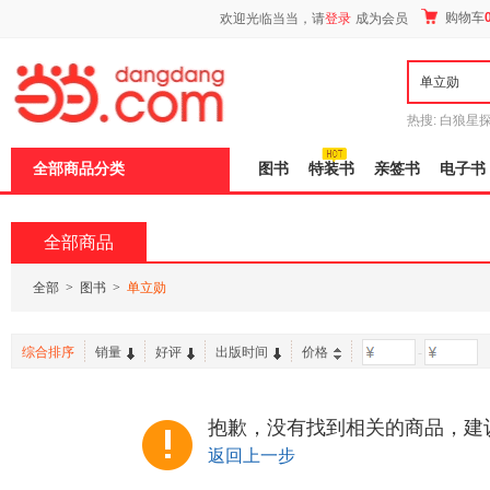
新
购物车
欢迎光临当当，请
登录
成为会员
窗
口
打
开
无
障
热搜:
白狼星
碍
师3
重建秦
说
全部商品分类
图书
特装书
亲签书
电子书
明
页
面,
按
全部商品
Ctrl
加
波
全部
>
图书
>
单立勋
浪
键
打
综合排序
销量
好评
出版时间
价格
-
开
导
盲
模
抱歉，没有找到相关的商品，建
式
返回上一步