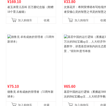
¥169.10
¥33.80
崔玉涛育儿百科 百万册纪念版（附赠
次第花开：希阿荣博堪布写给现
18个育儿秘籍）
者安顿心灵的智慧之书灵的智慧
加入购物车
收藏
加入购物车
收藏
¥75.10
¥65.60
德鲁克 卓有成效的管理者（55周年新
基层中国的运行逻辑（累播超300
译本）
次的B站宝藏up主，人大经济学教
辉华，讲透基层体制内的生态图
加入购物车
收藏
加入购物车
收藏