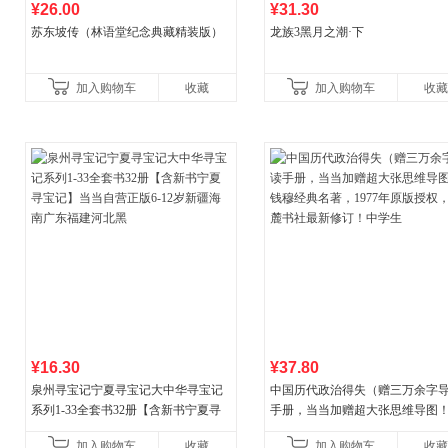
¥26.00
¥31.30
苏东坡传（林语堂纪念典藏精装版）
龙族3黑月之潮·下
加入购物车
收藏
加入购物车
收藏
¥16.30
¥37.80
泉州寻宝记宁夏寻宝记大中华寻宝记
中国历代政治得失（赠三万余字
系列1-33全套书32册【含新书宁夏寻
手册，当当加赠超大张思维导图
宝记】当当自营正版6-12岁新疆海南
穆经典名著，1977年原版授权，
加入购物车
收藏
加入购物车
收藏