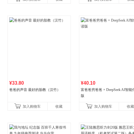
广东福建河北黑
书社最新修订！中学生
¥33.80
¥40.10
爸爸的声音 最好的胎教（汉竹）
富爸爸穷爸爸 × DeepSeek AI智
版
加入购物车
收藏
加入购物车
收藏