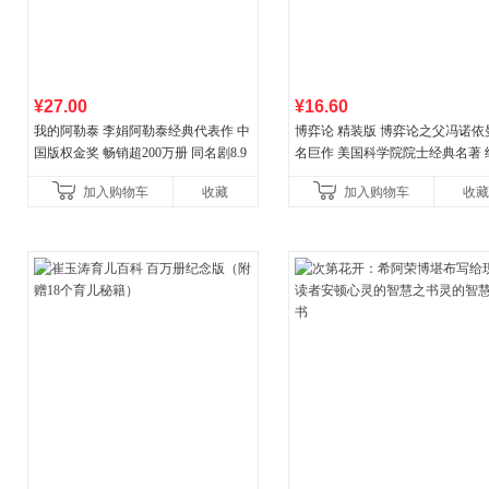
¥27.00
¥16.60
我的阿勒泰 李娟阿勒泰经典代表作 中
博弈论 精装版 博弈论之父冯诺依
国版权金奖 畅销超200万册 同名剧8.9
名巨作 美国科学院院士经典名著 
分爆款 北疆大地的旷野之梦 当当自营
理论经济学博弈论的诡计策略书
加入购物车
收藏
加入购物车
收藏