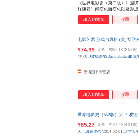
《世界电影史（第二版）》围绕
样随着时间变化而变化以及形成
的使用造成了怎样的影响？ 电
加入购物车
收藏
出现的？
电影艺术 形式与风格 (美)大卫波德维
出版公司【可开电子发票】 正
¥74.99
定价：
¥292.18
(2.57折)
子发票。
(美)
大卫波德维尔
(
David
Bordwell
)
克
墨语图书专营店
加入购物车
收藏
世界电影史（第2版）大卫.波德
有库房,消毒发货,品质保障.套装
¥85.27
定价：
¥198.00
(4.31折)
大卫.波德维尔
/2014-02-01
/
北京大