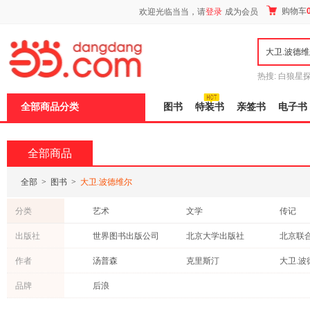
新
购物车
欢迎光临当当，请
登录
成为会员
窗
口
打
开
无
障
热搜:
白狼星
碍
师3
重建秦
说
全部商品分类
图书
特装书
亲签书
电子书
明
页
面,
按
全部商品
Ctrl
加
波
全部
>
图书
>
大卫.波德维尔
浪
键
分类
艺术
文学
传记
打
开
社会科学
文化
小说
出版社
世界图书出版公司
北京大学出版社
北京联
导
考试
其他语种原版书
成功/励
盲
广西师范大学出版社
花城出版社
京华出
作者
汤普森
克里斯汀
大卫.波
模
教材
童书
工业技
式
孔子
品牌
后浪