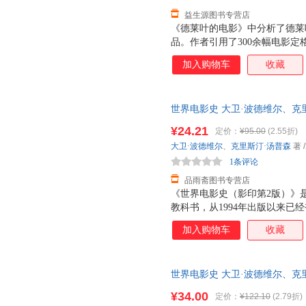
益生源图书专营店
《德莱叶的电影》中分析了德莱
品。作者引用了300余幅电影
维尔也回溯了好莱坞传统的电影
加入购物车
收藏
电影叙事的原则与解构。终，本
更为现代电影研究提供了一种范
世界电影史 大卫·波德维尔、克
发票，优质售后，支持7天无理
¥24.21
定价：
¥95.00
(2.55折)
大卫·波德维尔
、
克里斯汀·汤普森
著
/
1条评论
品雨斋图书专营店
《世界电影史（影印第2版）》
教科书，从1994年出版以来已
本。其在内容上浩繁渊博，上至
加入购物车
收藏
片、纪录片到先锋实验电影，将
系统周详、清晰，以年代和国家
电影的发展动向。 此次影印出
世界电影史 大卫·波德维尔、克里斯汀
别是中国电影的研究篇幅，体现
版公司 【速开发票，优质售后
度解析等独具特色的板块，在纵
¥34.00
定价：
¥122.10
(2.79折)
针对电影产业链条上的各个部分