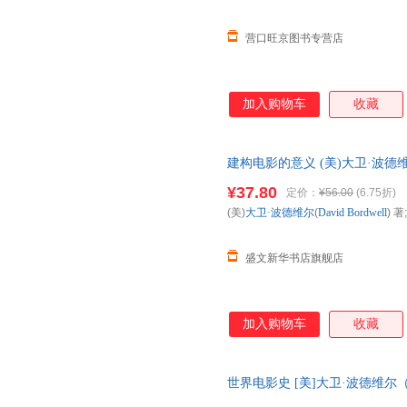
营口旺京图书专营店
加入购物车
收藏
建构电影的意义 (美)大卫·波德维尔(D
京大学出版社 正规电子发票 多
¥37.80
定价：
¥56.00
(6.75折)
(美)
大卫·波德维尔
(
David
Bordwell
) 著;
盛文新华书店旗舰店
加入购物车
收藏
世界电影史 [美]大卫·波德维尔（David
合出版公司 【速开发票，优质