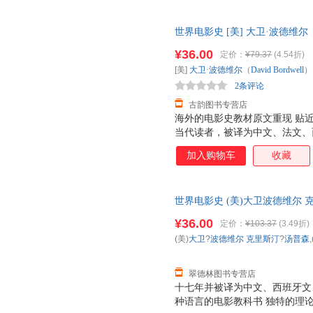
世界电影史 [美] 大卫·波德维尔（D
【正版可开发票】 全国三仓发
¥36.00
定价：
¥79.37
(4.54折)
[美]
大卫·波德维尔
（
David
Bordwell
）
2条评论
古韵图书专营店
海外的电影史教材原文重现 贴
当代读者，被译为中文、法文、
电影史教科书。美国著名电影电
加入购物车
收藏
书从电影诞生之初到当今全球化
的风云嬗变及演化。的理论架构
及先锋实验电影发展脉络，完整
世界电影史 (美)大卫波德维尔 
国、印度、非洲等国家及地区的
公司【正版书】 全国三仓发货
电影文化。完整展现原著风貌，
¥36.00
定价：
¥103.37
(3.49折)
学习、收藏的需要。
(美)
大卫
?
波德维尔
克里斯汀
?
汤普森
翠德林图书专营店
十七年并被译为中文、西班牙文
种语言的电影教科书 独特的理