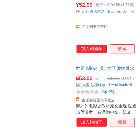
线上线下同步销售，请咨询客服
¥52.09
定价：
¥294.58
(1.77折)
[美]
大卫·波德维尔
（
Bordwell
D.） 著
弘文图书专营店
加入购物车
收藏
世界电影史 [美] 大卫·波德维尔（D
【正版可开发票】 全国三仓发
¥53.00
定价：
¥113.37
(4.68折)
[美]
大卫·波德维尔
（
David
Bordwell
）
2条评论
鑫泓睿源图书专营店
海外的电影史教材原文重现 贴
当代读者，被译为中文、法文、
电影史教科书。美国著名电影电
加入购物车
收藏
书从电影诞生之初到当今全球化
的风云嬗变及演化。的理论架构