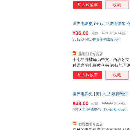
影发展脉络，全面解析电影与社
加入购物车
收藏
领衔的3D时代，纵览电影百年
片场景与台前幕后花絮。 新版
场景分析、重要电影人介绍以及
世界电影史 (美)大卫波德维尔 
富的研究细节与更翔实的资料库
公司【正版】 全国三仓发货，
电影的研究篇幅，建构更广博的
¥36.00
定价：
¥79.37
(4.54折)
方便阅读查询，满足读者研究、
2012-04-01
/
世界图书出版公司
墨雨图书专营店
十七年并被译为中文、西班牙文
种语言的电影教科书 独特的理
影发展脉络，全面解析电影与社
加入购物车
收藏
领衔的3D时代，纵览电影百年
片场景与台前幕后花絮。 新版
场景分析、重要电影人介绍以及
世界电影史 [美] 大卫·波德维尔（D
富的研究细节与更翔实的资料库
【正版书】 全国三仓发货，物
电影的研究篇幅，建构更广博的
¥38.00
定价：
¥83.37
(4.56折)
方便阅读查询，满足读者研究、
[美]
大卫·波德维尔
（
David
Bordwell
）
聪腾图书专营店
海外的电影史教材原文重现 贴