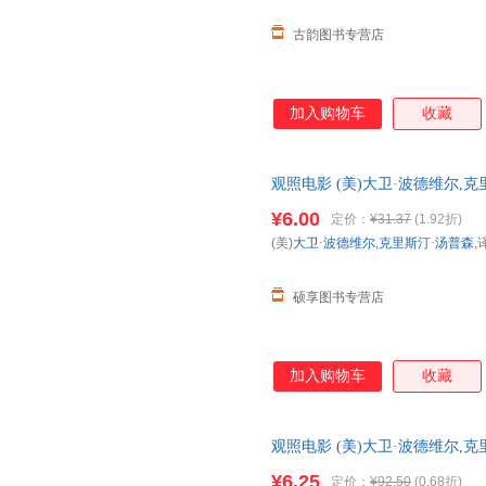
古韵图书专营店
加入购物车
收藏
观照电影 (美)大卫·波德维尔,
司，【正版可开发票】 全国三
¥6.00
定价：
¥31.37
(1.92折)
(美)
大卫·波德维尔
,
克里斯汀·汤普森
,
硕享图书专营店
加入购物车
收藏
观照电影 (美)大卫·波德维尔,
9787510078675
¥6.25
定价：
¥92.50
(0.68折)