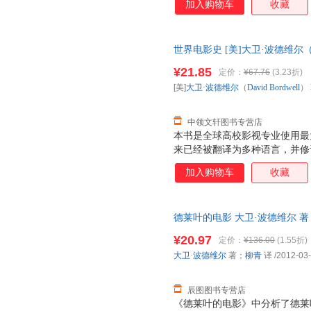
加入购物车
收藏
电影叙事的原则与解构。最终，
涯，更为现代电影研究提供了一
世界电影史 [美]大卫·波德维尔（Da
【速开发票，此书为单本而非一
¥21.85
定价：
¥67.76
(3.23折)
[美]
大卫·波德维尔
（
David
Bordwell
）
中领文轩图书专营店
本书是全球高校影视专业使用最为
来已经被翻译为多种语言，并修
上至电影诞生，下至21世纪的
加入购物车
收藏
影，将百年电影发展史娓娓道来
和国家、地区为坐标，论述各个
印出版的第3版，继续扩充对亚
德莱叶的电影 大卫·波德维尔 著；柳
时代下的电影文化探讨，体现了
责任公司 【速开发票，优质售
等独具特色的板块，在纵向梳理
¥20.97
定价：
¥136.00
(1.55折)
影产业链条上的各个部分进行深
大卫·波德维尔
著；
柳青
译
/2012-03
的版式和索引部分，可以最大程
们的需要。
辰图图书专营店
《德莱叶的电影》中分析了德莱