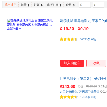
综合排序
销量
好评
出版时间
价格
-
娱乐映城 世界电影史 王家卫的
日本
¥
19.20 - ¥0.19
57722条评论
加入购物车
收藏
世界电影史（第二版） 畅销十
精彩图片，直观展现经典影片场
¥142.60
定价：
¥198.00
(7.21折
到数字技术领衔的3D时代，纵
大卫.波德维尔
,
克里斯汀·汤普森
/2014
17261条评论