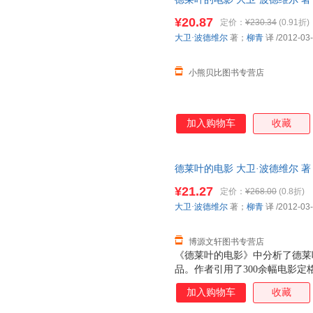
线下同步销售，请咨询客服查询
¥20.87
定价：
¥230.34
(0.91折)
大卫·波德维尔
著；
柳青
译
/2012-03
小熊贝比图书专营店
加入购物车
收藏
德莱叶的电影 大卫·波德维尔 著；柳
责任公司 【速开发票，优质售
¥21.27
定价：
¥268.00
(0.8折)
大卫·波德维尔
著；
柳青
译
/2012-03
博源文轩图书专营店
《德莱叶的电影》中分析了德莱
品。作者引用了300余幅电影
维尔也回溯了好莱坞传统的电影
加入购物车
收藏
电影叙事的原则与解构。最终，
涯，更为现代电影研究提供了一