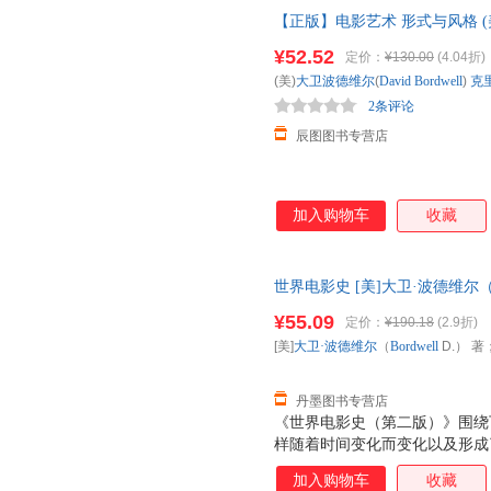
及先锋实验电影发展脉络，完整
【正版】电影艺术 形式与风格 (美)大
国、印度、非洲等国家及地区的
北京联合出版公司【特惠精选，
电影文化。完整展现原著风貌，
¥52.52
定价：
¥130.00
(4.04折)
欢迎选购！
学习、收藏的需要。
(美)
大卫波德维尔
(
David
Bordwell
)
克
2条评论
辰图图书专营店
加入购物车
收藏
世界电影史 [美]大卫·波德维尔（B
质售后，支持7天无理由退换】
¥55.09
定价：
¥190.18
(2.9折)
[美]
大卫·波德维尔
（
Bordwell
D.） 著
丹墨图书专营店
《世界电影史（第二版）》围绕
样随着时间变化而变化以及形成
的使用造成了怎样的影响？ 电
加入购物车
收藏
出现的？