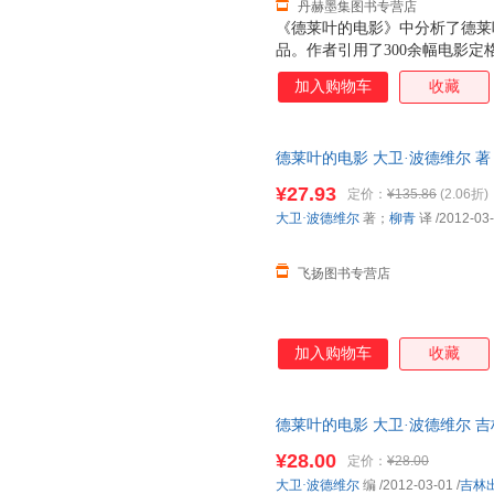
丹赫墨集图书专营店
《德莱叶的电影》中分析了德莱
品。作者引用了300余幅电影
维尔也回溯了好莱坞传统的电影
加入购物车
收藏
电影叙事的原则与解构。最终，
涯，更为现代电影研究提供了一
德莱叶的电影 大卫·波德维尔 
旧书，保证质量，此书为单本而
¥27.93
定价：
¥135.86
(2.06折)
大卫·波德维尔
著；
柳青
译
/2012-03
飞扬图书专营店
加入购物车
收藏
德莱叶的电影 大卫·波德维尔 吉林出
¥28.00
定价：
¥28.00
大卫·波德维尔
编
/2012-03-01
/
吉林