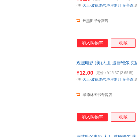
(美)
大卫·波德维尔
,
克里斯汀·汤普森
,
丹墨图书专营店
加入购物车
收藏
观照电影 (美)大卫·波德维尔,
【正版书】 全国三仓发货，物
¥12.00
定价：
¥45.37
(2.65折)
(美)
大卫·波德维尔
,
克里斯汀·汤普森
,
翠德林图书专营店
加入购物车
收藏
德莱叶的电影 大卫·波德维尔 