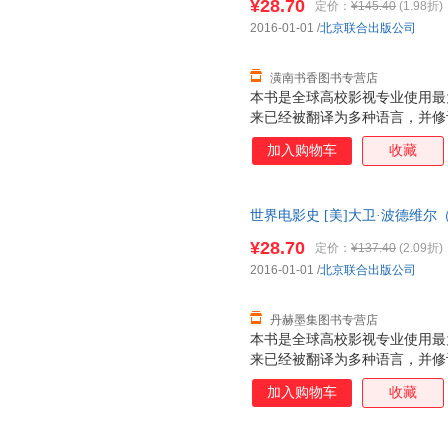
¥28.70
定价：
¥145.40
(1.98折)
2016-01-01
/
北京联合出版公司
潢南书香图书专营店
本书是全球高校影视专业使用最为
来已经被翻译为多种语言，并修
上至电影诞生，下至21世纪的
加入购物车
收藏
影，将百年电影发展史娓娓道来
和国家、地区为坐标，论述各个
印出版的第3版，继续扩充对亚
世界电影史 [美]大卫·波德维尔（Da
时代下的电影文化探讨，体现了
后，支持7天无理由退换】
等独具特色的板块，在纵向梳理
¥28.70
定价：
¥137.40
(2.09折)
影产业链条上的各个部分进行深
2016-01-01
/
北京联合出版公司
的版式和索引部分，可以最大程
们的需要。
丹赫墨集图书专营店
本书是全球高校影视专业使用最为
来已经被翻译为多种语言，并修
上至电影诞生，下至21世纪的
加入购物车
收藏
影，将百年电影发展史娓娓道来
和国家、地区为坐标，论述各个
印出版的第3版，继续扩充对亚