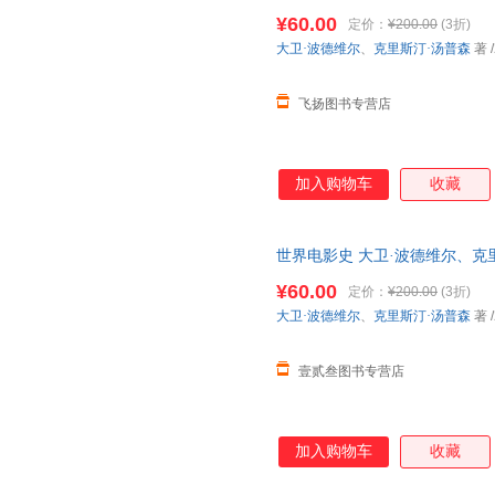
书，保证质量，此书为单本而非
度解析等独具特色的板块，在纵
¥60.00
定价：
¥200.00
(3折)
针对电影产业链条上的各个部分
大卫·波德维尔
、
克里斯汀·汤普森
著
/
了原著的版式和索引部分，可以
的读者们的需要。
飞扬图书专营店
加入购物车
收藏
世界电影史 大卫·波德维尔、克
忧】 正版旧书，保证质量，此
¥60.00
定价：
¥200.00
(3折)
大卫·波德维尔
、
克里斯汀·汤普森
著
/
壹贰叁图书专营店
加入购物车
收藏