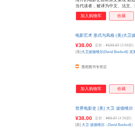
当代读者，被译为中文、法文、
电影史教科书。美国著名电影电
加入购物车
收藏
书从电影诞生之初到当今全球化
的风云嬗变及演化。的理论架构
及先锋实验电影发展脉络，完整
电影艺术 形式与风格 (美)大卫波德维
国、印度、非洲等国家及地区的
(Kristin Thompso 全
电影文化。完整展现原著风貌，
¥38.00
定价：
¥103.37
(3.68折)
学习、收藏的需要。
(美)
大卫波德维尔
(
David
Bordwell
)
克
墨雨图书专营店
加入购物车
收藏
世界电影史 [美] 大卫·波德维尔（D
【正版保证】 全国三仓发货，
¥38.00
定价：
¥83.37
(4.56折)
[美]
大卫·波德维尔
（
David
Bordwell
）