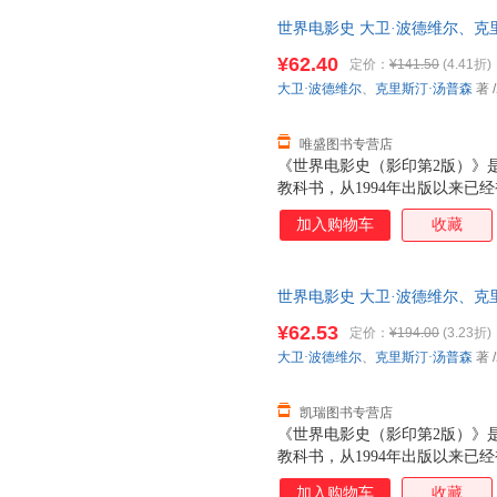
世界电影史 大卫·波德维尔、克里斯汀
版公司 【速开发票，优质售后
¥62.40
定价：
¥141.50
(4.41折)
大卫·波德维尔
、
克里斯汀·汤普森
著
/
唯盛图书专营店
《世界电影史（影印第2版）》
教科书，从1994年出版以来已
本。其在内容上浩繁渊博，上至
加入购物车
收藏
片、纪录片到先锋实验电影，将
系统周详、清晰，以年代和国家
电影的发展动向。 此次影印出
世界电影史 大卫·波德维尔、克
别是中国电影的研究篇幅，体现
售后，支持7天无理由退换】
度解析等独具特色的板块，在纵
¥62.53
定价：
¥194.00
(3.23折)
针对电影产业链条上的各个部分
大卫·波德维尔
、
克里斯汀·汤普森
著
/
了原著的版式和索引部分，可以
的读者们的需要。
凯瑞图书专营店
《世界电影史（影印第2版）》
教科书，从1994年出版以来已
本。其在内容上浩繁渊博，上至
加入购物车
收藏