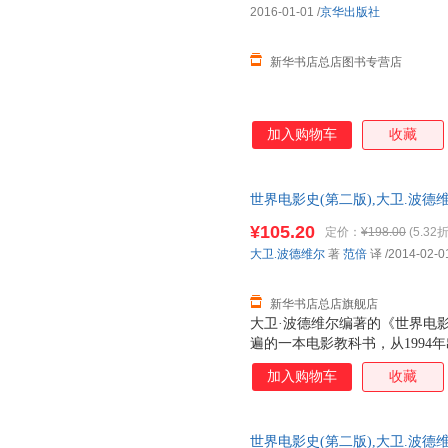
2016-01-01
/
京华出版社
新华书店总店图书专营店
加入购物车
收藏
世界电影史(第二版),大卫.波德
总店旗舰店】 新华正版全新 正
¥105.20
定价：
¥198.00
(5.32折
购优惠咨询：13284178503
大卫.波德维尔
著
范倍
译
/2014-02-0
新华书店总店旗舰店
大卫·波德维尔编著的《世界电影
遍的一本电影教科书，从1994
版了三个版本。其在内容上浩繁
加入购物车
收藏
代，从剧情片、纪录片到先锋实
第2版，扩充了对亚、非、拉等
界电影发展的新趋势。
世界电影史(第二版),大卫.波德