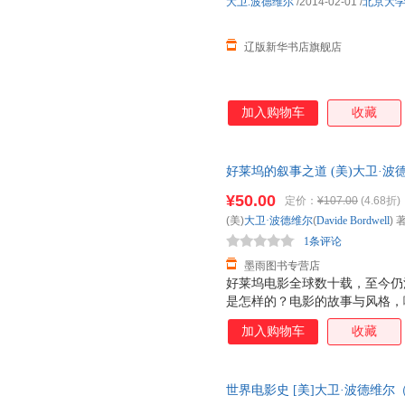
大卫.波德维尔
/2014-02-01
/
北京大
辽版新华书店旗舰店
加入购物车
收藏
好莱坞的叙事之道 (美)大卫·波德维尔(
书出版有限公司北京分公司 全
¥50.00
定价：
¥107.00
(4.68折)
购！
(美)
大卫·波德维尔
(
Davide
Bordwell
) 著
1条评论
墨雨图书专营店
好莱坞电影全球数十载，至今仍
是怎样的？电影的故事与风格，
析，带你寻找电影中的小秘密！
加入购物车
收藏
以“叫好又叫座”！
世界电影史 [美]大卫·波德维尔（B