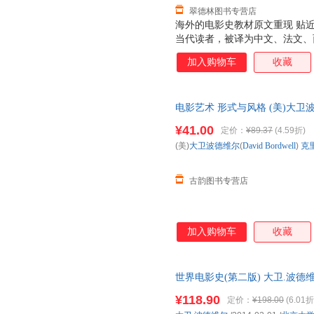
翠德林图书专营店
海外的电影史教材原文重现 贴
当代读者，被译为中文、法文、
电影史教科书。美国著名电影电
加入购物车
收藏
书从电影诞生之初到当今全球化
的风云嬗变及演化。的理论架构
及先锋实验电影发展脉络，完整
电影艺术 形式与风格 (美)大卫波德维
国、印度、非洲等国家及地区的
(Kristin Thompso 全
电影文化。完整展现原著风貌，
¥41.00
定价：
¥89.37
(4.59折)
学习、收藏的需要。
(美)
大卫波德维尔
(
David
Bordwell
)
克
古韵图书专营店
加入购物车
收藏
世界电影史(第二版) 大卫.波德维尔 
新书籍 多仓发货 正规发票
¥118.90
定价：
¥198.00
(6.01折