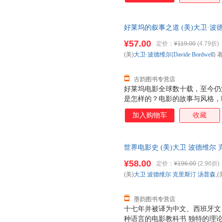
好莱坞的叙事之道 (美)大卫·波德维尔(
书出版有限公司北京分公司 全
¥57.00
定价：
¥119.00
(4.79折)
购！
(美)
大卫·波德维尔
(
Davide
Bordwell
) 著
古韵图书专营店
好莱坞电影全球数十载，至今仍
是怎样的？电影的故事与风格，
析，带你寻找电影中的小秘密！
加入购物车
收藏
以“叫好又叫座”！
世界电影史 (美)大卫 波德维尔 
公司 9787510043635
¥58.00
定价：
¥196.00
(2.96折)
(美)
大卫
波德维尔
克里斯汀
汤普森
,(
墨韵图书专营店
十七年并被译为中文、西班牙文
种语言的电影教科书 独特的理