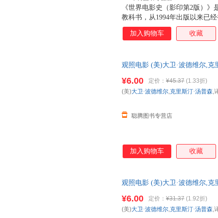
《世界电影史（影印第2版）》
教科书，从1994年出版以来已
本。其在内容上浩繁渊博，上至
加入购物车
收藏
片、纪录片到先锋实验电影，将
系统周详、清晰，以年代和国家
电影的发展动向。 此次影印出
观照电影 (美)大卫·波德维尔,
别是中国电影的研究篇幅，体现
【正版书】 全国三仓发货，物
度解析等独具特色的板块，在纵
¥6.00
定价：
¥45.37
(1.33折)
针对电影产业链条上的各个部分
(美)
大卫·波德维尔
,
克里斯汀·汤普森
,
了原著的版式和索引部分，可以
的读者们的需要。
聪腾图书专营店
加入购物车
收藏
观照电影 (美)大卫·波德维尔,
【正版】 全国三仓发货，物流
¥6.00
定价：
¥31.37
(1.92折)
(美)
大卫·波德维尔
,
克里斯汀·汤普森
,