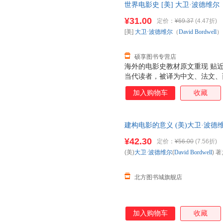
世界电影史 [美] 大卫·波德维尔（D
时代下的电影文化探讨，体现了
【正版书】 全国三仓发货，物
等独具特色的板块，在纵向梳理
¥31.00
定价：
¥69.37
(4.47折)
影产业链条上的各个部分进行深
[美]
大卫·波德维尔
（
David
Bordwell
）
的版式和索引部分，可以最大程
们的需要。
硕享图书专营店
海外的电影史教材原文重现 贴
当代读者，被译为中文、法文、
电影史教科书。美国著名电影电
加入购物车
收藏
书从电影诞生之初到当今全球化
的风云嬗变及演化。的理论架构
及先锋实验电影发展脉络，完整
建构电影的意义 (美)大卫·波德维尔(D
国、印度、非洲等国家及地区的
京大学出版社【新华书店 新华书
电影文化。完整展现原著风貌，
¥42.30
定价：
¥56.00
(7.56折)
85%城市次日送达！
学习、收藏的需要。
(美)
大卫·波德维尔
(
David
Bordwell
) 著;
北方图书城旗舰店
加入购物车
收藏