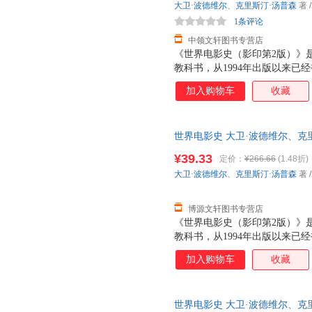
大卫·波德维尔
、
克里斯汀·汤普森
著
/
了原著的版式和索引部分，可以
1条评论
的读者们的需要。
中领文轩图书专营店
《世界电影史（影印第2版）》
教科书，从1994年出版以来已
本。其在内容上浩繁渊博，上至
加入购物车
收藏
片、纪录片到先锋实验电影，将
系统周详、清晰，以年代和国家
电影的发展动向。 此次影印出
世界电影史 大卫·波德维尔、克里斯汀
别是中国电影的研究篇幅，体现
版公司 【速开发票，优质售后
度解析等独具特色的板块，在纵
¥39.33
定价：
¥266.66
(1.48折)
针对电影产业链条上的各个部分
大卫·波德维尔
、
克里斯汀·汤普森
著
/
了原著的版式和索引部分，可以
的读者们的需要。
博源文轩图书专营店
《世界电影史（影印第2版）》
教科书，从1994年出版以来已
本。其在内容上浩繁渊博，上至
加入购物车
收藏
片、纪录片到先锋实验电影，将
系统周详、清晰，以年代和国家
电影的发展动向。 此次影印出
世界电影史 大卫·波德维尔、克
别是中国电影的研究篇幅，体现