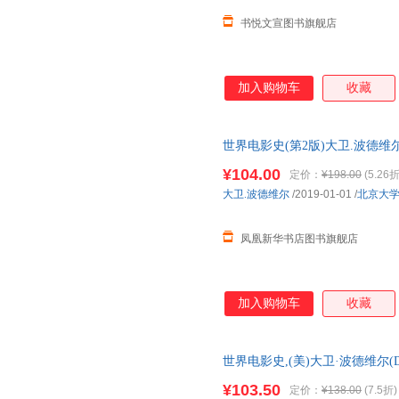
书悦文宣图书旗舰店
加入购物车
收藏
世界电影史(第2版)大卫.波德
¥104.00
定价：
¥198.00
(5.26折
大卫.波德维尔
/2019-01-01
/
北京大
凤凰新华书店图书旗舰店
加入购物车
收藏
世界电影史,(美)大卫·波德维尔(David
Thompso 新华正版全新 正规
¥103.50
定价：
¥138.00
(7.5折)
惠咨询：13284178503