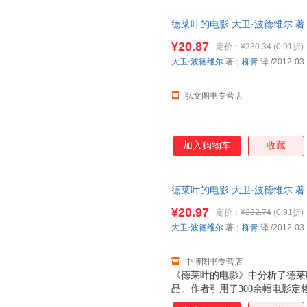
德莱叶的电影 大卫·波德维尔 
线下同步销售，请咨询客服查询
¥20.87
定价：
¥230.34
(0.91折)
大卫·波德维尔
著；
柳青
译
/2012-03
弘文图书专营店
加入购物车
收藏
德莱叶的电影 大卫·波德维尔 著；柳
责任公司 【速开发票，优质售
¥20.97
定价：
¥232.74
(0.91折)
大卫·波德维尔
著；
柳青
译
/2012-03
中博图书专营店
《德莱叶的电影》中分析了德莱
品。作者引用了300余幅电影
维尔也回溯了好莱坞传统的电影