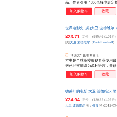
品。作者引用了300余幅电影
维尔也回溯了好莱坞传统的电影
加入购物车
收藏
电影叙事的原则与解构。最终，
涯，更为现代电影研究提供了一
世界电影史 [美]大卫·波德维尔（David
合出版公司 【速开发票，优质
¥23.71
定价：
¥235.42
(1.01折)
[美]
大卫·波德维尔
（
David
Bordwell
）
博源文轩图书专营店
本书是全球高校影视专业使用最为
来已经被翻译为多种语言，并修
上至电影诞生，下至21世纪的
加入购物车
收藏
影，将百年电影发展史娓娓道来
和国家、地区为坐标，论述各个
印出版的第3版，继续扩充对亚
德莱叶的电影 大卫·波德维尔 
时代下的电影文化探讨，体现了
无理由退换】
等独具特色的板块，在纵向梳理
¥24.94
定价：
¥129.88
(1.93折)
影产业链条上的各个部分进行深
大卫·波德维尔
著；
柳青
译
/2012-03
的版式和索引部分，可以最大程
们的需要。