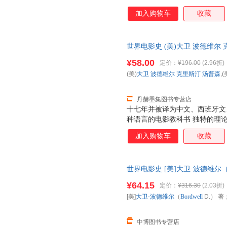
影发展脉络，全面解析电影与社
加入购物车
收藏
领衔的3D时代，纵览电影百年
片场景与台前幕后花絮。 新版
场景分析、重要电影人介绍以及
世界电影史 (美)大卫 波德维尔 
富的研究细节与更翔实的资料库
公司 9787510043635
电影的研究篇幅，建构更广博的
¥58.00
定价：
¥196.00
(2.96折)
方便阅读查询，满足读者研究、
(美)
大卫
波德维尔
克里斯汀
汤普森
,(
丹赫墨集图书专营店
十七年并被译为中文、西班牙文
种语言的电影教科书 独特的理
影发展脉络，全面解析电影与社
加入购物车
收藏
领衔的3D时代，纵览电影百年
片场景与台前幕后花絮。 新版
场景分析、重要电影人介绍以及
世界电影史 [美]大卫·波德维尔（Bord
富的研究细节与更翔实的资料库
北京大学出版社 【速开发票，
电影的研究篇幅，建构更广博的
¥64.15
定价：
¥316.30
(2.03折)
方便阅读查询，满足读者研究、
[美]
大卫·波德维尔
（
Bordwell
D.） 著
中博图书专营店