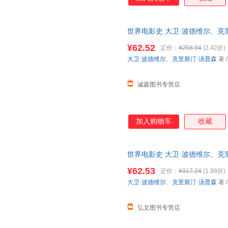
片、纪录片到先锋实验电影，将
系统周详、清晰，以年代和国家
电影的发展动向。 此次影印出
世界电影史 大卫·波德维尔、克
别是中国电影的研究篇幅，体现
书，保证质量，此书为单本而非
度解析等独具特色的板块，在纵
¥62.52
定价：
¥258.94
(2.42折)
针对电影产业链条上的各个部分
大卫·波德维尔
、
克里斯汀·汤普森
著
/
了原著的版式和索引部分，可以
的读者们的需要。
诚森图书专营店
加入购物车
收藏
世界电影史 大卫·波德维尔、克
下同步销售，请咨询客服查询库
¥62.53
定价：
¥317.24
(1.98折)
大卫·波德维尔
、
克里斯汀·汤普森
著
/
弘文图书专营店