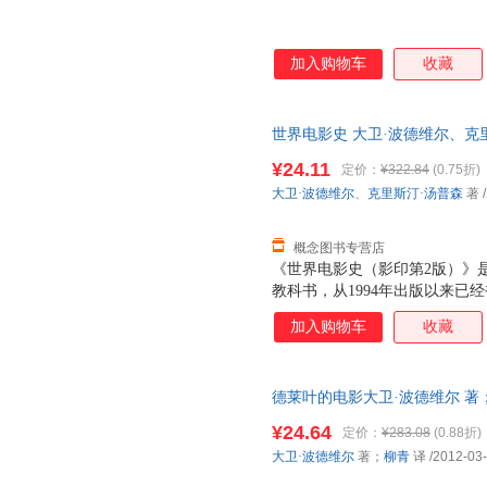
加入购物车
收藏
世界电影史 大卫·波德维尔、克里斯汀
版公司 【速开发票，优质售后
¥24.11
定价：
¥322.84
(0.75折)
大卫·波德维尔
、
克里斯汀·汤普森
著
/
概念图书专营店
《世界电影史（影印第2版）》
教科书，从1994年出版以来已
本。其在内容上浩繁渊博，上至
加入购物车
收藏
片、纪录片到先锋实验电影，将
系统周详、清晰，以年代和国家
电影的发展动向。 此次影印出
德莱叶的电影大卫·波德维尔 著
别是中国电影的研究篇幅，体现
9787546380469 正版旧
度解析等独具特色的板块，在纵
¥24.64
定价：
¥283.08
(0.88折)
针对电影产业链条上的各个部分
大卫·波德维尔
著；
柳青
译
/2012-03
了原著的版式和索引部分，可以
的读者们的需要。