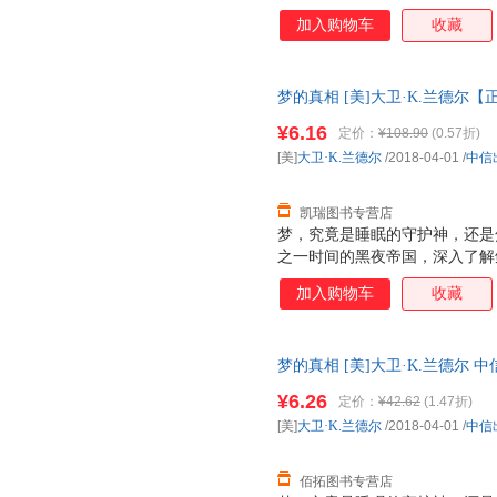
加入购物车
收藏
梦的真相 [美]大卫·K.兰德尔
由退换】
¥6.16
定价：
¥108.90
(0.57折)
[美]
大卫·K.兰德尔
/2018-04-01
/
中信
凯瑞图书专营店
梦，究竟是睡眠的守护神，还是
之一时间的黑夜帝国，深入了解
大卫?K.兰德尔也是一个睡梦中
加入购物车
收藏
笑、打呼噜，会跳动、踢腿……
研究占据着我们生命近三分之一
历史学家、人类学家、运动训练
梦的真相 [美]大卫·K.兰德尔
小儿科医生以及睡眠犯罪研究专
理由退换】
的真相》告诉我们，睡眠并不像
¥6.26
定价：
¥42.62
(1.47折)
什么不同？我们为什么会做梦？
[美]
大卫·K.兰德尔
/2018-04-01
/
中信
这算不算谋杀？ 更有趣的是，
夜”25年来的比赛记录
佰拓图书专营店