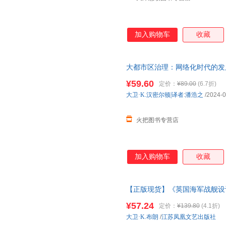
加入购物车
收藏
大都市区治理：网络化时代的发
¥59.60
定价：
¥89.00
(6.7折)
大卫·K.汉密尔顿|译者
:
潘浩之
/2024-0
火把图书专营店
加入购物车
收藏
【正版现货】《英国海军战舰设计发
舰艇总设计师D. K. 布朗著指
¥57.24
定价：
¥139.80
(4.1折)
大卫·K.布朗
/
江苏凤凰文艺出版社