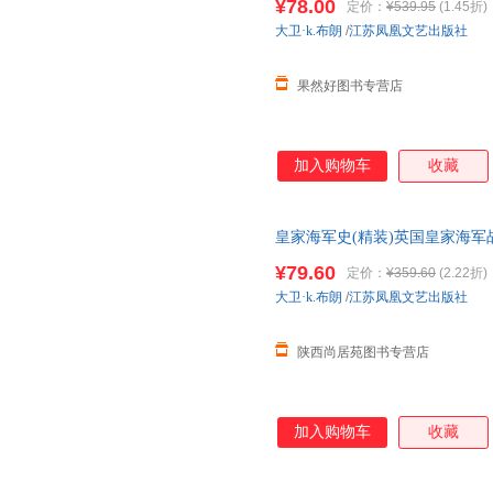
¥78.00
定价：
¥539.95
(1.45折)
大卫·k.布朗
/
江苏凤凰文艺出版社
果然好图书专营店
加入购物车
收藏
皇家海军史(精装)英国皇家海军
邮】
¥79.60
定价：
¥359.60
(2.22折)
大卫·k.布朗
/
江苏凤凰文艺出版社
陕西尚居苑图书专营店
加入购物车
收藏