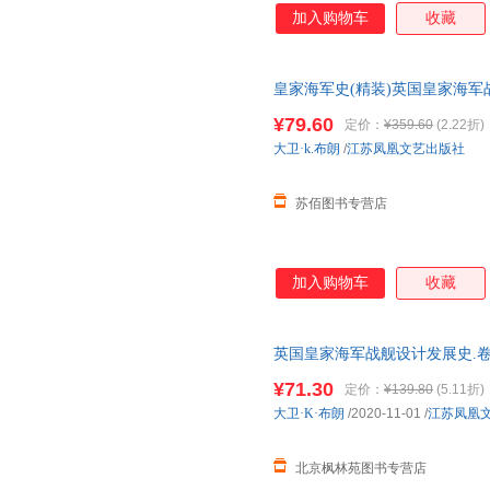
加入购物车
收藏
皇家海军史(精装)英国皇家海军
邮】
¥79.60
定价：
¥359.60
(2.22折)
大卫·k.布朗
/
江苏凤凰文艺出版社
苏佰图书专营店
加入购物车
收藏
英国皇家海军战舰设计发展史.卷
9787559443014 北京枫
¥71.30
定价：
¥139.80
(5.11折)
是定价！商品图片仅供参考，以
大卫·K·布朗
/2020-11-01
/
江苏凤凰
价格）
北京枫林苑图书专营店