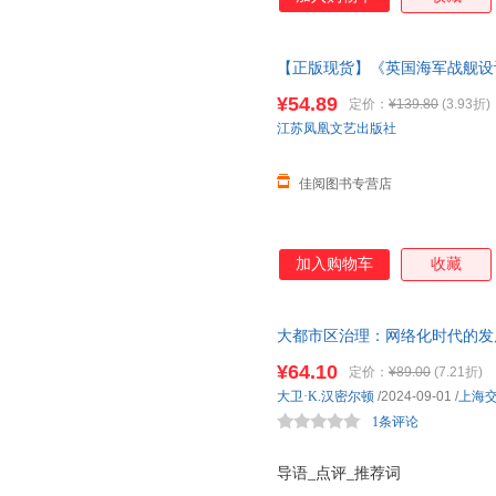
【正版现货】《英国海军战舰设计发
舰艇总设计师D. K. 布朗著指
¥54.89
定价：
¥139.80
(3.93折)
江苏凤凰文艺出版社
佳阅图书专营店
加入购物车
收藏
大都市区治理：网络化时代的发
¥64.10
定价：
¥89.00
(7.21折)
大卫·K.汉密尔顿
/2024-09-01
/
上海
1条评论
导语_点评_推荐词