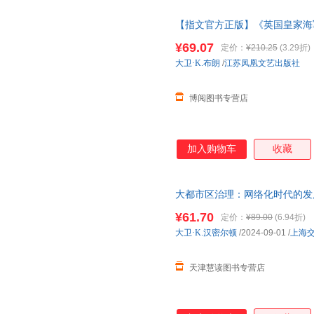
【指文官方正版】《英国皇家海军战
家海军》英国舰艇总设计师D. K
¥69.07
定价：
¥210.25
(3.29折)
大卫·K.布朗
/
江苏凤凰文艺出版社
博阅图书专营店
加入购物车
收藏
大都市区治理：网络化时代的发
¥61.70
定价：
¥89.00
(6.94折)
大卫·K.汉密尔顿
/2024-09-01
/
上海
天津慧读图书专营店