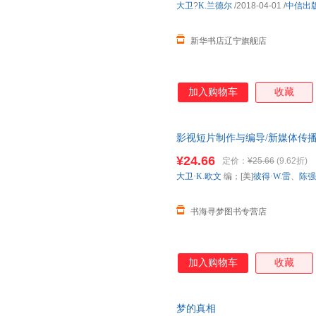
大卫
?
K.兰德尔
/2018-04-01
/
中信出
新华书店辽宁旗舰店
加入购物车
收藏
影视短片制作与编导/新媒体传播
99成新左右(实拍图以图片为准发
¥24.66
定价：
¥25.66
(9.62折)
大卫·K.欧文
编；[美]
彼得·W.雷
、
陈强
书海寻梦图书专营店
加入购物车
收藏
梦的真相