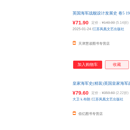
英国海军战舰设计发展史 卷5 1
界大战全史情报装备
¥71.90
定价：
¥140.00
(5.14折)
2025-01-24
/
江苏凤凰文艺出版社
天津慧读图书专营店
加入购物车
收藏
皇家海军史(精装)英国皇家海军
邮】
¥79.60
定价：
¥359.60
(2.22折)
大卫·k.布朗
/
江苏凤凰文艺出版社
佰亿图书专营店