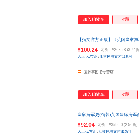
加入购物车
收藏
【指文官方正版】《英国皇家海军战
士”级到“无畏”级》舰船世界重
¥100.24
定价：
¥268.58
(3.74折
大卫·K.布朗
/
江苏凤凰文艺出版社
圆梦亭图书专营店
加入购物车
收藏
皇家海军史(精装)英国皇家海
¥92.04
定价：
¥359.60
(2.56折)
大卫·k.布朗
/
江苏凤凰文艺出版社