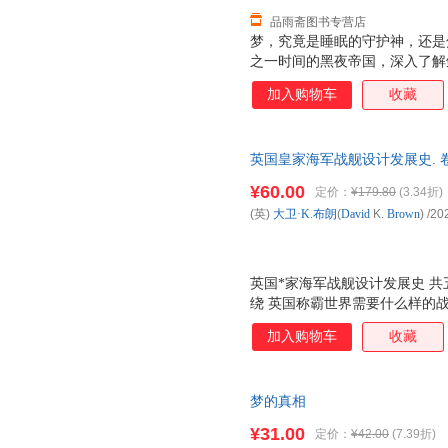
品雨斋图书专营店
梦，究竟是睡眠的守护神，还是
之一时间的黑夜帝国，深入了解
大卫?K.兰德尔也是一个睡梦中
加入购物车
收藏
笑、打呼噜，会跳动、踢腿……
研究占据着我们生命近三分之一
历史学家、人类学家、运动训练
英国皇家海军战舰设计发展史. 卷四, 
小儿科医生以及睡眠犯罪研究专
文图书出品：世界船舶学会主席
的真相》告诉我们，睡眠并不像
¥60.00
定价：
¥179.80
(3.34折)
辱。
什么不同？我们为什么会做梦？
(英)
大卫·K.布朗
(
David
K.
Brown
)
/20
这算不算谋杀？ 更有趣的是，
夜”25年来的比赛记录
英国*家海军战舰设计发展史 
绕 英国称霸世界需要什么样的
述了英国海军从传统木制风帆战
加入购物车
收藏
无畏舰和无畏舰，到由航空母舰
海军的发展历程，为我们呈现出
大量馆藏图片、模型特写、数据
梦的真相
有助益，对欧美海洋军事文化及
¥31.00
定价：
¥42.00
(7.39折)