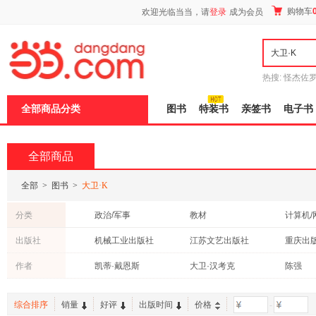
新
购物车
欢迎光临当当，请
登录
成为会员
窗
口
打
开
无
障
热搜:
怪杰佐
碍
谎
吾辈如神
说
全部商品分类
图书
特装书
亲签书
电子书
明
页
面,
按
全部商品
Ctrl
加
波
全部
>
图书
>
大卫·K
浪
键
分类
政治/军事
教材
计算机/
打
开
管理
心理学
童书
出版社
机械工业出版社
江苏文艺出版社
重庆出
导
历史
小说
文学
盲
上海科学技术出版社
中信出版社
未来出
作者
凯蒂·戴恩斯
大卫·汉考克
陈强
模
文化
艺术
考试
式
上海人民出版社
中国友谊出版社
京华出
卡琳·赫特
大卫·凯思乐
大卫·戴
传记
烹饪/美食
保健/养
东北财经大学出版社
人民邮电出版社
上海三
综合排序
销量
好评
出版时间
价格
-
肯·布朗
杰弗瑞