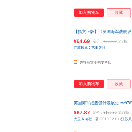
加入购物车
收藏
【指文正版】《英国海军战舰设计发
到“无畏”级》舰船世界重量级
¥64.69
定价：
¥239.80
(2.7折)
江苏凤凰文艺出版社
典轩商贸图书专营店
加入购物车
收藏
英国海军战舰设计发展史 zw9787
¥67.87
定价：
¥179.80
(3.78折)
大卫·K.布朗
, 著
/2019-12-01
/
江苏凤