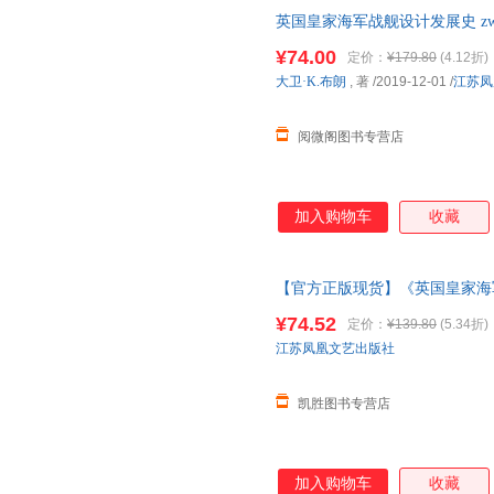
英国皇家海军战舰设计发展史 zw978
¥74.00
定价：
¥179.80
(4.12折)
大卫·K.布朗
, 著
/2019-12-01
/
江苏凤
阅微阁图书专营店
加入购物车
收藏
【官方正版现货】《英国皇家海军战
家海军》英国舰艇总设计师D. K
¥74.52
定价：
¥139.80
(5.34折)
江苏凤凰文艺出版社
凯胜图书专营店
加入购物车
收藏