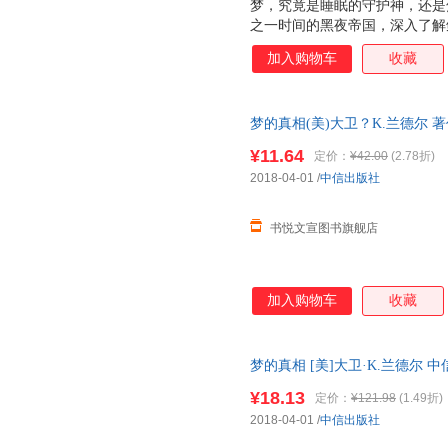
梦，究竟是睡眠的守护神，还是
之一时间的黑夜帝国，深入了解
大卫?K.兰德尔也是一个睡梦中
加入购物车
收藏
笑、打呼噜，会跳动、踢腿……
研究占据着我们生命近三分之一
历史学家、人类学家、运动训练
梦的真相(美)大卫？K.兰德尔 
小儿科医生以及睡眠犯罪研究专
瑕,自有库房,消毒发货,品质保障
的真相》告诉我们，睡眠并不像
¥11.64
定价：
¥42.00
(2.78折)
什么不同？我们为什么会做梦？
2018-04-01
/
中信出版社
这算不算谋杀？ 更有趣的是，
夜”25年来的比赛记录
书悦文宣图书旗舰店
加入购物车
收藏
梦的真相 [美]大卫·K.兰德尔
理由退换】
¥18.13
定价：
¥121.98
(1.49折)
2018-04-01
/
中信出版社