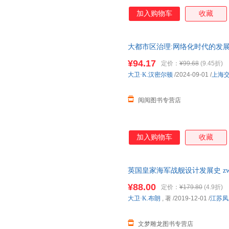
加入购物车
收藏
大都市区治理:网络化时代的发展
¥94.17
定价：
¥99.68
(9.45折)
大卫·K.汉密尔顿
/2024-09-01
/
上海
阅阅图书专营店
加入购物车
收藏
英国皇家海军战舰设计发展史 zw9
慎拍
¥88.00
定价：
¥179.80
(4.9折)
大卫·K.布朗
, 著
/2019-12-01
/
江苏凤
文梦雕龙图书专营店