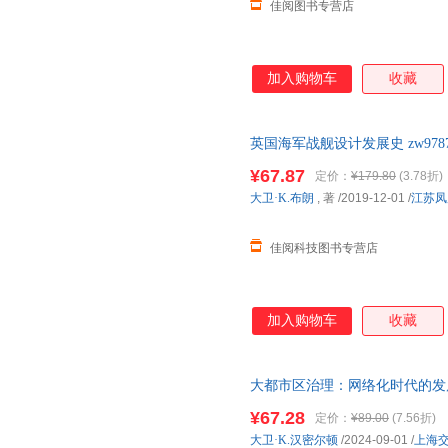
佳阅图书专营店
加入购物车
收藏
英国海军战舰设计发展史 zw978755
¥67.87
定价：
¥179.80
(3.78折)
大卫·K.布朗
, 著
/2019-12-01
/
江苏凤
佳阅科技图书专营店
加入购物车
收藏
大都市区治理：网络化时代的发
¥67.28
定价：
¥89.00
(7.56折)
大卫·K.汉密尔顿
/2024-09-01
/
上海