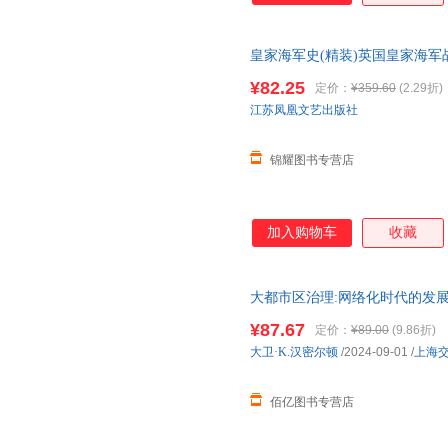
皇家海军史(精装)英国皇家海军
邮】
¥82.25
定价：
¥359.60
(2.29折)
江苏凤凰文艺出版社
锦耀图书专营店
加入购物车
收藏
大都市区治理:网络化时代的发展
版 假一罚十正品图书 请放心
¥87.67
定价：
¥89.00
(9.86折)
大卫·K.汉密尔顿
/2024-09-01
/
上海
佰亿图书专营店