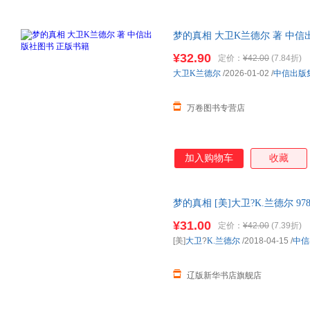
梦的真相 大卫K兰德尔 著 中
正版！电子发票！幼儿童书培养
¥32.90
定价：
¥42.00
(7.84折)
大卫K兰德尔
/2026-01-02
/
中信出版
万卷图书专营店
加入购物车
收藏
梦的真相 [美]大卫?K.兰德尔 97
版书籍 正规发票 中信
¥31.00
定价：
¥42.00
(7.39折)
[美]
大卫
?
K.兰德尔
/2018-04-15
/
中信
辽版新华书店旗舰店