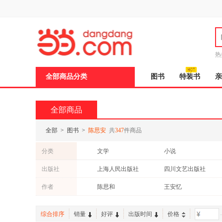
新
窗
口
打
开
无
障
热
碍
说
全部商品分类
图书
特装书
亲
明
页
面,
按
全部商品
Ctrl
加
波
全部
>
图书
>
陈思安
共
347
件商品
浪
键
分类
文学
小说
打
开
青春文学
历史
出版社
上海人民出版社
四川文艺出版社
导
建筑
旅游/地图
盲
北京联合出版公司
作家出版社
作者
陈思和
王安忆
模
式
企业管理出版社
综合排序
销量
好评
出版时间
价格
-