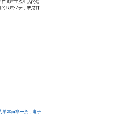
存在城市主流生活的边
凶的底层保安，或是甘
城市复杂面貌的不可或
此书为单本而非一套，电子