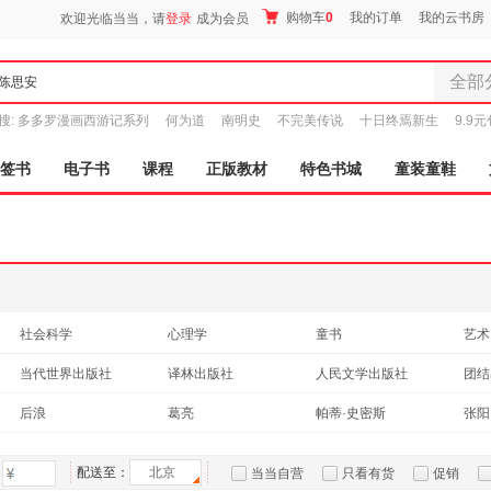
购物车
0
我的订单
我的云书房
欢迎光临当当，请
登录
成为会员
全部
全部分
搜:
多多罗漫画西游记系列
何为道
南明史
不完美传说
十日终焉新生
9.9
尾品汇
图书
签书
电子书
课程
正版教材
特色书城
童装童鞋
电子书
音像
影视
时尚美
母婴用
玩具
社会科学
心理学
童书
艺术
孕婴服
教材
成功/励志
考试
动漫
当代世界出版社
译林出版社
人民文学出版社
团结
童装童
其他
广西师范大学出版社
中国地质大学出版社
漓江出版社
家居日
广东
后浪
葛亮
帕蒂·史密斯
张阳
家具装
服装
配送至：
北京
当当自营
只看有货
促销
鞋