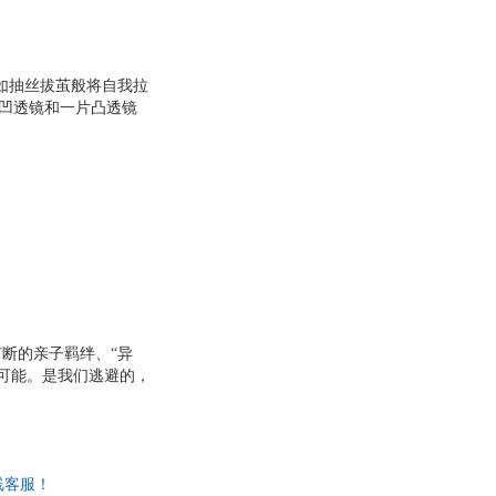
如抽丝拔茧般将自我拉
片凹透镜和一片凸透镜
童话/戏剧的体裁之
盆景。这些故事或荒
如同在日常生活中轻盈
试以这种对生活细部的
断的亲子羁绊、“异
可能。是我们逃避的，
生活的幸存者”。
线客服！