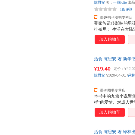
陈思安
著；
一頁folio
出品
1条评论
墨趣书刊图书专营店
受家族遗传影响的男
扯殆尽； 生活在大
组成的孔洞向外张望，
加入购物车
墙，用微尘的眼睛和
诞，或诙谐，或平静
地一跃，在这种轻盈
活食 陈思安 著 新
跳跃与定格，去捕捉
¥19.40
定价：
¥42.0
陈思安
/2020-04-01
/
译林
墨渊图书专营店
本书中的九篇小说聚焦
样”的爱情、对成人
无视的，却必须直面
加入购物车
活食 陈思安 著 译