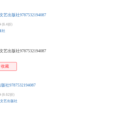
特卖
预售
入驻商家
箱包皮
手表饰
出版社9787532194087
运动户
0
(6.4折)
汽车用
版社
食品
手机通
数码影
出版社9787532194087
电脑办
大家电
收藏
家用电
787532194087
0
(6.62折)
文艺出版社