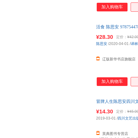
加入购物车
活食 陈思安 97875
¥28.30
定价：
¥42.0
陈思安
/2020-04-01
/
译林
辽版新华书店旗舰店
加入购物车
冒牌人生陈思安四川文艺出
¥14.30
定价：
¥45.0
2019-03-01
/
四川文艺出
英典图书专营店