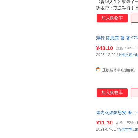
《冒牌人生》收录了
缘地带：或是等待手
于流浪生活的地铁游
加入购物车
缺的重要部分。故事
穿行 陈思安 著 著 9
¥48.10
定价：
¥68.0
2025-12-01
/
上海文艺出
辽版新华书店旗舰店
加入购物车
体内火焰陈思安 著；一
发票！
¥11.30
定价：
¥230.
2021-07-01
/
当代世界出