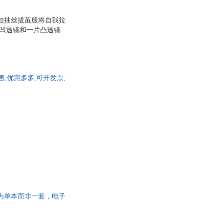
如抽丝拔茧般将自我拉
片凹透镜和一片凸透镜
童话/戏剧的体裁之
盆景。这些故事或荒
如同在日常生活中轻盈
试以这种对生活细部的
售,优惠多多,可开发票,
此书为单本而非一套，电子