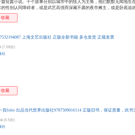
十篇短篇小说。十个故事分别以城市中的怪人为主角，他们默默无闻地生
术的性别认同障碍者，或是武艺高强而深藏不露的夜市摊主，或是卧底追
侠……无论是表面上的冒牌人生，还是暗地里的怪客人生，它们都是组成
收藏
内容充满戏剧性，写作手法上也有所创新。
787532194087 上海文艺出版社 正版全新书籍 多仓发货 正规发票
0
(7.08折)
版社
收藏
頁folio 出品当代世界出版社9787509016114 正版旧书，保证质量，
16
(0.5折)
版社