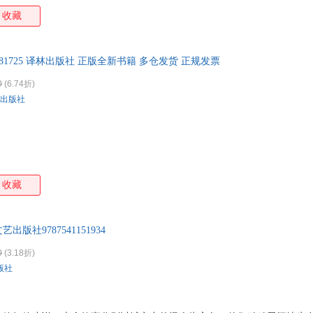
收藏
44781725 译林出版社 正版全新书籍 多仓发货 正规发票
0
(6.74折)
出版社
收藏
版社9787541151934
0
(3.18折)
版社