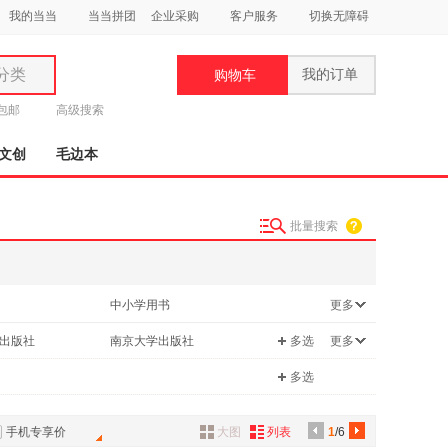
我的当当
当当拼团
企业采购
客户服务
切换无障碍
分类
我的订单
购物车
类
元包邮
高级搜索
文创
毛边本
批量搜索
妆
品
中小学用书
更多
饰
/幽默
投资理财
出版社
南京大学出版社
多选
更多
鞋
用
经济出版社
二十一世纪出版社
多选
饰
手机专享价
大图
列表
1
/6