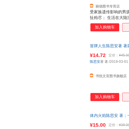
丽德图书专营店
受家族遗传影响的男
扯殆尽； 生活在大
组成的孔洞向外张望，
加入购物车
墙，用微尘的眼睛和
诞，或诙谐，或平静
地一跃，在这种轻盈
冒牌人生陈思安著 著四
跳跃与定格，去捕捉
放心选购
¥14.72
定价：
¥45.0
陈思安
著 著
/2019-03-01
书悦文宣图书旗舰店
加入购物车
体内火焰陈思安 著；一
发票！
¥15.00
定价：
¥38.0