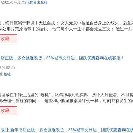
/2021-07-01
/
当代世界出版社
孩，终日沉溺于梦境中无法自拔； 女人无意中拉扯自己身上的线头，后竟
陆深处那片荒原地带中的居民，他们每个人一生中都会死去三次； 透过一
是门镜观察家想去观察世界的方式…… 多元写作者陈思安，突破诗/小说/
收藏
碎片的叙事重新观看世界，从梦境与日常的交汇处，培育出58个迷你故事
中蕴含可怖，短则二三百字，长也不过千余字，它们所能提供的阅读快感
之中，获得一次略高于现实的出窍体验。在世界碎片化的当下，写作者尝
华书店正版，多仓就近发货，85%城市次日达，团购优惠咨询在线客服！
漂流个体的身体化知识——爱或者恐惧，欲望或者其熄灭的过
0
(4.62折)
出版社
埋藏在平静生活里的“危机”，从精神界到现实界，从个人到他者。不可剪
世界合理性质疑的瞬间……这些和小脚趾被桌角绊倒一样，时刻都有发生的
的。化用评论《黑处有什么》时的一句话“走过危机四伏的日常，我们都是
收藏
林出版社 新华书店正版，多仓就近发货，85%城市次日达，团购优惠咨询在