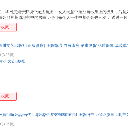
孩，终日沉溺于梦境中无法自拔； 女人无意中拉扯自己身上的线头，后竟
陆深处那片荒原地带中的居民，他们每个人一生中都会死去三次； 透过一
是门镜观察家想去观察世界的方式…… 多元写作者陈思安，突破诗/小说/
收藏
碎片的叙事重新观看世界，从梦境与日常的交汇处，培育出58个迷你故事
中蕴含可怖，短则二三百字，长也不过千余字，它们所能提供的阅读快感
之中，获得一次略高于现实的出窍体验。在世界碎片化的当下，写作者尝
川文艺出版社[正版微瑕] 正版微瑕,自有库房,消毒发货,品质保障.套装单
漂流个体的身体化知识——爱或者恐惧，欲望或者其熄灭的过
0
(3.28折)
/
四川文艺出版社
收藏
頁folio 出品当代世界出版社9787509016114 正版旧书，保证质量，
0
(3.95折)