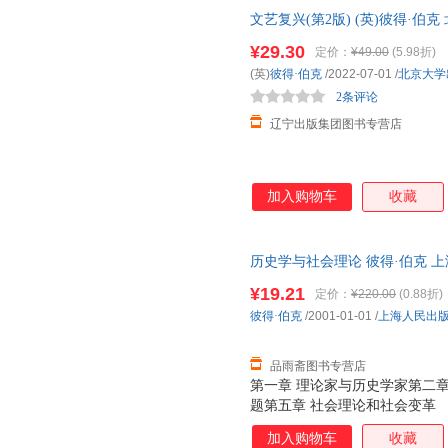
文艺复兴(第2版) (英)彼得·
发票 多仓就近发货
¥29.30
定价：
¥49.00
(5.98折)
(英)
彼得·伯克
/2022-07-01
/
北京大学
2条评论
辽宁出版集团图书专营店
加入购物车
收藏
历史学与社会理论 彼得·伯克 
7天无理由退换】
¥19.21
定价：
¥220.00
(0.88折)
彼得·伯克
/2001-01-01
/
上海人民出
品雨斋图书专营店
第一章 理论家与历史学家第二章
题第五章 社会理论和社会变革
加入购物车
收藏