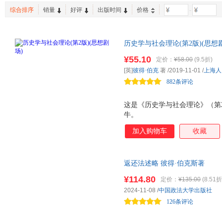
综合排序
销量
好评
出版时间
价格
-
历史学与社会理论(第2版)(思想
¥55.10
定价：
¥58.00
(9.5折)
[英]
彼得·伯克
著
/2019-11-01
/
上海人
882条评论
这是《历史学与社会理论》（第
牛。
加入购物车
收藏
返还法述略 彼得·伯克斯著
¥114.80
定价：
¥135.00
(8.51折
2024-11-08
/
中国政法大学出版社
126条评论