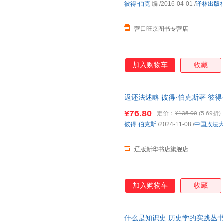
彼得·伯克
编
/2016-04-01
/
译林出版
营口旺京图书专营店
加入购物车
收藏
返还法述略 彼得·伯克斯著 彼得·伯
正版全新书籍 多仓发货 正规发
¥76.80
定价：
¥135.00
(5.69折)
彼得·伯克斯
/2024-11-08
/
中国政法
辽版新华书店旗舰店
加入购物车
收藏
什么是知识史 历史学的实践丛书