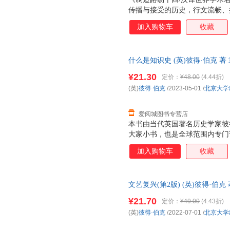
传播与接受的历史，行文流畅、
领域的上乘之作。 本书全面论
加入购物车
收藏
如何以意识形态、宣传广告、操
术的互动关系。透过作者比较文
机制有另一番解读与省察。
什么是知识史 (英)彼得·伯克 
仓就近发货，85%城市次日达
¥21.30
定价：
¥48.00
(4.44折)
(英)
彼得·伯克
/2023-05-01
/
北京大学
爱阅城图书专营店
本书由当代英国著名历史学家彼
大家小书，也是全球范围内专门
生动的语言和旁征博引的方式，
加入购物车
收藏
概念，详细分析了知识获取、分
发展的问题以及前景。全书内容
具学术价值和出版价值，适合对
文艺复兴(第2版) (英)彼得·伯
师生和大众读者。
多仓就近发货，85%城市次日
¥21.70
定价：
¥49.00
(4.43折)
(英)
彼得·伯克
/2022-07-01
/
北京大学