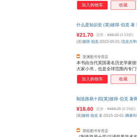
蕾、歌剧等，全面论述了17世
加入购物车
收藏
识形态、宣传广告、操纵民意来
关系。透过作者比较文化的精辟
番解读与省察。
什么是知识史 (英)彼得·伯克 
城市次日达，团购优惠咨询在线
¥21.70
定价：
¥48.00
(4.53折)
(英)
彼得·伯克
/2023-05-01
/
北京大学
墨渊图书专营店
本书由当代英国著名历史学家彼
大家小书，也是全球范围内专门
生动的语言和旁征博引的方式，
加入购物车
收藏
概念，详细分析了知识获取、分
发展的问题以及前景。全书内容
具学术价值和出版价值，适合对
制造路易十四[英]彼得·伯克 著商务
师生和大众读者。
量，此书为单本而非一套，电子
¥18.60
定价：
¥488.25
(0.39折)
[英]
彼得·伯克
著
/2015-10-01
/
商务印
荣拓图书专营店
《制造路易十四/汉译世界学术