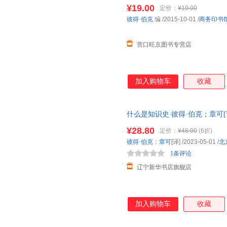
欧洲其他地区对意大利文化的消
¥19.00
定价：
¥19.00
本，行文流畅典雅。书末推荐书
彼得·伯克
编
/2015-10-01
/
商务印书
读。
营口旺京图书专营店
加入购物车
收藏
什么是知识史 彼得·伯克；章可[译] 
书店正版书籍】
¥28.80
定价：
¥48.00
(6折)
彼得·伯克
；
章可
[译]
/2023-05-01
/
北
1条评论
辽宁新华书店旗舰店
加入购物车
收藏