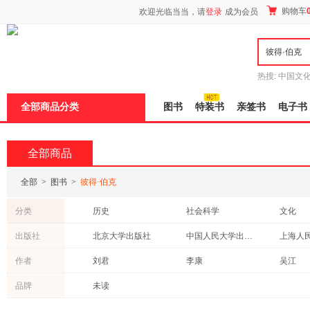
新
购物车
欢迎光临当当，请
登录
成为会员
窗
口
打
开
无
障
热搜:
中国文
碍
者从不说谎
说
全部商品分类
图书
特装书
亲签书
电子书
明
页
面,
按
全部商品
Ctrl
加
波
全部
>
图书
>
彼得·伯克
浪
键
分类
历史
社会科学
文化
打
开
法律
管理
科普读
出版社
北京大学出版社
中国人民大学出版社
上海人
导
中小学用书
哲学/宗教
工业技
盲
东方出版社
中信出版社
法律出
作者
刘君
李康
吴江
模
童书
考试
传记
式
上海科技教育出版社
人民出版社
品牌
未读
动漫/幽默
艺术
工具书
中国画报出版社
上海三联书店
东方出
成功/励志
时尚/美妆
保健/养