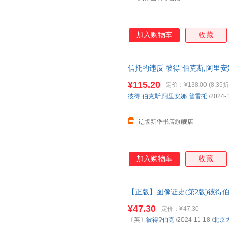
加入购物车
收藏
信托的违反 彼得·伯克斯,阿里安娜·普
全新书籍 多仓发货 正规发票
¥115.20
定价：
¥138.00
(8.35折
彼得·伯克斯
,
阿里安娜·普雷托
/2024-
辽版新华书店旗舰店
加入购物车
收藏
【正版】图像证史(第2版)彼得伯
图像学叙事史 图像志与图像学 
¥47.30
定价：
¥47.30
〔英〕
彼得
?
伯克
/2024-11-18
/
北京