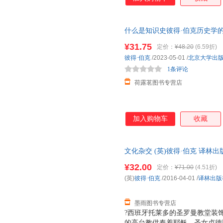
什么是知识史彼得·伯克历史学
历史传记童书中小学用书科普读
¥31.75
定价：
¥48.20
(6.59折)
彼得·伯克
/2023-05-01
/
北京大学出
1条评论
荷露茗图书专营店
加入购物车
收藏
文化杂交 (英)彼得·伯克 译
单秒杀，欢迎选购！
¥32.00
定价：
¥71.00
(4.51折)
(英)
彼得·伯克
/2016-04-01
/
译林出版
墨雨图书专营店
?西班牙托莱多的圣罗曼教堂装饰
的高台教供奉着耶稣、圣女贞德