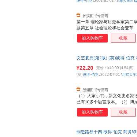
彼得·伯克
/2001-01-01
/
上海人民出
梦溪图书专营店
第一章 理论家与历史学家第二章
题第五章 社会理论和社会变革
加入购物车
收藏
文艺复兴(第2版) (英)彼得·伯
85%城市次日达，团购优惠咨询
¥22.20
定价：
¥49.00
(4.54折)
(英)
彼得·伯克
/2022-07-01
/
北京大学
墨渊图书专营店
（1）大家小书，新文化史名家彼
已有10多个语言版本。（2）
观点，伯克将文艺复兴视作一场
加入购物车
收藏
启现代性的历史转折时期。（3
雕塑、诗歌、思想等，全景勾勒
长时段为考察背景，指出文艺复
制造路易十四 彼得·伯克 商务印书馆 
中世纪的延续性。（5）突破以