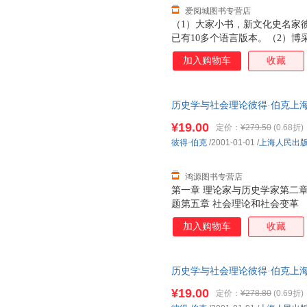
爱阅城图书专营店
（1）大家小书，新文化史名家彼
已有10多个语言版本。（2）
观点，伯克将文艺复兴视作一场
加入购物车
收藏
启现代性的历史转折时期。（3
雕塑、诗歌、思想等，全景勾勒
长时段为考察背景，指出文艺复
历史学与社会理论彼得·伯克上海人民
中世纪的延续性。（5）突破以
质量，此书为单本而非一套，电
欧洲其他地区对意大利文化的消
¥19.00
定价：
¥279.50
(0.68折)
本，行文流畅典雅。书末推荐书
彼得·伯克
/2001-01-01
/
上海人民出
读。
鸿源图书专营店
第一章 理论家与历史学家第二章
题第五章 社会理论和社会变革
加入购物车
收藏
历史学与社会理论彼得·伯克上海人民
质量，此书为单本而非一套，电
¥19.00
定价：
¥278.80
(0.69折)