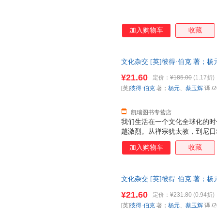
加入购物车
收藏
文化杂交 [英]彼得·伯克 著；
后，支持7天无理由退换】
¥21.60
定价：
¥185.00
(1.17折)
[英]
彼得·伯克
著；
杨元
、
蔡玉辉
译
/2
凯瑞图书专营店
我们生活在一个文化全球化的时
越激烈。从禅宗犹太教，到尼日
音乐，杂交的趋势难以忽视。有
加入购物车
收藏
表示担忧甚至谴责。在这本小书
富的例子分析讨论了文化全球化
理了文化杂交的对象、情势、反
文化杂交 [英]彼得·伯克 著；
型，对理解当下和未来的社会文
售，请咨询客服查询库存后下单
¥21.60
定价：
¥231.80
(0.94折)
[英]
彼得·伯克
著；
杨元
、
蔡玉辉
译
/2