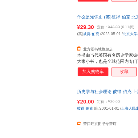
什么是知识史 (英)彼得·伯克
华书店 正版全新书籍 正规发票 
¥29.30
定价：
¥48.00
(6.11折)
(英)
彼得·伯克
/2023-05-01
/
北京大学
北方图书城旗舰店
本书由当代英国有名历史学家彼
大家小书，也是全球范围内专门
生动的语言和旁征博引的方式，
加入购物车
收藏
概念，详细分析了知识获取、分
发展的问题以及前景。全书内容
具学术价值和出版价值，适合对
历史学与社会理论 彼得·伯克 上海人民
师
¥20.00
定价：
¥20.00
彼得·伯克
编
/2001-01-01
/
上海人民
营口旺京图书专营店