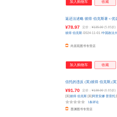
加入购物车
收藏
返还法述略 彼得·伯克斯著＜优
单，本店所有商品均可开票】
¥78.97
定价：
¥135.00
(5.85折)
彼得·伯克斯
/2024-11-01
/
中国政法
尚居苑图书专营店
加入购物车
收藏
信托的违反 (英)彼得·伯克斯,(
版，多仓就近发货，85%城市
¥91.70
定价：
¥138.00
(6.65折)
[英]
彼得·伯克斯
[英]
阿里安娜·普雷托
1条评论
墨渊图书专营店