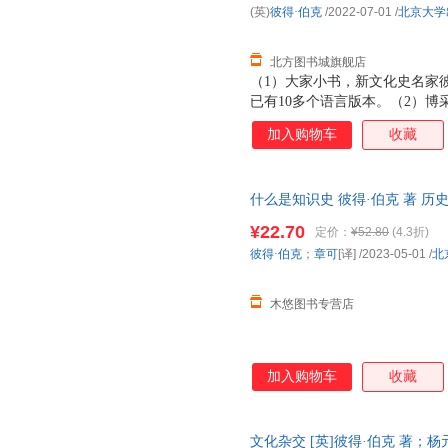
(英)
彼得·伯克
/2022-07-01
/
北京大学
北方图书城旗舰店
（1）大家小书，新文化史名家彼
已有10多个语言版本。（2）
观点，伯克将文艺复兴视作一场
加入购物车
收藏
启现代性的历史转折时期。（3
雕塑、诗歌、思想等，全景勾勒
长时段为考察背景，指出文艺复
什么是知识史 彼得·伯克 著 历
¥22.70
定价：
¥52.80
(4.3折)
彼得·伯克
；
章可
[译]
/2023-05-01
/
北
木悠图书专营店
加入购物车
收藏
文化杂交 [英]彼得·伯克 著；杨元、