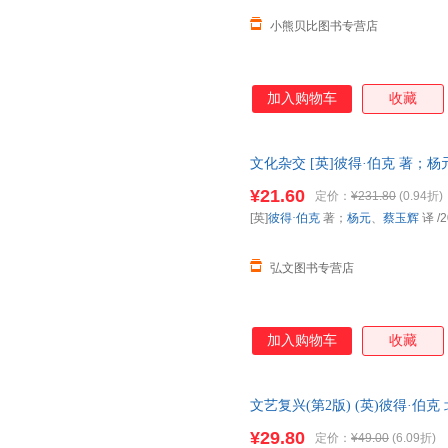
小熊贝比图书专营店
加入购物车
收藏
文化杂交 [英]彼得·伯克 著；
售，请咨询客服查询库存后下单
¥21.60
定价：
¥231.80
(0.94折)
[英]
彼得·伯克
著；
杨元
、
蔡玉辉
译
/2
弘文图书专营店
加入购物车
收藏
文艺复兴(第2版) (英)彼得·
新华书店 正版全新书籍 正规发票
¥29.80
定价：
¥49.00
(6.09折)