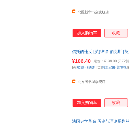
北配新华书店旗舰店
加入购物车
收藏
信托的违反 [英]彼得·伯克斯 [
【新华书店正版图书书籍】 新华
¥106.40
定价：
¥138.00
(7.72折
85%城市次日送达
[英]
彼得·伯克斯
[英]
阿里安娜·普雷托
北方图书城旗舰店
加入购物车
收藏
法国史学革命 历史与理论系列丛