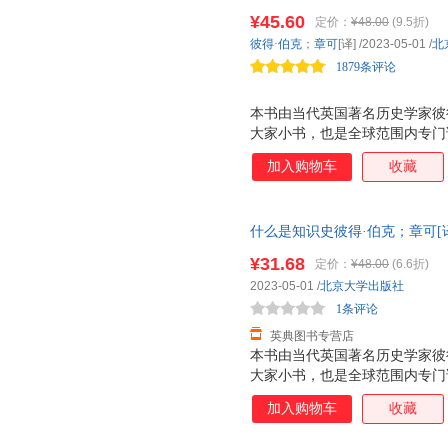
力撰写，属于史学史和史学理论
¥45.60
定价：
¥48.00
(9.5折)
知识史的入门佳作。内容丰富，
彼得·伯克
；
章可
[译]
/2023-05-01
/
北
1879条评论
本书由当代英国著名历史学家彼
大家小书，也是全球范围内专门
动的语言和旁征博引的方式，依
加入购物车
收藏
念，详细分析了知识获取、分析
的问题以及前景。全书内容丰富
术价值和出版价值，适合对知识
什么是知识史彼得·伯克；章可[译]北京大
和大众读者。
301-33873-5
¥31.68
定价：
¥48.00
(6.6折)
2023-05-01
/
北京大学出版社
1条评论
英典图书专营店
本书由当代英国著名历史学家彼
大家小书，也是全球范围内专门
生动的语言和旁征博引的方式，
加入购物车
收藏
概念，详细分析了知识获取、分
发展的问题以及前景。全书内容