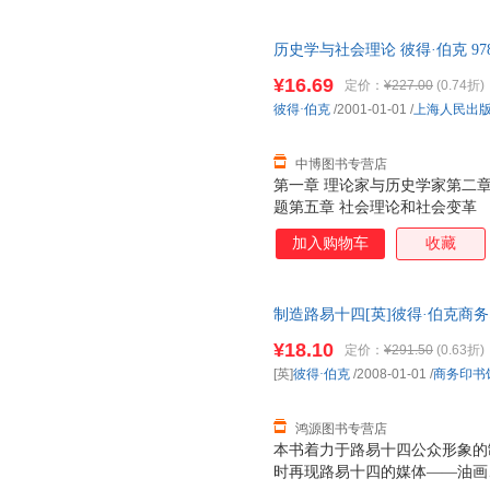
历史学与社会理论 彼得·伯克 978
优质售后，支持7天无理由退换
¥16.69
定价：
¥227.00
(0.74折)
彼得·伯克
/2001-01-01
/
上海人民出
中博图书专营店
第一章 理论家与历史学家第二章
题第五章 社会理论和社会变革
加入购物车
收藏
制造路易十四[英]彼得·伯克商务印书
量，此书为单本而非一套，电子
¥18.10
定价：
¥291.50
(0.63折)
[英]
彼得·伯克
/2008-01-01
/
商务印书
鸿源图书专营店
本书着力于路易十四公众形象的
时再现路易十四的媒体——油画