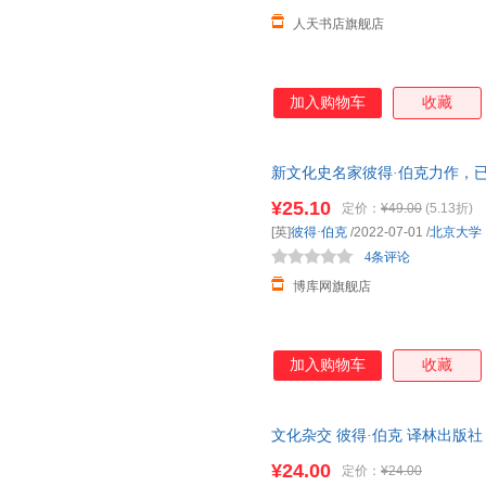
人天书店旗舰店
加入购物车
收藏
新文化史名家彼得·伯克力作，
史，跳出传统叙事和意大利中心
¥25.10
定价：
¥49.00
(5.13折)
[英]
彼得·伯克
/2022-07-01
/
北京大学
4条评论
博库网旗舰店
加入购物车
收藏
文化杂交 彼得·伯克 译林出版社 978
¥24.00
定价：
¥24.00