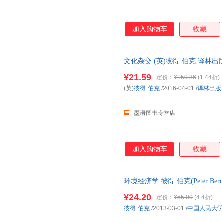
加入购物车
收藏
文化杂交 (英)彼得·伯克 译
量，此书为单本而非一套，电子
¥21.59
定价：
¥150.36
(1.44折)
(英)
彼得·伯克
/2016-04-01
/
译林出版
墨语图书专营店
加入购物车
收藏
环境经济学 彼得·伯克(Peter Berc
人民大学出版社 正版保障·七天
¥24.20
定价：
¥55.00
(4.4折)
惠
彼得·伯克
/2013-03-01
/
中国人民大