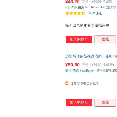
¥43.20
定价：
¥60.00
(7.2折)
(英)
彼得·伯克
/2016-12-01
/
北京大学
663条评论
极为出色的年鉴学派批评史
加入购物车
收藏
历史写作的新视野 彼得·伯克 PeterB
学出版社 正版全新书籍 多仓发
¥50.50
定价：
¥76.00
(6.65折)
彼得·伯克
PeterBurke
；
薛向君
[译]
/20
辽版新华书店旗舰店
加入购物车
收藏