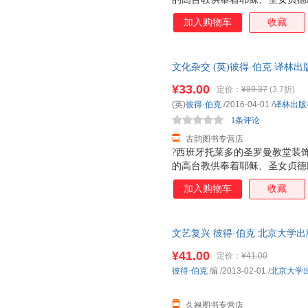
阿契贝用介于伊博人语言与英语
加入购物车
收藏
从丰富的案例出发，探讨了不断
文化的影响，不仅关注欧洲，而
及了亚洲、非洲、拉丁美洲的例
文化杂交 (英)彼得·伯克 译
篇讲座稿修改、扩充而成，深入
单秒杀，欢迎选购！
交性、多样性相关的文化理论概
¥33.00
定价：
¥89.37
(3.7折)
录文章，进一步解释了他对文化
(英)
彼得·伯克
/2016-04-01
/
译林出版
1条评论
古韵图书专营店
?西班牙托莱多的圣罗曼教堂装饰
的高台教供奉着耶稣、圣女贞德
阿契贝用介于伊博人语言与英语
加入购物车
收藏
从丰富的案例出发，探讨了不断
文化的影响，不仅关注欧洲，而
及了亚洲、非洲、拉丁美洲的例
文艺复兴 彼得·伯克 北京大学出版社 
篇讲座稿修改、扩充而成，深入
交性、多样性相关的文化理论概
¥41.00
定价：
¥41.00
录文章，进一步解释了他对文化
彼得·伯克
编
/2013-02-01
/
北京大学
久禄图书专营店