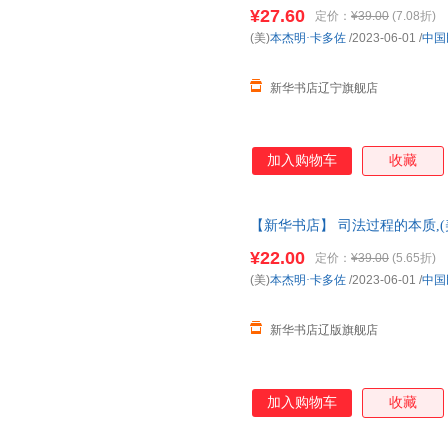
正版 多仓就近发货 电子发票
¥27.60
定价：
¥39.00
(7.08折)
(美)
本杰明·卡多佐
/2023-06-01
/
中国
新华书店辽宁旗舰店
加入购物车
收藏
【新华书店】 司法过程的本质,(
社,9787516232217 新华
¥22.00
定价：
¥39.00
(5.65折)
发货 85%城市次日送达!团购优
(美)
本杰明·卡多佐
/2023-06-01
/
中国
新华书店辽版旗舰店
加入购物车
收藏