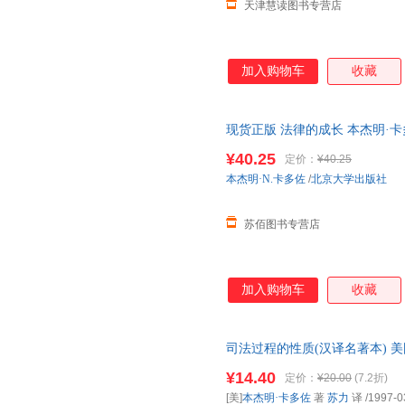
天津慧读图书专营店
加入购物车
收藏
现货正版 法律的成长 本杰明·
学问题 裁判的方法 法理学基础
¥40.25
定价：
¥40.25
本杰明·N.卡多佐
/
北京大学出版社
苏佰图书专营店
加入购物车
收藏
司法过程的性质(汉译名著本) 
独具特色的美国法律哲学和司法
¥14.40
定价：
¥20.00
(7.2折)
[美]
本杰明·卡多佐
著
苏力
译
/1997-0