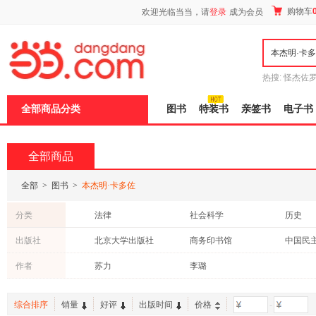
新
购物车
欢迎光临当当，请
登录
成为会员
窗
口
打
开
无
障
热搜:
怪杰佐
碍
谎
吾辈如神
说
全部商品分类
图书
特装书
亲签书
电子书
明
页
面,
按
全部商品
Ctrl
加
波
全部
>
图书
>
本杰明·卡多佐
浪
键
分类
法律
社会科学
历史
打
开
小说
成功/励志
保健/养
出版社
北京大学出版社
商务印书馆
导
哲学/宗教
古籍
考试
盲
作者
苏力
李璐
模
式
综合排序
销量
好评
出版时间
价格
-