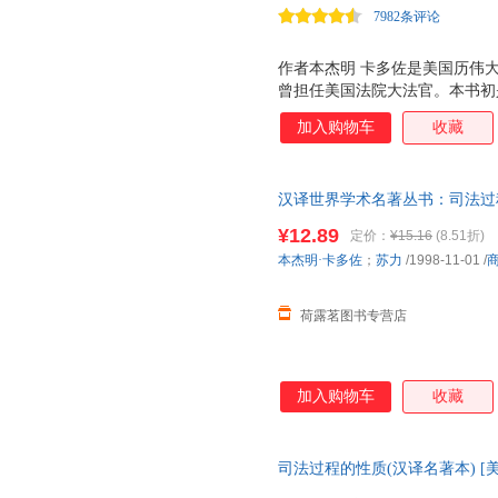
7982条评论
作者本杰明 卡多佐是美国历伟
曾担任美国法院大法官。本书初
总结，同时也是对美国自霍姆斯
加入购物车
收藏
理论化阐述。作者认为，法官应
一个结论，也不应试图为由某种
论寻求正当性或予以理性化。本
汉译世界学术名著丛书：司法过
响。
馆97
¥12.89
定价：
¥15.16
(8.51折)
本杰明·卡多佐
；
苏力
/1998-11-01
/
荷露茗图书专营店
加入购物车
收藏
司法过程的性质(汉译名著本) [
书籍】