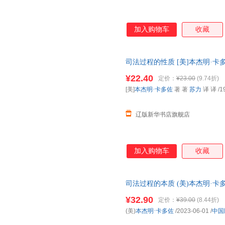
加入购物车
收藏
司法过程的性质 [美]本杰明·卡多佐 著
书馆 正版全新书籍 多仓发货 
¥22.40
定价：
¥23.00
(9.74折)
[美]
本杰明·卡多佐
著 著
苏力
译 译
/1
辽版新华书店旗舰店
加入购物车
收藏
司法过程的本质 (美)本杰明·卡多佐 
版全新书籍 多仓发货 正规发票
¥32.90
定价：
¥39.00
(8.44折)
(美)
本杰明·卡多佐
/2023-06-01
/
中国