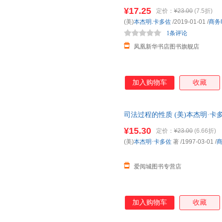
¥17.25
定价：
¥23.00
(7.5折)
(美)
本杰明.卡多佐
/2019-01-01
/
商务
1条评论
凤凰新华书店图书旗舰店
加入购物车
收藏
司法过程的性质 (美)本杰明·卡
多仓就近发货，85%城市次日
¥15.30
定价：
¥23.00
(6.66折)
(美)
本杰明·卡多佐
著
/1997-03-01
/
爱阅城图书专营店
加入购物车
收藏