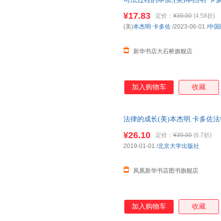
店】 新华正版全新 正规发票 
¥17.83
定价：
¥39.00
(4.58折)
询：13284178503
(美)
本杰明·卡多佐
/2023-06-01
/
中国
新华书店大石桥旗舰店
加入购物车
收藏
法律的成长(美)本杰明.卡多佐
版
¥26.10
定价：
¥39.00
(6.7折)
2019-01-01
/
北京大学出版社
凤凰新华书店图书旗舰店
加入购物车
收藏