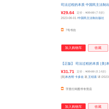
司法过程的本质 中国民主法制出版
过程的本质 中国民主法制出版社 
¥29.64
定价：
¥39.00
(7.6折)
2023-06-01
/
中国民主法制出版社
7号书坊
加入购物车
收藏
【正版】 司法过程的本质 [美]本
9787516232217 正版图
¥31.71
定价：
¥39.00
(8.14折)
[美]
本杰明·卡多佐
著,
王绍喜
译
/2023
字里行间图书专营店
加入购物车
收藏