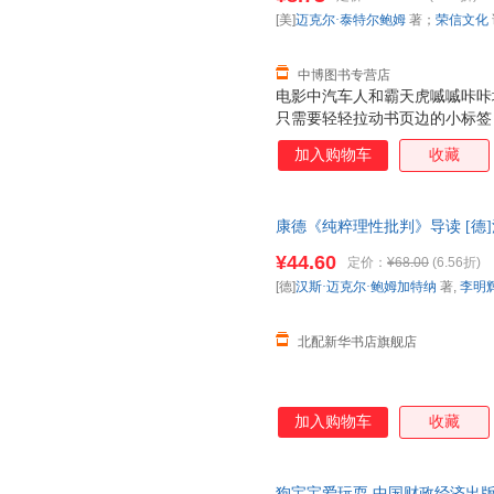
换】
[美]
迈克尔·泰特尔鲍姆
著；
荣信文化
中博图书专营店
电影中汽车人和霸天虎嘁嘁咔咔
只需要轻轻拉动书页边的小标签
之间来回变换。阅读这个发生在
加入购物车
收藏
让擎天柱、威震天、大黄蜂他们
形的魅力吧！
康德《纯粹理性批判》导读 [德]汉
大学出版社 【正版图书书籍】
¥44.60
定价：
¥68.00
(6.56折)
[德]
汉斯·迈克尔·鲍姆加特纳
著,
李明
北配新华书店旗舰店
加入购物车
收藏
狗宝宝爱玩耍 中国财政经济出版