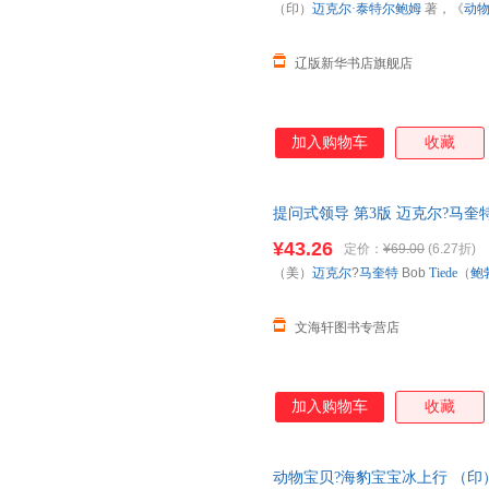
（印）
迈克尔·泰特尔鲍姆
著，《
动
辽版新华书店旗舰店
加入购物车
收藏
提问式领导 第3版 迈克尔?马奎
有效提问的实用指导 提问式文化
¥43.26
定价：
¥69.00
(6.27折)
（美）
迈克尔
?
马奎特
Bob
Tiede
（
鲍
文海轩图书专营店
加入购物车
收藏
动物宝贝?海豹宝宝冰上行 （印