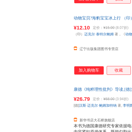
动物宝贝?海豹宝宝冰上行 （印
组 译 中国财政经济出版社一 
¥12.10
定价：
¥15.00
(8.07折)
（印）
迈克尔·泰特尔鲍姆
著，《
动
辽宁出版集团图书专营店
加入购物车
收藏
康德《纯粹理性批判》导读,[德]汉
京大学出版社 【新华书店自营店
¥26.79
定价：
¥68.00
(3.94折)
85%城市次日送达！团购优惠咨询：1
[德]
汉斯·迈克尔·鲍姆加特纳
著,
李明
新华书店大石桥旗舰店
本书为德国康德研究专家依据电
内容紧扣原书体系，既能勾勒出