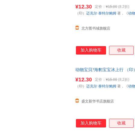
组 译 中国财政经济出版社一【
¥12.30
定价：
¥15.00
(8.2折)
正规发票 多仓就近发货 85%城
（印）
迈克尔·泰特尔鲍姆
著，《
动
北方图书城旗舰店
加入购物车
收藏
动物宝贝?海豹宝宝冰上行 （印
组 译 中国财政经济出版社一 
¥12.30
定价：
¥15.00
(8.2折)
货
（印）
迈克尔·泰特尔鲍姆
著，《
动
盛文新华书店旗舰店
加入购物车
收藏