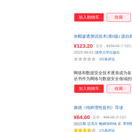
加入购物车
收藏
灰帽渗透测试技术(第6版) 源
工作方法。拓展阅读和参考文献
¥123.20
定价：
¥158.00
(7.8折)
/2025-06-01
/
清华大学出版社
102条评论
网络和数据安全技术逐渐成为各
丛书作为网络与数据安全领域的
的地位。《灰帽渗透测试技术》系
加入购物车
收藏
All-in-One》系列丛书作为C
全人才评价的知识图谱标准而广
版)》的译者序，旨在向高校师生、
康德《纯粹理性批判》导读
才选拔与评价专家，以及广大读
《灰帽渗透测试技术(第6版)
¥64.60
定价：
¥68.00
(9.5折)
充、 更新和重构。 其次，《灰
[德]
汉斯·迈克尔·鲍姆加特纳
著,
李明
践相结合。 再次，《灰帽渗透测
231条评论
入浅出，语言通俗易懂。 总之