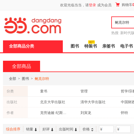
新
购物车
欢迎光临当当，请
登录
成为会员
窗
口
打
开
无
障
热搜:
新时代
碍
有兽焉全集
说
全部商品分类
图书
特装书
亲签书
电子书
明
页
面,
按
全部商品
Ctrl
加
波
全部
>
图书
>
鲍克尔特
浪
键
分类
童书
管理
哲学/宗
打
开
科普读物
艺术
社会科
出版社
北京大学出版社
清华大学出版社
导
教材
传记
青春文
盲
机械工业出版社
中国人民大学出版社
作者
克劳迪娅·纪斯伯格
刘寅龙
怀特
模
式
鲍勃·伯曼
综合排序
销量
好评
出版时间
价格
-