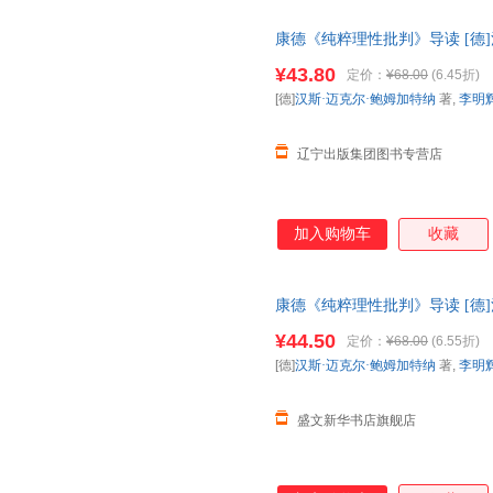
康德《纯粹理性批判》导读 [德]汉
大学 【新华自营正版书籍】 正
¥43.80
定价：
¥68.00
(6.45折)
[德]
汉斯·迈克尔·鲍姆加特纳
著,
李明
辽宁出版集团图书专营店
加入购物车
收藏
康德《纯粹理性批判》导读 [德]汉
京大学出版社 正规电子发票 多
¥44.50
定价：
¥68.00
(6.55折)
[德]
汉斯·迈克尔·鲍姆加特纳
著,
李明
盛文新华书店旗舰店