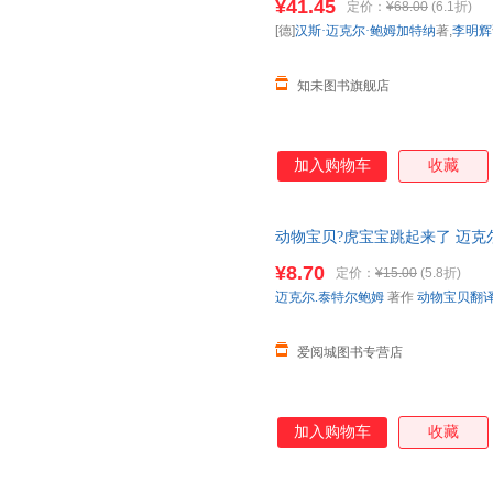
¥41.45
定价：
¥68.00
(6.1折)
[德]
汉斯·迈克尔·鲍姆加特纳
著,
李明辉
知未图书旗舰店
加入购物车
收藏
动物宝贝?虎宝宝跳起来了 迈克尔
动物宝贝翻译组 译 中国财政经
¥8.70
定价：
¥15.00
(5.8折)
85%城市次日达，团购优惠咨询
迈克尔.泰特尔鲍姆
著作
动物宝贝翻
爱阅城图书专营店
加入购物车
收藏