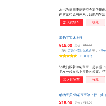
本书为德国康德研究专家依据电
内容紧扣原书体系，既能勾勒出
精髓，有助于读者登堂入室，一
加入购物车
收藏
海豹宝宝冰上行
¥15.00
定价：
¥15.00
（印）
迈克尔·泰特尔鲍姆
著，《
动
191条评论
让我们跟着海豹宝宝一起在雪上
朋友一起在冰上探险的超事。还
加入购物车
收藏
动物宝贝?海豹宝宝冰上行 （印
组 译 9787509536100 中
¥15.00
定价：
¥15.00