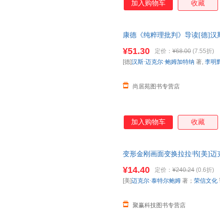
加入购物车
收藏
康德《纯粹理批判》导读[德]汉斯
大学出版社（尚居苑好书）
¥51.30
定价：
¥68.00
(7.55折)
[德]
汉斯·迈克尔·鲍姆加特纳
著,
李明
尚居苑图书专营店
加入购物车
收藏
变形金刚画面变换拉拉书[美]迈克
工作室 绘阳光出版社978755
¥14.40
定价：
¥240.24
(0.6折)
电子发票！
[美]
迈克尔·泰特尔鲍姆
著；
荣信文化
聚赢科技图书专营店