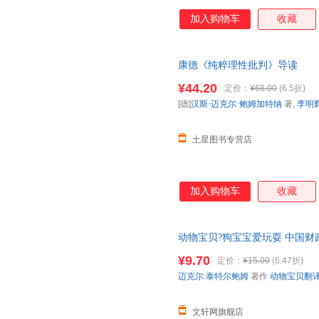
精髓，有助于读者登堂入室，一
加入购物车
收藏
康德《纯粹理性批判》导读
¥44.20
定价：
¥68.00
(6.5折)
[德]
汉斯·迈克尔·鲍姆加特纳
著,
李明
土星图书专营店
加入购物车
收藏
动物宝贝?狗宝宝爱玩耍 中国财
货，85%城市次日达，团购优
¥9.70
定价：
¥15.00
(6.47折)
迈克尔.泰特尔鲍姆
著作
动物宝贝翻
文轩网旗舰店