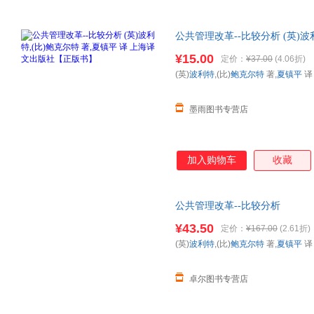
公共管理改革--比较分析 (英)波
版社【正版书】 全国三仓发货
¥15.00
定价：
¥37.00
(4.06折)
(英)
波利特
,(比)
鲍克尔特
著,
夏镇平
译
墨雨图书专营店
加入购物车
收藏
公共管理改革--比较分析
¥43.50
定价：
¥167.00
(2.61折)
(英)
波利特
,(比)
鲍克尔特
著,
夏镇平
译
卓尔图书专营店