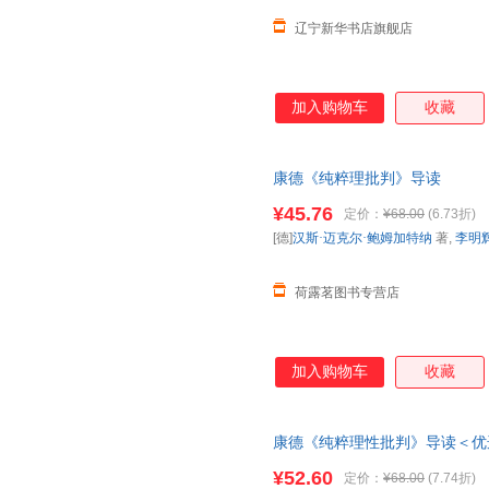
学波澜壮
辽宁新华书店旗舰店
加入购物车
收藏
康德《纯粹理批判》导读
¥45.76
定价：
¥68.00
(6.73折)
[德]
汉斯·迈克尔·鲍姆加特纳
著,
李明
荷露茗图书专营店
加入购物车
收藏
康德《纯粹理性批判》导读＜优
¥52.60
定价：
¥68.00
(7.74折)