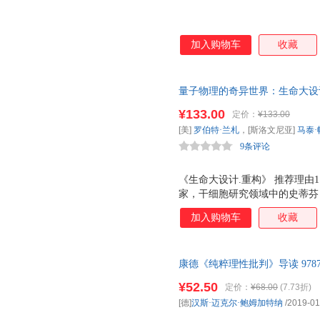
加入购物车
收藏
量子物理的奇异世界：生命大设
爱因斯坦、费曼、玻尔、薛定谔
¥133.00
定价：
¥133.00
知、追寻真理的故事；生物学、
[美]
罗伯特·兰札
，[斯洛文尼亚]
马泰
爱因斯坦的前沿科学家震惊科学
9条评论
中国科学技术出版社
《生命大设计.重构》 推荐理由
家，干细胞研究领域中的史蒂芬
全新宇宙模型； 推荐理由2：
加入购物车
收藏
中心主义》全面升级版，提供了
释，深入研究了本系列前两本书
生物中心主义更加完整的几条新
康德《纯粹理性批判》导读 9787
和天文学的前沿研究结果，为 
书店正版书籍】 新华书店 全新
覆性的回答。 《谁找到了薛定谔
¥52.50
定价：
¥68.00
(7.73折)
于20世纪物理学家思想论战的
[德]
汉斯·迈克尔·鲍姆加特纳
/2019-01
寻真理的故事。 他们的思想与人