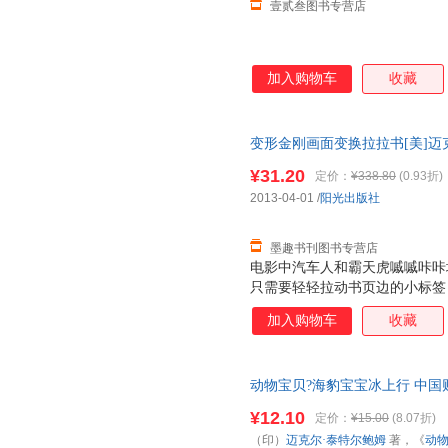
壹贰叁图书专营店
加入购物车
收藏
变形金刚画面变换拉拉书[美]迈克
工作室 绘阳光出版社978755
¥31.20
定价：
¥338.80
(0.93折)
电子发票！
2013-04-01
/
阳光出版社
墨趣书刊图书专营店
电影中汽车人和霸天虎嘁嘁咔咔
只需要轻轻拉动书页边的小标签
之间来回变换。阅读这个发生在
加入购物车
收藏
让擎天柱、威震天、大黄蜂他们
形的魅力吧！
动物宝贝?海豹宝宝冰上行 中国
著，《动物宝贝》翻译组 译 【
¥12.10
定价：
¥15.00
(8.07折)
（印）
迈克尔·泰特尔鲍姆
著，《
动