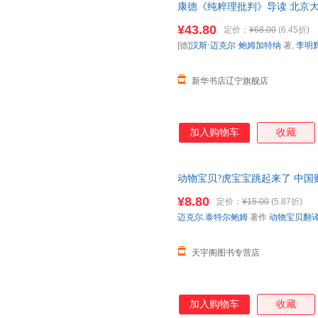
康德《纯粹理批判》导读 北京大学
李明辉 译 【新华书店】 新华正
¥43.80
定价：
¥68.00
(6.45折)
[德]
汉斯·迈克尔·鲍姆加特纳
著,
李明
新华书店辽宁旗舰店
加入购物车
收藏
动物宝贝?虎宝宝跳起来了 中国
货，85%城市次日达，团购优
¥8.80
定价：
¥15.00
(5.87折)
迈克尔.泰特尔鲍姆
著作
动物宝贝翻
天宇阁图书专营店
加入购物车
收藏