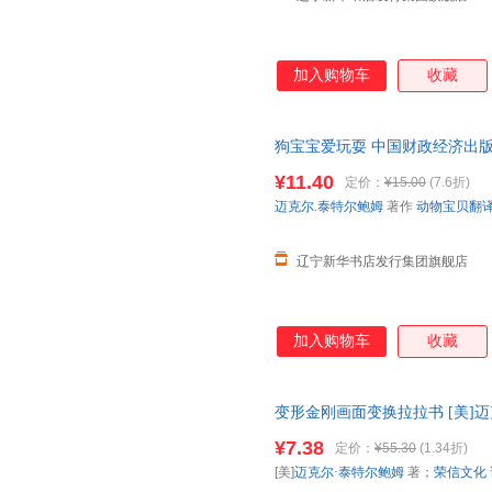
加入购物车
收藏
狗宝宝爱玩耍 中国财政经济出版
译者 著 动物宝贝翻译组 译 狗
¥11.40
定价：
¥15.00
(7.6折)
尔鲍姆 著作 动物宝贝翻译组 译
迈克尔.泰特尔鲍姆
著作
动物宝贝翻
辽宁新华书店发行集团旗舰店
加入购物车
收藏
变形金刚画面变换拉拉书 [美]迈
冬工作室 绘 阳光出版社 【速
¥7.38
定价：
¥55.30
(1.34折)
[美]
迈克尔·泰特尔鲍姆
著；
荣信文化