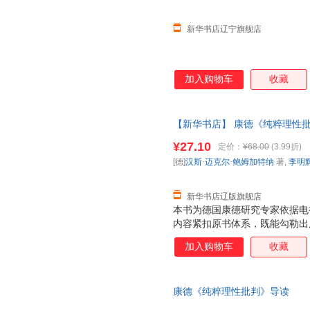
新华书店辽宁旗舰店
加入购物车
收藏
【新华书店】 康德《纯粹理性批判
李明辉 译 著,北京大学出版社,9
¥27.10
定价：
¥68.00
(3.99折)
津辽宁 五仓就近发货 85%城市
[德]
汉斯·迈克尔·鲍姆加特纳
著,
李明
新华书店辽版旗舰店
本书为德国康德研究专家依据电
内容紧扣原书体系，既能勾勒出
精髓，有助于读者登堂入室，一
加入购物车
收藏
康德《纯粹理性批判》导读