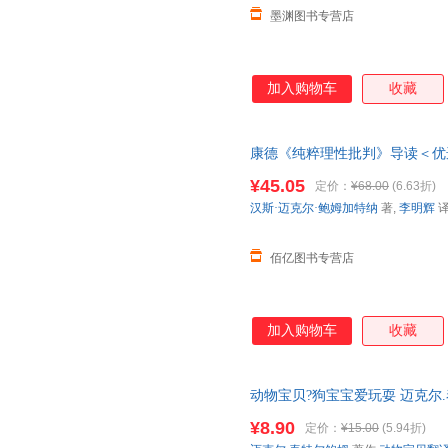
墨渊图书专营店
加入购物车
收藏
康德《纯粹理性批判》导读＜优选
单，本店所有商品均可开票
¥45.05
定价：
¥68.00
(6.63折)
汉斯·迈克尔·鲍姆加特纳
著,
李明辉
佰亿图书专营店
加入购物车
收藏
动物宝贝?狗宝宝爱玩耍 迈克尔.
物宝贝翻译组 译 新华书店正版
¥8.90
定价：
¥15.00
(5.94折)
咨询在线客服！