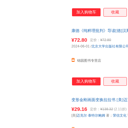
加入购物车
收藏
康德《纯粹理批判》导读[德]汉
司（锦园好书）
¥72.80
定价：
¥72.80
2024-06-01
/
北京大学出版社有限公
锦园图书专营店
加入购物车
收藏
变形金刚画面变换拉拉书 [美]迈
冬工作室 绘 阳光出版社【放心
¥29.16
定价：
¥138.32
(2.11折)
非一套，电子发票！
[美]
迈克尔·泰特尔鲍姆
著；
荣信文化