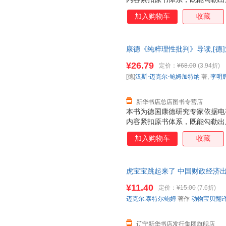
精髓，有助于读者登堂入室，一
加入购物车
收藏
康德《纯粹理性批判》导读,[德]汉
京大学出版社 【新华书店总店自
¥26.79
定价：
¥68.00
(3.94折)
85%城市次日送达！团购优惠咨询：1
[德]
汉斯·迈克尔·鲍姆加特纳
著,
李明
新华书店总店图书专营店
本书为德国康德研究专家依据电
内容紧扣原书体系，既能勾勒出
精髓，有助于读者登堂入室，一
加入购物车
收藏
虎宝宝跳起来了 中国财政经济出
组 译者 著 动物宝贝翻译组 译
¥11.40
定价：
¥15.00
(7.6折)
泰特尔鲍姆 著作 动物宝贝翻译组
迈克尔.泰特尔鲍姆
著作
动物宝贝翻
辽宁新华书店发行集团旗舰店