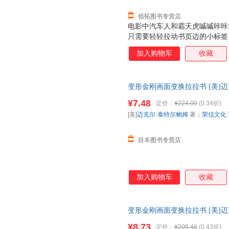
佰拓图书专营店
电影中汽车人和霸天虎嘁嘁咔咔
只需要轻轻拉动书页边的小标签
之间来回变换。阅读这个发生在
加入购物车
收藏
让擎天柱、威震天、大黄蜂他们
形的魅力吧！
变形金刚画面变换拉拉书 [美]迈
冬工作室 绘 阳光出版社 正版
¥7.48
定价：
¥224.00
(0.34折)
发票。
[美]
迈克尔·泰特尔鲍姆
著；
荣信文化
目丰图书专营店
加入购物车
收藏
变形金刚画面变换拉拉书 [美]迈
冬工作室 绘 97875525055
¥8.73
定价：
¥205.46
(0.43折)