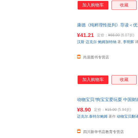
加入购物车
收藏
康德《纯粹理性批判》导读＜优
¥41.21
定价：
¥68.00
(6.07折)
汉斯·迈克尔·鲍姆加特纳
著,
李明辉
尚居图书专营店
加入购物车
收藏
动物宝贝?狗宝宝爱玩耍 中国财
货，85%城市次日达，团购优
¥8.90
定价：
¥15.00
(5.94折)
迈克尔.泰特尔鲍姆
著作
动物宝贝翻
四川新华书店教育专营店