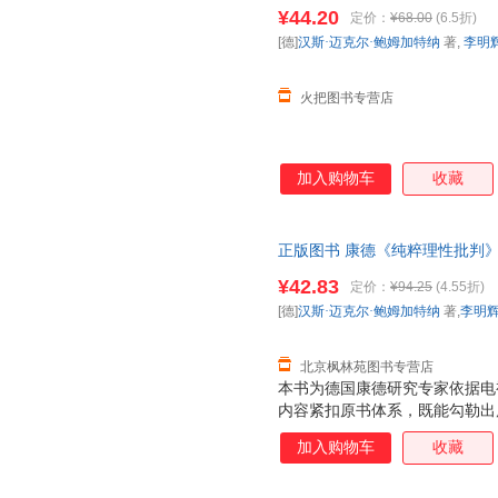
¥44.20
定价：
¥68.00
(6.5折)
[德]
汉斯·迈克尔·鲍姆加特纳
著,
李明
火把图书专营店
加入购物车
收藏
正版图书 康德《纯粹理性批判》导读（
克尔·鲍姆加特纳 著,李明辉 
¥42.83
定价：
¥94.25
(4.55折)
商品图片仅供参考，以实物为准
[德]
汉斯·迈克尔·鲍姆加特纳
著,
李明
北京枫林苑图书专营店
本书为德国康德研究专家依据电
内容紧扣原书体系，既能勾勒出
精髓，有助于读者登堂入室，一
加入购物车
收藏