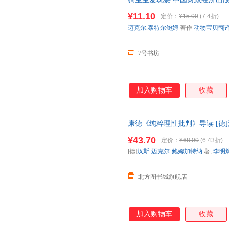
译者 著 动物宝贝翻译组 译 狗
¥11.10
定价：
¥15.00
(7.4折)
尔鲍姆 著作 动物宝贝翻译组 译
迈克尔.泰特尔鲍姆
著作
动物宝贝翻
7号书坊
加入购物车
收藏
康德《纯粹理性批判》导读 [德]汉
京大学出版社 【新华书店正版书
¥43.70
定价：
¥68.00
(6.43折)
就近发货 85%城市次日送达
[德]
汉斯·迈克尔·鲍姆加特纳
著,
李明
北方图书城旗舰店
加入购物车
收藏