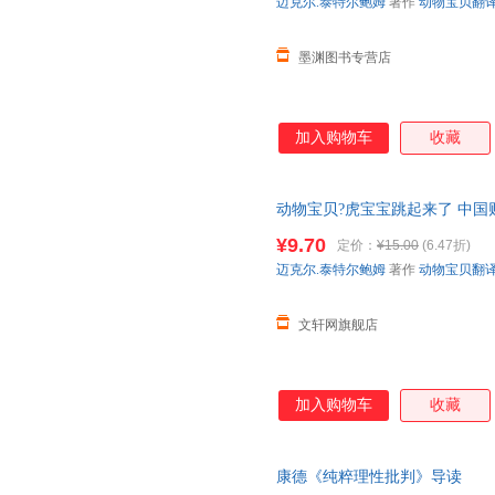
迈克尔.泰特尔鲍姆
著作
动物宝贝翻
墨渊图书专营店
加入购物车
收藏
动物宝贝?虎宝宝跳起来了 中国
货，85%城市次日达，团购优
¥9.70
定价：
¥15.00
(6.47折)
迈克尔.泰特尔鲍姆
著作
动物宝贝翻
文轩网旗舰店
加入购物车
收藏
康德《纯粹理性批判》导读