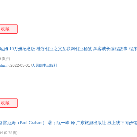
收藏
雷厄姆 10万册纪念版 硅谷创业之父互联网创业秘笈 黑客成长编程故事 程
0
(5折)
aham
)
/2022-05-01
/
人民邮电出版社
收藏
·格雷厄姆（Paul Graham） 著；阮一峰 译 广东旅游出版社 线上线下
纷。
54
(0.75折)