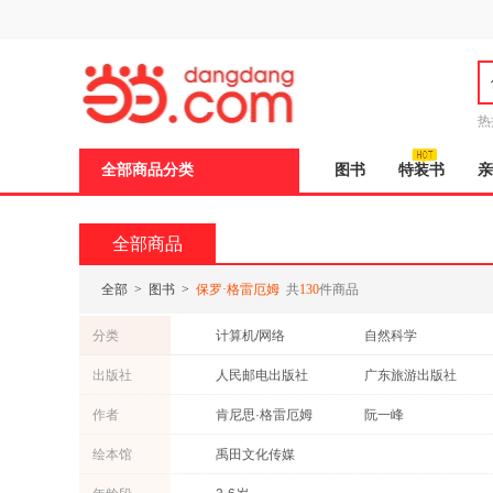
新
窗
口
打
开
无
障
热
碍
说
全部商品分类
图书
特装书
亲
明
页
面,
按
全部商品
Ctrl
加
波
全部
>
图书
>
保罗·格雷厄姆
共
130
件商品
浪
键
分类
计算机/网络
自然科学
打
开
考试
青春文学
出版社
人民邮电出版社
广东旅游出版社
导
盲
作者
肯尼思·格雷厄姆
阮一峰
模
式
绘本馆
禹田文化传媒