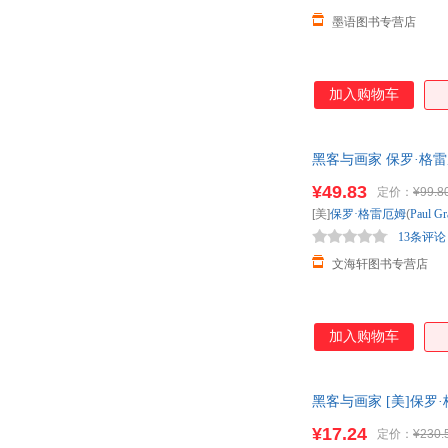
墨语图书专营店
加入购物车
黑客与画家 保罗·格
息安全
¥49.83
定价：
¥99.8
[美]
保罗·格雷厄姆
(
Paul
Gr
13条评论
文海轩图书专营店
加入购物车
黑客与画家 [美]保罗
库存后下单，避免纠
¥17.24
定价：
¥230.