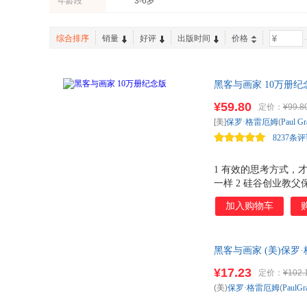
年龄段
3-6岁
综合排序
销量
好评
出版时间
价格
-
黑客与画家 10万册
来，互联网创业秘笈
¥59.80
定价：
¥99.8
[美]
保罗·格雷厄姆
(
Paul
Gr
8237条
1 有效的思考方式，
一样 2 硅谷创业教父
数据） 3 奇绩创坛
加入购物车
毅、冯大辉、池建强、
界，用黑客的先进思
黑客与画家 (美)保罗
此书为单本而非一套
¥17.23
定价：
¥102.
(美)
保罗·格雷厄姆
(
PaulGr