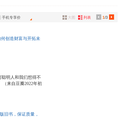
具
品
手机专享价
大图
列表
1
/3
外
品
如何创造财富与开拓未
讯
推荐！
音
公
器
何聪明人和我们想得不
。（来自豆瓣2022年初
、成甲、阳志平、林恒
精神如何塑造我们的世
 正版旧书，保证质量，