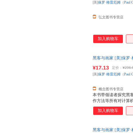
[美]
保罗·格雷厄姆
（
Paul
弘文图书专营店
加入购物车
黑客与画家 [美]保罗·格
后，支持7天无理由退
¥17.13
定价：
¥296.
[美]
保罗·格雷厄姆
（
Paul
概念图书专营店
本书带领读者探究黑
作方法等所有对计算
加入购物车
黑客与画家 [美]保罗