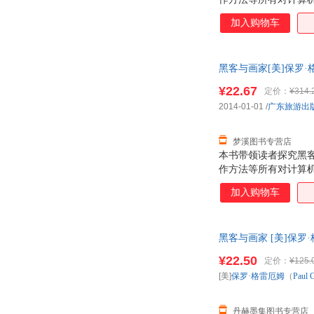
加入购物车
黑客与画家[美]保罗·格
此书为单本而非一套
¥22.67
定价：
¥314.
2014-01-01
/
广东旅游出
梦溪图书专营店
本书带领读者探究黑
作方法等所有对计算
加入购物车
黑客与画家 [美]保罗
¥22.50
定价：
¥125.
[美]
保罗·格雷厄姆
（
Paul
丹赫墨集图书专营店