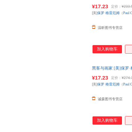
询客服，欢迎选购！
¥17.23
定价：
¥233.
[美]
保罗·格雷厄姆
（
Paul
温昕图书专营店
加入购物车
黑客与画家 [美]保罗
非一套，电子发票。
¥17.23
定价：
¥274.
[美]
保罗·格雷厄姆
（
Paul
诚森图书专营店
加入购物车