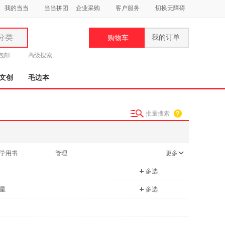
我的当当
当当拼团
企业采购
客户服务
切换无障碍
分类
我的订单
购物车
类
元包邮
高级搜索
文创
毛边本
批量搜索
妆
品
学用书
管理
更多
饰
小说
多选
鞋
用
星
多选
饰