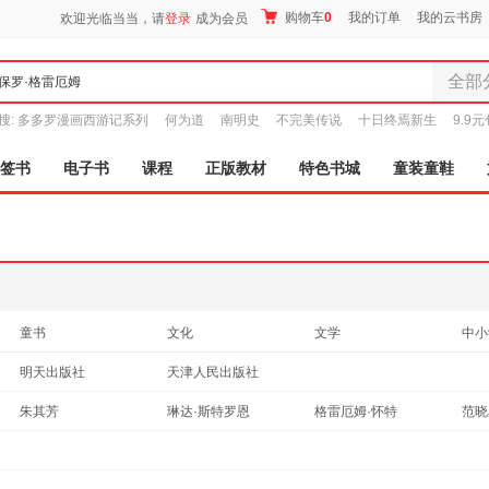
购物车
0
我的订单
我的云书房
欢迎光临当当，请
登录
成为会员
全部
全部分
搜:
多多罗漫画西游记系列
何为道
南明史
不完美传说
十日终焉新生
9.9
尾品汇
图书
签书
电子书
课程
正版教材
特色书城
童装童鞋
电子书
音像
影视
时尚美
母婴用
玩具
童书
文化
文学
中小
孕婴服
成功/励志
经济
科普读物
传记
明天出版社
天津人民出版社
童装童
家居日
朱其芳
琳达·斯特罗恩
格雷厄姆·怀特
范晓
家具装
服装
鞋