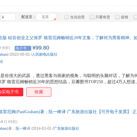
箱包皮
手表饰
配送至：
北京
当当自营
只看有货
促销
运动户
特卖
预售
入驻商家
汽车用
食品
纪念版 硅谷创业之父保罗·格雷厄姆畅销近20年文集，了解何为黑客精神、
手机通
，奇绩创坛创始人兼CEO陆奇作序推荐，王小川、吴声、罗振宇等人联合
¥99.80
0
(6折)
电子书：
数码影
aham
)
/2022-05-01
/
人民邮电出版社
电脑办
评论
大家电
家用电
才是你强大的武器 ，透过黑客与画家的视角，与聪明的头脑对话，了解为
保罗 格雷厄姆畅销近20年的思想结晶，豆瓣图书TOP250，超过4万人想读
创始人兼CEO陆奇作序推荐，王小川、吴声、罗振宇、姬十三、蒋涛、采铜
购买电子书
收藏
方军、李卓桓、高庆一联合推荐 4 透过15篇通俗易懂的文章，了解黑客
想与方法武装头脑，离财富更近，离自洽更近，离未来更近
·格雷厄姆(PaulGraham)著；阮一峰译 广东旅游出版社【可开电子发票】
，电子发票。
14
(1.69折)
aham
)著；
阮一峰
译
/2014-01-01
/
广东旅游出版社