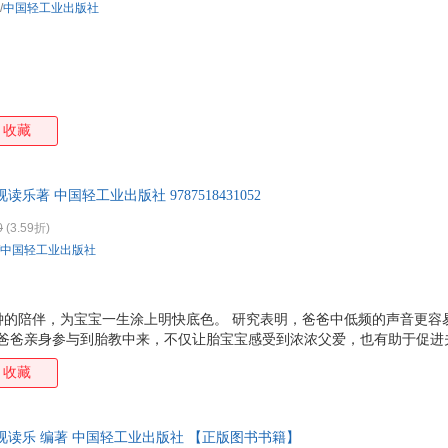
/
中国轻工业出版社
收藏
乐著 中国轻工业出版社 9787518431052
0
(3.59折)
中国轻工业出版社
分钟的陪伴，为宝宝一生涂上明快底色。 研究表明，爸爸中低频的声音更容
准爸爸亲身参与到胎教中来，不仅让胎宝宝感受到浓浓父爱，也有助于促进
均有音频，纯正发音，助力孕妈妈开展语言胎教！ 每一个胎教故事均巧妙
收藏
宝宝全脑开发。 每周提示胎宝宝和孕妈妈的变化，让孕妈妈心中有数，更
视读乐 编著 中国轻工业出版社 【正版图书书籍】