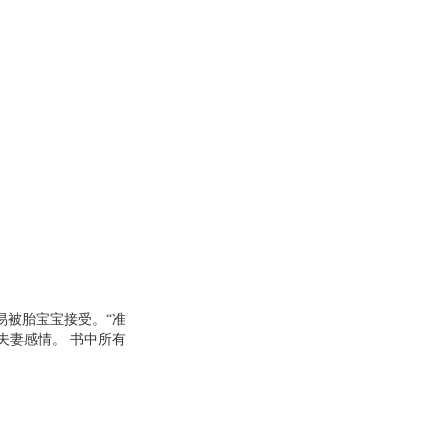
易被胎宝宝接受。“准
夫妻感情。 书中所有
融入了大脑开发素材，
有针对性地开展胎教、