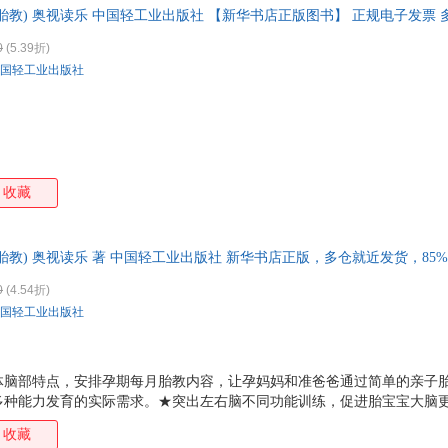
智胎教) 奥视读乐 中国轻工业出版社 【新华书店正版图书】 正规电子发票
箱包皮
手表饰
0
(5.39折)
运动户
国轻工业出版社
汽车用
食品
手机通
数码影
电脑办
收藏
大家电
家用电
智胎教) 奥视读乐 著 中国轻工业出版社 新华书店正版，多仓就近发货，8
0
(4.54折)
国轻工业出版社
体脑部特点，安排孕期每月胎教内容，让孕妈妈和准爸爸通过简单的亲子
多种能力发育的实际需求。★突出左右脑不同功能训练，促进胎宝宝大脑
收藏