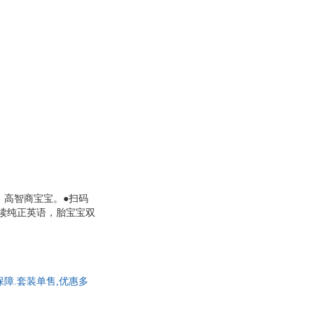
、高智商宝宝。●扫码
朗读纯正英语，胎宝宝双
保障.套装单售,优惠多