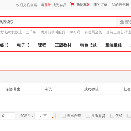
购物车
0
我的订单
我的云书房
欢迎光临当当，请
登录
成为会员
全部
全部分
搜:
新时代版上下五千年
离开前请叫醒我
学习观
有兽焉全集
唐诗三百首译注
尾品汇
图书
签书
电子书
课程
正版教材
特色书城
童装童鞋
电子书
音像
影视
时尚美
母婴用
玩具
保健/养生
考试
成功/励志
社会
孕婴服
青春文学
工业技术
童装童
家居日
家具装
配送至：
北京
当当自营
只看有货
促销
服装
特卖
预售
入驻商家
鞋