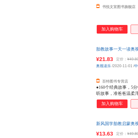
书悦文宣图书旗舰店
加入购物车
胎教故事一天一读奥视读乐
¥21.83
定价：
¥49.8
奥视读乐
/2020-11-01
/
中
百特图书专营店
●160个经典故事，
听故事，准爸爸温柔浑
语启蒙不踩坑。●贯穿
加入购物车
新风国学胎教启蒙奥视
多,可开发票,放心选购
¥13.63
定价：
¥49.8