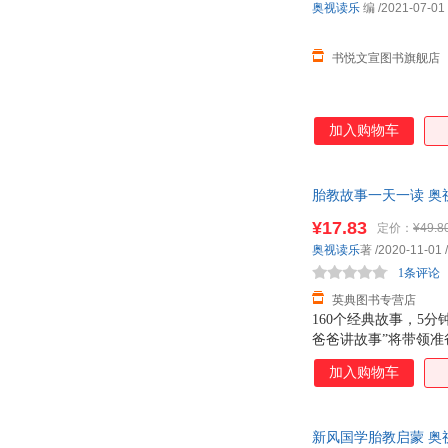
奥视读乐
编
/2021-07-01
书悦文宣图书旗舰店
加入购物车
胎教故事一天一读 奥视读
¥17.83
定价：
¥49.8
奥视读乐
著
/2020-11-01
/
1条评论
英典图书专营店
160个经典故事，5
爸爸讲故事”将带领
英语故事、英语儿歌
加入购物车
于潜移默化中促进胎
呵护自己的身体。
新风国学胎教启蒙 奥