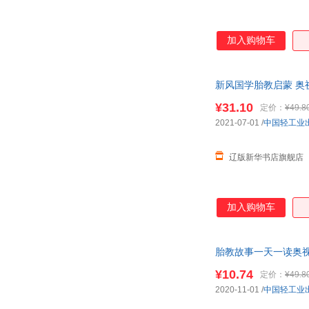
加入购物车
新风国学胎教启蒙 奥视读
¥31.10
定价：
¥49.8
2021-07-01
/
中国轻工业
辽版新华书店旗舰店
加入购物车
胎教故事一天一读奥视
多,可开发票,放心选购
¥10.74
定价：
¥49.8
2020-11-01
/
中国轻工业