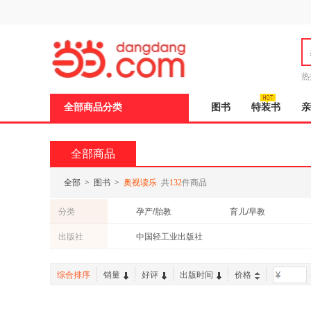
新
窗
口
打
开
无
障
热
碍
邮
说
全部商品分类
图书
特装书
亲
明
页
面,
按
全部商品
Ctrl
加
波
全部
>
图书
>
奥视读乐
共
132
件商品
浪
键
分类
孕产/胎教
育儿/早教
打
开
科普读物
文化
出版社
中国轻工业出版社
导
盲
模
综合排序
销量
好评
出版时间
价格
-
式