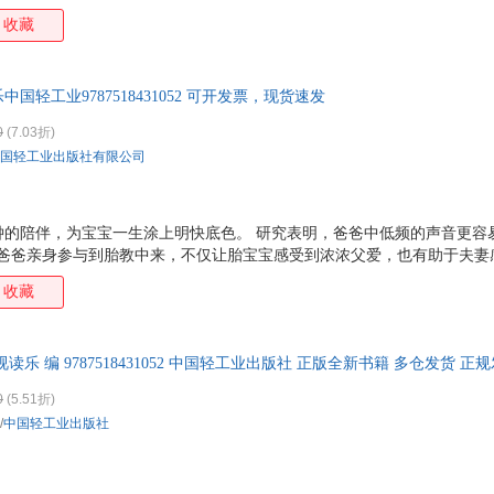
音频二维码，纯正发音，助力孕妈妈开展语言胎教！ 每一个胎教故事均巧
收藏
宝宝全脑开发。 每周提示胎宝宝和孕变化，让孕妈妈心中有数，更有针对
国轻工业9787518431052 可开发票，现货速发
0
(7.03折)
国轻工业出版社有限公司
分钟的陪伴，为宝宝一生涂上明快底色。 研究表明，爸爸中低频的声音更容
准爸爸亲身参与到胎教中来，不仅让胎宝宝感受到浓浓父爱，也有助于夫妻
音频二维码，纯正发音，助力孕妈妈开展语言胎教！ 每一个胎教故事均巧
收藏
宝宝全脑开发。 每周提示胎宝宝和孕变化，让孕妈妈心中有数，更有针对
乐 编 9787518431052 中国轻工业出版社 正版全新书籍 多仓发货 正
0
(5.51折)
/
中国轻工业出版社