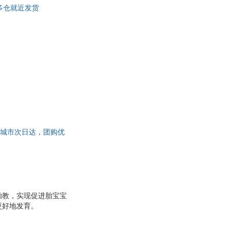
 多仓就近发货
具
品
外
品
讯
音
公
器
5%城市次日达，团购优
胎教，实现促进胎宝宝
更好地发育。