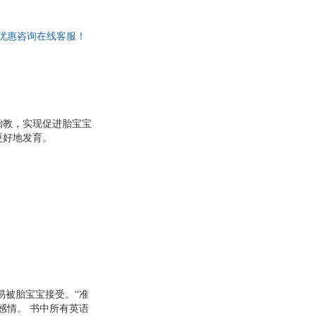
购优惠咨询在线客服！
胎教，实现促进胎宝宝
更好地发育。
易被胎宝宝接受。“准
感情。 书中所有英语