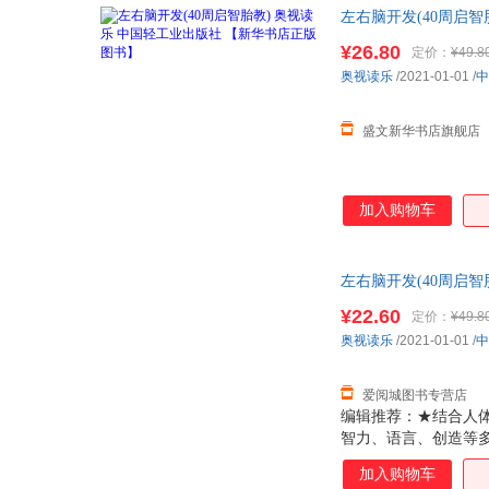
左右脑开发(40周启
¥26.80
定价：
¥49.8
奥视读乐
/2021-01-01
/
中
盛文新华书店旗舰店
加入购物车
左右脑开发(40周启
惠咨询在线客服！
¥22.60
定价：
¥49.8
奥视读乐
/2021-01-01
/
中
爱阅城图书专营店
编辑推荐：★结合人
智力、语言、创造等
加入购物车