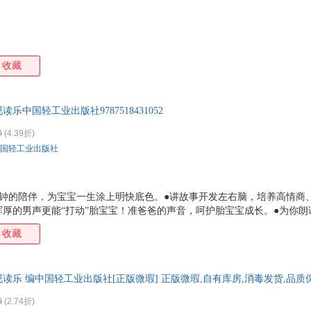
收藏
中国轻工业出版社9787518431052
0
(4.39折)
国轻工业出版社
5分钟的陪伴，为宝宝一生涂上明快底色。●讲故事开发左右脑，培养高情商
厚的男声更能“打动”胎宝宝！准爸爸的声音，呵护胎宝宝成长。●为你
全书的孕程“进度条”，“剧透”胎宝宝的成长和孕妈妈的变化。
收藏
读乐 编中国轻工业出版社[正版微瑕] 正版微瑕,自有库房,消毒发货,品质
0
(2.74折)