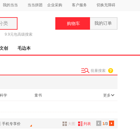
我的当当
当当拼团
企业采购
客户服务
切换无障碍
分类
我的订单
购物车
类
9.9元包
高级搜索
文创
毛边本
批量搜索
妆
品
科学
童书
更多
饰
鞋
用
饰
手机专享价
大图
列表
1
/3