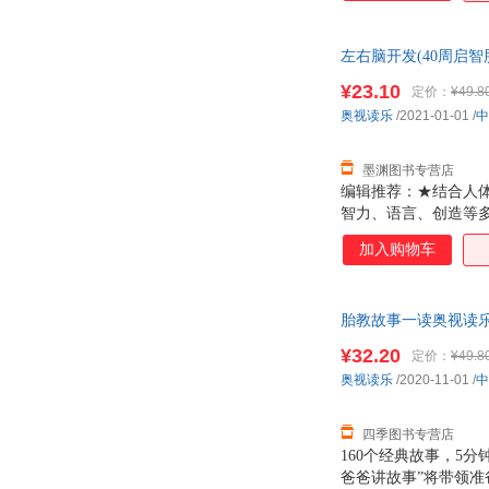
左右脑开发(40周启
¥23.10
定价：
¥49.8
奥视读乐
/2021-01-01
/
中
墨渊图书专营店
编辑推荐：★结合人
智力、语言、创造等
加入购物车
胎教故事一读奥视读乐中
¥32.20
定价：
¥49.8
奥视读乐
/2020-11-01
/
中
四季图书专营店
160个经典故事，5
爸爸讲故事”将带领