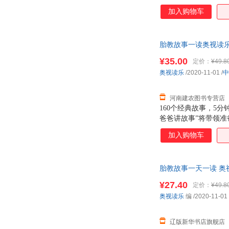
故事、英语儿歌均有
加入购物车
材，于潜移默化中胎
的身体。
胎教故事一读奥视读乐中
¥35.00
定价：
¥49.8
奥视读乐
/2020-11-01
/
中
河南建农图书专营店
160个经典故事，5
爸爸讲故事”将带领
故事、英语儿歌均有
加入购物车
材，于潜移默化中胎
的身体。
胎教故事一天一读 奥视读
¥27.40
定价：
¥49.8
奥视读乐
编
/2020-11-01
辽版新华书店旗舰店