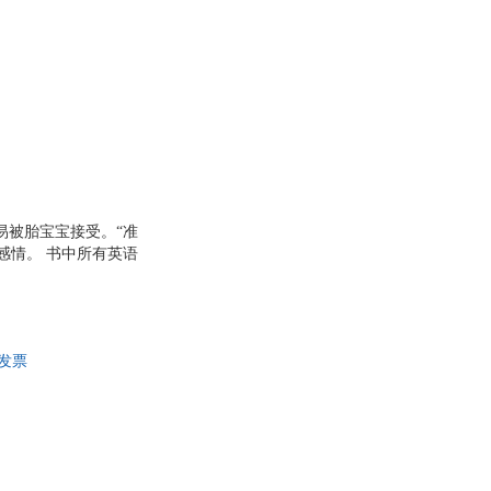
妙融入了大脑开发素
地开展胎教、呵护自己
易被胎宝宝接受。“准
感情。 书中所有英语
妙融入了大脑开发素
地开展胎教、呵护自己
规发票