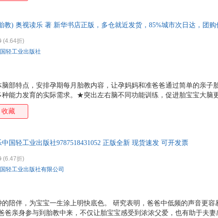
智胎教) 奥视读乐 著 新华书店正版，多仓就近发货，85%城市次日达，团
0
(4.64折)
国轻工业出版社
体脑部特点，安排孕期每月胎教内容，让孕妈妈和准爸爸通过简单的亲子
多种能力发育的实际需求。★突出左右脑不同功能训练，促进胎宝宝大脑
收藏
国轻工业出版社9787518431052 正版全新 现货速发 可开发票
0
(6.47折)
国轻工业出版社有限公司
分钟的陪伴，为宝宝一生涂上明快底色。 研究表明，爸爸中低频的声音更容
准爸爸亲身参与到胎教中来，不仅让胎宝宝感受到浓浓父爱，也有助于夫妻