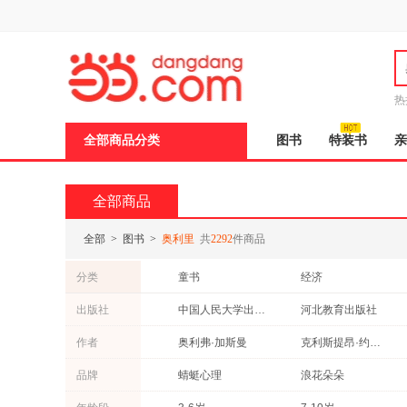
新
窗
口
打
开
无
障
热
碍
说
全部商品分类
图书
特装书
亲
明
页
面,
按
全部商品
Ctrl
加
波
全部
>
图书
>
奥利里
共
2292
件商品
浪
键
分类
童书
经济
打
开
中小学用书
艺术
出版社
中国人民大学出版社
河北教育出版社
导
成功/励志
烹饪/美食
盲
贵州人民出版社
华东师范大学出版社
作者
奥利弗·加斯曼
克利斯提昂·约里波瓦
模
考试
外语
式
浙江教育出版社
上海音乐出版社
张健
克莱尔
品牌
蜻蜓心理
浪花朵朵
保健/养生
动漫/幽默
天津科学技术出版社
安徽教育出版社
王占华
魏薇
农业/林业
投资理财