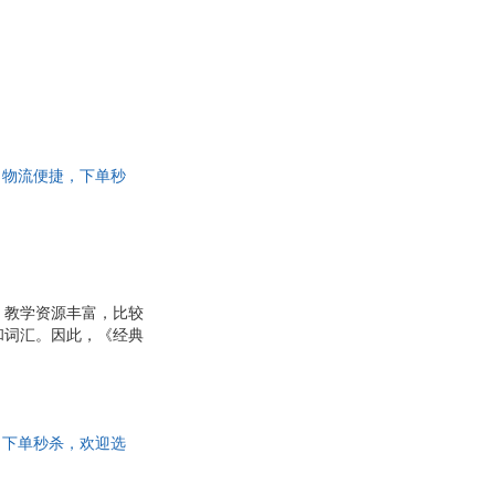
货，物流便捷，下单秒
范。教学资源丰富，比较
和词汇。因此，《经典
，又便于他们掌握相应的
为计算机、软件工程、信
的教材。
捷，下单秒杀，欢迎选