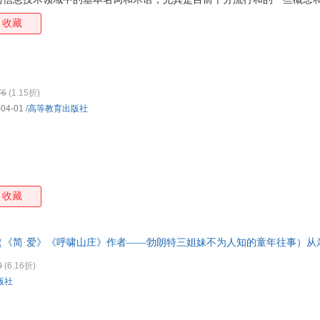
英语(2014英文)》既有助于读者了解和掌握计算机及信息技术基础知识
收藏
语的阅读能力。《经典原版书库:计算机专业英语(2014英文)》既可作
算机专业英语”课程的教材，也可作为相应专业的“计算机导论”双语课程
76
(1.15折)
-04-01
/
高等教育出版社
收藏
（《简·爱》《呼啸山庄》作者——勃朗特三姐妹不为人知的童年往事）从
证正版 可提供发票
0
(6.16折)
版社