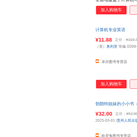
原版书库:计算机专业
加入购物车
英文词汇，提高专业英
息技术及相关专业“计
计算机专业英语
¥11.88
定价：
¥103.
（美）
奥利里
等编
/2008
卓尔图书专营店
加入购物车
勃朗特姐妹的小小书
世界名著，看小女 保
¥32.00
定价：
¥52.0
2025-03-01
/
贵州人民出
哈尼兔图书专营店