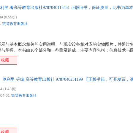
利里 著高等教育出版社9787040115451 正版旧书，保证质量，此书为
20
(0.55折)
1
/
高等教育出版社
展示与基本概念相关的实用说明、与现实设备相对应的实物图片，并通过
解与掌握。本书由10个部分和一些附录组成，主要内容包括：信息技术与
知识，以及计算机类型、微型计算机硬件知识；应用软件，包括软件在实
收藏
件、数据库管理系统、演示图例、实用与集成软件包；系统软件，包括操
译器；系统元件，包括电子数据与指令单元、系统主板、微处理器、存储器
缆；输入与输出；二级存储器；网际连接、无线变革与通信，包括通信通
奥利里 等编 高等教育出版社 9787040231199 【正版书籍，可开发票，
网络类型；因特网，网络与电子商务；私密性，安全，人机工
84
(1.43折)
-04-01
/
高等教育出版社
收藏