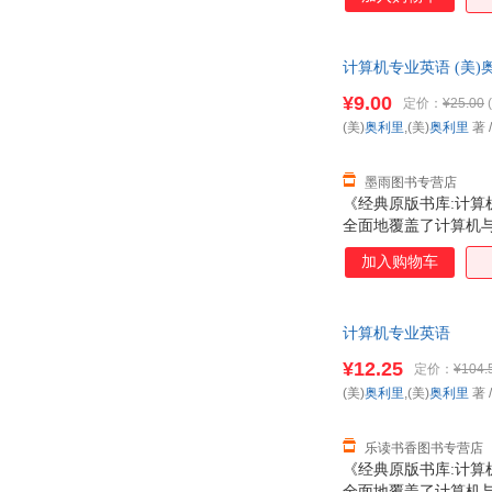
计算机专业英语 (美
购！
¥9.00
定价：
¥25.00
(
(美)
奥利里
,(美)
奥利里
著
墨雨图书专营店
《经典原版书库:计算
全面地覆盖了计算机
原版书库:计算机专业
加入购物车
英文词汇，提高专业英
息技术及相关专业“计
计算机专业英语
¥12.25
定价：
¥104.
(美)
奥利里
,(美)
奥利里
著
乐读书香图书专营店
《经典原版书库:计算
全面地覆盖了计算机