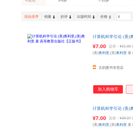
年龄段
3-6岁
7-10岁
江苏凤凰少年儿童出版社
东北财经大学出版社
安东尼奥·尼奥利
朱塞佩·查玛科里
中国水利水电出版社
作家出版社
温贝托·拉莫斯
孙阳雨
综合排序
销量
好评
出版时间
价格
-
海豚出版社
石油工业出版社
丹尼尔
丹·斯洛特
天津科技翻译出版社
四川美术出版社
中国旅游出版社
中国民族摄影艺术出版社
计算机科学引论 (美
购！
新星出版社
北方妇女儿童出版社
¥7.00
定价：
¥21.00
(
解放军出版社
(美)
奥利里
,(美)
奥利里
著
古韵图书专营店
加入购物车
计算机科学引论 (美
迎选购！
¥7.00
定价：
¥39.37
(
(美)
奥利里
,(美)
奥利里
著