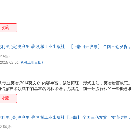
收藏
)奥利里,(美)奥利里 著 机械工业出版社，【正版可开发票】 全国三仓发
2.6折)
/2015-02-01
/
机械工业出版社
机专业英语(2014英文)》内容丰富，叙述简练，形式生动，英语语言规
与信息技术领域中的基本名词和术语，尤其是目前十分流行和的一些概念
英语(2014英文)》既有助于读者了解和掌握计算机及信息技术基础知识
收藏
语的阅读能力。《经典原版书库:计算机专业英语(2014英文)》既可作
算机专业英语”课程的教材，也可作为相应专业的“计算机导论”双语课程
)奥利里,(美)奥利里 著 机械工业出版社【正版】 全国三仓发货，物流便
2.56折)