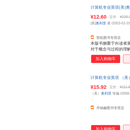
计算机专业英语[美]奥
票！
¥12.60
定价：
¥230.
[美]
奥利里
著
/2003-01-0
荣拓图书专营店
本版书侧重于向读者
对于概念与过程的理
件、应用软件的基本
加入购物车
字处理软件、表格软
备驱动程序、语言编
卡、总线、端口与线
计算机专业英语 （美）
输、网络系统结构、
¥15.92
定价：
¥111.
（美）
奥利里
等编
/2008
丹纳赫图书专营店
加入购物车