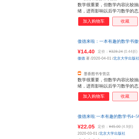
数学很重要，但数学内容比较抽
绪，进而影响以后学习数学的态
由想象力丰富的趣味故事引发出
加入购物车
收藏
的了解和运用中来，带孩子发现
趣，开发数学思维。 本书有生
趣的故事，向孩子渗透重要的数
傲德来啦：一本有趣的数学书傲德 著
求知欲。
书，保证质量，此书为单本而非
¥14.40
定价：
¥328.24
(0.44折)
傲德
著
/2020-04-01
/
北京大学出版
墨香图书专营店
数学很重要，但数学内容比较抽
绪，进而影响以后学习数学的态
由想象力丰富的趣味故事引发出
加入购物车
收藏
的了解和运用中来，带孩子发现
趣，开发数学思维。 本书有生
趣的故事，向孩子渗透重要的数
傲德来啦:一本有趣的数学书4~
求知欲。
枯燥的数学做成美味的巧克力让
¥22.05
定价：
¥45.00
(4.9折)
学书(4-5年级)
2020-03-01
/
北京大学出版社