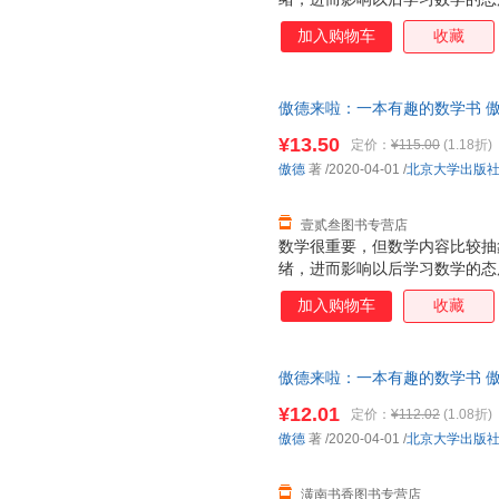
由想象力丰富的趣味故事引发出
加入购物车
收藏
的了解和运用中来，带孩子发现
趣，开发数学思维。 本书有生
趣的故事，向孩子渗透重要的数
傲德来啦：一本有趣的数学书 傲
求知欲。
由退换】
¥13.50
定价：
¥115.00
(1.18折)
傲德
著
/2020-04-01
/
北京大学出版
壹贰叁图书专营店
数学很重要，但数学内容比较抽
绪，进而影响以后学习数学的态
由想象力丰富的趣味故事引发出
加入购物车
收藏
的了解和运用中来，带孩子发现
趣，开发数学思维。 本书有生
趣的故事，向孩子渗透重要的数
傲德来啦：一本有趣的数学书 傲德 著
求知欲。
开发票，优质售后，支持7天无
¥12.01
定价：
¥112.02
(1.08折)
傲德
著
/2020-04-01
/
北京大学出版
潢南书香图书专营店