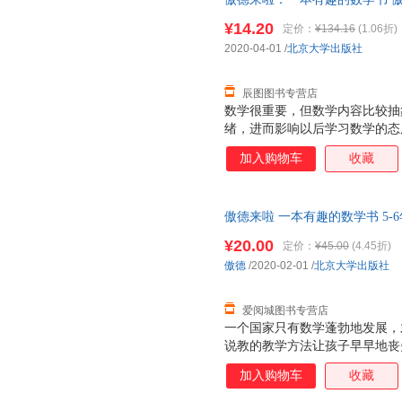
后，支持7天无理由退换】
¥14.20
定价：
¥134.16
(1.06折)
2020-04-01
/
北京大学出版社
辰图图书专营店
数学很重要，但数学内容比较抽
绪，进而影响以后学习数学的态
由想象力丰富的趣味故事引发出
加入购物车
收藏
的了解和运用中来，带孩子发现
趣，开发数学思维。 本书有生
趣的故事，向孩子渗透重要的数
傲德来啦 一本有趣的数学书 5-
求知欲。
版，多仓就近发货，85%城市
¥20.00
定价：
¥45.00
(4.45折)
傲德
/2020-02-01
/
北京大学出版社
爱阅城图书专营店
一个国家只有数学蓬勃地发展，
说教的教学方法让孩子早早地丧
书以幽默有趣的漫画故事，消除
加入购物车
收藏
乐，更给予他们知识与启示。 
生 在低幼阶段，各种绘本铺天