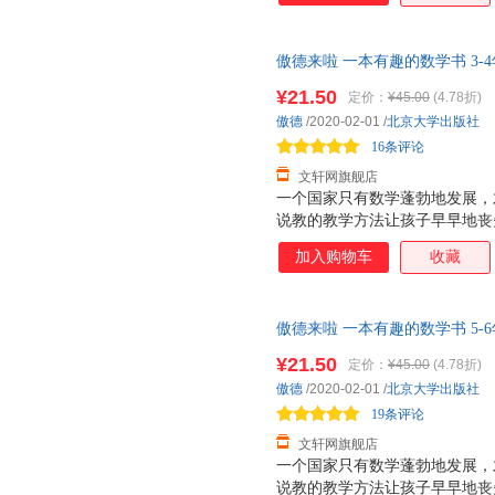
傲德来啦 一本有趣的数学书 3-
项同步训练zui强大脑第七季明
¥21.50
定价：
¥45.00
(4.78折)
85%城市次日达，团购优惠咨询
傲德
/2020-02-01
/
北京大学出版社
16条评论
文轩网旗舰店
一个国家只有数学蓬勃地发展，
说教的教学方法让孩子早早地丧
书以幽默有趣的漫画故事，消除
加入购物车
收藏
乐，更给予他们知识与启示。 
生 在低幼阶段，各种绘本铺天
少得多。事实上，将知识性与趣
傲德来啦 一本有趣的数学书 5-
用漫画形式呈现，必定有助于激
项同步训练zui强大脑第七季明
解。本书立足于科，着眼于普，
¥21.50
定价：
¥45.00
(4.78折)
85%城市次日达，团购优惠咨询
趣。 ——数学科普作家 彭翕成
傲德
/2020-02-01
/
北京大学出版社
学习，尤其数学学习，是件苦差
19条评论
的巧克力，让学
文轩网旗舰店
一个国家只有数学蓬勃地发展，
说教的教学方法让孩子早早地丧