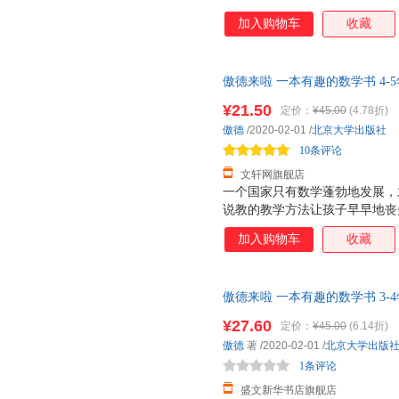
书以幽默有趣的漫画故事，消除
加入购物车
收藏
乐，更给予他们知识与启示。 
生 在低幼阶段，各种绘本铺天
少得多。事实上，将知识性与趣
傲德来啦 一本有趣的数学书 4-
用漫画形式呈现，必定有助于激
项同步训练zui强大脑第七季明
解。本书立足于科，着眼于普，
¥21.50
定价：
¥45.00
(4.78折)
85%城市次日达，团购优惠咨询
趣。 ——数学科普作家 彭翕成
傲德
/2020-02-01
/
北京大学出版社
学习，尤其数学学习，是件苦差
10条评论
的巧克力，让学
文轩网旗舰店
一个国家只有数学蓬勃地发展，
说教的教学方法让孩子早早地丧
书以幽默有趣的漫画故事，消除
加入购物车
收藏
乐，更给予他们知识与启示。 
生 在低幼阶段，各种绘本铺天
少得多。事实上，将知识性与趣
傲德来啦 一本有趣的数学书 3-
用漫画形式呈现，必定有助于激
版图书】 正规电子发票 多仓就
解。本书立足于科，着眼于普，
¥27.60
定价：
¥45.00
(6.14折)
趣。 ——数学科普作家 彭翕成
傲德
著
/2020-02-01
/
北京大学出版
学习，尤其数学学习，是件苦差
1条评论
的巧克力，让学
盛文新华书店旗舰店