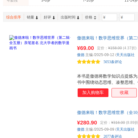
年龄段
3-6岁
7-10岁
11-14岁
综合排序
销量
好评
出版时间
价格
-
傲德来啦！数学思维世界（第二
书 傲德老师精心打磨的第二辑
¥69.00
定价：
¥158.00
(4.37折)
凑整思维，倍数思维，对称与代
傲德
主编
/2025-09-12
/
天天出版社
阅读中，探索数学思维的奥秘，
5053条评论
本书是傲德将数学知识点提炼为
书中围绕动态思维、凑整思维、
思维，通过奇幻爆笑的故事情节
加入购物车
收藏
数学的本质。 傲德用独特的视
的场景，让学习变得直观又有趣
阅读中收获思维的乐趣与成长!
傲德来啦！数学思维世界（全10
激发孩子数学兴趣，培养数学思
¥280.90
定价：
¥316.00
(8.89折
孩子轻松掌握凑整思维、倍数思
傲德
主编
/2025-09-09
/
天天出版社
号思维、单位思维、叠加与减少
2077条评论
在快乐的阅读中，探索数学思维