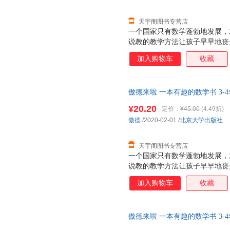
天宇阁图书专营店
一个国家只有数学蓬勃地发展，
说教的教学方法让孩子早早地丧
书以幽默有趣的漫画故事，消除
加入购物车
收藏
乐，更给予他们知识与启示。 
生 在低幼阶段，各种绘本铺天
少得多。事实上，将知识性与趣
傲德来啦 一本有趣的数学书 3-
用漫画形式呈现，必定有助于激
近发货，85%城市次日达，团
解。本书立足于科，着眼于普，
¥20.20
定价：
¥45.00
(4.49折)
趣。 ——数学科普作家 彭翕成
傲德
/2020-02-01
/
北京大学出版社
学习，尤其数学学习，是件苦差
的巧克力，让学
天宇阁图书专营店
一个国家只有数学蓬勃地发展，
说教的教学方法让孩子早早地丧
书以幽默有趣的漫画故事，消除
加入购物车
收藏
乐，更给予他们知识与启示。 
生 在低幼阶段，各种绘本铺天
少得多。事实上，将知识性与趣
傲德来啦 一本有趣的数学书 3-
用漫画形式呈现，必定有助于激
近发货，85%城市次日达，团
解。本书立足于科，着眼于普，