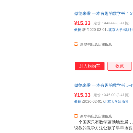
趣，开发数学思维。 本书有生
趣的故事，向孩子渗透重要的数
傲德来啦 一本有趣的数学书 4-
求知欲。
店旗舰店】 新华正版全新 正规
¥15.33
定价：
¥45.00
(3.41折)
优惠咨询：13284178503
傲德
著
/2020-02-01
/
北京大学出版
新华书店总店旗舰店
加入购物车
收藏
傲德来啦 一本有趣的数学书 3-
旗舰店】 新华正版全新 正规发
¥15.33
定价：
¥45.00
(3.41折)
惠咨询：13284178503
傲德
/2020-02-01
/
北京大学出版社
新华书店总店旗舰店
一个国家只有数学蓬勃地发展，
说教的教学方法让孩子早早地丧