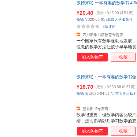
傲德来啦 一本有趣的数学书 4-
用漫画形式呈现，必定有助于激
近发货，85%城市次日达，团
解。本书立足于科，着眼于普，
¥20.40
定价：
¥45.00
(4.54折)
趣。 ——数学科普作家 彭翕成
傲德
/2020-02-01
/
北京大学出版社
学习，尤其数学学习，是件苦差
3条评论
的巧克力，让学
四川新华书店教育专营店
一个国家只有数学蓬勃地发展，
说教的教学方法让孩子早早地丧
书以幽默有趣的漫画故事，消除
加入购物车
收藏
乐，更给予他们知识与启示。 
生 在低幼阶段，各种绘本铺天
少得多。事实上，将知识性与趣
傲德来啦：一本有趣的数学书傲德 著
用漫画形式呈现，必定有助于激
书，保证质量，此书为单本而非
解。本书立足于科，着眼于普，
¥18.70
定价：
¥330.88
(0.57折)
趣。 ——数学科普作家 彭翕成
傲德
著
/2020-04-01
/
北京大学出版
学习，尤其数学学习，是件苦差
的巧克力，让学
墨香图书专营店
数学很重要，但数学内容比较抽
绪，进而影响以后学习数学的态
由想象力丰富的趣味故事引发出
加入购物车
收藏
的了解和运用中来，带孩子发现