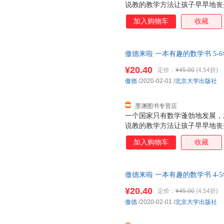
说教的教学方法让孩子早早地丧
书以幽默有趣的漫画故事，消除
加入购物车
收藏
乐，更给予他们知识与启示。 
生 在低幼阶段，各种绘本铺天
少得多。事实上，将知识性与趣
傲德来啦 一本有趣的数学书 5-
用漫画形式呈现，必定有助于激
货，85%城市次日达，团购优
解。本书立足于科，着眼于普，
¥20.40
定价：
¥45.00
(4.54折)
趣。 ——数学科普作家 彭翕成
傲德
/2020-02-01
/
北京大学出版社
学习，尤其数学学习，是件苦差
的巧克力，让学
墨渊图书专营店
一个国家只有数学蓬勃地发展，
说教的教学方法让孩子早早地丧
书以幽默有趣的漫画故事，消除
加入购物车
收藏
乐，更给予他们知识与启示。 
生 在低幼阶段，各种绘本铺天
少得多。事实上，将知识性与趣
傲德来啦 一本有趣的数学书 4-
用漫画形式呈现，必定有助于激
货，85%城市次日达，团购优
解。本书立足于科，着眼于普，
¥20.40
定价：
¥45.00
(4.54折)
趣。 ——数学科普作家 彭翕成
傲德
/2020-02-01
/
北京大学出版社
学习，尤其数学学习，是件苦差
的巧克力，让学