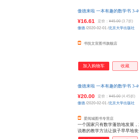
少得多。事实上，将知识性与趣
傲德来啦 一本有趣的数学书 3-
用漫画形式呈现，必定有助于激
瑕,自有库房,消毒发货,品质保障
解。本书立足于科，着眼于普，
¥16.61
定价：
¥45.00
(3.7折)
趣。 ——数学科普作家 彭翕成
傲德
/2020-02-01
/
北京大学出版社
学习，尤其数学学习，是件苦差
的巧克力，让学
书悦文宣图书旗舰店
加入购物车
收藏
傲德来啦 一本有趣的数学书 3-
版，多仓就近发货，85%城市
¥20.00
定价：
¥45.00
(4.45折)
傲德
/2020-02-01
/
北京大学出版社
爱阅城图书专营店
一个国家只有数学蓬勃地发展，
说教的教学方法让孩子早早地丧
书以幽默有趣的漫画故事，消除