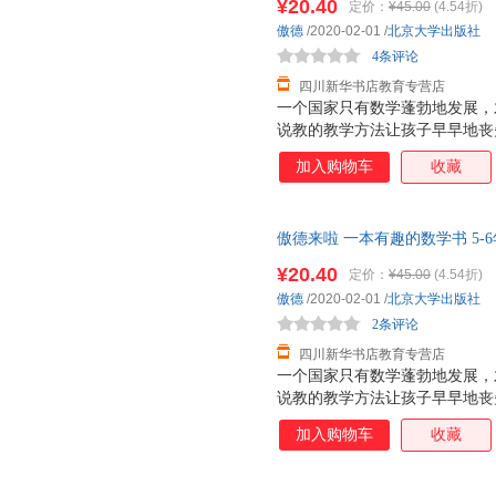
¥20.40
定价：
¥45.00
(4.54折)
趣。 ——数学科普作家 彭翕成
傲德
/2020-02-01
/
北京大学出版社
学习，尤其数学学习，是件苦差
4条评论
的巧克力，让学
四川新华书店教育专营店
一个国家只有数学蓬勃地发展，
说教的教学方法让孩子早早地丧
书以幽默有趣的漫画故事，消除
加入购物车
收藏
乐，更给予他们知识与启示。 
生 在低幼阶段，各种绘本铺天
少得多。事实上，将知识性与趣
傲德来啦 一本有趣的数学书 5-
用漫画形式呈现，必定有助于激
近发货，85%城市次日达，团
解。本书立足于科，着眼于普，
¥20.40
定价：
¥45.00
(4.54折)
趣。 ——数学科普作家 彭翕成
傲德
/2020-02-01
/
北京大学出版社
学习，尤其数学学习，是件苦差
2条评论
的巧克力，让学
四川新华书店教育专营店
一个国家只有数学蓬勃地发展，
说教的教学方法让孩子早早地丧
书以幽默有趣的漫画故事，消除
加入购物车
收藏
乐，更给予他们知识与启示。 
生 在低幼阶段，各种绘本铺天
少得多。事实上，将知识性与趣