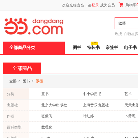
新
购物车
欢迎光临当当，请
登录
成为会员
窗
口
打
开
无
障
热搜:
白狼星
碍
师3
重建秦
说
全部商品分类
图书
特装书
亲签书
电子书
明
页
面,
按
全部商品
Ctrl
加
波
全部
>
图书
>
傲德
浪
键
分类
童书
中小学用书
艺术
打
开
计算机/网络
社会科学
科普读
出版社
北京大学出版社
上海音乐出版社
天天出
导
历史
工业技术
文学
盲
机械工业出版社
晨光出版社
作者
张傲飞
叶红婷
卜劳恩
模
动漫/幽默
自然科学
外语
式
科学出版社
辽海出版社
埃·奥
埃·奥·卜劳恩
哈德利·
百科类型
数理化
体育/运动
法律
成功/励
北京师范大学出版社
同济大学出版社
吉林出
保健/养生
工具书
旅游/地