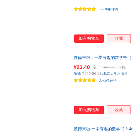
百题通，助力每个小读者收获思
12736条评论
加入购物车
收藏
傲德来啦：一本有趣的数学书（5
星选手，新浪全国五星金牌教师
¥23.40
定价：
¥45.00
(5.2折)
数学！《好妈妈胜过好老师》作
傲德
/2020-04-11
/
北京大学出版社
的巧克力，让学生瞬间就爱上数
3575条评论
加入购物车
收藏
傲德来啦 一本有趣的数学书 3-4年级