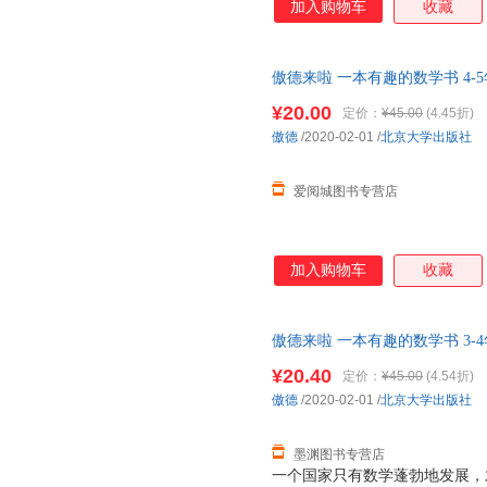
加入购物车
收藏
乐，更给予他们知识与启示。 
生 在低幼阶段，各种绘本铺天
少得多。事实上，将知识性与趣
傲德来啦 一本有趣的数学书 4-
用漫画形式呈现，必定有助于激
版，多仓就近发货，85%城市
解。本书立足于科，着眼于普，
¥20.00
定价：
¥45.00
(4.45折)
趣。 ——数学科普作家 彭翕成
傲德
/2020-02-01
/
北京大学出版社
学习，尤其数学学习，是件苦差
的巧克力，让学
爱阅城图书专营店
加入购物车
收藏
傲德来啦 一本有趣的数学书 3-
货，85%城市次日达，团购优
¥20.40
定价：
¥45.00
(4.54折)
傲德
/2020-02-01
/
北京大学出版社
墨渊图书专营店
一个国家只有数学蓬勃地发展，