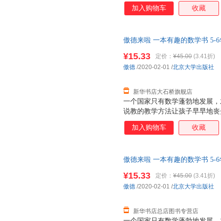
书以幽默有趣的漫画故事，消除
加入购物车
收藏
乐，更给予他们知识与启示。 
生 在低幼阶段，各种绘本铺天
少得多。事实上，将知识性与趣
傲德来啦 一本有趣的数学书 5-
店】 新华正版全新 正规发票 
¥15.33
定价：
¥45.00
(3.41折)
询：13284178503
傲德
/2020-02-01
/
北京大学出版社
新华书店大石桥旗舰店
一个国家只有数学蓬勃地发展，
说教的教学方法让孩子早早地丧
书以幽默有趣的漫画故事，消除
加入购物车
收藏
乐，更给予他们知识与启示。 
生 在低幼阶段，各种绘本铺天
少得多。事实上，将知识性与趣
傲德来啦 一本有趣的数学书 5-
自营】 新华正版全新 正规发票
¥15.33
定价：
¥45.00
(3.41折)
咨询：13284178503
傲德
/2020-02-01
/
北京大学出版社
新华书店总店图书专营店
一个国家只有数学蓬勃地发展，