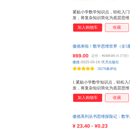
紧贴小学数学知识点，轻松入门
发，将复杂知识简化为底层思维
让孩子在漫画中轻松入门数学世
加入购物车
收藏
幻爆笑漫画，电影般的冒险故事：
险故事，开启主角与他朋友们的
搞笑对白到趣味形象，让读者置
傲德来啦！数学思维世界（全5册
习的第一步，孩子笑着学知识才
激发孩子数学兴趣，培养数学思
助成长： 教学经验丰富的傲德
¥69.00
定价：
¥158.00
(4.37折)
画书20个爆笑的奇幻探险故事，
思维串联知识点，由点到线、由
傲德
/2025-03-19
/
天天出版社
知识61道例题17节讲解视频，
通，助力每个小读者收获思维的
20276条评论
秘，感受思考的魅力！
1.紧贴小学数学知识点，轻松入
发，将复杂知识简化为底层思维
让孩子在漫画中轻松入门数学世
加入购物车
收藏
奇幻爆笑漫画，电影般的冒险故事
冒险故事，开启主角与他朋友们
从搞笑对白到趣味形象，让读者
傲德系列丛书思维探险记：数学
学习的第一步，孩子笑着学知识才
逻辑助成长 ： 教学经验丰富
¥
23.40 - ¥0.23
数学思维串联知识点，由点到线