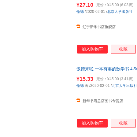
【新华书店正版书籍】
¥27.10
定价：
¥45.00
(6.03折)
傲德
/2020-02-01
/
北京大学出版社
辽宁新华书店旗舰店
加入购物车
收藏
傲德来啦 一本有趣的数学书 4-
店自营】 新华正版全新 正规发
¥15.33
定价：
¥45.00
(3.41折)
惠咨询：13284178503
傲德
著
/2020-02-01
/
北京大学出版
新华书店总店图书专营店
加入购物车
收藏