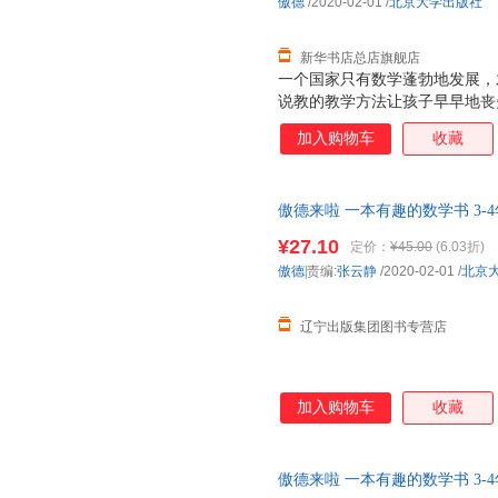
傲德
/2020-02-01
/
北京大学出版社
新华书店总店旗舰店
一个国家只有数学蓬勃地发展，
说教的教学方法让孩子早早地丧
书以幽默有趣的漫画故事，消除
加入购物车
收藏
乐，更给予他们知识与启示。 
生 在低幼阶段，各种绘本铺天
少得多。事实上，将知识性与趣
傲德来啦 一本有趣的数学书 3-
正版书籍】 正规电子发票 多仓
¥27.10
定价：
¥45.00
(6.03折)
傲德|
责编:
张云静
/2020-02-01
/
北京
辽宁出版集团图书专营店
加入购物车
收藏
傲德来啦 一本有趣的数学书 3-4年级