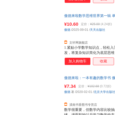
乐，更给予他们知识与启示。 
在低幼阶段，各种绘本铺天盖地
得多。事实上，将知识性与趣味
傲德来啦数学思维世界第一辑 单
漫画形式呈现，必定有助于激发
学金牌名师傲德数学思维训练书
解。本书立足于科，着眼于普，
¥10.60
定价：
¥25.00
(4.24折)
就近发货，85%城市次日达，
趣。 数学科普作家 彭翕成 傲
傲德
/2025-09-01
/
天天出版社
习，尤其数学学习，是件苦差事
巧克力，让学生瞬间就爱上
文轩网旗舰店
1.紧贴小学数学知识点，轻松
发，将复杂知识简化为底层思维
让孩子在漫画中轻松入门数学世
加入购物车
收藏
奇幻爆笑漫画，电影般的冒险故
险故事，开启主角与他朋友们的
搞笑对白到趣味形象，让读者置
傲德来啦：一本有趣的数学书 傲德 著
习的第一步，孩子笑着学知识才
开发票，优质售后，支持7天无
辑助成长：教学经验丰富的傲德
¥7.34
定价：
¥102.68
(0.72折)
学思维串联知识点，由点到线、
傲德
著
/2020-02-01
/
北京大学出版
题通，助力每个小读者收获思维的
图书中的二维码即可进入“数
潢南书香图书专营店
数学很重要，但数学内容比较抽
绪，进而影响以后学习数学的态