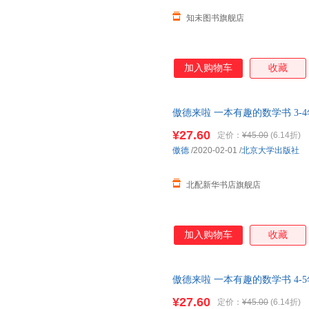
知未图书旗舰店
加入购物车
收藏
傲德来啦 一本有趣的数学书 3-
书籍】 正版全新书籍 正规发票
¥27.60
定价：
¥45.00
(6.14折)
傲德
/2020-02-01
/
北京大学出版社
北配新华书店旗舰店
加入购物车
收藏
傲德来啦 一本有趣的数学书 4-
书书籍】 新华书店 正版全新书籍
¥27.60
定价：
¥45.00
(6.14折)
达！