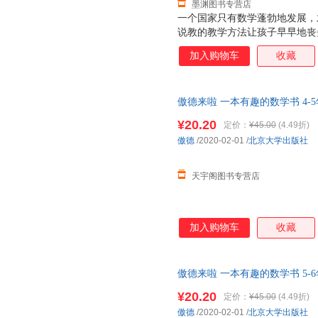
墨渊图书专营店
一个国家只有数学蓬勃地发展，
说教的教学方法让孩子早早地丧
书以幽默有趣的漫画故事，消除
加入购物车
收藏
乐，更给予他们知识与启示。 
生 在低幼阶段，各种绘本铺天
少得多。事实上，将知识性与趣
傲德来啦 一本有趣的数学书 4-
用漫画形式呈现，必定有助于激
近发货，85%城市次日达，团
解。本书立足于科，着眼于普，
¥20.20
定价：
¥45.00
(4.49折)
趣。 ——数学科普作家 彭翕成
傲德
/2020-02-01
/
北京大学出版社
学习，尤其数学学习，是件苦差
的巧克力，让学
天宇阁图书专营店
加入购物车
收藏
傲德来啦 一本有趣的数学书 5-
近发货，85%城市次日达，团
¥20.20
定价：
¥45.00
(4.49折)
傲德
/2020-02-01
/
北京大学出版社