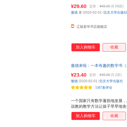
正版全新书籍 多仓发货 正规发
¥29.60
定价：
¥45.00
(6.58折)
傲德
著
/2020-02-01
/
北京大学出版
辽版新华书店旗舰店
加入购物车
收藏
傲德来啦：一本有趣的数学书（3
牌教师，漫画数学“傲德来啦”
¥23.40
定价：
¥45.00
(5.2折)
枯燥的数学做成美味的巧克力，
傲德
/2020-02-01
/
北京大学出版社
4006186622
5387条评论
一个国家只有数学蓬勃地发展，
说教的教学方法让孩子早早地丧
书以幽默有趣的漫画故事，消除
加入购物车
收藏
乐，更给予他们知识与启示。 
在低幼阶段，各种绘本铺天盖地