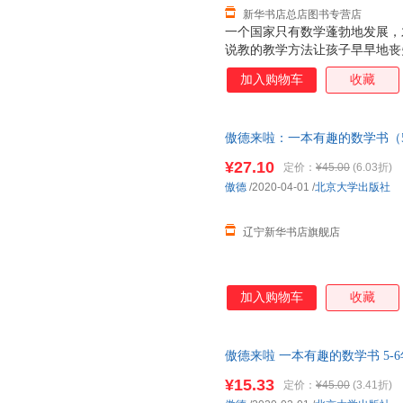
新华书店总店图书专营店
一个国家只有数学蓬勃地发展，
说教的教学方法让孩子早早地丧
书以幽默有趣的漫画故事，消除
加入购物车
收藏
乐，更给予他们知识与启示。 
生 在低幼阶段，各种绘本铺天
少得多。事实上，将知识性与趣
傲德来啦：一本有趣的数学书（5
¥27.10
定价：
¥45.00
(6.03折)
傲德
/2020-04-01
/
北京大学出版社
辽宁新华书店旗舰店
加入购物车
收藏
傲德来啦 一本有趣的数学书 5-
旗舰店】 新华正版全新 正规发
¥15.33
定价：
¥45.00
(3.41折)
惠咨询：13284178503