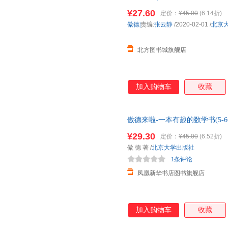
正版图书书籍】 新华书店 正版全
¥27.60
定价：
¥45.00
(6.14折)
日送达！
傲德|
责编:
张云静
/2020-02-01
/
北京
北方图书城旗舰店
加入购物车
收藏
傲德来啦-一本有趣的数学书(5-6
¥29.30
定价：
¥45.00
(6.52折)
傲 德 著
/
北京大学出版社
1条评论
凤凰新华书店图书旗舰店
加入购物车
收藏