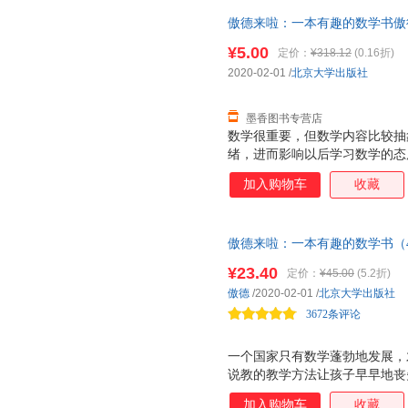
得多。事实上，将知识性与趣味
傲德来啦：一本有趣的数学书傲德 著
漫画形式呈现，必定有助于激发
书，保证质量，此书为单本而非
解。本书立足于科，着眼于普，
¥5.00
定价：
¥318.12
(0.16折)
趣。 数学科普作家 彭翕成 傲
2020-02-01
/
北京大学出版社
习，尤其数学学习，是件苦差事
巧克力，让学生瞬间就爱上
墨香图书专营店
数学很重要，但数学内容比较抽
绪，进而影响以后学习数学的态
由想象力丰富的趣味故事引发出
加入购物车
收藏
的了解和运用中来，带孩子发现
趣，开发数学思维。 本书有生
趣的故事，向孩子渗透重要的数
傲德来啦：一本有趣的数学书（4
求知欲。
星选手，新浪全国五星金牌教师
¥23.40
定价：
¥45.00
(5.2折)
数学！《好妈妈胜过好老师》作
傲德
/2020-02-01
/
北京大学出版社
的巧克力，让学生瞬间就爱上数
3672条评论
一个国家只有数学蓬勃地发展，
说教的教学方法让孩子早早地丧
书以幽默有趣的漫画故事，消除
加入购物车
收藏