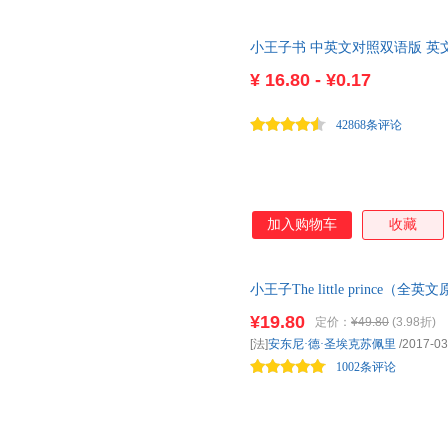
小王子书 中英文对照双语版 
籍 老人与海安徒生童话了不起
¥
16.80 - ¥0.17
42868条评论
加入购物车
收藏
小王子The little prin
物 足本无删减。扫书中二维码
¥19.80
定价：
¥49.80
(3.98折)
插图，献给孩子，也献给“曾经
[法]
安东尼·德·圣埃克苏佩里
/2017-03
有外封皮。
1002条评论