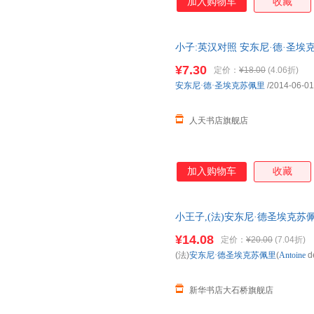
加入购物车
收藏
小子:英汉对照 安东尼·德·圣埃克苏佩
天书店
¥7.30
定价：
¥18.00
(4.06折)
安东尼·德·圣埃克苏佩里
/2014-06-01
人天书店旗舰店
加入购物车
收藏
小王子,(法)安东尼·德圣埃克苏佩里(Ant
华大学出版社 新华正版全新 正
¥14.08
定价：
¥20.00
(7.04折)
购优惠咨询：13284178503
(法)
安东尼·德圣埃克苏佩里
(
Antoine
d
新华书店大石桥旗舰店