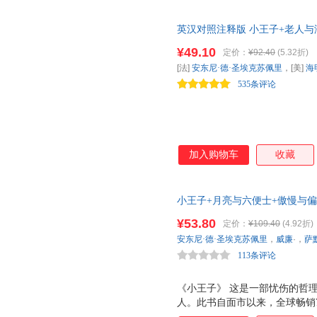
英汉对照注释版 小王子+老人与
读物 世界经典文学名著 振宇书
¥49.10
定价：
¥92.40
(5.32折)
[法]
安东尼·德·圣埃克苏佩里
，[美]
海
535条评论
加入购物车
收藏
小王子+月亮与六便士+傲慢与偏
读课外读物（全3册） 足本无
¥53.80
定价：
¥109.40
(4.92折)
安东尼·德·圣埃克苏佩里
，
威廉
·，
萨
113条评论
《小王子》 这是一部忧伤的哲理
人。此书自面市以来，全球畅销7
感动。整部童话充满着诗意的忧