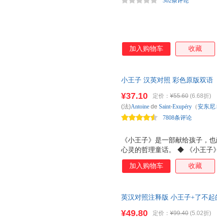
302条评论
加入购物车
收藏
小王子 汉英对照 彩色原版双语
减版 The Little Princ
¥37.10
定价：
¥55.60
(6.68折)
(法)
Antoine
de
Saint
-
Exupéry
（
安东尼
7808条评论
出版社
《小王子》是一部献给孩子，也
心灵的哲理童话。 ◆ 《小王子
数亿人为之感动！ ◆ 《小王
加入购物车
收藏
大的世界名著，阅读率仅次于《
一！ ◆ 自出版以来，《小王
式，被许多国家选入教科书！ 
英汉对照注释版 小王子+了不起
写出了引人深思的哲理，告诉人
照双语读物 世界经典文学名著 
存！
¥49.80
定价：
¥99.40
(5.02折)