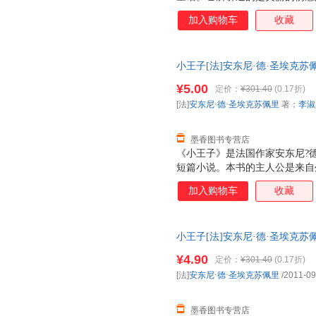
降落在远离人烟的撒哈拉沙漠上
加入购物车
收藏
执拗地请“我”给他画一只绵羊
某个不为人知的小行星，爱提问
王子的秘密逐渐揭开了，他是因
小王子[法]安东尼·德·圣埃克
负气出走的。他在各星球中漫游
9787500134725 正版旧
人、掌灯人和地理学家的星球，
¥5.00
定价：
¥301.40
(0.17折)
的良方，小王子结识了狐狸，和
[法]
安东尼·德·圣埃克苏佩里
著；
李淑
的真谛…… 《小王子》不仅赢
的语言渗透
墨香图书专营店
《小王子》是法国作家安东尼?德
短篇小说。本书的主人公是来自
事叙述者，讲述了小王子从自己
加入购物车
收藏
历险。作者以小王子的孩子式的
浅显天真的语言写出了人类的孤
也表达出作者对金钱关系的批判
小王子[法]安东尼·德·圣埃克苏佩里
书，保证质量，此书为单本而非
¥4.90
定价：
¥301.40
(0.17折)
[法]
安东尼·德·圣埃克苏佩里
/2011-09
墨香图书专营店