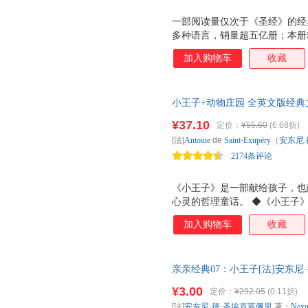
一部阅读量仅次于《圣经》的经
多种语言，销量超五亿册；本册
加入购物车
收藏
小王子+动物庄园 全英文版经典
虫系列英语阅读 床头灯英语书籍
¥37.10
定价：
¥55.60
(6.68折)
[法]
Antoine
de
Saint
-
Exupéry
（
安东尼.
2174条评论
《小王子》是一部献给孩子，也
心灵的哲理童话。 ◆《小王子》
数亿人为之感动！ ◆《小王子
加入购物车
收藏
大的世界名著，阅读率仅次于《
一！ ◆自出版以来，《小王子
式，被许多国家选入教科书！ 
亲亲经典07：小王子[法]安东尼·德·
写出了引人深思的哲理，告诉人
Development Team 
存！ ◆ 他被称为 一代人的冷
¥3.00
定价：
¥292.05
(0.11折)
暗的未来，令读者心中震颤。他
[法]
安东尼·德·圣埃克苏佩里
著；
Nexu