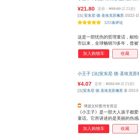
小学生课外阅读书籍
¥21.80
定价：
¥99.00
(2.21折)
[法]
安东尼·德·圣埃克苏佩里
/2022-1
1211条评论
这是一部忧伤的哲理童话，献给
市以来，全球畅销70多年，曾被
话充满着诗意的忧郁、淡淡的哀
加入购物车
收藏
动的柔情和引人深思的哲理。当
的善良单纯而落泪，和他一起，
的基础上，重新手绘，完美再现
小王子 [法]安东尼·德·圣埃克苏佩里
的阅读体验。
票，优质售后，支持7天无理由
¥4.07
定价：
¥202.34
(0.21折)
[法]
安东尼·德·圣埃克苏佩里
著
/2013
博源文轩图书专营店
《小王子》是一部大人孩子都爱
童话。它所讲述的是美丽的伤感
降落在远离人烟的撒哈拉沙漠上
加入购物车
收藏
执拗地请“我”给他画一只绵羊
某个不为人知的小行星，爱提问