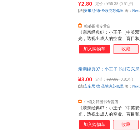
求，圣埃克苏佩里一直埋头于写
¥2.80
定价：
¥55.38
(0.51折)
[法]
安东尼·德·圣埃克苏佩里
著；
Nexu
唯盛图书专营店
《亲亲经典07：小王子（中英
光，透视出成人的空虚、盲目和
爱的品质。尤其是，通过小王子
加入购物车
收藏
的“驯服”的涵义，启发人们应
系。 第二次世界大战时，圣埃
子》，但似乎他从很早之前就已
亲亲经典07：小王子 [法]安东尼·德·
他刻画的小王子形象开始，到接
Development Team 【
求，圣埃克苏佩里一直埋头于写
¥3.00
定价：
¥37.06
(0.81折)
换】
[法]
安东尼·德·圣埃克苏佩里
著；
Nexu
中领文轩图书专营店
《亲亲经典07：小王子（中英
光，透视出成人的空虚、盲目和
爱的品质。尤其是，通过小王子
加入购物车
收藏
的“驯服”的涵义，启发人们应
系。 第二次世界大战时，圣埃
子》，但似乎他从很早之前就已