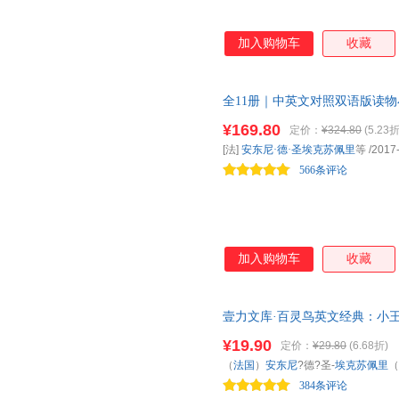
加入购物车
收藏
全11册｜中英文对照双语版读
集新月集飞鸟集了不起的盖茨比
¥169.80
定价：
¥324.80
(5.23折
[法]
安东尼·德·圣埃克苏佩里
等
/2017
566条评论
加入购物车
收藏
壹力文库·百灵鸟英文经典：小
语言，销量超五亿册；本册精装
¥19.90
定价：
¥29.80
(6.68折)
（
法国
）
安东尼
?德?圣-
埃克苏佩里
（
384条评论