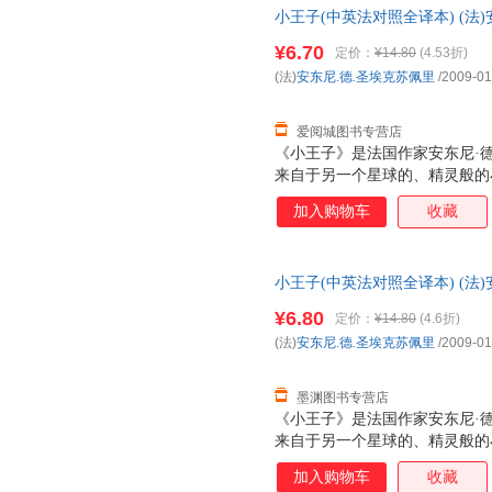
小王子(中英法对照全译本) (法
他刻画的小王子形象开始，到接
名著翻译委员会 译者 世界图书
求，圣埃克苏佩里一直埋头于写
¥6.70
定价：
¥14.80
(4.53折)
货，85%城市次日达，团购优
(法)
安东尼.德.圣埃克苏佩里
/2009-01
爱阅城图书专营店
《小王子》是法国作家安东尼·
来自于另一个星球的、精灵般的
待我们的世界，既揭露、批判了
加入购物车
收藏
种责任”，只有通过“交流”才
的童话故事，它充满了对我们生
话，自1943年问世以来，得到
小王子(中英法对照全译本) (法
名著翻译委员会 译者 新华书店
¥6.80
定价：
¥14.80
(4.6折)
优惠咨询在线客服！
(法)
安东尼.德.圣埃克苏佩里
/2009-01
墨渊图书专营店
《小王子》是法国作家安东尼·
来自于另一个星球的、精灵般的
待我们的世界，既揭露、批判了
加入购物车
收藏
种责任”，只有通过“交流”才