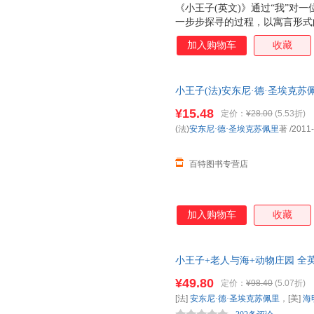
《小王子(英文)》通过“我”对
一步步探寻的过程，以寓言形式
美丽图画。作者运用通俗、简洁
加入购物车
收藏
韵味。整部童话充满了诗意的忧
小王子(法)安东尼·德·圣埃克苏佩里
¥15.48
定价：
¥28.00
(5.53折)
(法)
安东尼·德·圣埃克苏佩里
著
/2011
百特图书专营店
加入购物车
收藏
小王子+老人与海+动物庄园 
说课外读物 (全3册) 足本无
¥49.80
定价：
¥98.40
(5.07折)
[法]
安东尼·德·圣埃克苏佩里
，[美]
海