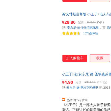
一！ ◆ 自出版以来，《小王
式，被许多国家选入教科书！ 
英汉对照注释版 小王子+老人与海
写出了引人深思的哲理，告诉人
名著 畅销小说 振宇书虫
存！ /a
¥29.80
定价：
¥59.60
(5折)
[法]
安东尼·德·圣埃克苏佩里
，[美]
海
1578条评论
加入购物车
收藏
小王子[法]安东尼·德·圣埃克苏佩里
保证质量，此书为单本而非一套
¥4.90
定价：
¥314.16
(0.16折)
[法]
安东尼·德·圣埃克苏佩里
著
/2013
墨香图书专营店
《小王子》是一部大人孩子都爱
童话。它所讲述的是美丽的伤感