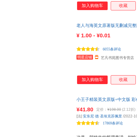
加入购物车
收藏
老人与海英文原著版无删减完整
的弱点小王子原版小说书初高中
¥
1.00 - ¥0.01
6055条评论
明星店铺
艺凡书苑图书专营店
加入购物车
收藏
小王子精装英文原版+中文版 
全2册） 有声经典名著中英文
¥41.80
定价：
¥198.00
(2.12折)
[法]
安东尼·德·圣埃克苏佩里
/2022-1
17869条评论