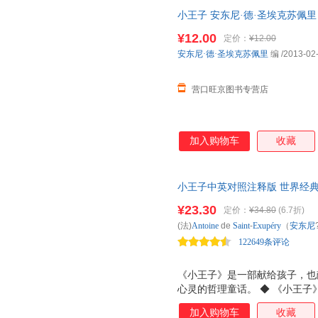
天真的语言写出了人类的孤独寂
小王子 安东尼·德·圣埃克苏佩里 译林
达出作者对金钱关系的批判，对
¥12.00
定价：
¥12.00
安东尼·德·圣埃克苏佩里
编
/2013-02
营口旺京图书专营店
加入购物车
收藏
小王子中英对照注释版 世界经典
语言、被演绎为舞台剧、电影、
¥23.30
定价：
¥34.80
(6.7折)
子》，一本写给孩子和曾经是孩
(法)
Antoine
de
Saint
-
Exupéry
（
安东尼
童般的纯粹和美好。
122649条评论
《小王子》是一部献给孩子，也
心灵的哲理童话。 ◆ 《小王子
数亿人为之感动！ ◆ 《小王
加入购物车
收藏
大的世界名著，阅读率仅次于《