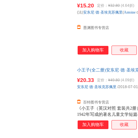
里(Antoine de Saint-
¥15.20
定价：
¥32.80
(4.64折)
购优惠咨询在线客服！
(法)
安东尼·德·圣埃克苏佩里
(
Antoine
墨渊图书专营店
加入购物车
收藏
小王子(全二册)安东尼·德·圣埃克苏
978-7-5699-2278-
¥20.33
定价：
¥49.80
(4.09折)
安东尼·德·圣埃克苏佩里
/2018-07-01
百特图书专营店
《小王子（英汉对照 套装共2册
1942年写成的著名儿童文学短
的主人公是来自外星球的小王子
加入购物车
收藏
了小王子从自己星球出发前往地
王子的孩子式的眼光，透视出成