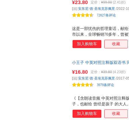
¥23.80
定价：
¥99.00
(2.41折)
没有惊天动地的壮举，却用浅显
[法]
安东尼·德·圣埃克苏佩里
/2022-1
理几乎涵盖了生活的各个方面，
72027条评论
这是一部忧伤的哲理童话，献给
市以来，全球畅销70多年，曾被
话充满着诗意的忧郁、淡淡的哀
加入购物车
收藏
动的柔情和引人深思的哲理。当
的善良单纯而落泪，和他一起，
的基础上，重新手绘，完美再现
小王子 中英对照注释版双语书
的阅读体验。
小说书籍 中小学课外阅读推荐 
¥16.80
定价：
¥39.80
(4.23折)
[法]
安东尼·德·圣埃克苏佩里
/2017-0
3979条评论
《【含朗读音频 中英对照注释
子，也献给 曾经是孩子 的大人
多年，曾被译为160余种语言
加入购物车
收藏
郁、淡淡的哀愁，作者用通俗易
思的哲理。当你翻开《小王子》
泪，和他一起，开启这段纯净心