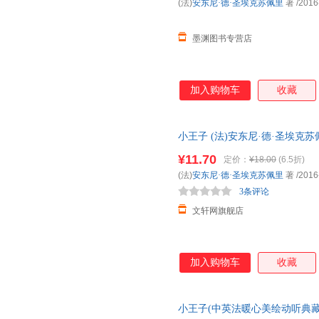
(法)
安东尼·德·圣埃克苏佩里
著
/2016
墨渊图书专营店
加入购物车
收藏
小王子 (法)安东尼·德·圣埃克
城市次日达，团购优惠咨询在线
¥11.70
定价：
¥18.00
(6.5折)
(法)
安东尼·德·圣埃克苏佩里
著
/2016
3条评论
文轩网旗舰店
加入购物车
收藏
小王子(中英法暖心美绘动听典藏版