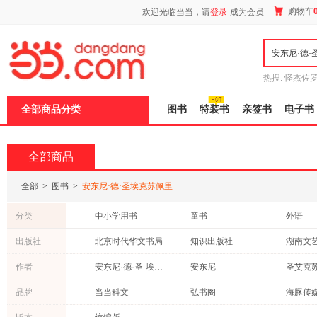
新
购物车
欢迎光临当当，请
登录
成为会员
窗
口
打
开
无
障
热搜:
怪杰佐
碍
谎
吾辈如神
说
全部商品分类
图书
特装书
亲签书
电子书
明
页
面,
按
全部商品
Ctrl
加
波
全部
>
图书
>
安东尼·德·圣埃克苏佩里
浪
键
分类
中小学用书
童书
外语
打
开
文学
青春文学
考试
出版社
北京时代华文书局
知识出版社
湖南文
导
保健/养生
社会科学
动漫/幽
盲
陕西人民教育出版社
人民日报出版社
山东人
作者
安东尼·德·圣-埃克苏佩里
安东尼
圣艾克
模
历史
艺术
传记
式
江苏文艺出版社
中国中福会出版社
中译出
梅思繁
方振宇
陈建伟
品牌
当当科文
弘书阁
海豚传
哲学/宗教
计算机/网络
古籍
南京大学出版社
译林出版社
少年儿
柳鸣九
徐长为
刘芳
九天译文Empyrean Translation
乐乐趣
王后雄
心理学
二手书
体育/运