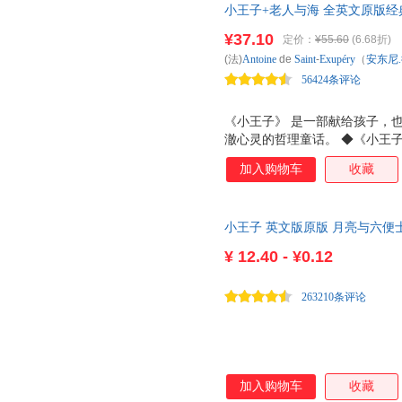
小王子+老人与海 全英文原版经
小王子》这本书是英汉对照注释
版原版读物，赠免费电子词汇注
读。同时对书中的重难点词汇进
¥37.10
定价：
¥55.60
(6.68折)
籍，书虫系列 床头灯英语书籍
者插图的基础上，重新手绘，完
(法)
Antoine
de
Saint
-
Exupéry
（
安东尼
现完美的阅读体验。
56424条评论
《小王子》 是一部献给孩子，也
澈心灵的哲理童话。 ◆《小王子
言，数亿人为之感动！ ◆《小
加入购物车
收藏
量特大的世界名著，阅读率仅次
话之一！ ◆自出版以来，《小
种形式，被许多国家选入教科书
小王子 英文版原版 月亮与六便
任，写出了引人深思的哲理，告
湖动物庄园夜莺与玫瑰爱丽丝漫
温存！ 《老人与海》 主要成就
¥
12.40 - ¥0.12
程碑式的32本书之一 ◆1953年获
年法国《读书》杂志推荐的理想藏书
263210条评论
加入购物车
收藏