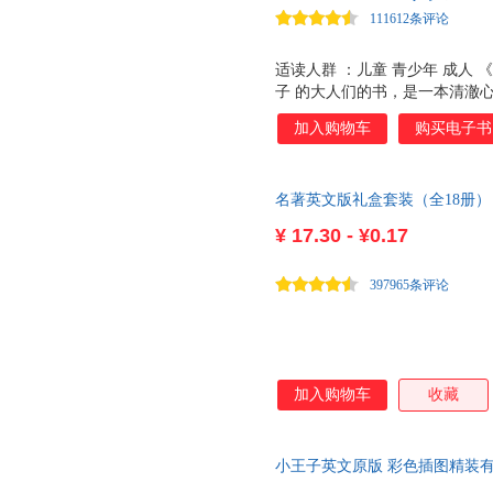
现完美的阅读体验。
天津教育出版社
天地出版社
111612条评论
海燕出版社
广西师范大学出版社
世界知识出版社
中国工人出版社
中国福
适读人群 ：儿童 青少年 成人
子 的大人们的书，是一本清澈心
广东旅游出版社
德宏民族出版社
年，曾被译为160余种语言，数
加入购物车
购买电子书
家所著，是篇幅特短且销量特大
界上流传广、影响大的童话 之
影、戏剧、歌剧、卡通等多种形
名著英文版礼盒套装（全18册）
用纯净的文字讲述了爱与责任，
活时，心中也要充满希望和温存
¥
17.30 - ¥0.17
397965条评论
加入购物车
收藏
小王子英文原版 彩色插图精装
物 足本无删减，赠电子版词汇