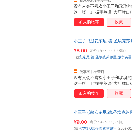
鑫泓睿源图书专营店
没有人会不喜欢小王子和玫瑰的
这一版：1.“振宇英语”大厂牌
一数二，之前该系列已经狂销80
加入购物车
收藏
全心全意为读者学习英语考虑，
可免费收听超清晰度原音朗读，
插图，采用瑞典进口内文纸张，
小王子 [法]安东尼·德·圣埃克
保护视力的作用！随书更附赠精
【正版可开发票】 全国三仓发
耽误！
¥8.00
定价：
¥23.00
(3.48折)
[法]
安东尼·德·圣埃克苏佩里
,
振宇英语
硕享图书专营店
没有人会不喜欢小王子和玫瑰的
这一版：1.“振宇英语”大厂牌
一数二，之前该系列已经狂销80
加入购物车
收藏
全心全意为读者学习英语考虑，
可免费收听超清晰度原音朗读，
插图，采用瑞典进口内文纸张，
小王子 (法)安东尼.德.圣埃克
保护视力的作用！随书更附赠精
三仓发货，物流便捷，下单秒杀
耽误！
¥9.00
定价：
¥25.00
(3.6折)
(法)
安东尼.德.圣埃克苏佩里
/2009-01