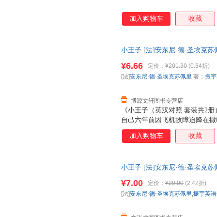
加入购物车
收藏
小王子 [法]安东尼·德·圣埃克
9787569922783 北京时
¥6.66
定价：
¥201.30
(0.34折)
换】
[法]
安东尼·德·圣埃克苏佩里
著；
振宇
博源文轩图书专营店
《小王子（英汉对照 套装共2
自己六年前因飞机故障迫降在撒
子来自另一个星球，在抵达地球
加入购物车
收藏
国王、爱慕虚荣的人、酒鬼、生
事。最后在地球上，小王子见到
狸，并和飞行员在沙漠中共同拥
小王子 [法]安东尼·德·圣埃克
【正版可开发票】 全国三仓发
¥7.00
定价：
¥29.00
(2.42折)
[法]
安东尼·德·圣埃克苏佩里
,
振宇英语