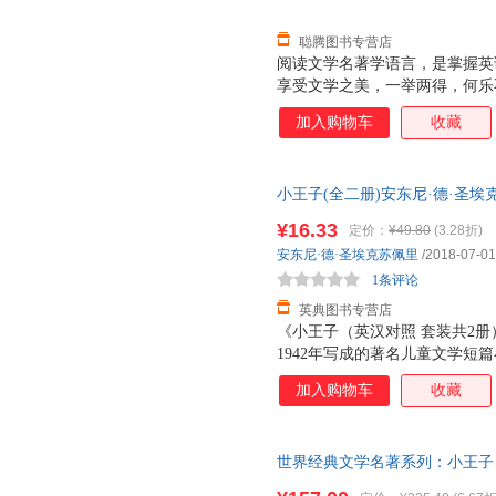
聪腾图书专营店
阅读文学名著学语言，是掌握英
享受文学之美，一举两得，何乐
未改编改写、未删节削减，且配
加入购物车
收藏
语言、读好书，当读名著原文。
间奥妙，若一味在低端徘徊，终
手”。本套丛书的英文版本，是
小王子(全二册)安东尼·德·圣埃克苏
文以直译为主，以方便中英文对
978-7-5699-2278-
极有助益；在涉及到重要文化习
¥16.33
定价：
¥49.80
(3.28折)
过本套丛书的原文全译，相信你
安东尼·德·圣埃克苏佩里
/2018-07-01
1条评论
英典图书专营店
《小王子（英汉对照 套装共2册
1942年写成的著名儿童文学短
的主人公是来自外星球的小王子
加入购物车
收藏
了小王子从自己星球出发前往地
王子的孩子式的眼光，透视出成
天真的语言写出了人类的孤独寂
世界经典文学名著系列：小王子、
达出作者对金钱关系的批判，对
册) 全英文版原版读物 书虫系