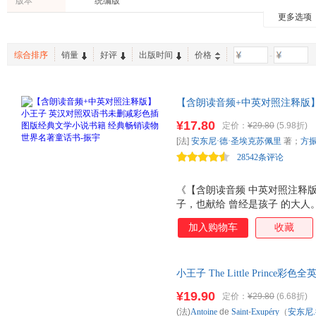
版本
统编版
北京出版社
中国文联出版社
世界图
海伦·凯勒
程玮
余轶
更多选项
时尚/美妆
建筑
工业技
中国宇航出版社
海南出版社
中国青
任向红
李岩
后浪
家庭/家居
育儿/早教
工具书
花城出版社
上海科学普及出版社
三秦出
乔治·奥威尔
菲茨杰拉德
文爱艺
综合排序
销量
好评
出版时间
价格
-
特装书
口袋书
中国人口出版社
江苏科学技术出版社
新世纪
伍兹
凯瑟琳
马克·吐
华文出版社
人民文学出版社
北京联
徐丽
斯科特
彭懿
首都师范大学出版社
【含朗读音频+中英对照注释版
吉林出版集团
浙江教
邵灵侠
刘洁
莱曼·弗
经典文学小说书籍 经典畅销读物
安徽少年儿童出版社
辽宁人民出版社
¥17.80
定价：
¥29.80
(5.98折)
伯内特
艾米莉·勃朗特
埃·奥·
音频 中英对照注释版 彩色插图
[法]
安东尼·德·圣埃克苏佩里
著；
方
时代文艺出版社
长江出版社
中央编
著小王子-振宇英语
28542条评论
北京语言大学出版社
外文出版社
团结出版社
新疆青少年出版社
新世界
《【含朗读音频 中英对照注释
开明出版社
中国和平出版社
子，也献给 曾经是孩子 的大人
多年，曾被译为160余种语言
漓江出版社
学习出版社
安徽大
加入购物车
收藏
郁、淡淡的哀愁，作者用通俗易
上海人民美术出版社
华东师范大学出版社
思的哲理。当你翻开《小王子》
电子工业出版社
泪，和他一起，开启这段纯净心
晨光出版社
西安出
小王子 The Little Prin
小王子》这本书是英汉对照注释
吉林美术出版社
黑龙江美术出版社
内蒙古
全球畅销70余年，一本世界经
读。同时对书中的重难点词汇进
¥19.90
定价：
¥29.80
(6.68折)
机械工业出版社
现代教育出版社
中国电
时，还学会爱与责任，彩色插图
者插图的基础上，重新手绘，完
(法)
Antoine
de
Saint
-
Exupéry
（
安东尼
音频+电子版词汇注解，助你学