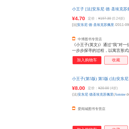
王子的秘密逐渐揭开了，他是因
小王子 [法]安东尼·德·圣埃克苏佩里
负气出走的。他在各星球中漫游
发票，优质售后，支持7天无理
人、掌灯人和地理学家的星球，
¥4.70
定价：
¥197.30
(0.24折)
苦的良方，小王子结识了狐狸，
[法]
安东尼·德·圣埃克苏佩里
/2011-09
生的真谛…… 《小王子》不仅
练的语言渗
中博图书专营店
《小王子(英文)》通过“我”对
一步步探寻的过程，以寓言形式
美丽图画。作者运用通俗、简洁
加入购物车
收藏
韵味。整部童话充满了诗意的忧
小王子(第5版) 第5版 (法)安东尼·德圣
著；杨丹 译 新华书店正版，多
¥8.00
定价：
¥20.00
(4折)
在线客服！
(法)
安东尼·德圣埃克苏佩里
(
Antoine
d
爱阅城图书专营店