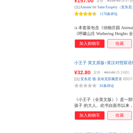
¥157.00
定价：
¥235.40
(6.67折
(法)
Antoine
de
Saint
-
Exupéry
（
安东尼
1178条评论
/a 本套装包含《动物庄园 Anim
《呼啸山庄 Wuthering Hei
三天光明 Three Days to 
加入购物车
收藏
The Old Man and the 
比 The Great Gatsby 全
Win Friends and Influe
小王子 英文原版+英汉对照双语
诗选 Selected Poems of
解手册同步音频 彩色插图版经典
The Little Prince彩
¥32.80
定价：
¥62.60
(5.24折)
双语版 原著无删减完整版，附
套装丛书。
[法]
安东尼·德·圣埃克苏佩里
著
/2017
82条评论
《小王子（全英文版）》是一部
孩子 的大人。此书自面市以来，
数亿人为之感动。整部童话充满
加入购物车
收藏
通的语言，写出了令人感动的柔
（全英文版）》时，你也一定会
启这段纯净心灵的旅程