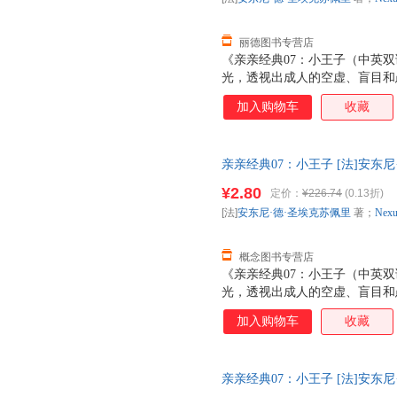
力。他，就是乔治 奥威尔。 
丽德图书专营店
《亲亲经典07：小王子（中英
光，透视出成人的空虚、盲目和
爱的品质。尤其是，通过小王子
加入购物车
收藏
的“驯服”的涵义，启发人们应
系。 第二次世界大战时，圣埃
子》，但似乎他从很早之前就已
亲亲经典07：小王子 [法]安东尼·德·
他刻画的小王子形象开始，到接
Development Team 【
求，圣埃克苏佩里一直埋头于写
¥2.80
定价：
¥226.74
(0.13折)
[法]
安东尼·德·圣埃克苏佩里
著；
Nexu
概念图书专营店
《亲亲经典07：小王子（中英
光，透视出成人的空虚、盲目和
爱的品质。尤其是，通过小王子
加入购物车
收藏
的“驯服”的涵义，启发人们应
系。 第二次世界大战时，圣埃
子》，但似乎他从很早之前就已
亲亲经典07：小王子 [法]安东尼·德·
他刻画的小王子形象开始，到接
Development Team 【