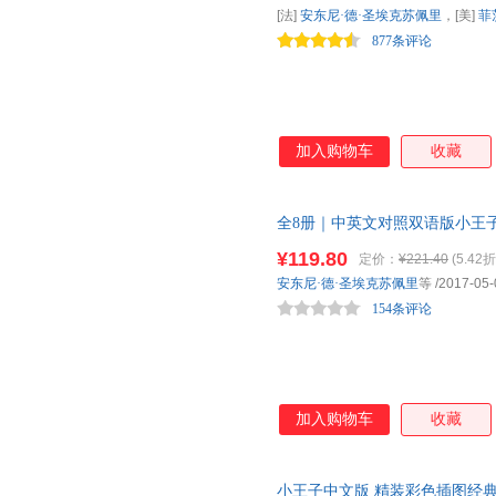
[法]
安东尼·德·圣埃克苏佩里
，[美]
菲
877条评论
加入购物车
收藏
全8册｜中英文对照双语版小王
童话安徒生假如给我三天光明世
¥119.80
定价：
¥221.40
(5.42折
安东尼·德·圣埃克苏佩里
等
/2017-05-
154条评论
加入购物车
收藏
小王子中文版 精装彩色插图经典