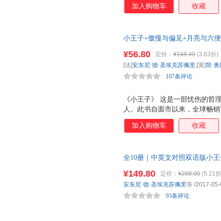
加入购物车
收藏
写出了令人感动的柔情和引人深
定会为小王子的善良单纯而落泪
在原作者插图的基础上，重新手
小王子+傲慢与偏见+月亮与六
读者呈现完美的阅读体验。 《
外读物（全3册） 足本无删减，
想之书。本书取材自法国后印象
¥56.80
定价：
¥148.40
(3.83折)
券交易所经纪人，却突然抛妻弃
[法]
安东尼·德·圣埃克苏佩里
;[英]
简·
个一心追求艺术、不通人性世故
107条评论
社
《小王子》 这是一部忧伤的哲理
人。此书自面市以来，全球畅销7
感动。整部童话充满着诗意的忧
加入购物车
收藏
写出了令人感动的柔情和引人深
定会为小王子的善良单纯而落泪
在原作者插图的基础上，重新手
全10册｜中英文对照双语版小
读者呈现完美的阅读体验。 《
明安徒生格林童话伊索寓言动物
想之书。本书取材自法国后印象
¥149.80
定价：
¥288.00
(5.21折
券交易所经纪人，却突然抛妻弃
安东尼·德·圣埃克苏佩里
等
/2017-05-
个一心追求艺术、不通人性世故
93条评论
和相互作用，以及