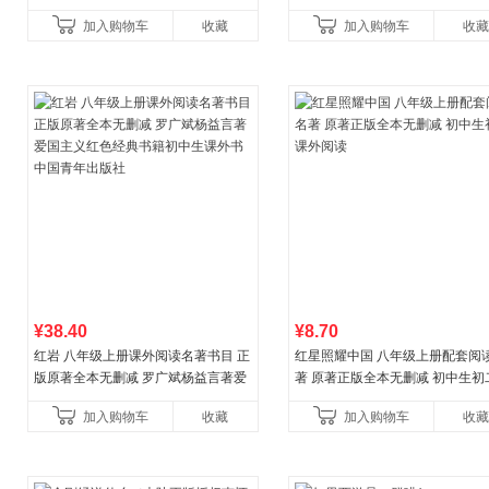
奖作品 现货充足下单优先发货 当当自
加入购物车
收藏
加入购物车
收藏
营
¥38.40
¥8.70
红岩 八年级上册课外阅读名著书目 正
红星照耀中国 八年级上册配套阅
版原著全本无删减 罗广斌杨益言著爱
著 原著正版全本无删减 初中生初
国主义红色经典书籍初中生课外书中
外阅读
加入购物车
收藏
加入购物车
收藏
国青年出版社