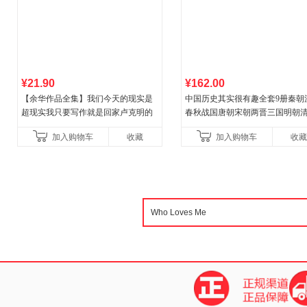
¥21.90
¥162.00
【余华作品全集】我们今天的现实是
中国历史其实很有趣全套9册秦朝
超现实我只要写作就是回家卢克明的
春秋战国唐朝宋朝两晋三国明朝
偷偷一笑余华新书活着世界上的迷路
其实很有趣小学生课外阅读中国
加入购物车
收藏
加入购物车
收藏
者余华写作课文学课山谷微
类书籍儿童故事书一看就