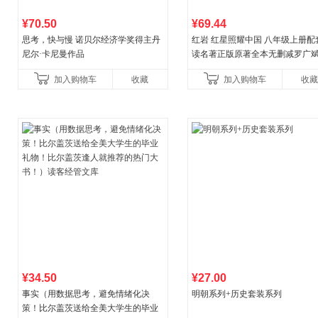
¥70.50
¥69.44
思考，快与慢 诺贝尔经济学奖得主丹
红岩 红星照耀中国 八年级上册配
尼尔·卡尼曼作品
读名著正版原著全本无删减罗广
益言著套装共2册 红色经典阅读书
加入购物车
收藏
加入购物车
收藏
初中生课外书中国青
¥34.50
¥27.00
事实（用数据思考，避免情绪化决
明朝系列+历史套装系列
策！比尔盖茨送给全美大学生的毕业