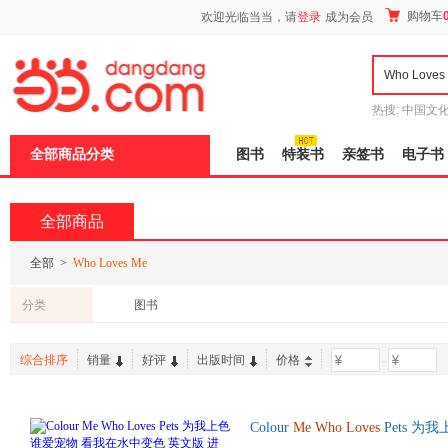
新
购物车
欢迎光临当当，请
登录
成为会员
窗
口
打
开
无
障
热搜:
中国文
碍
者从不说谎
说
全部商品分类
图书
特装书
亲签书
电子书
明
页
面,
按
全部商品
Ctrl
加
波
全部
>
Who Loves Me
浪
键
分类
图书
打
开
导
综合排序
销量
好评
出版时间
价格
-
盲
模
式
Colour
Me
Who
Loves
Pets 为
英语原版书籍 英文原版