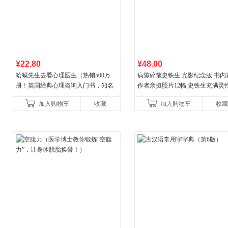
¥22.80
¥48.00
蛤蟆先生去看心理医生（热销500万
病隙碎笔史铁生 光影纪念版 书内
册！英国经典心理咨询入门书，知名
作者亲摄照片12幅 史铁生充满灵
心理学家李松蔚强烈推荐）
辉的生命笔记 当当自营图书
加入购物车
收藏
加入购物车
收藏