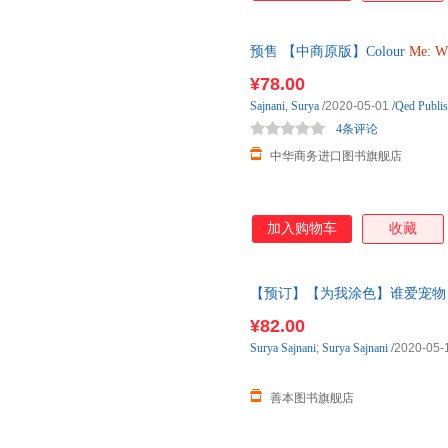
预售 【中商原版】Colour
Me
:
W
洗澡书 低幼亲子游戏启 12月上
¥78.00
Sajnani
,
Surya
/2020-05-01
/
Qed Publis
4条评论
中华商务进口图书旗舰店
加入购物车
收藏
【预订】【为我涂色】谁爱宠物？看
Pets 英文原版儿童趣味 善本 预
¥82.00
Surya
Sajnani
;
Surya
Sajnani
/2020-05-
善本图书旗舰店