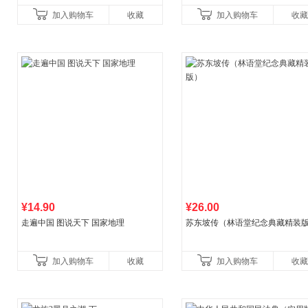
礼物！比尔盖茨逢人就推荐的热门大
加入购物车
收藏
加入购物车
收藏
书！）读客经管文库
¥14.90
¥26.00
走遍中国 图说天下 国家地理
苏东坡传（林语堂纪念典藏精装
加入购物车
收藏
加入购物车
收藏