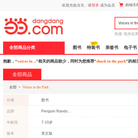
新
购物车
欢迎光临当当，请
登录
成为会员
窗
口
打
开
无
障
热搜:
怪杰佐
碍
谎
吾辈如神
说
全部商品分类
图书
特装书
亲签书
电子书
明
页
面,
抱歉，“
voices in ...
”相关的商品较少，同时为您推荐“
shark in the park
”的相
按
Ctrl
全部商品
加
波
浪
全部
>
Voices in the Park
键
打
分类
图书
开
导
品牌
Penguin Random House
盲
模
式
年龄段
7-10岁
版本
英文版