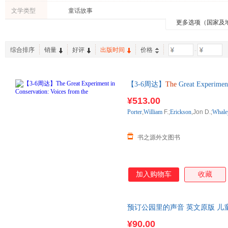
文学类型
童话故事
更多选项（国家及
综合排序
销量
好评
出版时间
价格
-
【3-6周达】
The
Great Experime
进口原版图书，一般3-6周左右
¥513.00
Porter
,
William
F.;
Erickson
,Jon D.;
Whale
书之源外文图书
加入购物车
收藏
预订公园里的声音 英文原版 儿
爸爸我妈妈作者 安东尼布朗
¥90.00