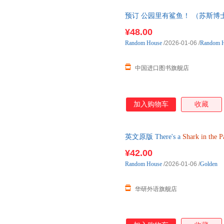
预订 公园里有鲨鱼！ （苏斯博士
金书 There's a
Shark
in
国外库房
¥48.00
Random
House
/2026-01-06
/
Random H
中国进口图书旗舰店
加入购物车
收藏
英文原版 There's a
Shark
in
the
P
¥42.00
Random
House
/2026-01-06
/
Golden
华研外语旗舰店