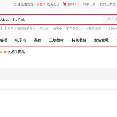
购物车
0
我的订单
我的云书房
欢迎光临当当，请
登录
成为会员
全部
全部分
搜:
多多罗漫画西游记系列
何为道
南明史
不完美传说
十日终焉新生
9.9
尾品汇
图书
签书
电子书
课程
正版教材
特色书城
童装童鞋
电子书
 park
”的相关商品
音像
影视
时尚美
母婴用
玩具
孕婴服
童装童
家居日
家具装
服装
鞋