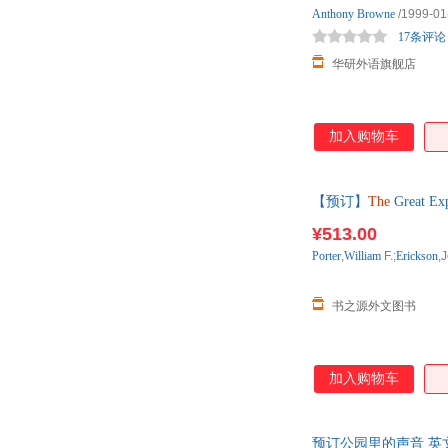
Anthony
Browne
/1999-01
17条评论
华研外语旗舰店
加入购物车
【预订】
The
Great Ex
¥513.00
Porter
,
William
F.;
Erickson
,
书之源外文图书
加入购物车
预订公园里的声音 英