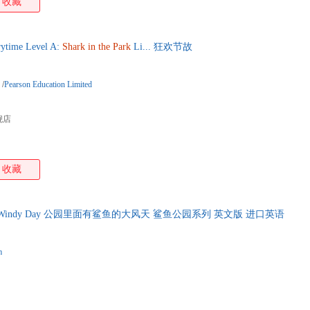
收藏
time Level A:
Shark
in
the
Park
Li... 狂欢节故
/
Pearson Education Limited
舰店
收藏
a Windy Day 公园里面有鲨鱼的大风天 鲨鱼公园系列 英文版 进口英语
m