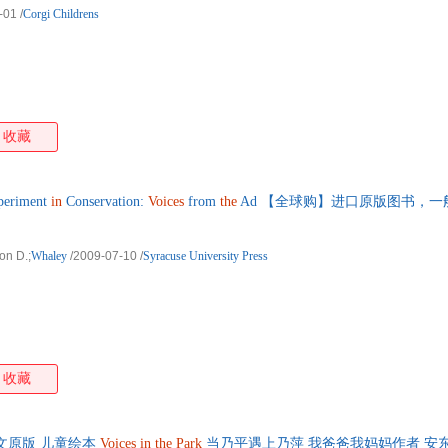
-01
/
Corgi Childrens
收藏
periment
in
Conservation:
Voices
from
the
Ad 【全球购】进口原版图书，一般
Jon D.;
Whaley
/2009-07-10
/
Syracuse University Press
收藏
文原版 儿童绘本
Voices
in
the
Park
当乃平遇上乃萍 我爸爸我妈妈作者 安