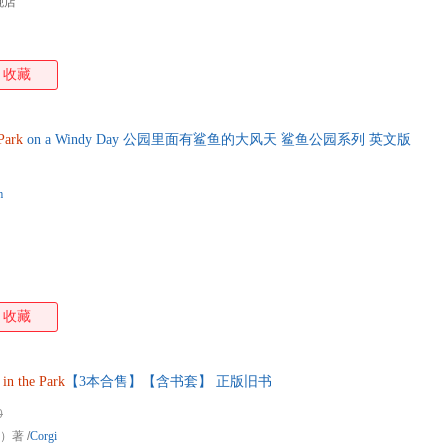
舰店
收藏
Park
on a Windy Day 公园里面有鲨鱼的大风天 鲨鱼公园系列 英文版
m
收藏
in
the
Park
【3本合售】【含书套】 正版旧书
0
）著
/
Corgi