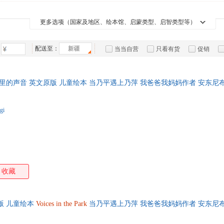
箱包皮
手表饰
更多选项（国家及地区、绘本馆、启蒙类型、启智类型等）
运动户
汽车用
配送至：
新疆
当当自营
只看有货
促销
食品
特卖
预售
入驻商家
手机通
数码影
里的声音 英文原版 儿童绘本 当乃平遇上乃萍 我爸爸我妈妈作者 安东尼布
电脑办
大家电
gi
家用电
收藏
版 儿童绘本
Voices
in
the
Park
当乃平遇上乃萍 我爸爸我妈妈作者 安东尼布