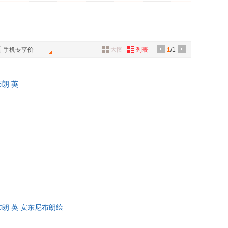
具
品
外
品
手机专享价
大图
列表
1
/1
讯
音
朗 英
公
器
朗 英 安东尼布朗绘