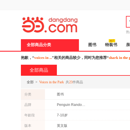
新
窗
口
打
开
无
障
热
碍
说
全部商品分类
图书
特装书
亲
明
页
面,
抱歉，“
voices in ...
”相关的商品较少，同时为您推荐“
shark in the
按
Ctrl
全部商品
加
波
浪
全部
>
Voices in the Park
共
23
件商品
键
打
分类
图书
开
导
品牌
Penguin Random House
盲
模
式
年龄段
7-10岁
版本
英文版