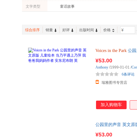
文学类型
童话故事
综合排序
销量
好评
出版时间
价格
-
Voices
in
the
Park
公园
¥53.00
Anthony
/1999-01-01
/
Cor
6条评论
瑞雅图书专营店
加入购物车
公园里的声音 英文原
本
¥53.00