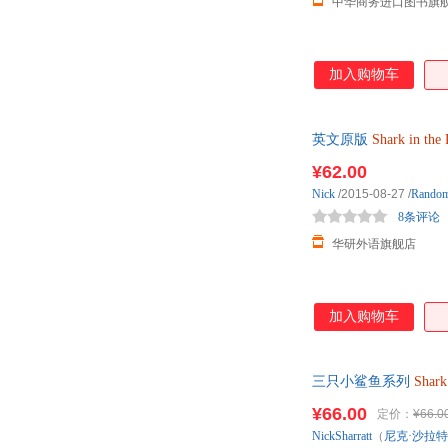
中华商务进口图书旗
加入购物车
英文原版
Shark
in
the
¥62.00
Nick
/2015-08-27
/
Rando
8条评论
华研外语旗舰店
加入购物车
三只小鲨鱼系列
Shark
¥66.00
定价：
¥66.0
NickSharratt
（
尼克·沙拉特