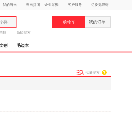
我的当当
当当拼团
企业采购
客户服务
切换无障碍
分类
我的订单
购物车
类
元包邮
高级搜索
文创
毛边本
批量搜索
妆
品
饰
鞋
用
饰