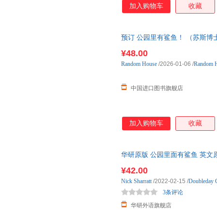
加入购物车
收藏
预订 公园里有鲨鱼！ （苏斯博士
金书 There's a
Shark
in
国外库房
¥48.00
Random
House
/2026-01-06
/
Random H
中国进口图书旗舰店
加入购物车
收藏
华研原版 公园里面有鲨鱼 英文
26本 儿童故事绘本 英文版
¥42.00
Nick
Sharratt
/2022-02-15
/
Doubleday C
3条评论
华研外语旗舰店