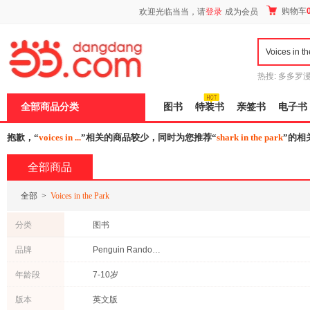
新
购物车
欢迎光临当当，请
登录
成为会员
窗
口
打
开
无
障
热搜:
多多罗
碍
传说
十日终
说
全部商品分类
图书
特装书
亲签书
电子书
明
页
面,
抱歉，“
voices in ...
”相关的商品较少，同时为您推荐“
shark in the park
”的相
按
Ctrl
全部商品
加
波
浪
全部
>
Voices in the Park
键
打
分类
图书
开
导
品牌
Penguin Random House
盲
模
式
年龄段
7-10岁
版本
英文版