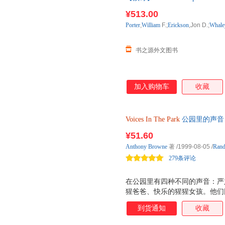
进口原版图书，一般10-12周左
¥513.00
Porter
,
William
F.;
Erickson
,Jon D.;
Whale
书之源外文图书
加入购物车
收藏
Voices
In
The
Park
公园里的声音 
9780552545648
¥51.60
Anthony
Browne
著
/1999-08-05
/
Ran
279条评论
在公园里有四种不同的声音：严
猩爸爸、快乐的猩猩女孩。他们
夏秋冬不同的景致，道出不同的
到货通知
收藏