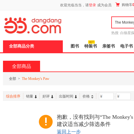
新
购物车
欢迎光临当当，请
登录
成为会员
窗
口
打
开
无
障
热搜:
白狼星
碍
师3
重建秦
说
全部商品分类
图书
特装书
亲签书
电子书
明
页
面,
按
全部商品
Ctrl
加
波
全部
>
The Monkey's Paw
浪
键
打
综合排序
销量
好评
出版时间
价格
-
开
导
盲
模
抱歉，没有找到与“The Monkey'
式
建议适当减少筛选条件
返回上一步