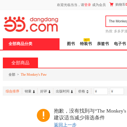
新
购物车
欢迎光临当当，请
登录
成为会员
窗
口
打
开
无
障
热搜:
多多罗
碍
传说
十日终
说
全部商品分类
图书
特装书
亲签书
电子书
明
页
面,
按
全部商品
Ctrl
加
波
全部
>
The Monkey's Paw
浪
键
打
综合排序
销量
好评
出版时间
价格
-
开
导
盲
模
抱歉，没有找到与“The Monkey'
式
建议适当减少筛选条件
返回上一步