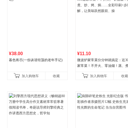
¥38.00
¥11.10
暮色将尽(一份诙谐坦荡的老年手记)
微波炉家常菜分分钟就搞定：近30
家常菜！不开火、零油烟！蒸、
炒、烤、焗……全彩印刷+步骤图
加入购物车
收藏
加入购物车
收藏
让美味跃然眼前、操