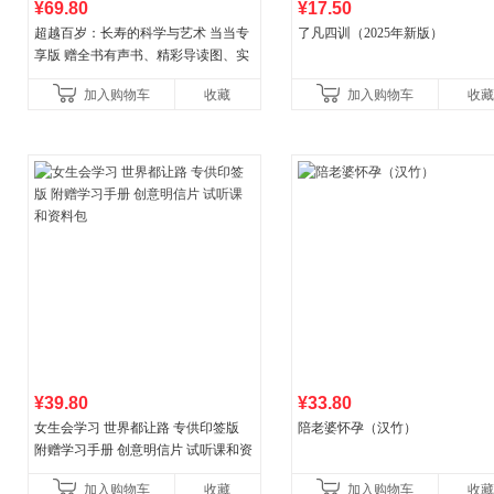
¥69.80
¥17.50
超越百岁：长寿的科学与艺术 当当专
了凡四训（2025年新版）
享版 赠全书有声书、精彩导读图、实
操教学视频 官方全新升级版 三大专属
加入购物车
收藏
加入购物车
收藏
权益
¥39.80
¥33.80
女生会学习 世界都让路 专供印签版
陪老婆怀孕（汉竹）
附赠学习手册 创意明信片 试听课和资
料包
加入购物车
收藏
加入购物车
收藏