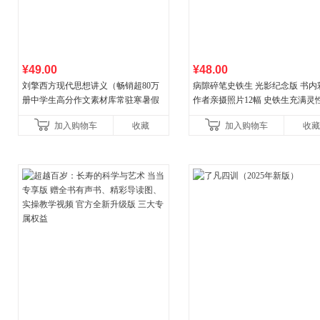
¥49.00
¥48.00
刘擎西方现代思想讲义（畅销超80万
病隙碎笔史铁生 光影纪念版 书内
册中学生高分作文素材库常驻寒暑假
作者亲摄照片12幅 史铁生充满灵
阅读书单，奇葩说导师刘擎经典之作
辉的生命笔记 当当自营图书
加入购物车
收藏
加入购物车
收藏
讲透西方思想史，哲学知