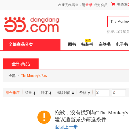
新
购物车
欢迎光临当当，请
登录
成为会员
窗
口
打
开
无
障
热搜:
白狼星
碍
师3
重建秦
说
全部商品分类
图书
特装书
亲签书
电子书
明
页
面,
按
全部商品
Ctrl
加
波
全部
>
The Monkey's Paw
浪
键
打
综合排序
销量
好评
出版时间
价格
-
开
导
盲
模
抱歉，没有找到与“The Monkey'
式
建议适当减少筛选条件
返回上一步