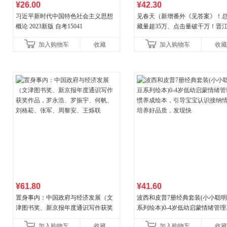
¥26.00
¥42.30
习近平新时代中国特色社会主义思想
见春天（新增番外《见答案》！
概论 2023新版 自考15041
藏量超35万、点击量破千万！晋
气作者 纵虎嗅花 催泪之作！）
加入购物车
收藏
加入购物车
收藏
¥61.80
¥41.60
置身事内：中国政府与经济发展（文
波西和皮普7册经典套装(小小聪
津图书奖、新京报年度通识写作获奖
系列绘本)0-4岁低幼启蒙情绪管
作品，罗永浩、罗振宇、何帆、刘格
养成绘本，引导宝宝认识接纳情
加入购物车
收藏
加入购物车
收藏