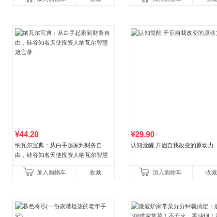
菘、张军、周黎安、王烁联
养好品质，发现快
¥44.20
¥29.90
纳瓦尔宝典：从白手起家到财务自
认知觉醒 开启自我改变的原动力
由，硅谷知名天使投资人纳瓦尔智慧
箴言录
加入购物车
收藏
加入购物车
收藏