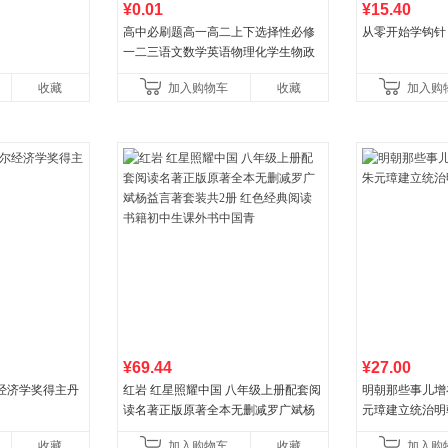
¥0.01
¥15.40
高中必刷题高一高二上下选择性必修
从零开始学钩针
一二三语文数学英语物理化学生物政
治历史地理人教版同步练习册狂k重点
收藏
加入购物车
收藏
加入购
教辅资料
¥69.44
¥27.00
经济学奖得主丹
红岩 红星照耀中国 八年级上册配套阅
明朝那些事儿增补版
读名著正版原著全本无删减罗广斌杨
元璋建立统治明
益言著套装共2册 红色经典阅读书籍
收藏
加入购物车
收藏
加入购