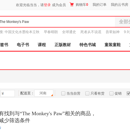
购物车
0
我的订单
我的云书房
欢迎光临当当，请
登录
成为会员
全部
全部分
搜:
中国文化水墨绘本立秋
早春晴朗
全球通史
死者从不说谎
吾辈如神
9.
尾品汇
图书
签书
电子书
课程
正版教材
特色书城
童装童鞋
电子书
音像
影视
时尚美
母婴用
玩具
配送至：
河南
孕婴服
当当自营
只看有货
促销
童装童
特卖
预售
入驻商家
家居日
找到与“The Monkey's Paw”相关的商品，
家具装
减少筛选条件
服装
步
鞋