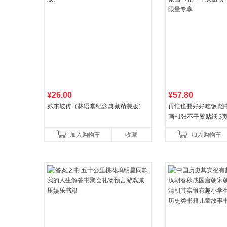
¥26.00
¥57.80
苏东坡传（林语堂纪念典藏精装版）
再忙也要好好吃饭 随
画+1张不干胶贴纸 3
量专享
加入购物车
收藏
加入购物车