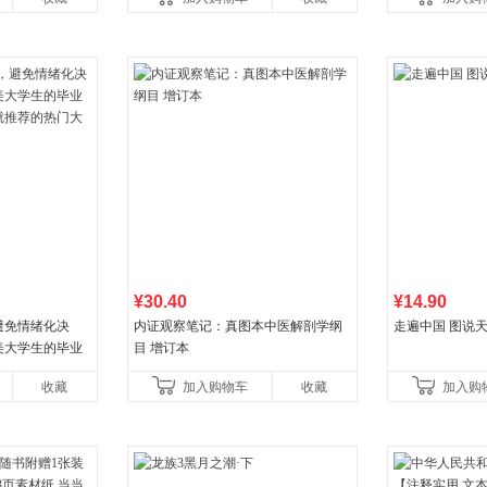
初中生课外书中国青
¥30.40
¥14.90
避免情绪化决
内证观察笔记：真图本中医解剖学纲
走遍中国 图说天
美大学生的毕业
目 增订本
就推荐的热门大
收藏
加入购物车
收藏
加入购