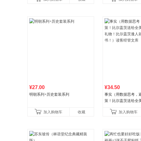
¥27.00
¥34.50
明朝系列+历史套装系列
事实（用数据思考，
策！比尔盖茨送给全
礼物！比尔盖茨逢人
加入购物车
收藏
加入购物车
书！）读客经管文库