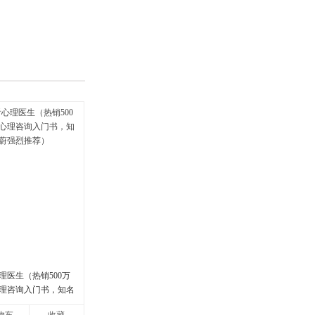
具
品
外
品
讯
音
公
器
理医生（热销500万
理咨询入门书，知名
强烈推荐）