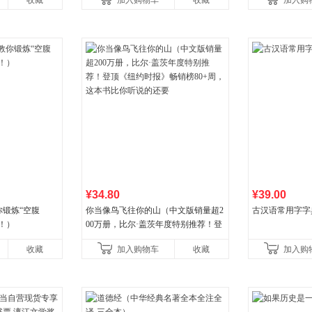
收藏
加入购物车
收藏
加入购
养好品质，发现快
¥34.80
¥39.00
锻炼“空腹
你当像鸟飞往你的山（中文版销量超2
古汉语常用字字
！）
00万册，比尔·盖茨年度特别推荐！登
顶《纽约时报》畅销榜80+周，这本书
收藏
加入购物车
收藏
加入购
比你听说的还要