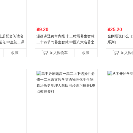
¥9.20
¥25.20
上册配套阅读名
漫画讲透黄帝内经 十二时辰养生智慧
金刚经说什么（
减 初中生初二课
二十四节气养生智慧 中医八大名著之
系列）
一养生图解 皇帝内经漫画版原版
收藏
加入购物车
收藏
加入购