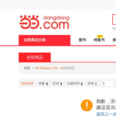
新
窗
口
打
开
无
障
热
碍
说
全部商品分类
图书
特装书
亲
明
页
面,
按
全部商品
Ctrl
加
波
全部
>
The Monkey's Paw
共
0
件商品
浪
键
打
综合排序
销量
好评
出版时间
价格
-
开
导
盲
模
抱歉，没有
式
建议适当
返回上一