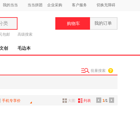
我的当当
当当拼团
企业采购
客户服务
切换无障碍
分类
我的订单
购物车
类
9元包邮
高级搜索
文创
毛边本
批量搜索
妆
品
饰
手机专享价
大图
列表
1
/1
鞋
用
饰