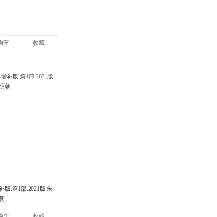
物车
收藏
.第1部.2021版.朱
朝
物车
收藏