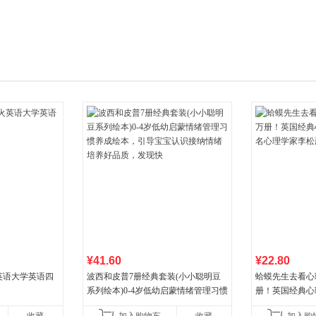
箱包皮
手表饰
运动户
汽车用
食品
手机通
数码影
电脑办
大家电
家用电
¥41.60
¥22.80
火英语大学英语四
波西和皮普7册经典套装(小小聪明豆
蛤蟆先生去看心
系列绘本)0-4岁低幼启蒙情绪管理习惯
册！英国经典心
养成绘本，引导宝宝认识接纳情绪培
心理学家李松蔚