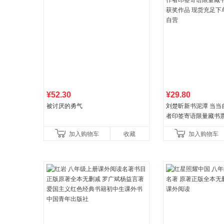
¥52.30
¥29.80
被讨厌的勇气
刘楚昕新书泥潭 当当
者印签寄语限量藏书票
奖作品 现货充足下单
加入购物车
收藏
加入购物车
营