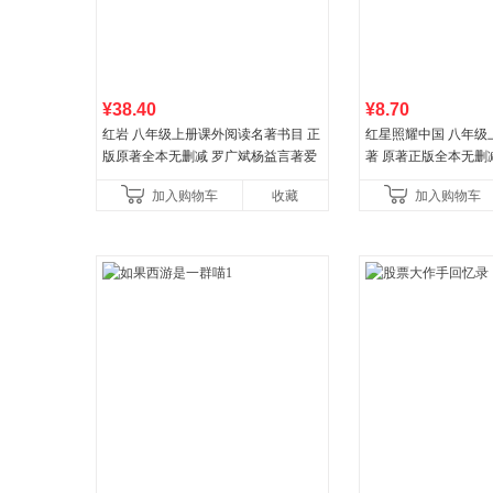
¥38.40
¥8.70
红岩 八年级上册课外阅读名著书目 正
红星照耀中国 八年级
版原著全本无删减 罗广斌杨益言著爱
著 原著正版全本无删
国主义红色经典书籍初中生课外书中
外阅读
加入购物车
收藏
加入购物车
国青年出版社