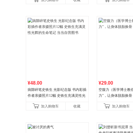
加入购物车
收藏
加入购物车
¥48.00
¥29.00
病隙碎笔史铁生 光影纪念版 书内彩插
空腹力（医学博士教你
作者亲摄照片12幅 史铁生充满灵性光
力”，让身体脱胎换骨
辉的生命笔记 当当自营图书
加入购物车
收藏
加入购物车