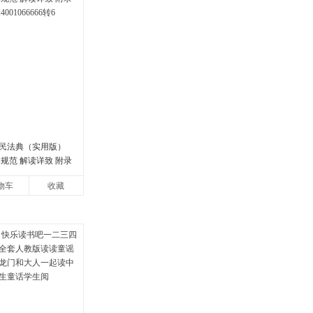
民法典（实用版）
规范 解读详致 附录
01066666转6
物车
收藏