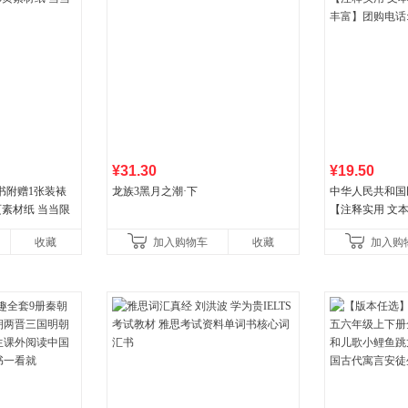
¥31.30
¥19.50
书附赠1张装裱
龙族3黑月之潮·下
中华人民共和国
页素材纸 当当限
【注释实用 文本
丰富】团购电话:40
收藏
加入购物车
收藏
加入购