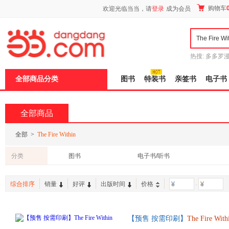
新
购物车
欢迎光临当当，请
登录
成为会员
窗
口
打
开
无
障
热搜:
多多罗
碍
传说
十日终
说
全部商品分类
图书
特装书
亲签书
电子书
明
页
面,
按
全部商品
Ctrl
加
波
全部
>
The Fire Within
浪
键
分类
图书
电子书/听书
打
开
导
综合排序
销量
好评
出版时间
价格
-
盲
模
式
【预售 按需印刷】
The
Fire
With