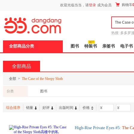
新
购物车
欢迎光临当当，请
登录
成为会员
窗
口
打
开
无
障
热搜:
多多罗
碍
传说
十日终
说
全部商品分类
图书
特装书
亲签书
电子书
明
页
面,
按
全部商品
Ctrl
加
波
全部
>
The Case of the Sleepy Sloth
浪
键
分类
图书
打
开
导
综合排序
销量
好评
出版时间
价格
-
盲
模
式
High-Rise Private Eyes #5:
The
Ca