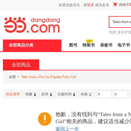
新
购物车
欢迎光临当当，请
登录
成为会员
窗
口
打
开
无
障
热搜:
多多罗
碍
传说
十日终
说
全部商品分类
图书
特装书
亲签书
电子书
明
页
面,
按
全部商品
Ctrl
加
波
全部
>
Tales from a Not-So-Popular Party Girl
浪
键
打
综合排序
销量
好评
出版时间
价格
-
开
导
盲
模
抱歉，没有找到与“Tales from a Not-
式
Girl”相关的商品，建议适当减
返回上一步