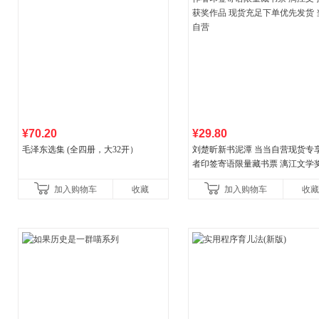
¥70.20
¥29.80
毛泽东选集 (全四册，大32开）
刘楚昕新书泥潭 当当自营现货专
者印签寄语限量藏书票 漓江文学
奖作品 现货充足下单优先发货 当
加入购物车
收藏
加入购物车
收藏
营