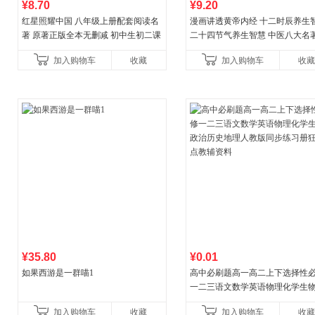
¥8.70
¥9.20
红星照耀中国 八年级上册配套阅读名
漫画讲透黄帝内经 十二时辰养生
著 原著正版全本无删减 初中生初二课
二十四节气养生智慧 中医八大名
外阅读
一养生图解 皇帝内经漫画版原版
加入购物车
收藏
加入购物车
收藏
¥35.80
¥0.01
如果西游是一群喵1
高中必刷题高一高二上下选择性
一二三语文数学英语物理化学生
治历史地理人教版同步练习册狂k
加入购物车
收藏
加入购物车
收藏