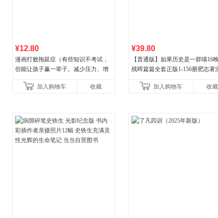
¥12.80
¥39.80
漫画打败拖延症（有些知识不考试，
【普通版】如果历史是一群喵16
但能让孩子赢一辈子。减少压力、增
残晖篇篇全套正版1-156册肥志著
强自信、把握机遇、培养自律，结
8周年纪念版套装3册小学生课外
加入购物车
收藏
加入购物车
收藏
合“小行动”触发大脑行动开
儿童西游喵知识