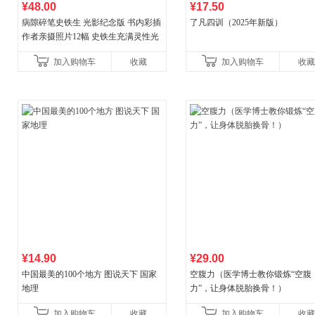
¥48.00
¥17.50
病隙碎笔史铁生 光影纪念版 书内彩插
了凡四训（2025年新版）
作者亲摄照片12幅 史铁生充满灵性光
辉的生命笔记 当当自营图书
加入购物车
收藏
加入购物车
收藏
¥14.90
¥29.00
中国最美的100个地方 图说天下 国家
空腹力（医学博士教你锻炼“空腹
地理
力”，让身体脱胎换骨！）
加入购物车
收藏
加入购物车
收藏