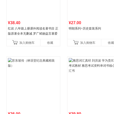
¥38.40
¥27.00
红岩 八年级上册课外阅读名著书目 正
明朝系列+历史套装系列
版原著全本无删减 罗广斌杨益言著爱
国主义红色经典书籍初中生课外书中
加入购物车
收藏
加入购物车
收藏
国青年出版社
¥26.00
¥39.80