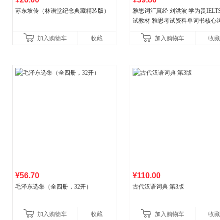
苏东坡传（林语堂纪念典藏精装版）
雅思词汇真经 刘洪波 学为贵IELT
试教材 雅思考试资料单词书核心
书
加入购物车
收藏
加入购物车
收藏
¥56.70
¥110.00
毛泽东选集（全四册，32开）
古代汉语词典 第3版
加入购物车
收藏
加入购物车
收藏