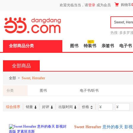
新
购物车
欢迎光临当当，请
登录
成为会员
窗
口
打
开
无
障
热搜:
多多罗
碍
传说
十日终
说
全部商品分类
图书
特装书
亲签书
电子书
明
页
面,
按
全部商品
Ctrl
加
波
全部
>
Sweet, Hereafter
浪
键
分类
图书
电子书/听书
打
开
导
综合排序
销量
好评
出版时间
价格
-
盲
模
式
Sweet
Hereafter
意外的春天 影视