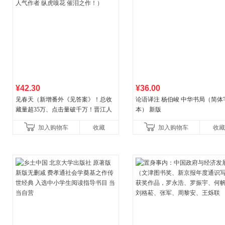
¥42.30
¥36.00
见春天（新增番外《见答案》！总收
论语译注 杨伯峻 中华书局（简体
藏量超35万、点击量破千万！晋江人
本） 新版
气作者 纵虎嗅花 催泪之作！）
加入购物车
收藏
加入购物车
收藏