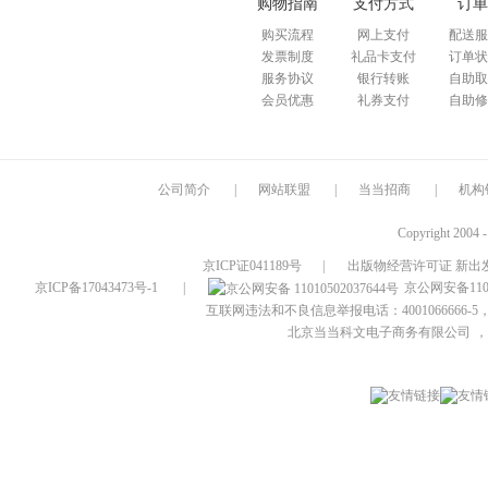
购物指南
支付方式
订单
购买流程
网上支付
配送服
发票制度
礼品卡支付
订单状
服务协议
银行转账
自助取
会员优惠
礼券支付
自助修
公司简介
|
网站联盟
|
当当招商
|
机构
Copyright 2004 
京ICP证041189号
|
出版物经营许可证 新出发
京ICP备17043473号-1
|
京公网安备1101
互联网违法和不良信息举报电话：4001066666-5，
北京当当科文电子商务有限公司
，