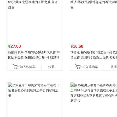
¥27.00
¥16.60
我的阿勒泰 李娟阿勒泰经典代表作 中
博弈论 精装版 博弈论之父冯诺依
国版权金奖 畅销超200万册 同名剧8.9
名巨作 美国科学院院士经典名著 
分爆款 北疆大地的旷野之梦 当当自营
理论经济学博弈论的诡计策略书
加入购物车
收藏
加入购物车
收藏