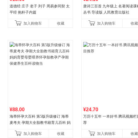
道德经 庄子 老子 列子 周易参同契 太
唐诗三百首 九年级上 名著阅读课
平经 抱朴子内篇
丛书 导读版 人民教育出版社
加入购物车
收藏
加入购物车
收藏
¥88.00
¥24.70
海蒂怀孕大百科 第5版升级修订 海蒂
万历十五年 一本好书 腾讯视频栏
麦考夫 孕期大全胎教书籍育儿百科 妈
荐
妈育婴母婴喂养怀孕胎教孕产孕期保
加入购物车
收藏
加入购物车
收藏
健养生百科读物当