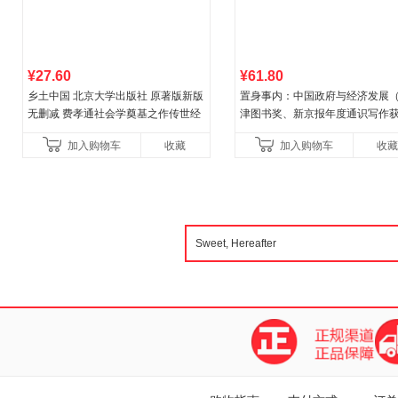
¥27.60
¥61.80
乡土中国 北京大学出版社 原著版新版
置身事内：中国政府与经济发展
无删减 费孝通社会学奠基之作传世经
津图书奖、新京报年度通识写作
典 入选中小学生阅读指导书目 当当自
作品，罗永浩、罗振宇、何帆、
加入购物车
收藏
加入购物车
收藏
营
菘、张军、周黎安、王烁联