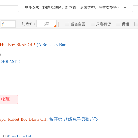
箱包皮
更多选项（国家及地区、绘本馆、启蒙类型、启智类型等）
手表饰
运动户
配送至：
北京
当当自营
只看有货
促销
汽车用
特卖
预售
入驻商家
食品
手机通
bbit
Boy
Blasts
Off!
(A Branches Boo
数码影
0
电脑办
CHOLASTIC
大家电
家用电
收藏
uper
Rabbit
Boy
Blasts
Off!
按开始!超级兔子男孩起飞!
1-31
/
Nosy Crow Ltd