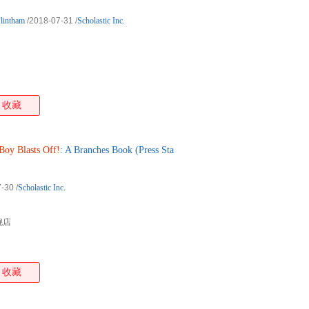
lintham
/2018-07-31
/
Scholastic Inc.
收藏
Boy
Blasts
Off!
: A Branches Book (Press Sta
7-30
/
Scholastic Inc.
舰店
收藏