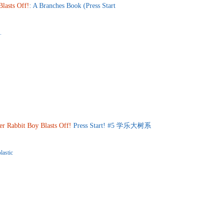
Blasts
Off!
: A Branches Book (Press Start
.
er
Rabbit
Boy
Blasts
Off!
Press Start! #5 学乐大树系
lastic