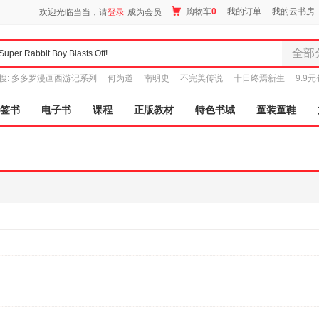
购物车
0
我的订单
我的云书房
欢迎光临当当，请
登录
成为会员
全部
全部分
搜:
多多罗漫画西游记系列
何为道
南明史
不完美传说
十日终焉新生
9.9
尾品汇
图书
签书
电子书
课程
正版教材
特色书城
童装童鞋
电子书
音像
影视
时尚美
母婴用
玩具
孕婴服
童装童
家居日
家具装
服装
鞋