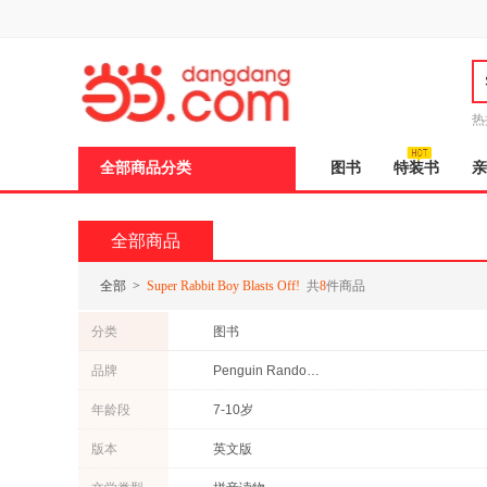
新
窗
口
打
开
无
障
热
碍
说
全部商品分类
图书
特装书
亲
明
页
面,
按
全部商品
Ctrl
加
波
全部
>
Super Rabbit Boy Blasts Off!
共
8
件商品
浪
键
分类
图书
打
开
品牌
Penguin Random House
导
盲
年龄段
7-10岁
模
式
版本
英文版