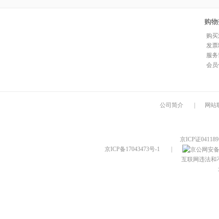
购物
购买
发票
服务
会员
公司简介
|
网站
京ICP证04118
京ICP备17043473号-1
|
互联网违法和不良