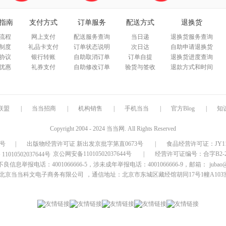
指南
支付方式
订单服务
配送方式
退换货
流程
网上支付
配送服务查询
当日递
退换货服务查询
制度
礼品卡支付
订单状态说明
次日达
自助申请退换货
协议
银行转账
自助取消订单
订单自提
退换货进度查询
优惠
礼券支付
自助修改订单
验货与签收
退款方式和时间
联盟
|
当当招商
|
机构销售
|
手机当当
|
官方Blog
|
知
Copyright 2004 - 2024 当当网. All Rights Reserved
9号
|
出版物经营许可证 新出发京批字第直0673号
|
食品经营许可证：JY1110
京公网安备11010502037644号
|
经营许可证编号：合字B2-20
信息举报电话：4001066666-5，涉未成年举报电话：4001066666-9，邮箱：
jubao
北京当当科文电子商务有限公司
，通信地址：北京市东城区藏经馆胡同17号1幢A103