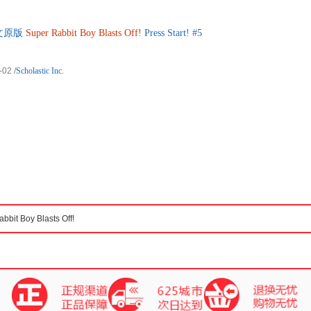
文原版
Super
Rabbit
Boy
Blasts
Off!
Press Start! #5
-02
/
Scholastic Inc.