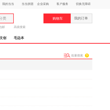
我的当当
当当拼团
企业采购
客户服务
切换无障碍
分类
我的订单
购物车
类
元包邮
高级搜索
文创
毛边本
批量搜索
妆
品
饰
鞋
用
饰