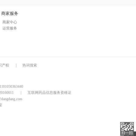
商家服务
商家中心
运营服务
识产权
|
热词搜索
1050363440
160011
|
互联网药品信息服务资格证
@dangdang.com
室