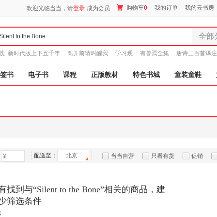
购物车
0
我的订单
我的云书房
欢迎光临当当，请
登录
成为会员
全部
全部分
搜:
新时代版上下五千年
离开前请叫醒我
学习观
有兽焉全集
唐诗三百首译注
尾品汇
图书
签书
电子书
课程
正版教材
特色书城
童装童鞋
电子书
音像
影视
时尚美
母婴用
玩具
配送至：
北京
孕婴服
当当自营
只看有货
促销
童装童
特卖
预售
入驻商家
家居日
到与“Silent to the Bone”相关的商品，建
家具装
少筛选条件
服装
步
鞋