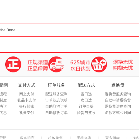
箱包皮
手表饰
运动户
汽车用
食品
手机通
数码影
电脑办
大家电
家用电
指南
支付方式
订单服务
配送方式
退换货
流程
网上支付
配送服务查询
当日递
退换货服务查询
制度
礼品卡支付
订单状态说明
次日达
自助申请退换货
协议
银行转账
自助取消订单
订单自提
退换货进度查询
优惠
礼券支付
自助修改订单
验货与签收
退款方式和时间
联盟
|
当当招商
|
机构销售
|
手机当当
|
官方Blog
|
知