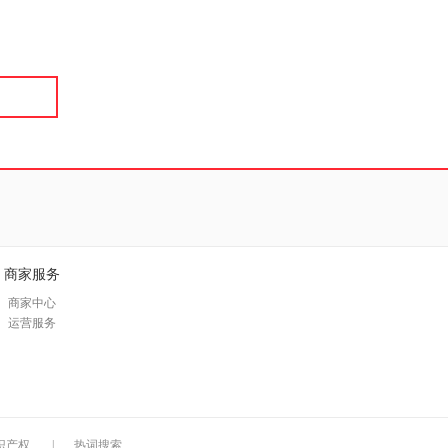
具
品
外
品
讯
音
公
器
商家服务
商家中心
运营服务
识产权
|
热词搜索