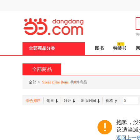
新
窗
口
打
开
无
障
热
碍
邮
说
全部商品分类
图书
特装书
亲
明
页
面,
按
全部商品
Ctrl
加
波
全部
>
Silent to the Bone
共
0
件商品
浪
键
打
综合排序
销量
好评
出版时间
价格
-
开
导
盲
模
抱歉，没有找
式
议适当减
返回上一