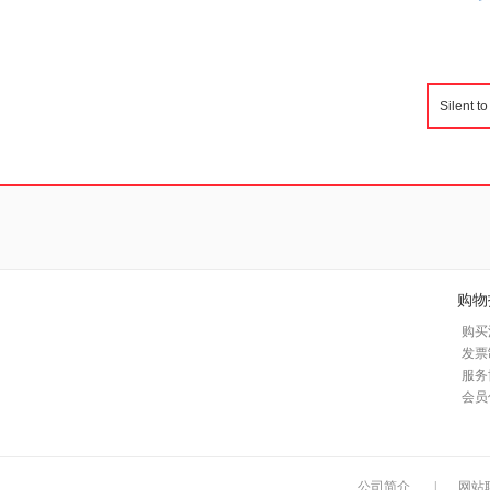
购物
购买
发票
服务
会员
公司简介
|
网站