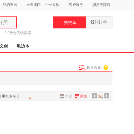
我的当当
当当拼团
企业采购
客户服务
切换无障碍
分类
我的订单
购物车
类
9.9元包
高级搜索
文创
毛边本
批量搜索
妆
品
饰
手机专享价
大图
列表
1
/1
鞋
用
饰