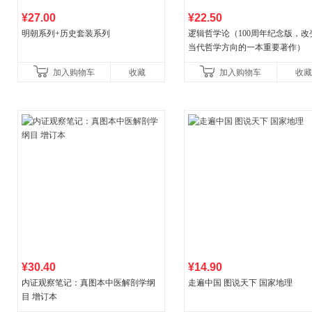
¥27.00
¥22.50
明朝系列+历史套装系列
逻辑哲学论（100周年纪念版，改
当代哲学方向的一本重要著作）
加入购物车
收藏
加入购物车
收藏
¥30.40
¥14.90
内证观察笔记：真图本中医解剖学纲
走遍中国 图说天下 国家地理
目 增订本