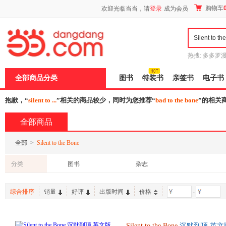
新
购物车
欢迎光临当当，请
登录
成为会员
窗
口
打
开
无
障
热搜:
多多罗
碍
传说
十日终
说
全部商品分类
图书
特装书
亲签书
电子书
明
页
面,
抱歉，“
silent to ...
”相关的商品较少，同时为您推荐“
bad to the bone
”的相关
按
Ctrl
全部商品
加
波
浪
全部
>
Silent to the Bone
键
打
分类
图书
杂志
开
导
盲
模
综合排序
销量
好评
出版时间
价格
-
式
Silent
to
the
Bone
沉默到顶 英文