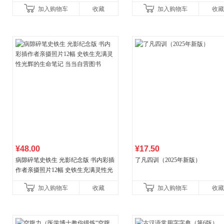
养成绘本，引导宝宝认识接纳情绪培
心理学家李松蔚强烈推荐）
加入购物车
收藏
加入购物车
收藏
养好品质，发现快
¥48.00
¥17.50
病隙碎笔史铁生 光影纪念版 书内彩插
了凡四训（2025年新版）
作者亲摄照片12幅 史铁生充满灵性光
辉的生命笔记 当当自营图书
加入购物车
收藏
加入购物车
收藏