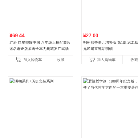
¥69.44
¥27.00
红岩 红星照耀中国 八年级上册配套阅
明朝那些事儿增补版.第1部.2021版
读名著正版原著全本无删减罗广斌杨
元璋建立统治明朝
益言著套装共2册 红色经典阅读书籍
加入购物车
收藏
加入购物车
收藏
初中生课外书中国青