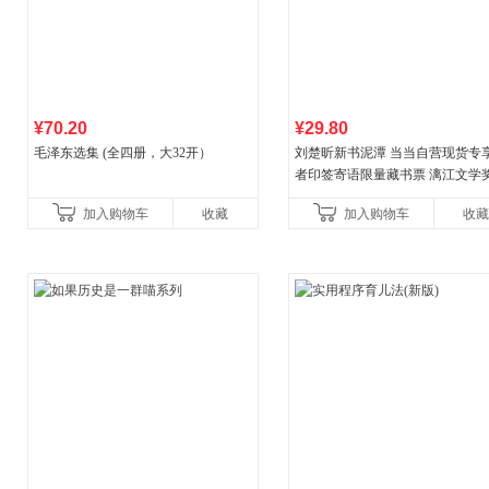
¥70.20
¥29.80
毛泽东选集 (全四册，大32开）
刘楚昕新书泥潭 当当自营现货专
者印签寄语限量藏书票 漓江文学
奖作品 现货充足下单优先发货 当
加入购物车
收藏
加入购物车
收藏
营