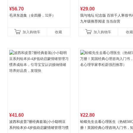
¥56.70
¥29.00
毛泽东选集（全四册，32开）
我与地坛 纪念版 百班千人寒假书
九年级推荐阅读 当当自营
加入购物车
收藏
加入购物车
收藏
¥41.60
¥22.80
波西和皮普7册经典套装(小小聪明豆
蛤蟆先生去看心理医生（热销500
系列绘本)0-4岁低幼启蒙情绪管理习惯
册！英国经典心理咨询入门书，