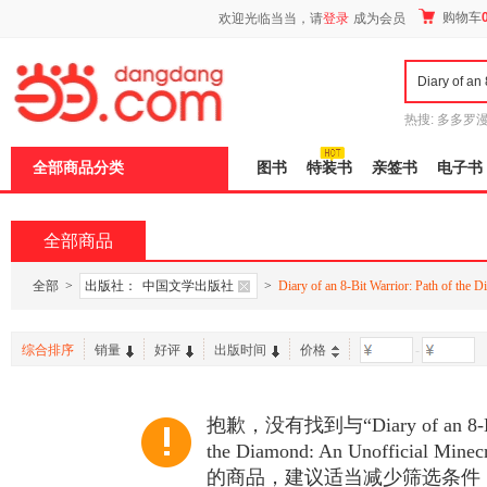
新
购物车
欢迎光临当当，请
登录
成为会员
窗
口
打
开
无
障
热搜:
多多罗
碍
传说
十日终
说
全部商品分类
图书
特装书
亲签书
电子书
明
页
面,
按
全部商品
Ctrl
加
波
全部
>
出版社：
中国文学出版社
>
Diary of an 8-Bit Warrior: Path of the 
浪
键
打
综合排序
销量
好评
出版时间
价格
-
开
导
盲
模
抱歉，没有找到与“Diary of an 8-Bit 
式
the Diamond: An Unofficial Mine
的商品，建议适当减少筛选条件