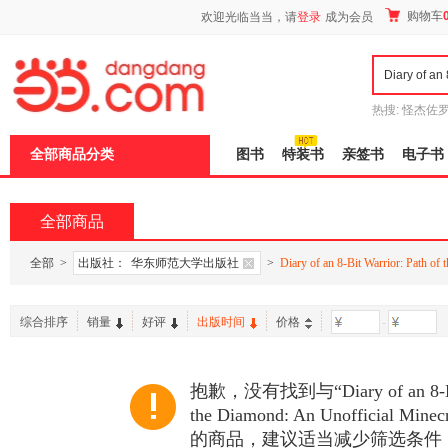
新
购物车
欢迎光临当当，请
登录
成为会员
窗
口
打
开
无
障
热搜:
怪杰佐
碍
谎
吾辈如神
说
全部商品分类
图书
特装书
亲签书
电子书
明
页
面,
按
全部商品
Ctrl
加
波
全部
>
出版社：
华东师范大学出版社
>
Diary of an 8-Bit Warrior: Path of
浪
键
打
综合排序
销量
好评
出版时间
价格
-
开
导
盲
模
抱歉，没有找到与“Diary of an 8-Bit 
式
the Diamond: An Unofficial Mine
的商品，建议适当减少筛选条件