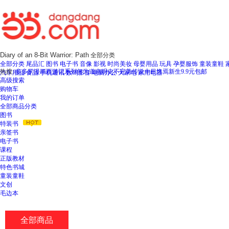
全部分类
全部分类
尾品汇
图书
电子书
音像
影视
时尚美妆
母婴用品
玩具
孕婴服饰
童装童鞋
热搜:
多多罗漫画西游记系列
何为道
南明史
不完美传说
十日终焉新生
9.9元包邮
汽车用品
食品
手机通讯
数码影音
电脑办公
大家电
家用电器
高级搜索
购物车
我的订单
全部商品分类
图书
特装书
亲签书
电子书
课程
正版教材
特色书城
童装童鞋
文创
毛边本
全部商品