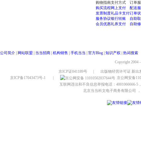
购物指南
支付方式
订单服
购买流程
网上支付
配送服
发票制度
礼品卡支付
订单状
服务协议
银行转账
自助取
会员优惠
礼券支付
自助修
公司简介
|
网站联盟
|
当当招商
|
机构销售
|
手机当当
|
官方Blog
|
知识产权
|
热词搜索
Copyright 2004 
京ICP证041189号
|
出版物经营许可证 新出发
京ICP备17043473号-1
|
京公网安备1101
互联网违法和不良信息举报电话：4001066666-5，
北京当当科文电子商务有限公司
，