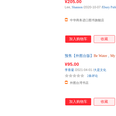
¥205.00
Lee,
Shannon
/2020-10-07
/
Ebury Publ
中华商务进口图书旗舰店
加入购物车
收藏
预售【外图台版】
Be
Water
,
My
柔弱，却能穿透*坚硬的物质，你 
¥95.00
李香凝
/2021-04-01
/
大是文化
2条评论
外图台湾书店
加入购物车
收藏