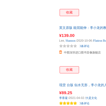
收藏
英文原版 能屈能伸：李小龙的
Bruce
¥139.00
Lee,
Shannon
/2020-10-06
/
Flatiron B
3条评论
中图深圳进口图书音像旗舰店
收藏
现货 台版 似水无形，李小龙
柔弱，却能穿透坚硬的物质
¥89.25
李香凝
/2021-04-02
/
大是文化
3条评论