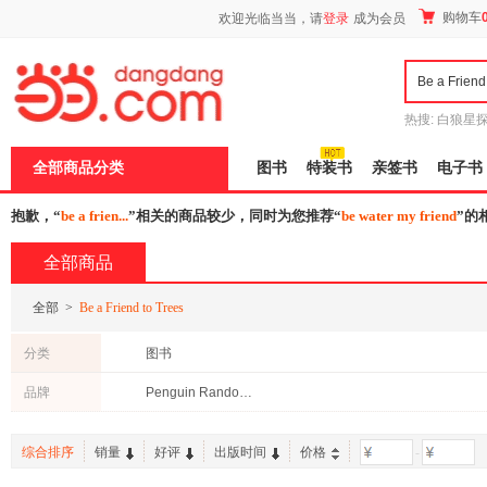
新
购物车
欢迎光临当当，请
登录
成为会员
窗
口
打
开
无
障
热搜:
白狼星
碍
师3
重建秦
说
全部商品分类
图书
特装书
亲签书
电子书
明
页
面,
抱歉，“
be a frien...
”相关的商品较少，同时为您推荐“
be water my friend
”的
按
Ctrl
全部商品
加
波
浪
全部
>
Be a Friend to Trees
键
打
分类
图书
开
导
品牌
Penguin Random House
盲
模
式
综合排序
销量
好评
出版时间
价格
-