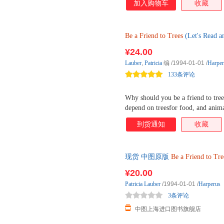
加入购物车
收藏
Be
a
Friend
to
Trees
(Let's Re
¥24.00
Lauber
,
Patricia
编
/1994-01-01
/
Harper
133条评论
Why should you be a friend to tree
depend on treesfor food, and anima
Butmost important, we depend on t
到货通知
收藏
to the air. While trees give us ma
because we can't live withoutthem.
现货 中图原版
Be
a
Friend
to
Tre
¥20.00
Patricia
Lauber
/1994-01-01
/
Harperus
3条评论
中图上海进口图书旗舰店