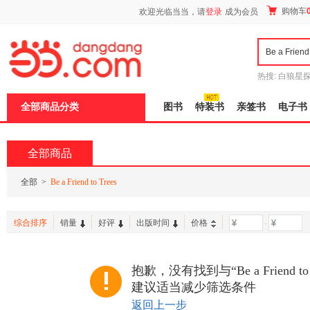
新
购物车
欢迎光临当当，请
登录
成为会员
窗
口
打
开
无
障
热搜:
白狼星
碍
师3
重建秦
说
全部商品分类
图书
特装书
亲签书
电子书
明
页
面,
按
全部商品
Ctrl
加
波
全部
>
Be a Friend to Trees
浪
键
打
综合排序
销量
好评
出版时间
价格
-
开
导
盲
模
抱歉，没有找到与“Be a Friend t
式
建议适当减少筛选条件
返回上一步