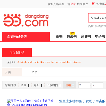
新
购物车
欢迎光临当当，请
登录
成为会员
窗
口
打
开
无
障
热搜:
怪杰佐
碍
谎
吾辈如神
说
全部商品分类
图书
特装书
亲签书
电子书
明
页
面,
按
全部商品
Ctrl
加
波
全部
>
Aristotle and Dante Discover the Secrets of the Universe
浪
键
分类
图书
打
开
导
综合排序
销量
好评
出版时间
价格
-
盲
模
式
亚里士多德和但丁发现了宇宙
of