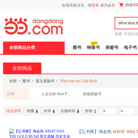
新
购物车
欢迎光临当当，请
登录
成为会员
窗
口
打
开
无
障
热搜:
中国文
碍
者从不说谎
说
全部商品分类
图书
特装书
亲签书
电子书
明
页
面,
按
全部商品
Ctrl
加
波
全部
>
图书
>
英文原版书
>
What Was the Gold Rush
浪
键
分类
人文社科 Non Fiction
其他原版书
打
开
导
综合排序
销量
好评
出版时间
价格
-
盲
模
式
【弘书阁】淘金热
WHAT
WAS
学 美国西进运动 掘金者 英语读