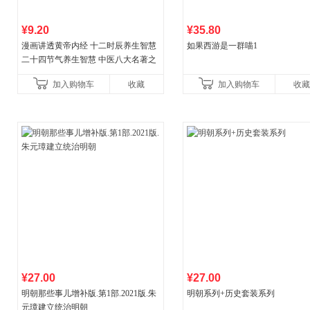
¥9.20
¥35.80
漫画讲透黄帝内经 十二时辰养生智慧
如果西游是一群喵1
二十四节气养生智慧 中医八大名著之
一养生图解 皇帝内经漫画版原版
加入购物车
收藏
加入购物车
收藏
¥27.00
¥27.00
明朝那些事儿增补版.第1部.2021版.朱
明朝系列+历史套装系列
元璋建立统治明朝