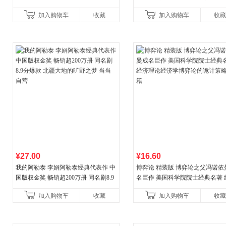
晏，你去守护世间的海晏河清，我来
年新版领跑雅思听力IELTS听力
加入购物车
收藏
加入购物车
收藏
守护你！
新增在
¥27.00
¥16.60
我的阿勒泰 李娟阿勒泰经典代表作 中
博弈论 精装版 博弈论之父冯诺依
国版权金奖 畅销超200万册 同名剧8.9
名巨作 美国科学院院士经典名著 
分爆款 北疆大地的旷野之梦 当当自营
理论经济学博弈论的诡计策略书
加入购物车
收藏
加入购物车
收藏