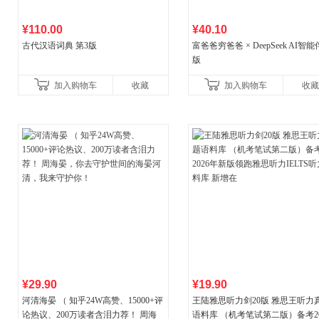
¥110.00
¥40.10
古代汉语词典 第3版
富爸爸穷爸爸 × DeepSeek AI智
版
加入购物车
收藏
加入购物车
收藏
¥29.90
¥19.90
河清海晏 （ 知乎24W高赞、15000+评
王陆雅思听力剑20版 雅思王听力
论热议、200万读者含泪力荐！ 周海
语料库 （机考笔试第二版）备考20