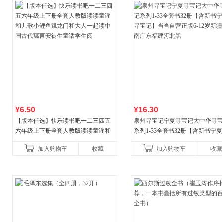
¥6.50
¥16.30
【版本任选】快乐读书吧一二三四五
泉州寻宝记宁夏寻宝记大中华寻
六年级上下册全套人教版读读童谣和
系列1-33全套书32册【含新书宁
儿歌小鲤鱼跳龙门和大人一起读中国
宝记】当当自营正版6-12岁新疆
加入购物车
收藏
加入购物车
收藏
古代寓言安徒生童话学生阅
广东福建河北黑