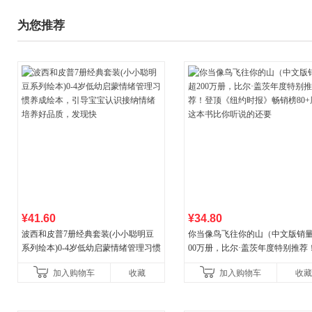
为您推荐
¥41.60
¥34.80
波西和皮普7册经典套装(小小聪明豆
你当像鸟飞往你的山（中文版销量
系列绘本)0-4岁低幼启蒙情绪管理习惯
00万册，比尔·盖茨年度特别推荐
养成绘本，引导宝宝认识接纳情绪培
顶《纽约时报》畅销榜80+周，这
加入购物车
收藏
加入购物车
收藏
养好品质，发现快
比你听说的还要