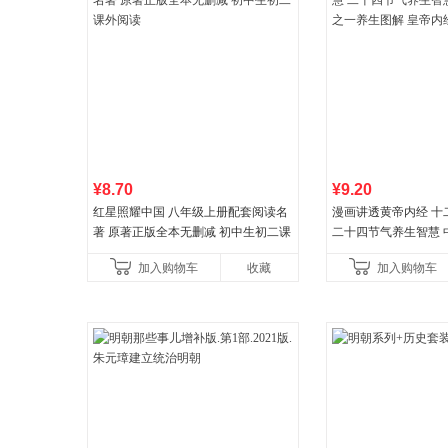
¥8.70
¥9.20
红星照耀中国 八年级上册配套阅读名
漫画讲透黄帝内经 十
著 原著正版全本无删减 初中生初二课
二十四节气养生智慧 
外阅读
一养生图解 皇帝内经
加入购物车
收藏
加入购物车