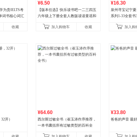
¥6.50
¥16.30
为贵IELTS考
【版本任选】快乐读书吧一二三四五
泉州寻宝记宁夏
单词书核心词汇
六年级上下册全套人教版读读童谣和
系列1-33全套
儿歌小鲤鱼跳龙门和大人一起读中国
宝记】当当自营正
收藏
加入购物车
收藏
加入购
古代寓言安徒生童话学生阅
广东福建河北黑
¥64.60
¥33.80
32开）
西尔斯过敏全书（崔玉涛作序推荐，
爸爸的声音 最
一本书囊括所有过敏类型的百科全
书）
收藏
加入购物车
收藏
加入购