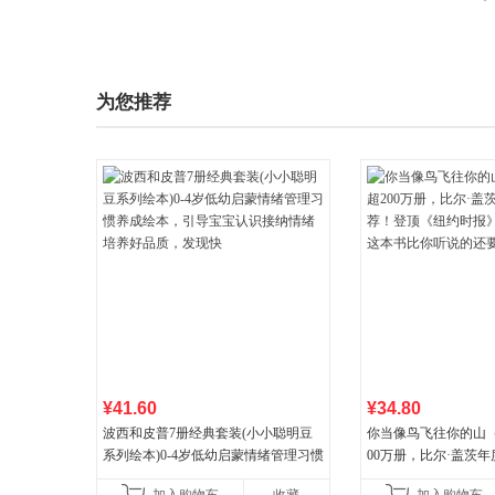
为您推荐
¥41.60
¥34.80
波西和皮普7册经典套装(小小聪明豆
你当像鸟飞往你的山
系列绘本)0-4岁低幼启蒙情绪管理习惯
00万册，比尔·盖茨
养成绘本，引导宝宝认识接纳情绪培
顶《纽约时报》畅销榜