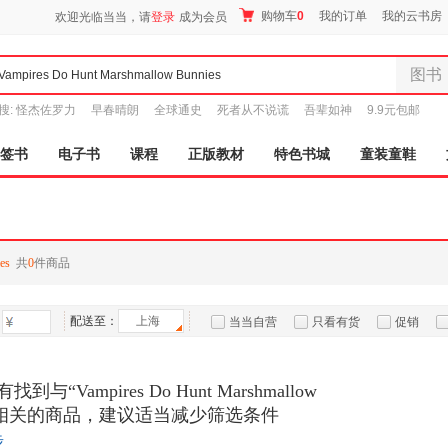
购物车
0
我的订单
我的云书房
欢迎光临当当，请
登录
成为会员
图书
全部分
搜:
怪杰佐罗力
早春晴朗
全球通史
死者从不说谎
吾辈如神
9.9元包邮
尾品汇
图书
签书
电子书
课程
正版教材
特色书城
童装童鞋
电子书
音像
影视
时尚美
es
共
0
件商品
母婴用
玩具
配送至：
上海
孕婴服
当当自营
只看有货
促销
童装童
特卖
预售
入驻商家
家居日
与“Vampires Do Hunt Marshmallow
家具装
es”相关的商品，建议适当减少筛选条件
服装
步
鞋