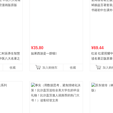
¥35.80
¥69.44
二时辰养生智慧
如果西游是一群喵1
红岩 红星照耀
中医八大名著之
读名著正版原著
漫画版原版
益言著套装共2
收藏
加入购物车
收藏
加入购
初中生课外书中