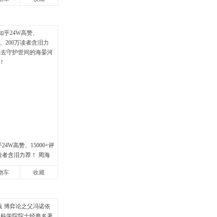
24W高赞、15000+评
读者含泪力荐！ 周海
间的海晏河清，我来
物车
收藏