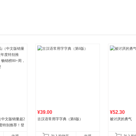
箱包皮
手表饰
运动户
汽车用
食品
手机通
数码影
电脑办
大家电
家用电
¥39.00
¥52.30
（中文版销量超2
古汉语常用字字典（第6版）
被讨厌的勇气
年度特别推荐！登
80+周，这本书