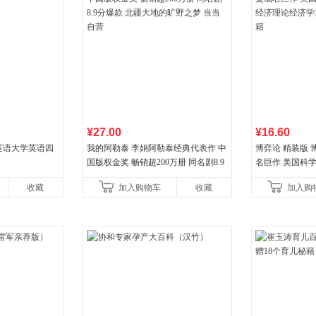
¥27.00
¥16.60
火英语大学英语四
我的阿勒泰 李娟阿勒泰经典代表作 中
博弈论 精装版
国版权金奖 畅销超200万册 同名剧8.9
名巨作 美国科
分爆款 北疆大地的旷野之梦 当当自营
理论经济学博弈
收藏
加入购物车
收藏
加入购