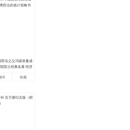
 博弈论之父冯诺依曼成
学院院士经典名著 经济
论的诡计策略书籍
物车
收藏