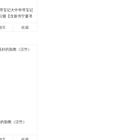
寻宝记大中华寻宝记
书32册【含新书宁夏寻
版6-12岁新疆海南
物车
收藏
好的胎教（汉竹）
物车
收藏