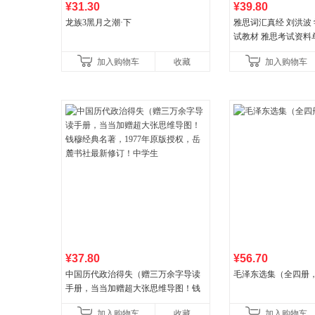
¥31.30
¥39.80
龙族3黑月之潮·下
雅思词汇真经 刘洪波 学
试教材 雅思考试资料
书
加入购物车
收藏
加入购物车
¥37.80
¥56.70
中国历代政治得失（赠三万余字导读
毛泽东选集（全四册，
手册，当当加赠超大张思维导图！钱
穆经典名著，1977年原版授权，岳麓
加入购物车
收藏
加入购物车