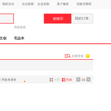
我的当当
当当拼团
企业采购
客户服务
切换无障碍
我的订单
购物车
类
高级搜索
文创
毛边本
批量搜索
妆
品
饰
手机专享价
大图
列表
1
/1
鞋
用
饰