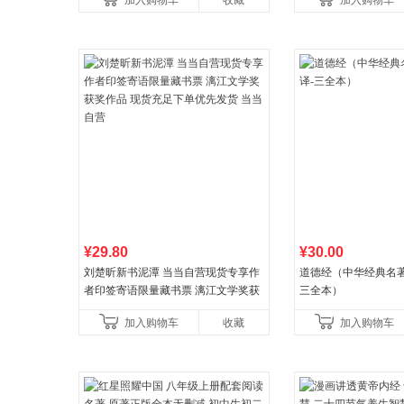
加入购物车
收藏
加入购物车
养好品质，发现快
比你听说的还要
¥29.80
¥30.00
刘楚昕新书泥潭 当当自营现货专享作
道德经（中华经典名著
者印签寄语限量藏书票 漓江文学奖获
三全本）
奖作品 现货充足下单优先发货 当当自
加入购物车
收藏
加入购物车
营