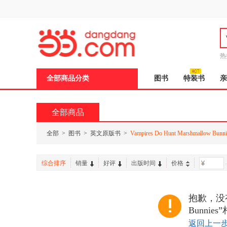
新
窗
口
打
开
无
障
热
碍
说
全部商品分类
图书
特装书
亲
明
页
面,
按
全部商品
Ctrl
加
波
全部
>
图书
>
英文原版书
>
Vampires Do Hunt Marshmallow Bunni
浪
键
打
综合排序
销量
好评
出版时间
价格
-
开
导
盲
模
抱歉，没有找到
式
Bunni
返回上一