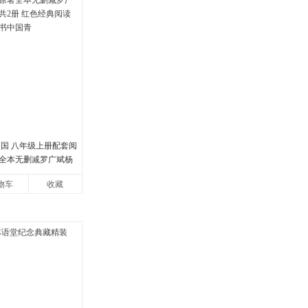
中国 八年级上册配套阅
全本无删减罗广斌杨
册 红色经典阅读书籍
物车
收藏
国青