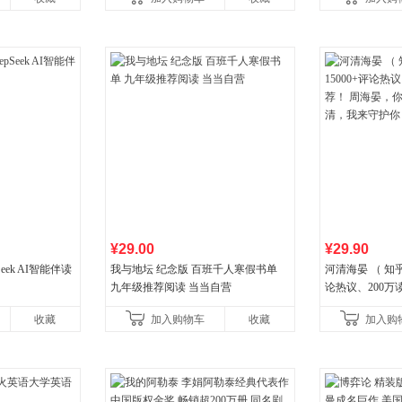
¥29.00
¥29.90
eek AI智能伴读
我与地坛 纪念版 百班千人寒假书单
河清海晏 （ 知乎
九年级推荐阅读 当当自营
论热议、200万
晏，你去守护世
收藏
加入购物车
收藏
加入购
守护你！