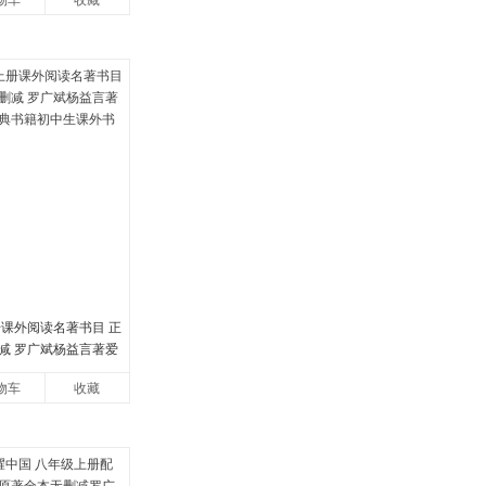
物车
收藏
册课外阅读名著书目 正
减 罗广斌杨益言著爱
书籍初中生课外书中
物车
收藏