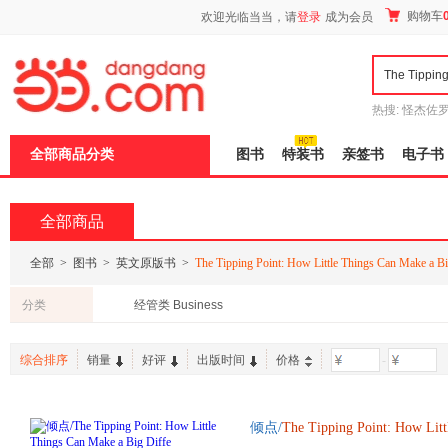
新
购物车
欢迎光临当当，请
登录
成为会员
窗
口
打
开
无
障
热搜:
怪杰佐
碍
谎
吾辈如神
说
全部商品分类
图书
特装书
亲签书
电子书
明
页
面,
按
全部商品
Ctrl
加
波
全部
>
图书
>
英文原版书
>
The Tipping Point: How Little Things Can Make a Bi
浪
键
分类
经管类 Business
打
开
导
综合排序
销量
好评
出版时间
价格
-
盲
模
式
倾点/
The
Tipping
Point:
How
Litt