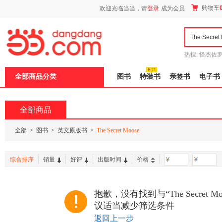
新
购物车
欢迎光临当当，请
登录
成为会员
窗
口
打
开
无
障
热搜:
怪杰佐
碍
谎
吾辈如神
说
全部商品分类
图书
特装书
亲签书
电子书
明
页
面,
按
全部商品
Ctrl
加
波
全部
>
图书
>
英文原版书
>
The Secret Moose
浪
键
打
综合排序
销量
好评
出版时间
价格
-
开
导
盲
模
抱歉，没有找到与“The Secret 
式
议适当减少筛选条件
返回上一步