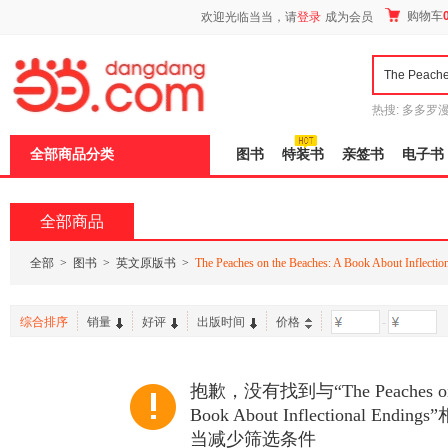
新
购物车
欢迎光临当当，请
登录
成为会员
窗
口
打
开
无
障
热搜:
多多罗
碍
传说
十日终
说
全部商品分类
图书
特装书
亲签书
电子书
明
页
面,
按
全部商品
Ctrl
加
波
全部
>
图书
>
英文原版书
>
The Peaches on the Beaches: A Book About Inflectio
浪
键
打
综合排序
销量
好评
出版时间
价格
-
开
导
盲
模
抱歉，没有找到与“The Peaches on t
式
Book About Inflectional E
当减少筛选条件