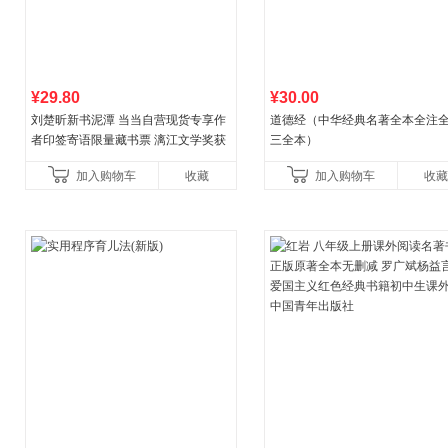
¥29.80
¥30.00
刘楚昕新书泥潭 当当自营现货专享作
道德经（中华经典名著全本全注全
者印签寄语限量藏书票 漓江文学奖获
三全本）
奖作品 现货充足下单优先发货 当当自
加入购物车
收藏
加入购物车
收藏
营