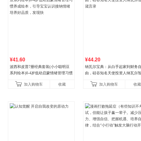
¥41.60
¥44.20
波西和皮普7册经典套装(小小聪明豆
纳瓦尔宝典：从白手起家到财务
系列绘本)0-4岁低幼启蒙情绪管理习惯
由，硅谷知名天使投资人纳瓦尔
养成绘本，引导宝宝认识接纳情绪培
箴言录
加入购物车
收藏
加入购物车
收藏
养好品质，发现快