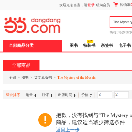
新
购物车
欢迎光临当当，请
登录
成为会员
窗
口
打
开
无
障
热搜:
怪杰佐
碍
谎
吾辈如神
说
全部商品分类
图书
特装书
亲签书
电子书
明
页
面,
按
全部商品
Ctrl
加
波
全部
>
图书
>
英文原版书
>
The Mystery of the Mosaic
浪
键
打
综合排序
销量
好评
出版时间
价格
-
开
导
盲
模
抱歉，没有找到与“The Mystery of
式
商品，建议适当减少筛选条件
返回上一步