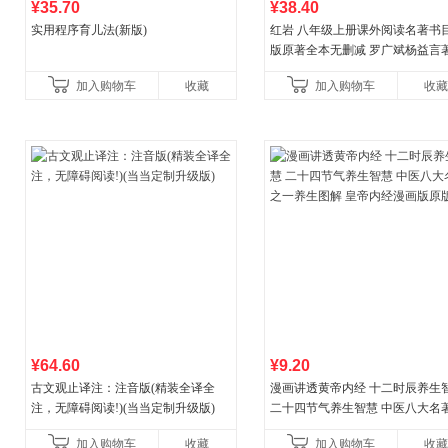
¥35.70
¥38.40
实用程序育儿法(新版)
红岩 八年级上册课外阅读名著书目
版原著全本无删减 罗广斌杨益言
国主义红色经典书籍初中生课外
加入购物车
收藏
加入购物车
收藏
国青年出版社
¥64.60
¥9.20
古文观止译注：注音版(精装全译全
漫画讲透黄帝内经 十二时辰养生
注，无障碍阅读!)(当当定制升级版)
二十四节气养生智慧 中医八大名
一养生图解 皇帝内经漫画版原版
加入购物车
收藏
加入购物车
收藏