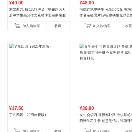
¥49.00
¥48.00
刘擎西方现代思想讲义（畅销超80万
病隙碎笔史铁生 光影纪念版 书内
册中学生高分作文素材库常驻寒暑假
作者亲摄照片12幅 史铁生充满灵
阅读书单，奇葩说导师刘擎经典之作
辉的生命笔记 当当自营图书
加入购物车
收藏
加入购物车
收藏
讲透西方思想史，哲学知
¥17.50
¥39.80
了凡四训（2025年新版）
女生会学习 世界都让路 专供印签
附赠学习手册 创意明信片 试听课
料包
加入购物车
收藏
加入购物车
收藏