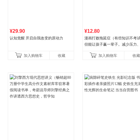
¥29.90
¥12.80
认知觉醒 开启自我改变的原动力
漫画打败拖延症（有些知识不考
但能让孩子赢一辈子。减少压力
强自信、把握机遇、培养自律，
加入购物车
收藏
加入购物车
收藏
合“小行动”触发大脑行动开